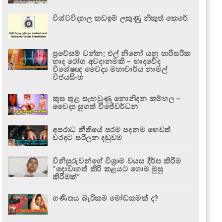
විශ්වවිද්‍යාල කඩඉම් ලකුණු නිකුත් කෙරේ
ප්‍රවේසම් වන්න; එල් නිනෝ යනු පාරිසරික
හෘද රෝග අවදානමකි – හෘදවේද
විශේෂඥ වෛද්‍ය මහාචාර්ය නාමල්
විජයසිංහ
කුස තුළ සැඟවුණු නොනිදන කම්හල –
වෛද්‍ය සුගත් විජේවර්ධන
අපරාධ නීතියේ පරම පදනම හෙවත්
වරදට සරිලන දඬුවම
විනිසුරුවන්ගේ විශ්‍රාම වයස දීර්ඝ කිරීම
“දොවාගත් කිරි කළයට ගොම මුසු
කිරීමක්”
ගණිතය බැරිකම මෝඩකමක් ද?