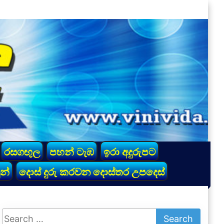
රසගඟුල
පහන් ටැඹ
ඉරා අදුරුපට
න්
දොස් දුරු කරවන දොස්තර උපදෙස්