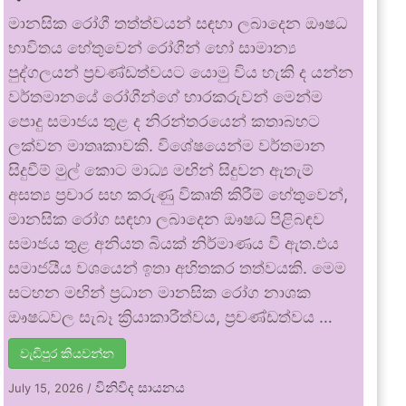
මානසික රෝගී තත්ත්වයන් සඳහා ලබාදෙන ඖෂධ
භාවිතය හේතුවෙන් රෝගීන් හෝ සාමාන්‍ය
පුද්ගලයන් ප්‍රචණ්ඩත්වයට යොමු විය හැකි ද යන්න
වර්තමානයේ රෝගීන්ගේ භාරකරුවන් මෙන්ම
පොදු සමාජය තුළ ද නිරන්තරයෙන් කතාබහට
ලක්වන මාතෘකාවකි. විශේෂයෙන්ම වර්තමාන
සිදුවීම් මුල් කොට මාධ්‍ය මඟින් සිදුවන ඇතැම්
අසත්‍ය ප්‍රචාර සහ කරුණු විකෘති කිරීම් හේතුවෙන්,
මානසික රෝග සඳහා ලබාදෙන ඖෂධ පිළිබඳව
සමාජය තුළ අනියත බියක් නිර්මාණය වී ඇත.එය
සමාජයීය වශයෙන් ඉතා අහිතකර තත්වයකි. මෙම
සටහන මඟින් ප්‍රධාන මානසික රෝග නාශක
ඖෂධවල සැබෑ ක්‍රියාකාරීත්වය, ප්‍රචණ්ඩත්වය …
වැඩිපුර කියවන්න
විනිවිද සායනය
July 15, 2026
/