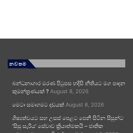
නවතම
බන්ධනාගාර මරණ පිටුපස හදිසි නීතියට මග පාදන
කුමන්ත්‍රණයක් ?
August 8, 2026
මෙටා සමාගමට දඩයක්
August 8, 2026
ශිෂ්‍යත්වයට සහ උසස් පෙළට පෙනී සිටින සිසුන්ට
‘සිසු සැරිය’ සේවාව ක්‍රියාත්මකයි – ජාතික