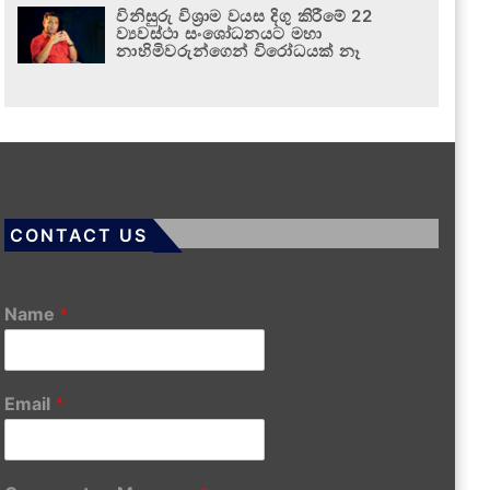
විනිසුරු විශ්‍රාම වයස දිගු කිරීමේ 22
ව්‍යවස්ථා සංශෝධනයට මහා
නාහිමිවරුන්ගෙන් විරෝධයක් නෑ
CONTACT US
Name
*
Email
*