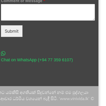
Comment or Message
*
Submit
Chat on WhatsApp (+94 77 359 6107)
 යම්කිසි අගතියක් සිදුවන්නේ නම් එම පුද්ගලයා
ාර ධර්මීය වශයෙන් බැඳී සිටී. 'www.vinivida.lk' ©