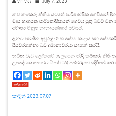
July 7, 2023
Vini Vida
නව කම්කරු නීතිය යටතේ පාරිතෝෂික ගෙවීමේදී දි
මාස භාගයක පාරිතෝෂිකයක් ගෙවිය යුතු බවට වන නී
අමාත්‍ය මනුෂ නානායක්කාර පවසයි.
දැනට පවතින අවුරුදු 05ක සේවා කාලය සහ සේවකයින්
පියවරගන්නා බව අමාත්‍යවරයා සඳහන් කරයි.
නවීන වැඩ ලෝකයට ගැලපෙන පරිදි කම්කරු නීති පද
උපදේශක සභාවට ඊයේ (06) පස්වරුවේ ඉදිරිපත් කර 
කාලීන පුවත්
කාටූන් 2023.07.07