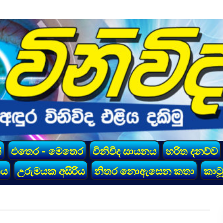
්
එතෙර - මෙතෙර
විනිවිද සායනය
හරිත දනව්ව
කය
උරුමයක අසිරිය
නිතර නොඇසෙන කතා
කාටූ