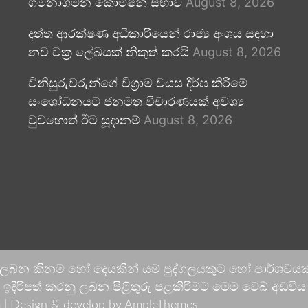
ගමනාගමන කොමිෂන් සභාව
August 8, 2026
දත්ත ආරක්ෂණ අධිකාරියෙන් රාජ්‍ය අංශය සඳහා
නව චක්‍ර ලේඛයක් නිකුත් කරයි
August 8, 2026
විනිසුරුවරුන්ගේ විශ්‍රාම වයස දීර්ඝ කිරීමේ
සංශෝධනයට ජනමත විචාරණයක් අවශ්‍ය
වුවහොත් ඊට සූදානම්
August 8, 2026
 ලබන කිනම් හෝ දෙයකින් යම් පුද්ගලයකුට හෝ පාර්ශවයකට
දිරිපත් කරනු ලබන පිළිතුරු පළකිරීමට මෙම වෙබ් අඩවිය ආච
 |
Design & develop by AmpleThemes