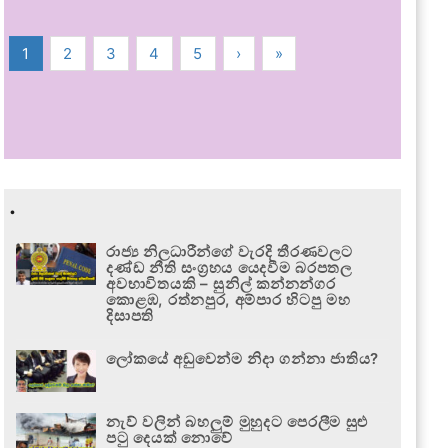
1
2
3
4
5
›
»
.
රාජ්‍ය නිලධාරීන්ගේ වැරදි තීරණවලට
දණ්ඩ නීති සංග්‍රහය යෙදවීම බරපතල
අවභාවිතයකි – සුනිල් කන්නන්ගර
කොළඹ, රත්නපුර, අම්පාර හිටපු මහ
දිසාපති
ලෝකයේ අඩුවෙන්ම නිදා ගන්නා ජාතිය?
නැව් වලින් බහලුම් මුහුදට පෙරලීම සුළු
පටු දෙයක් නොවේ