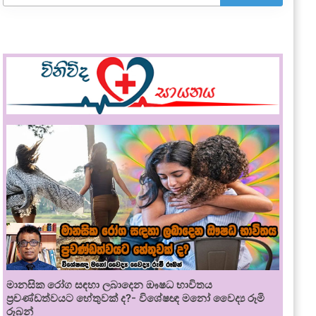
මානසික රෝග සඳහා ලබාදෙන ඖෂධ භාවිතය
ප්‍රචණ්ඩත්වයට හේතුවක් ද?- විශේෂඥ මනෝ වෛද්‍ය රූමි
රූබන්