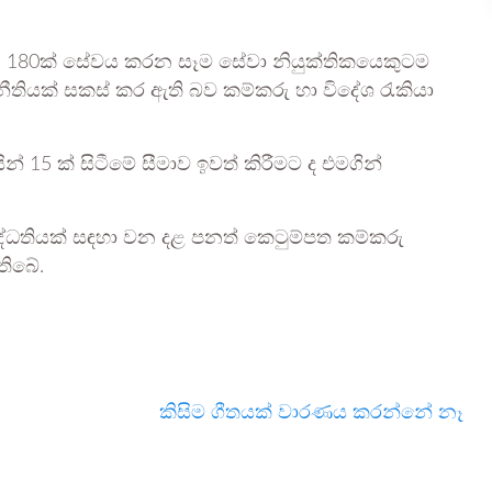
න 180ක් සේවය කරන සෑම සේවා නියුක්තිකයෙකුටම
තියක් සකස් කර ඇති බව කම්කරු හා විදේශ රැකියා
 15 ක් සිටීමේ සීමාව ඉවත් කිරීමට ද එමගින්
්ධතියක් සඳහා වන දළ පනත් කෙටුම්පත කම්කරු
තිබේ.
කිසිම ගීතයක් වාරණය කරන්නේ නෑ