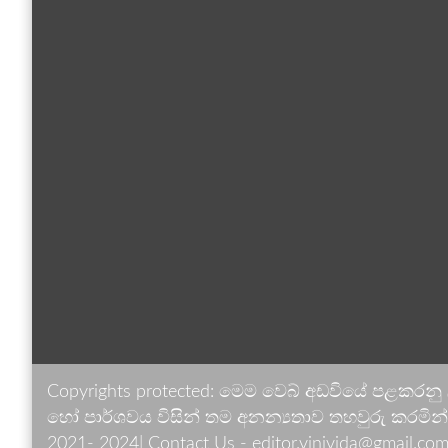
Copyrights protected: මෙම වෙබ් අඩවියේ පළකරනු
හෝ පාර්ශවය විසින් තම අනන්‍යතාව තහවුරු කරමින් ඉ
2021- 2024| Contact Us - editor.vinivida@gmail.com