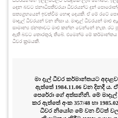
ධීවරයන්ගේ ඉල්ලීම්වලට විසඳුමක් ලැබී නොවේ; ඉල්ල
දෙන බවට ජනාධිපතිවරයා ධීවරයන්ට දුන් පොරොන්දු
සත්‍යග්‍රහයෙන් ඉවත්වීම හොඳ දෙයකි. ඒ මේ රටේ ප
මාදැල් ධීවරයන් වන නිසා ය. මාදැල් ධීවරයන් මාළු ඇ
සාමාන්‍ය ජනතාවට මාළු කන්න වෙන්නේ නැත. රට පුරා
ඇති බවට තොරතුරු තිබේ. එමෙන්ම මේ කර්මාන්තය අනා
ධීවර ක්‍රමයකි.
මා දැල් ධීවර කර්මාන්තයට අදාළව
ඇත්තේ 1984.11.06 වන දිනදී ය. 
පෙරේරා ගේ අත්සනිනි. මේ මාදැල් ධ
කර ඇත්තේ අංක 357/48 හා 1985.02.2
ධීවර නියෝග මේ වන විටත් වල