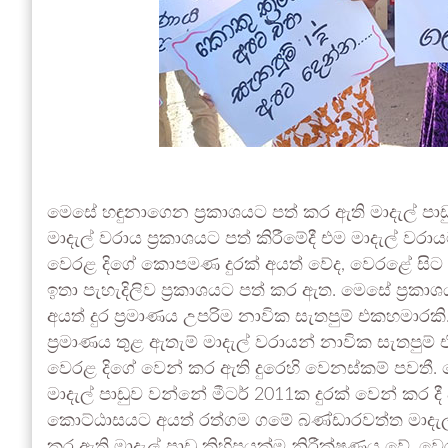
මෙසේ හඳුනාගෙන ප්‍රකාශයට පත් කර ඇති මාදැල් පාඩ
මාදැල් වරාය ප්‍රකාශයට පත් කිරීමේදී එම මාදැල් ව
වෙරළ දිගේ කොපමණ දුරක් අයත් වේද, වෙරළේ සිට
ඉතා පැහැදිලිව ප්‍රකාශයට පත් කර ඇත. මෙසේ ප්‍රකා
අයත් දුර ප්‍රමාණය උපරිම නාවික සැතපුම් එකහමාරකි.
ප්‍රමාණය තුළ ඇතැම් මාදැල් වරායන් නාවික සැතපුම්
වෙරළ දිගේ වෙන් කර ඇති දුරෙහි වෙනස්කම් පවතී. 
මාදැල් පාඩුව වන්නේ මීටර් 2011ක දුරක් වෙන් කර දී 
කොට්ඨාසයට අයත් රත්ගම ගමේ බණ්ඩාරවත්ත මාදැල් පා
කර ඇති මාදැල් පාඩු කිහිපයක්ම නිරීක්ෂණය වේ. වෙ