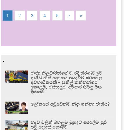
1
2
3
4
5
›
»
.
රාජ්‍ය නිලධාරීන්ගේ වැරදි තීරණවලට
දණ්ඩ නීති සංග්‍රහය යෙදවීම බරපතල
අවභාවිතයකි – සුනිල් කන්නන්ගර
කොළඹ, රත්නපුර, අම්පාර හිටපු මහ
දිසාපති
ලෝකයේ අඩුවෙන්ම නිදා ගන්නා ජාතිය?
නැව් වලින් බහලුම් මුහුදට පෙරලීම සුළු
පටු දෙයක් නොවේ