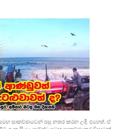
 සමඟ සාකච්ඡාවෙන් පසු නතර කරන ලදී. එහෙත්, ඒ