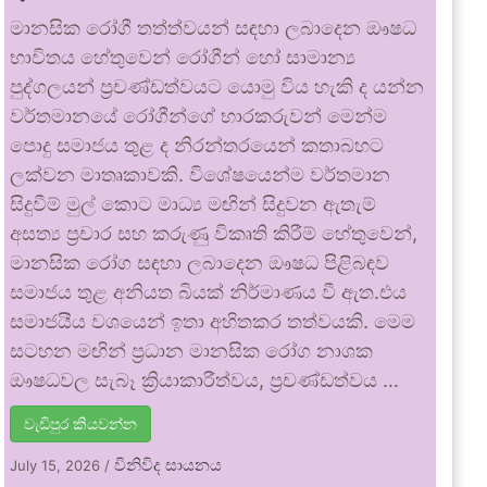
මානසික රෝගී තත්ත්වයන් සඳහා ලබාදෙන ඖෂධ
භාවිතය හේතුවෙන් රෝගීන් හෝ සාමාන්‍ය
පුද්ගලයන් ප්‍රචණ්ඩත්වයට යොමු විය හැකි ද යන්න
වර්තමානයේ රෝගීන්ගේ භාරකරුවන් මෙන්ම
පොදු සමාජය තුළ ද නිරන්තරයෙන් කතාබහට
ලක්වන මාතෘකාවකි. විශේෂයෙන්ම වර්තමාන
සිදුවීම් මුල් කොට මාධ්‍ය මඟින් සිදුවන ඇතැම්
අසත්‍ය ප්‍රචාර සහ කරුණු විකෘති කිරීම් හේතුවෙන්,
මානසික රෝග සඳහා ලබාදෙන ඖෂධ පිළිබඳව
සමාජය තුළ අනියත බියක් නිර්මාණය වී ඇත.එය
සමාජයීය වශයෙන් ඉතා අහිතකර තත්වයකි. මෙම
සටහන මඟින් ප්‍රධාන මානසික රෝග නාශක
ඖෂධවල සැබෑ ක්‍රියාකාරීත්වය, ප්‍රචණ්ඩත්වය …
වැඩිපුර කියවන්න
විනිවිද සායනය
July 15, 2026
/