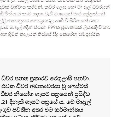
ීම් ගැන සියලු පාර්ශ්ව සමඟ සාකච්ඡා කර විසඳුමක්
වක් විශ්වාස කරමිනි. කවර ලෙස හෝ මා දැල් ධීවරයන්
ොඩි මිනිසාට කෑම සඳහා වැඩි වශයෙන් මාළු අල්ලන්නේ
ල්ලීම වෙනුවට සත්‍යග්‍රහවල වාඩි වී සිටියොත් රටේ
ම මාදැල් අදින ස්ථාන 899ක ප්‍රමාණයක් ලියාපදිංචි කර
දිමත් කාලයක් තිස්සේ සිදු කෙරෙන සම්ප්‍රදායික
 ධීවර පනත ප්‍රකාරව රෙගුලාසි පනවා
ඒ එවක ධීවර අමාත්‍යවරයා වූ ෆෙස්ටස්
ීවර නියෝග ගැසට් පත්‍රයෙන් ප්‍රසිද්ධ
1 දිනැති ගැසට් පත්‍රයේ ය. මේ මාදැල්
ංගුව පවතින අතර එම කර්මාන්තය