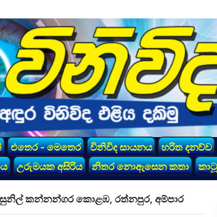
්
එතෙර - මෙතෙර
විනිවිද සායනය
හරිත දනව්ව
කය
උරුමයක අසිරිය
නිතර නොඇසෙන කතා
කාටූ
 සුනිල් කන්නන්ගර කොළඹ, රත්නපුර, අම්පාර