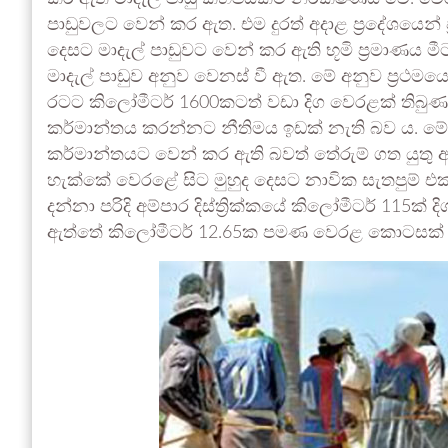
පාඩුවලට වෙන් කර ඇත. එම දුරත් අදාළ ප්‍රදේශයෙන
දෙසට මාදැල් පාඩුවට වෙන් කර ඇති භූමි ප්‍රමාණය ම
මාදැල් පාඩුව අනුව වෙනස් වී ඇත. මේ අනුව ප්‍රථමය
රටට කිලෝමීටර් 1600කටත් වඩා දිග වෙරළක් තිබුණාට
කර්මාන්තය කරන්නට නීතිමය ඉඩක් නැති බව ය. මේ
කර්මාන්තයට වෙන් කර ඇති බවත් තේරුම් ගත යුතු අ
හැක්කේ වෙරළේ සිට මුහුද දෙසට නාවික සැතපුම් 
දන්නා පරිදි අම්පාර දිස්ත්‍රික්කයේ කිලෝමීටර් 115ක
ඇත්තේ කිලෝමීටර් 12.65ක පමණ වෙරළ කොටසක් 