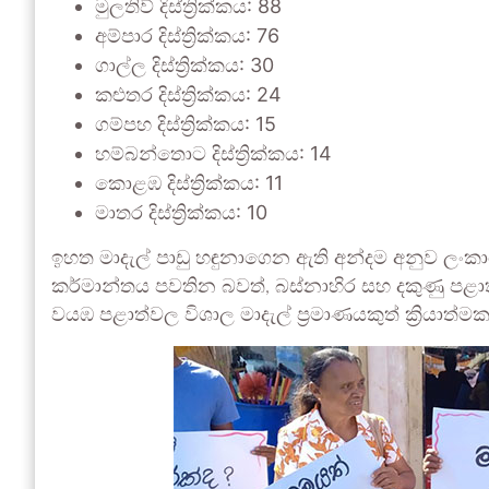
මුලතිව් දිස්ත්‍රික්කය: 88
අම්පාර දිස්ත්‍රික්කය: 76
ගාල්ල දිස්ත්‍රික්කය: 30
කළුතර දිස්ත්‍රික්කය: 24
ගම්පහ දිස්ත්‍රික්කය: 15
හම්බන්තොට දිස්ත්‍රික්කය: 14
කොළඹ දිස්ත්‍රික්කය: 11
මාතර දිස්ත්‍රික්කය: 10
ඉහත මාදැල් පාඩු හඳුනාගෙන ඇති අන්දම අනුව ලංකාවේ 
කර්මාන්තය පවතින බවත්, බස්නාහිර සහ දකුණු පළාත් 
වයඹ පළාත්වල විශාල මාදැල් ප්‍රමාණයකුත් ක්‍රියාත්