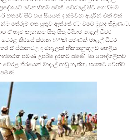
් ප්‍රදේශයට වෙනස්කම් පවතී. වෙරළේ සිට ගොඩබිම
ීටර් හතරේ සිට හය සියයත් ඉක්මවන අයුරින් එක් එක්
ෙන්ම තේරුම් ගත යුතුව ඇත්තේ රට වටේ මුහුද තිබුණාට,
 ඒ හැම තැනකම සිතු සිතූ විදිහට මාදැල් ධීවර
 වෙරළ තීරයේ ස්ථාන 899ක් පමණක් මාදැල් ධීවර
තර ඒ ස්ථානවල ද මාදැලක් නීත්‍යානුකූලව හෙළිය
එකහමාරක් පමණ උපරිම දුරකට පමණි. මා පෞද්ගලිකව
් දිග වෙරළ තීරයෙන් මාදැල් පාඩු හැත්තෑ හයකට වෙන්ව
පමණි.