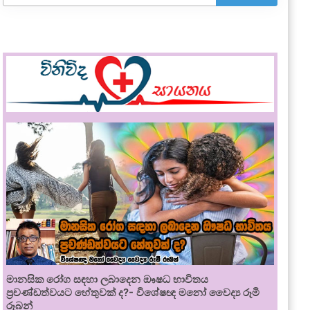
මානසික රෝග සඳහා ලබාදෙන ඖෂධ භාවිතය
ප්‍රචණ්ඩත්වයට හේතුවක් ද?- විශේෂඥ මනෝ වෛද්‍ය රූමි
රූබන්