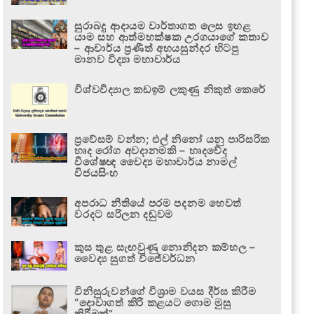
සුරාබදු ආදායම වාර්තාගත ලෙස ඉහළ
යාම සහ ආත්මභක්ෂක උරගයාගේ කතාව
– ආචාර්ය ප්‍රණීත් අභයසුන්දර හිටපු
මානව විද්‍යා මහාචාර්ය
විශ්වවිද්‍යාල කඩඉම් ලකුණු නිකුත් කෙරේ
ප්‍රවේසම් වන්න; එල් නිනෝ යනු පාරිසරික
හෘද රෝග අවදානමකි – හෘදවේද
විශේෂඥ වෛද්‍ය මහාචාර්ය නාමල්
විජයසිංහ
අපරාධ නීතියේ පරම පදනම හෙවත්
වරදට සරිලන දඬුවම
කුස තුළ සැඟවුණු නොනිදන කම්හල –
වෛද්‍ය සුගත් විජේවර්ධන
විනිසුරුවන්ගේ විශ්‍රාම වයස දීර්ඝ කිරීම
“දොවාගත් කිරි කළයට ගොම මුසු
කිරීමක්”