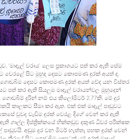
ුව, ‘මාදැල් වරාය’ ලෙස ප්‍රකාශයට පත් කර ඇති සේම
රායට වෙරළේ සිට මුහුද දෙසට කොපමණ දුරක් අයත් ද,
 ගොඩබිම දෙසට කොපමණ දුරක් අයත් වේද යන විස්තර
ශයට පත් කර ඇති සියලුම මාදැල් වරායන්වල මුහුදෙන්
 ගොඩබිම් දුරින් නම් එය කිලෝමීටර් 2.77කි. මේ දුර
 එකයි කාලකට සීමා කර ඇත. එක් එක් මාදැල් පාඩුවට
කෙසේ වුවද වැඩිම දුරක් වෙරළ දිගේ වෙන් කර ඇති
ඇති ගාල්ල දිස්ත්‍රික්කයේ හික්කඩුව දකුණ ධීවර පරීක්ෂක
ඩුවයි. අඩුම දුර වන මීටර් හැත්තෑ පහක දුරක් වෙන්
රළ තීරයේ සිට ගොඩබිම දෙසටත් යම් දුරක් මාදැල්