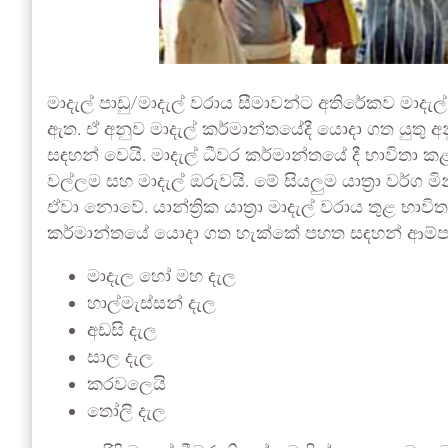
මාදැල් පාඩු/මාදැල් වරාය සීමාවන්ට අතිරේකව මාදැල්
ඇත. ඒ අනුව මාදැල් කර්මාන්තයේදී යොදා ගත යුතු අ
සඳහන් වෙයි. මාදැල් ධීවර කර්මාන්තයේ දී භාවිතා කළ හ
වල්ලම සහ මාදැල් ඔරුවයි. මේ සියලුම යාත්‍රා වර්ග මින
ඒවා නොවේ. යාන්ත්‍රික යාත්‍රා මාදැල් වරාය තුළ භ
කර්මාන්තයේ යොදා ගත හැක්කේ පහත සඳහන් ආම්ප
මාදැල හෝ මහ දැල
හාල්මැස්සන් දැල
අඩසි දැල
සාල දැල
කරවලෙයි
තෝලි දැල