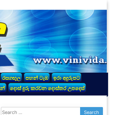
රසගඟුල
පහන් ටැඹ
ඉරා අදුරුපට
න්
දොස් දුරු කරවන දොස්තර උපදෙස්