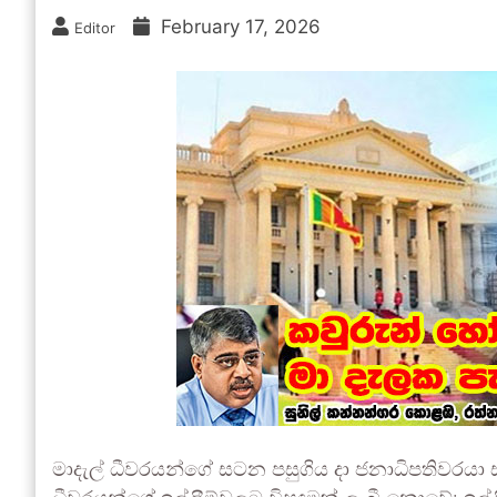
February 17, 2026
Editor
මාදැල් ධීවරයන්ගේ සටන පසුගිය දා ජනාධිපතිවරයා