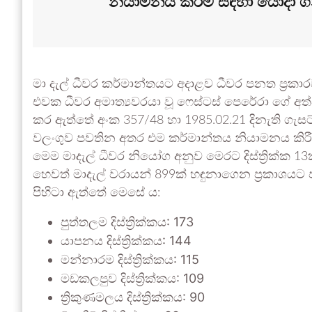
නියාමනය කිරීම සඳහා යොදා ගන
මා දැල් ධීවර කර්මාන්තයට අදාළව ධීවර පනත ප්‍රකා
එවක ධීවර අමාත්‍යවරයා වූ ෆෙස්ටස් පෙරේරා ගේ අත්සනි
කර ඇත්තේ අංක 357/48 හා 1985.02.21 දිනැති ගැසට්
වලංගුව පවතින අතර එම කර්මාන්තය නියාමනය කිරීම
මෙම මාදැල් ධීවර නියෝග අනුව මෙරට දිස්ත්‍රික්ක 1
හෙවත් මාදැල් වරායන් 899ක් හඳුනාගෙන ප්‍රකාශයට පත
පිහිටා ඇත්තේ මෙසේ ය:
පුත්තලම දිස්ත්‍රික්කය: 173
යාපනය දිස්ත්‍රික්කය: 144
මන්නාරම දිස්ත්‍රික්කය: 115
මඩකලපුව දිස්ත්‍රික්කය: 109
ත්‍රිකුණමලය දිස්ත්‍රික්කය: 90