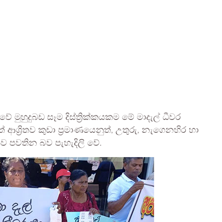
මුහුදුබඩ සෑම දිස්ත්‍රික්කයකම මේ මාදැල් ධීවර
ආශ්‍රිතව කුඩා ප්‍රමාණයෙනුත්, උතුරු, නැගෙනහිර හා
මකව පවතින බව පැහැදිලි වේ.