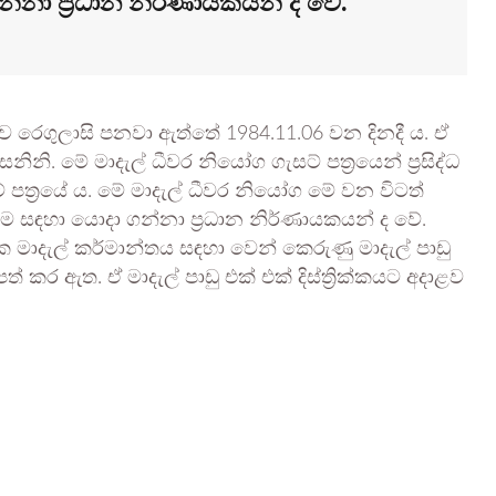
්නා ප්‍රධාන නිර්ණායකයන් ද වේ.
රව රෙගුලාසි පනවා ඇත්තේ 1984.11.06 වන දිනදී ය. ඒ
නි. මේ මාදැල් ධීවර නියෝග ගැසට් පත්‍රයෙන් ප්‍රසිද්ධ
 පත්‍රයේ ය. මේ මාදැල් ධීවර නියෝග මේ වන විටත්
 සඳහා යොදා ගන්නා ප්‍රධාන නිර්ණායකයන් ද වේ.
3ක මාදැල් කර්මාන්තය සඳහා වෙන් කෙරුණු මාදැල් පාඩු
් කර ඇත. ඒ මාදැල් පාඩු එක් එක් දිස්ත්‍රික්කයට අදාළව