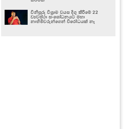
විනිසුරු විශ්‍රාම වයස දිගු කිරීමේ 22
ව්‍යවස්ථා සංශෝධනයට මහා
නාහිමිවරුන්ගෙන් විරෝධයක් නෑ