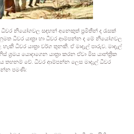
 ධීවර නියෝගවල සඳහන් අනෙකුත් ප්‍රමිතීන් ද රැසක්
නුමත ධීවර යාත්‍රා හා ධීවර ආම්පන්න ද මේ නියෝගවල
ැකි ධීවර යාත්‍රා වර්ග තුනකි. ඒ මාදැල් පාරුව, මාදැල්
ිස් ශ්‍රමය යොදාගෙන යාත්‍රා කරන ඒවා මිස යාන්ත්‍රික
ාවිතය තහනම් වේ. ධීවර ආම්පන්න ලෙස මාදැල් ධීවර
න්න පමණි: