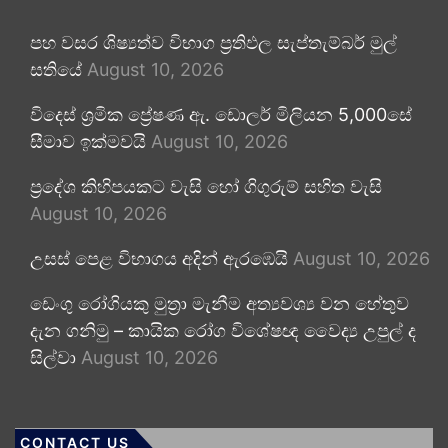
පහ වසර ශිෂ්‍යත්ව විභාග ප්‍රතිඵල සැප්තැම්බර් මුල්
සතියේ
August 10, 2026
විදෙස් ශ්‍රමික ප්‍රේෂණ ඇ. ඩොලර් මිලියන 5,000සේ
සීමාව ඉක්මවයි
August 10, 2026
ප්‍රදේශ කිහිපයකට වැසි හෝ ගිගුරුම් සහිත වැසි
August 10, 2026
උසස් පෙළ විභාගය අදින් ඇරඹෙයි
August 10, 2026
ඩෙංගු රෝගියකු ⁣මුත්‍රා මැනීම අත්‍යවශ්‍ය වන හේතුව
දැන ගනිමු – කායික රෝග විශේෂඥ වෛද්‍ය උපුල් ද
සිල්වා
August 10, 2026
CONTACT US