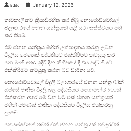
January 12, 2026
Editor
තාවකාලිකව ක්‍රියාවිරහිත කර තිබු නොරොච්චෝලේ
බලාගාරයේ ජනන යන්ත්‍රයක් යළි යථා තත්ත්වයට පත්
කර තිබේ.
එම ජනන යන්ත්‍රය මගින් උත්පාදනය කරනු ලබන
විදුලිය මෙතෙක් පද්ධතියට එක්කිරීමට කටයුතු කර
නොමැති අතර ඉදිරි දින කිහිපයේ දී එය පද්ධතියට
එක්කිරීමට කටයුතු කරන බව වාර්තා වේ.
නොරොච්චෝලේ විදුලි බලාගාරයේ ජනන යන්ත්‍ර 03ක්
ඔස්සේ ජාතික විදුලි බල පද්ධතියට මෙගාවෝට් 900ක්
එක්කරන අතර මේ වන විට එක් ජනන යන්ත්‍රයක්
මගින් පමණක් ජාතික පද්ධතියට විදුලිය එක්කරනු
ලැබේ.
කෙසේවෙතත් තවත් එක් ජනන යන්ත්‍රයක් තවදුරටත්