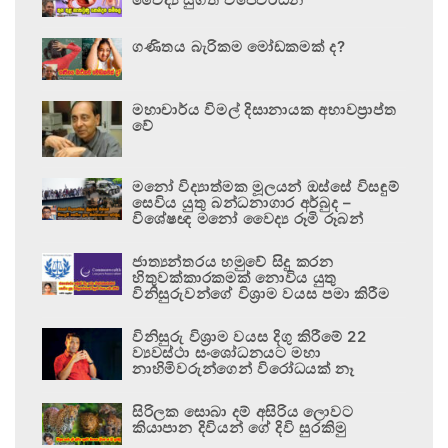
ගණිතය බැරිකම මෝඩකමක් ද?
මහාචාර්ය විමල් දිසානායක අභාවප්‍රාප්ත
වේ
මනෝ විද්‍යාත්මක මූලයන් ඔස්සේ විසඳුම්
සෙවිය යුතු බන්ධනාගාර අර්බුද –
විශේෂඥ මනෝ වෛද්‍ය රූමි රූබන්
ජාත්‍යන්තරය හමුවේ සිදු කරන
හිතුවක්කාරකමක් නොවිය යුතු
විනිසුරුවන්ගේ විශ්‍රාම වයස පමා කිරීම
විනිසුරු විශ්‍රාම වයස දිගු කිරීමේ 22
ව්‍යවස්ථා සංශෝධනයට මහා
නාහිමිවරුන්ගෙන් විරෝධයක් නෑ
සිරිලක සොබා දම් අසිරිය ලොවට
කියාපාන දිවියන් ගේ දිවි සුරකිමු