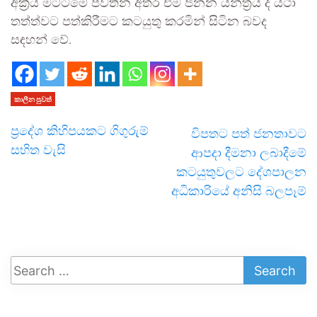
අක්‍රීය මට්ටමේ පවතින අතර එම ජනන යන්ත්‍රය ද යථා
තත්ත්වට පත්කිරීමට කටයුතු කරමින් සිටින බවද
සඳහන් වේ.
කාලීන පුවත්
ප්‍රදේශ කිහිපයකට ගිගුරුම්
විපතට පත් ජනතාවට
සහිත වැසි
ආපදා දීමනා ලබාදීමේ
කටයුතුවලට දේශපාලන
අධිකාරියේ අනිසි බලපෑම්