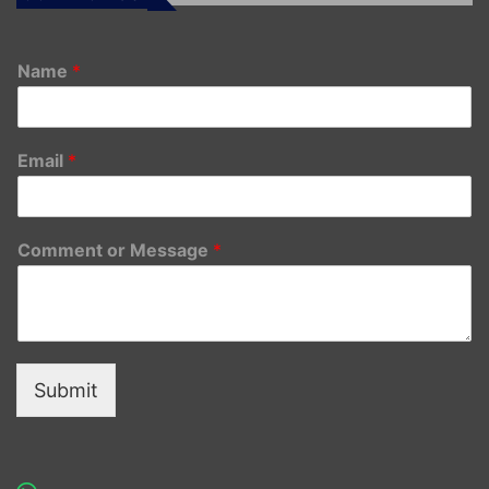
Name
*
Email
*
Comment or Message
*
Submit