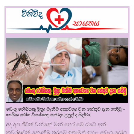
ඩෙංගු රෝගියකු ⁣මුත්‍රා මැනීම අත්‍යවශ්‍ය වන හේතුව දැන ගනිමු –
කායික රෝග විශේෂඥ වෛද්‍ය උපුල් ද සිල්වා
අද අප ජීවත් වන්නේ මින් පෙර මේ රටේ අන්
කවරදාවත් නොතිබූ තරමේ ඉතාමත් ඉහළ ඩෙංගු රෝග