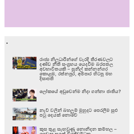
.
රාජ්‍ය නිලධාරීන්ගේ වැරදි තීරණවලට
දණ්ඩ නීති සංග්‍රහය යෙදවීම බරපතල
අවභාවිතයකි – සුනිල් කන්නන්ගර
කොළඹ, රත්නපුර, අම්පාර හිටපු මහ
දිසාපති
ලෝකයේ අඩුවෙන්ම නිදා ගන්නා ජාතිය?
නැව් වලින් බහලුම් මුහුදට පෙරලීම සුළු
පටු දෙයක් නොවේ
කුස තුළ සැඟවුණු නොනිදන කම්හල –
වෛද්‍ය සුගත් විජේවර්ධන