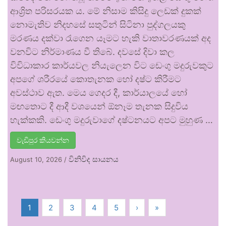
ආශ්‍රිත පරිසරයක ය. මේ නිසාම කිසිදු ලෙඩක් දුකක්
නොමැතිව නිදහසේ සතුටින් සිටිනා පුද්ගලයකු
මරණය දක්වා රැගෙන යෑමට හැකි වාතාවරණයක් අද
වනවිට නිර්මාණය වී තිබේ. දවසේ දිවා කල
විවිධාකාර කාර්යවල නියැලෙන විට ඩෙංගු මදුරුවකුට
අපගේ ශරීරයේ කොතැනක හෝ දෂ්ට කිරීමට
අවස්ථාව ඇත. මෙය ගෙදර දී, කාර්යාලයේ හෝ
මඟතොට දී ආදී වශයෙන් ඕනෑම තැනක සිදුවිය
හැක්කකි. ඩෙංගු මදුරුවාගේ දෂ්ටනයට අපට මුහුණ …
වැඩිපුර කියවන්න
විනිවිද සායනය
August 10, 2026
/
1
2
3
4
5
›
»