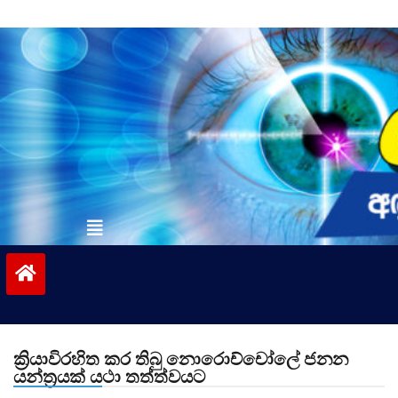
Skip
to
content
vinivida.lk
ක්‍රියාවිරහිත කර තිබු නොරොච්චෝලේ ජනන
යන්ත්‍රයක් යථා තත්ත්වයට