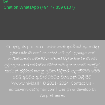
Chat on WhatsApp (+94 77 359 6107)
Copyrights protected: මෙම වෙබ් අඩවියේ පළකරනු
ලබන කිනම් හෝ දෙයකින් යම් පුද්ගලයකුට හෝ
පාර්ශවයකට යම්කිසි අගතියක් සිදුවන්නේ නම් එම
පුද්ගලයා හෝ පාර්ශවය විසින් තම අනන්‍යතාව තහවුරු
කරමින් ඉදිරිපත් කරනු ලබන පිළිතුරු පළකිරීමට මෙම
වෙබ් අඩවිය ආචාර ධර්මීය වශයෙන් බැඳී සිටී.
'www.vinivida.lk' © 2021- 2024| Contact Us -
editor.vinivida@gmail.com |
Design & develop by
AmpleThemes