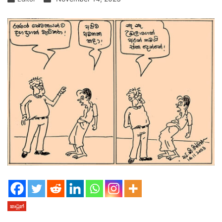
කාටූන්