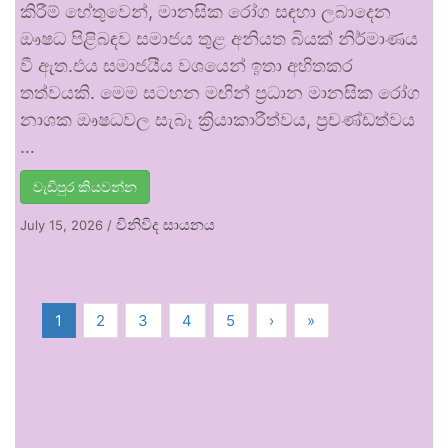
කිරීම් හේතුවෙන්, මානසික රෝග සඳහා ලබාදෙන
ඖෂධ පිළිබඳව සමාජය තුළ අනියත බියක් නිර්මාණය
වී ඇත.එය සමාජයීය වශයෙන් ඉතා අහිතකර
තත්වයකි. මෙම සටහන මඟින් ප්‍රධාන මානසික රෝග
නාශක ඖෂධවල සැබෑ ක්‍රියාකාරීත්වය, ප්‍රචණ්ඩත්වය
…
වැඩිපුර කියවන්න
විනිවිද සායනය
July 15, 2026
/
1
2
3
4
5
›
»