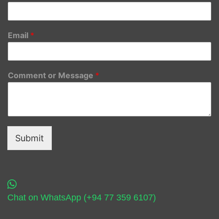
Email
*
Comment or Message
*
Submit
Chat on WhatsApp (+94 77 359 6107)