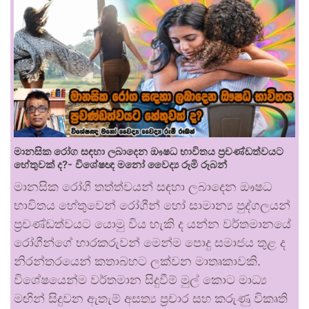
මානසික රෝග සඳහා ලබාදෙන ඖෂධ භාවිතය ප්‍රචණ්ඩත්වයට
හේතුවක් ද?- විශේෂඥ මනෝ වෛද්‍ය රූමි රූබන්
මානසික රෝගී තත්ත්වයන් සඳහා ලබාදෙන ඖෂධ
භාවිතය හේතුවෙන් රෝගීන් හෝ සාමාන්‍ය පුද්ගලයන්
ප්‍රචණ්ඩත්වයට යොමු විය හැකි ද යන්න වර්තමානයේ
රෝගීන්ගේ භාරකරුවන් මෙන්ම පොදු සමාජය තුළ ද
නිරන්තරයෙන් කතාබහට ලක්වන මාතෘකාවකි.
විශේෂයෙන්ම වර්තමාන සිදුවීම් මුල් කොට මාධ්‍ය
මඟින් සිදුවන ඇතැම් අසත්‍ය ප්‍රචාර සහ කරුණු විකෘති