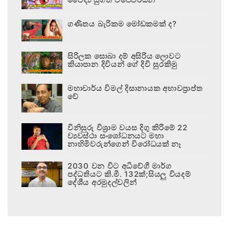
ගණිතය බැරිකම මෝඩකමක් ද?
සිරිලක සොබා දම් අසිරිය ලොවට
කියාපාන දිවියන් ගේ දිවි සුරකිමු
මහාචාර්ය විමල් දිසානායක අභාවප්‍රාප්ත
වේ
විනිසුරු විශ්‍රාම වයස දිගු කිරීමේ 22
ව්‍යවස්ථා සංශෝධනයට මහා
නාහිමිවරුන්ගෙන් විරෝධයක් නෑ
2030 වන විට අධිවේගී මාර්ග
පද්ධතියට කි.මී. 132ක්;සියලු වියදම්
දේශීය අරමුදල්වලින්