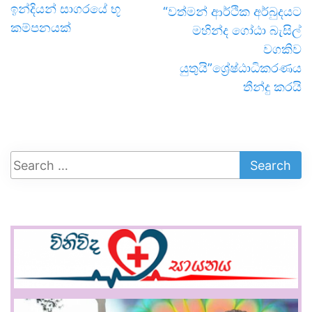
ඉන්දියන් සාගරයේ භූ
“වත්මන් ආර්ථික අර්බුදයට
කම්පනයක්
මහින්ද ගෝඨා බැසිල්
වගකිව
යුතුයි”ශ්‍රේෂ්ඨාධිකරණය
තීන්දු කරයි