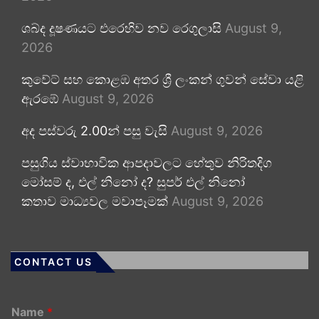
ශබ්ද දූෂණයට එරෙහිව නව රෙගුලාසි
August 9,
2026
කුවේට් සහ කොළඹ අතර ශ්‍රී ලංකන් ගුවන් සේවා යළි
ඇරඹේ
August 9, 2026
අද පස්වරු 2.00න් පසු වැසි
August 9, 2026
පසුගිය ස්වාභාවික ආපදාවලට හේතුව නිරිතදිග
මෝසම් ද, එල් නිනෝ ද? සුපර් එල් නිනෝ
කතාව මාධ්‍යවල මවාපෑමක්
August 9, 2026
CONTACT US
Name
*