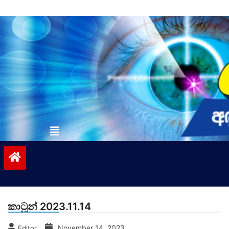
Skip
to
content
vinivida.lk
කාටූන් 2023.11.14
November 14, 2023
Editor