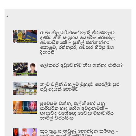
.
රාජ්‍ය නිලධාරීන්ගේ වැරදි තීරණවලට
දණ්ඩ නීති සංග්‍රහය යෙදවීම බරපතල
අවභාවිතයකි – සුනිල් කන්නන්ගර
කොළඹ, රත්නපුර, අම්පාර හිටපු මහ
දිසාපති
ලෝකයේ අඩුවෙන්ම නිදා ගන්නා ජාතිය?
නැව් වලින් බහලුම් මුහුදට පෙරලීම සුළු
පටු දෙයක් නොවේ
ප්‍රවේසම් වන්න; එල් නිනෝ යනු
පාරිසරික හෘද රෝග අවදානමකි –
හෘදවේද විශේෂඥ වෛද්‍ය මහාචාර්ය
නාමල් විජයසිංහ
කුස තුළ සැඟවුණු නොනිදන කම්හල –
වෛද්‍ය සුගත් විජේවර්ධන