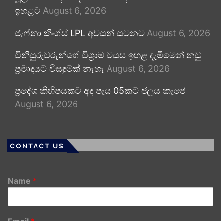
ඉහළට
August 6, 2026
ජැෆ්නා කිංග්ස් LPL අවසන් සටනට
August 6, 2026
විනිසුරුවරුන්ගේ විශ්‍රාම වයස ඉහළ දැමීමෙන් නඩු
ප්‍රමාදයට විසඳුමක් නැහැ
August 6, 2026
ප්‍රදේශ කිහිපයකට අද පැය 05කට ජලය කැපේ
August 6, 2026
CONTACT US
Name
*
Email
*