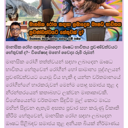
මානසික රෝග සඳහා ලබාදෙන ඖෂධ භාවිතය ප්‍රචණ්ඩත්වයට
හේතුවක් ද?- විශේෂඥ මනෝ වෛද්‍ය රූමි රූබන්
මානසික රෝගී තත්ත්වයන් සඳහා ලබාදෙන ඖෂධ
භාවිතය හේතුවෙන් රෝගීන් හෝ සාමාන්‍ය පුද්ගලයන්
ප්‍රචණ්ඩත්වයට යොමු විය හැකි ද යන්න වර්තමානයේ
රෝගීන්ගේ භාරකරුවන් මෙන්ම පොදු සමාජය තුළ ද
නිරන්තරයෙන් කතාබහට ලක්වන මාතෘකාවකි.
විශේෂයෙන්ම වර්තමාන සිදුවීම් මුල් කොට මාධ්‍ය
මඟින් සිදුවන ඇතැම් අසත්‍ය ප්‍රචාර සහ කරුණු විකෘති
කිරීම් හේතුවෙන්, මානසික රෝග සඳහා ලබාදෙන
ඖෂධ පිළිබඳව සමාජය තුළ අනියත බියක් නිර්මාණය