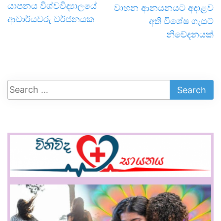
යාපනය විශ්වවිද්‍යාලයේ
වාහන ආනයනයට අදාළව
ආචාර්යවරු වර්ජනයක
අති විශේෂ ගැසට්
නිවේදනයක්