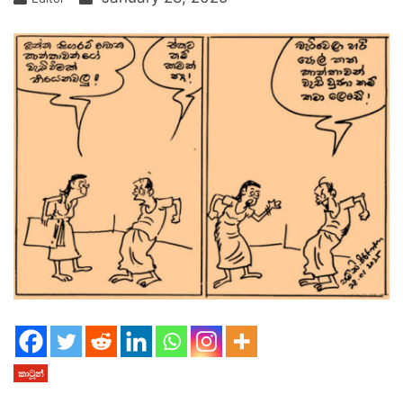
කාටූන්