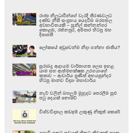
රාජ්‍ය නිලධාරීන්ගේ වැරදි තීරණවලට
දණ්ඩ නීති සංග්‍රහය යෙදවීම බරපතල
අවභාවිතයකි – සුනිල් කන්නන්ගර
කොළඹ, රත්නපුර, අම්පාර හිටපු මහ
දිසාපති
ලෝකයේ අඩුවෙන්ම නිදා ගන්නා ජාතිය?
සුරාබදු ආදායම වාර්තාගත ලෙස ඉහළ
යාම සහ ආත්මභක්ෂක උරගයාගේ
කතාව – ආචාර්ය ප්‍රණීත් අභයසුන්දර
හිටපු මානව විද්‍යා මහාචාර්ය
නැව් වලින් බහලුම් මුහුදට පෙරලීම සුළු
පටු දෙයක් නොවේ
විශ්වවිද්‍යාල කඩඉම් ලකුණු නිකුත් කෙරේ
ගොවි ගතට සුවයත් හිතට නිවනත් සදන