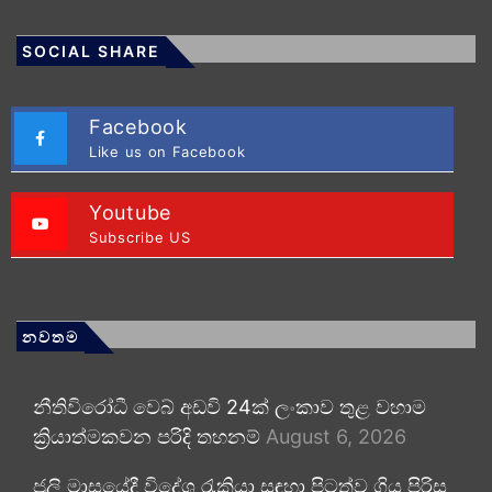
SOCIAL SHARE
Facebook
Like us on Facebook
Youtube
Subscribe US
නවතම
නීතිවිරෝධී වෙබ් අඩවි 24ක් ලංකාව තුළ වහාම
ක්‍රියාත්මකවන පරිදි තහනම්
August 6, 2026
ජූලි මාසයේදී විදේශ රැකියා සඳහා පිටත්ව ගිය පිරිස