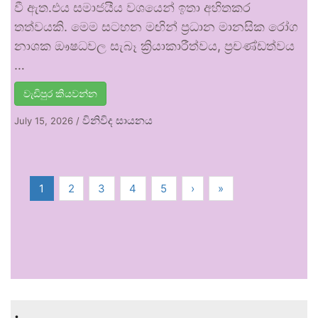
වී ඇත.එය සමාජයීය වශයෙන් ඉතා අහිතකර
තත්වයකි. මෙම සටහන මඟින් ප්‍රධාන මානසික රෝග
නාශක ඖෂධවල සැබෑ ක්‍රියාකාරීත්වය, ප්‍රචණ්ඩත්වය
…
වැඩිපුර කියවන්න
විනිවිද සායනය
July 15, 2026
/
1
2
3
4
5
›
»
.