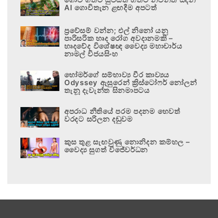
AI ගොවිතැන ළඟදීම අපටත්
ප්‍රවේසම් වන්න; එල් නිනෝ යනු
පාරිසරික හෘද රෝග අවදානමකි –
හෘදවේද විශේෂඥ වෛද්‍ය මහාචාර්ය
නාමල් විජයසිංහ
හෝමර්ගේ සම්භාව්‍ය වීර කාව්‍යය
Odyssey ඇසුරෙන් ක්‍රිස්ටෝෆර් නෝලන්
තැනූ දැවැන්ත සිනමාපටය
අපරාධ නීතියේ පරම පදනම හෙවත්
වරදට සරිලන දඬුවම
කුස තුළ සැඟවුණු නොනිදන කම්හල –
වෛද්‍ය සුගත් විජේවර්ධන