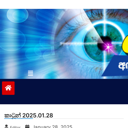
Skip
to
content
vinivida.lk
කාටූන් 2025.01.28
January 28, 2025
Editor