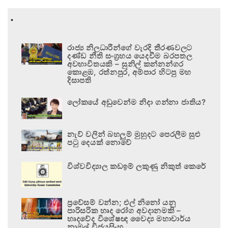
.
රාජ්‍ය නිලධාරීන්ගේ වැරදි තීරණවලට
දණ්ඩ නීති සංග්‍රහය යෙදවීම බරපතල
අවභාවිතයකි – සුනිල් කන්නන්ගර
කොළඹ, රත්නපුර, අම්පාර හිටපු මහ
දිසාපති
ලෝකයේ අඩුවෙන්ම නිදා ගන්නා ජාතිය?
නැව් වලින් බහලුම් මුහුදට පෙරලීම සුළු
පටු දෙයක් නොවේ
විශ්වවිද්‍යාල කඩඉම් ලකුණු නිකුත් කෙරේ
ප්‍රවේසම් වන්න; එල් නිනෝ යනු
පාරිසරික හෘද රෝග අවදානමකි –
හෘදවේද විශේෂඥ වෛද්‍ය මහාචාර්ය
නාමල් විජයසිංහ