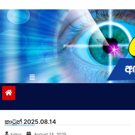
Skip
to
content
vinivida.lk
කාටූන් 2025.08.14
August 14, 2025
Editor