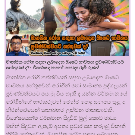
මානසික රෝග සඳහා ලබාදෙන ඖෂධ භාවිතය ප්‍රචණ්ඩත්වයට
හේතුවක් ද?- විශේෂඥ මනෝ වෛද්‍ය රූමි රූබන්
මානසික රෝගී තත්ත්වයන් සඳහා ලබාදෙන ඖෂධ
භාවිතය හේතුවෙන් රෝගීන් හෝ සාමාන්‍ය පුද්ගලයන්
ප්‍රචණ්ඩත්වයට යොමු විය හැකි ද යන්න වර්තමානයේ
රෝගීන්ගේ භාරකරුවන් මෙන්ම පොදු සමාජය තුළ ද
නිරන්තරයෙන් කතාබහට ලක්වන මාතෘකාවකි.
විශේෂයෙන්ම වර්තමාන සිදුවීම් මුල් කොට මාධ්‍ය
මඟින් සිදුවන ඇතැම් අසත්‍ය ප්‍රචාර සහ කරුණු විකෘති
කිරීම් හේතුවෙන්, මානසික රෝග සඳහා ලබාදෙන