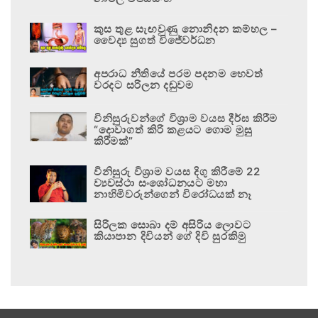
කුස තුළ සැඟවුණු නොනිදන කම්හල –
වෛද්‍ය සුගත් විජේවර්ධන
අපරාධ නීතියේ පරම පදනම හෙවත්
වරදට සරිලන දඬුවම
විනිසුරුවන්ගේ විශ්‍රාම වයස දීර්ඝ කිරීම
“දොවාගත් කිරි කළයට ගොම මුසු
කිරීමක්”
විනිසුරු විශ්‍රාම වයස දිගු කිරීමේ 22
ව්‍යවස්ථා සංශෝධනයට මහා
නාහිමිවරුන්ගෙන් විරෝධයක් නෑ
සිරිලක සොබා දම් අසිරිය ලොවට
කියාපාන දිවියන් ගේ දිවි සුරකිමු