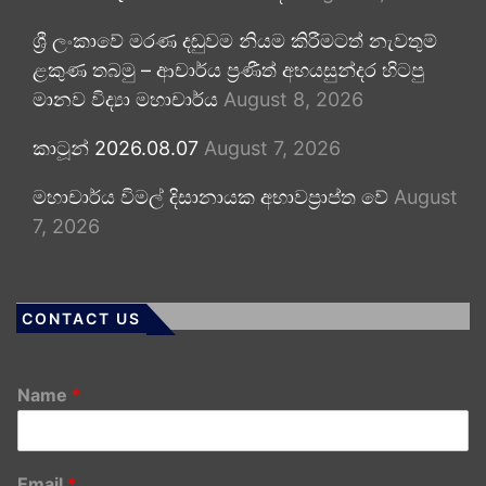
ශ්‍රී ලංකාවේ මරණ දඬුවම නියම කිරීමටත් නැවතුම්
ළකුණ තබමු – ආචාර්ය ප්‍රණීත් අභයසුන්දර හිටපු
මානව විද්‍යා මහාචාර්ය
August 8, 2026
කාටූන් 2026.08.07
August 7, 2026
මහාචාර්ය විමල් දිසානායක අභාවප්‍රාප්ත වේ
August
7, 2026
CONTACT US
Name
*
Email
*