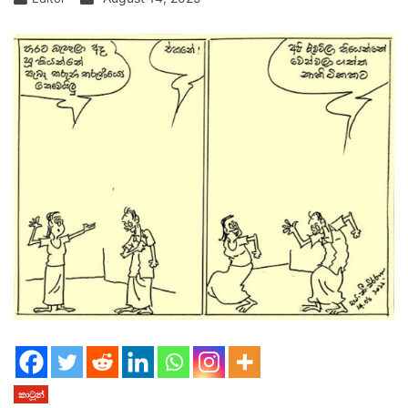
කාටූන්