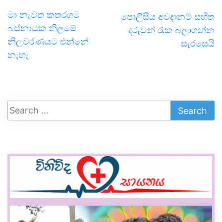
මා නැවත කතරගම
පොලීසිය අවදානම් සහිත
බස්නායක නිලමේ
දරුවන් රැක බලාගන්න
නිලවරණයට එන්නේ
සැරසෙයි
නැහැ