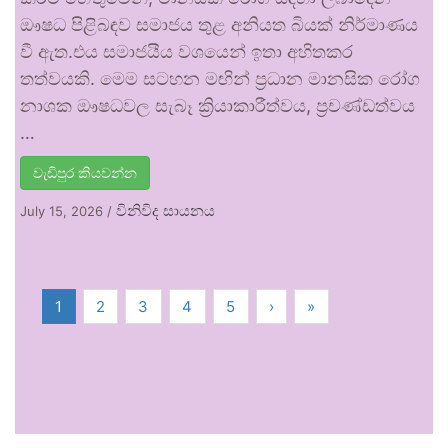
ඖෂධ පිළිබඳව සමාජය තුළ අනියත බියක් නිර්මාණය
වී ඇත.එය සමාජයීය වශයෙන් ඉතා අහිතකර
තත්වයකි. මෙම සටහන මඟින් ප්‍රධාන මානසික රෝග
නාශක ඖෂධවල සැබෑ ක්‍රියාකාරීත්වය, ප්‍රචණ්ඩත්වය
…
වැඩිපුර කියවන්න
විනිවිද සායනය
July 15, 2026
/
1
2
3
4
5
›
»