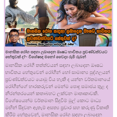
මානසික රෝග සඳහා ලබාදෙන ඖෂධ භාවිතය ප්‍රචණ්ඩත්වයට
හේතුවක් ද?- විශේෂඥ මනෝ වෛද්‍ය රූමි රූබන්
මානසික රෝගී තත්ත්වයන් සඳහා ලබාදෙන ඖෂධ
භාවිතය හේතුවෙන් රෝගීන් හෝ සාමාන්‍ය පුද්ගලයන්
ප්‍රචණ්ඩත්වයට යොමු විය හැකි ද යන්න වර්තමානයේ
රෝගීන්ගේ භාරකරුවන් මෙන්ම පොදු සමාජය තුළ ද
නිරන්තරයෙන් කතාබහට ලක්වන මාතෘකාවකි.
විශේෂයෙන්ම වර්තමාන සිදුවීම් මුල් කොට මාධ්‍ය
මඟින් සිදුවන ඇතැම් අසත්‍ය ප්‍රචාර සහ කරුණු විකෘති
කිරීම් හේතුවෙන්, මානසික රෝග සඳහා ලබාදෙන