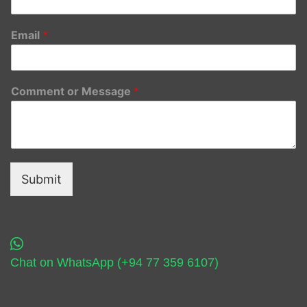
Email
*
Comment or Message
*
Submit
Chat on WhatsApp (+94 77 359 6107)