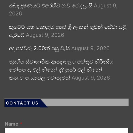
ශබ්ද දූෂණයට එරෙහිව නව රෙගුලාසි
August 9,
2026
කුවේට් සහ කොළඹ අතර ශ්‍රී ලංකන් ගුවන් සේවා යළි
ඇරඹේ
August 9, 2026
අද පස්වරු 2.00න් පසු වැසි
August 9, 2026
පසුගිය ස්වාභාවික ආපදාවලට හේතුව නිරිතදිග
මෝසම් ද, එල් නිනෝ ද? සුපර් එල් නිනෝ
කතාව මාධ්‍යවල මවාපෑමක්
August 9, 2026
CONTACT US
Name
*