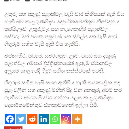
උතුරු සහ දකුණු පළාත්වල වැසි වාර කිහිපයක් ඇති විය
හැකි බව කාලගුණවිද්‍යා දෙපාර්තමේන්තුව නිවේදනය
කරයි.ඌව, උතුරුමැද සහ නැගෙනහිර පළාත්වල
පස්වරු 2න් පමණ පසුව ස්ථාන ස්වල්පයක වැසි හෝ
ගිගුරුම් සහිත වැසි ඇති විය හැකියි.
බස්නාහිර, මධ්‍යම, සබරගමුව, ඌව, වයඹ සහ දකුණු
පළාත්වල අම්පාර දිස්ත්‍රික්කයේත් ඇතැම් ස්ථානවල
අලුයම් කාලයේදී මීදුම් සහිත තත්ත්වයක් පවතී.
ගිගුරුම් සහිත වැසි සමග ඇතිවිය හැකි තාවකාලික තද
සුළංවලින් සහ අකුණු මඟින් සිදු වන අනතුරු අවම කර
ගැනීමට අවශ්‍ය පියවර ගන්නා ලෙස කාලගුණවිද්‍යා
දෙපාර්තමේන්තුව ජනතාවගෙන් ඉල්ලා සිටී.