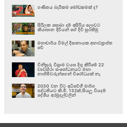
ගණිතය බැරිකම මෝඩකමක් ද?
සිරිලක සොබා දම් අසිරිය ලොවට
කියාපාන දිවියන් ගේ දිවි සුරකිමු
මහාචාර්ය විමල් දිසානායක අභාවප්‍රාප්ත
වේ
විනිසුරු විශ්‍රාම වයස දිගු කිරීමේ 22
ව්‍යවස්ථා සංශෝධනයට මහා
නාහිමිවරුන්ගෙන් විරෝධයක් නෑ
2030 වන විට අධිවේගී මාර්ග
පද්ධතියට කි.මී. 132ක්;සියලු වියදම්
දේශීය අරමුදල්වලින්