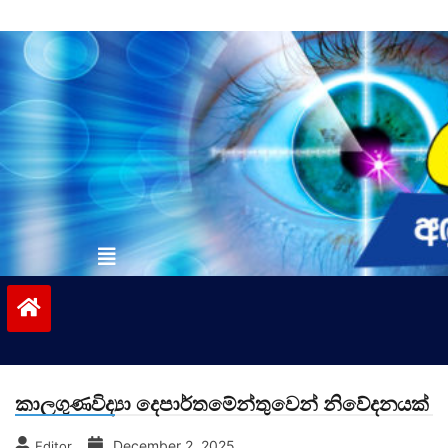
Skip
to
content
vinivida.lk
කාලගුණවිද්‍යා දෙපාර්තමේන්තුවෙන් නිවේදනයක්
December 2, 2025
Editor