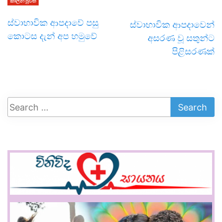
කාලීන පුවත්
ස්වාභාවික ආපදාවේ පසු
ස්වාභාවික ආපදාවෙන්
කොටස දැන් අප හමුවේ
අසරණ වූ සතුන්ට
පිළිසරණක්