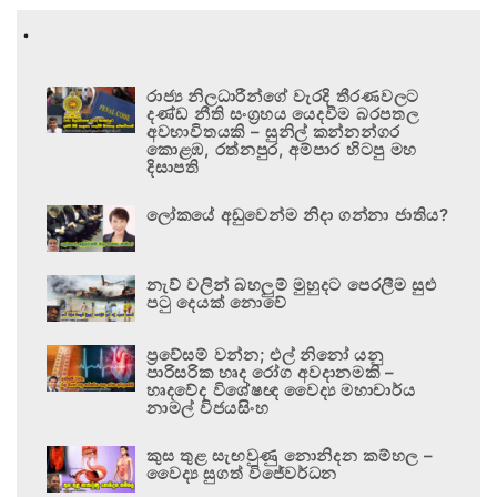
.
රාජ්‍ය නිලධාරීන්ගේ වැරදි තීරණවලට
දණ්ඩ නීති සංග්‍රහය යෙදවීම බරපතල
අවභාවිතයකි – සුනිල් කන්නන්ගර
කොළඹ, රත්නපුර, අම්පාර හිටපු මහ
දිසාපති
ලෝකයේ අඩුවෙන්ම නිදා ගන්නා ජාතිය?
නැව් වලින් බහලුම් මුහුදට පෙරලීම සුළු
පටු දෙයක් නොවේ
ප්‍රවේසම් වන්න; එල් නිනෝ යනු
පාරිසරික හෘද රෝග අවදානමකි –
හෘදවේද විශේෂඥ වෛද්‍ය මහාචාර්ය
නාමල් විජයසිංහ
කුස තුළ සැඟවුණු නොනිදන කම්හල –
වෛද්‍ය සුගත් විජේවර්ධන