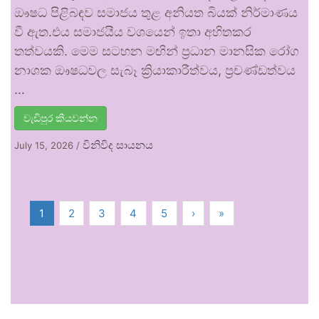
ඖෂධ පිළිබඳව සමාජය තුළ අනියත බියක් නිර්මාණය
වී ඇත.එය සමාජයීය වශයෙන් ඉතා අහිතකර
තත්වයකි. මෙම සටහන මඟින් ප්‍රධාන මානසික රෝග
නාශක ඖෂධවල සැබෑ ක්‍රියාකාරීත්වය, ප්‍රචණ්ඩත්වය
…
වැඩිපුර කියවන්න
විනිවිද සායනය
July 15, 2026
/
1
2
3
4
5
›
»