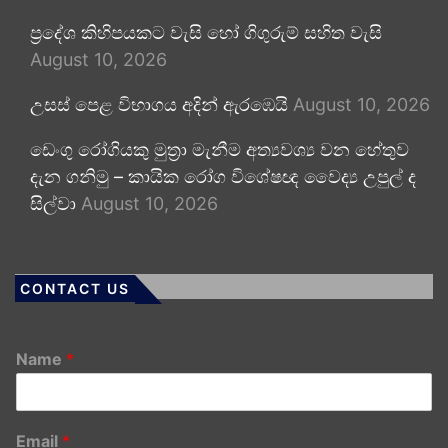
ප්‍රදේශ කිහිපයකට වැසි හෝ ගිගුරුම් සහිත වැසි
August 10, 2026
උසස් පෙළ විභාගය අදින් ඇරඹෙයි
August 10, 2026
ඩෙංගු රෝගියකු ⁣මුත්‍රා මැනීම අත්‍යවශ්‍ය වන හේතුව
දැන ගනිමු – කායික රෝග විශේෂඥ වෛද්‍ය උපුල් ද
සිල්වා
August 10, 2026
CONTACT US
Name
*
Email
*