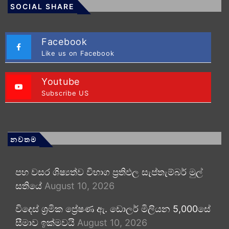
SOCIAL SHARE
Facebook
Like us on Facebook
Youtube
Subscribe US
නවතම
පහ වසර ශිෂ්‍යත්ව විභාග ප්‍රතිඵල සැප්තැම්බර් මුල්
සතියේ
August 10, 2026
විදෙස් ශ්‍රමික ප්‍රේෂණ ඇ. ඩොලර් මිලියන 5,000සේ
සීමාව ඉක්මවයි
August 10, 2026