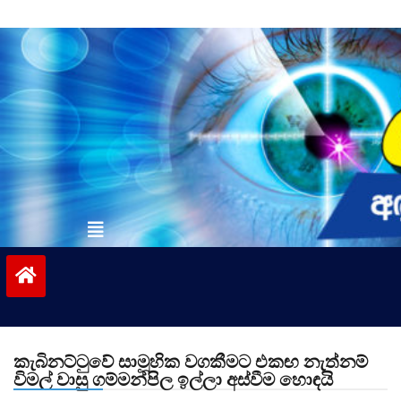
Skip
to
content
vinivida.lk
කැබිනට්ටුවේ සාමූහික වගකීමට එකඟ නැත්නම්
විමල් වාසු ගම්මන්පිල ඉල්ලා අස්වීම හොඳයි