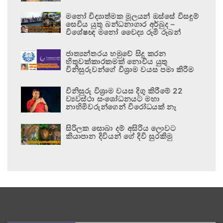
මනෝ විද්‍යාත්මක මූලයන් ඔස්සේ විසඳුම්
සෙවිය යුතු බන්ධනාගාර අර්බුද –
විශේෂඥ මනෝ වෛද්‍ය රූමි රූබන්
ජාත්‍යන්තරය හමුවේ සිදු කරන
හිතුවක්කාරකමක් නොවිය යුතු
විනිසුරුවන්ගේ විශ්‍රාම වයස පමා කිරීම
විනිසුරු විශ්‍රාම වයස දිගු කිරීමේ 22
ව්‍යවස්ථා සංශෝධනයට මහා
නාහිමිවරුන්ගෙන් විරෝධයක් නෑ
සිරිලක සොබා දම් අසිරිය ලොවට
කියාපාන දිවියන් ගේ දිවි සුරකිමු