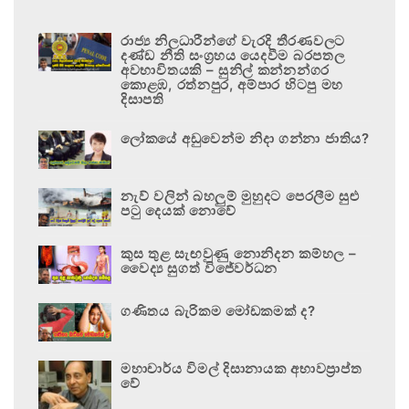
රාජ්‍ය නිලධාරීන්ගේ වැරදි තීරණවලට
දණ්ඩ නීති සංග්‍රහය යෙදවීම බරපතල
අවභාවිතයකි – සුනිල් කන්නන්ගර
කොළඹ, රත්නපුර, අම්පාර හිටපු මහ
දිසාපති
ලෝකයේ අඩුවෙන්ම නිදා ගන්නා ජාතිය?
නැව් වලින් බහලුම් මුහුදට පෙරලීම සුළු
පටු දෙයක් නොවේ
කුස තුළ සැඟවුණු නොනිදන කම්හල –
වෛද්‍ය සුගත් විජේවර්ධන
ගණිතය බැරිකම මෝඩකමක් ද?
මහාචාර්ය විමල් දිසානායක අභාවප්‍රාප්ත
වේ