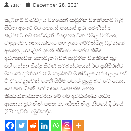
December 28, 2021
Editor
කැබිනට් මණ්ඩලය වශයෙන් සාමුහික වගකීමකට බැඳී
සිටින අතරේ ඊට වෙනස් මතයක් දැරු පමණින් ම
කැබිනට් අමාත්‍යවරුන් තිදෙනකු වන විමල් වීරවංශ,
වාසුදේව නානායක්කාර සහ උදය ගම්මන්පිල ඔවුන්ගේ
අමාත්‍ය ධුරවලින් ඉවත් කිරීමට තමන්ට කිසිදු
අවශ්‍යතාවක් නොමැති බවත් සාමූහික වගකීමක් තුළ
එහි ගන්නා තීන්දු තිරණ සම්බන්ධයෙන් ඊට ප්‍රතිවිරුද්ධ
මතයක් දරන්නේ නම් කැබිනට් මණ්ඩලයෙන් ඉල්ලා අස්
වී ඒ වෙනුවෙන් පෙනී සිටීම වඩාත් සුදුසු බව තම අදහස
බව ජනාධිපති ගෝඨාභය රාජපක්ෂ මහතා
කියයි.ජනාධිපතිවරයා මේ බව අවධාරණය මාධ්‍ය
ආයතන ප්‍රධානින් සමඟ ජනාධිපති නිල නිවසේ දී ඊයේ
(27) පැවති හමුවකදීය.