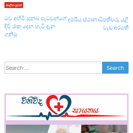
කාලීන පුවත්
මව අහිමි සුනඛ පැටවුන්ගේ
දුම්රිය ස්ථානාධිපතිවරු යළි
දිවි රැක දෙන හැටි දැන
වැඩ අරඹති
ගනිමු