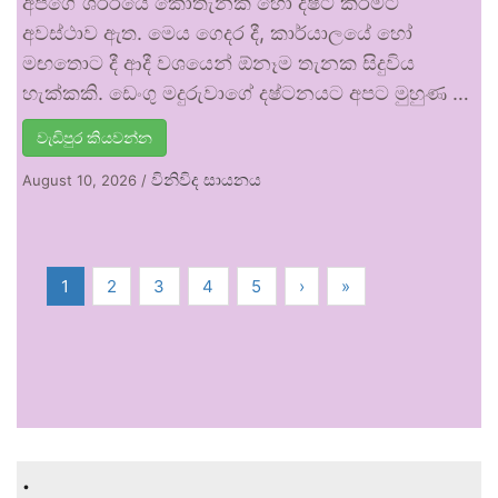
අපගේ ශරීරයේ කොතැනක හෝ දෂ්ට කිරීමට
අවස්ථාව ඇත. මෙය ගෙදර දී, කාර්යාලයේ හෝ
මඟතොට දී ආදී වශයෙන් ඕනෑම තැනක සිදුවිය
හැක්කකි. ඩෙංගු මදුරුවාගේ දෂ්ටනයට අපට මුහුණ …
වැඩිපුර කියවන්න
විනිවිද සායනය
August 10, 2026
/
1
2
3
4
5
›
»
.