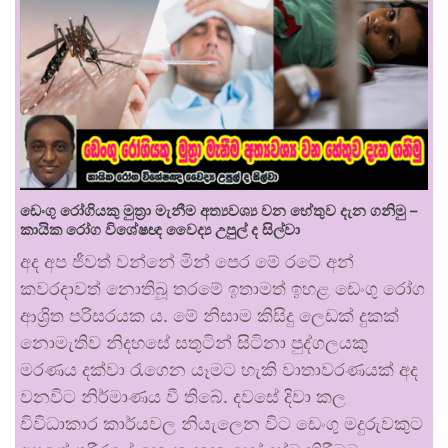
ඩෙංගු රෝගියකු ⁣මුත්‍රා මැනීම අත්‍යවශ්‍ය වන හේතුව දැන ගනිමු –
කායික රෝග විශේෂඥ වෛද්‍ය උපුල් ද සිල්වා
අද අප ජීවත් වන්නේ මින් පෙර මේ රටේ අන්
කවරදාවත් නොතිබූ තරමේ ඉතාමත් ඉහළ ඩෙංගු රෝග
ආශ්‍රිත පරිසරයක ය. මේ නිසාම කිසිදු ලෙඩක් දුකක්
නොමැතිව නිදහසේ සතුටින් සිටිනා පුද්ගලයකු
මරණය දක්වා රැගෙන යෑමට හැකි වාතාවරණයක් අද
වනවිට නිර්මාණය වී තිබේ. දවසේ දිවා කල
විවිධාකාර කාර්යවල නියැලෙන විට ඩෙංගු මදුරුවකුට