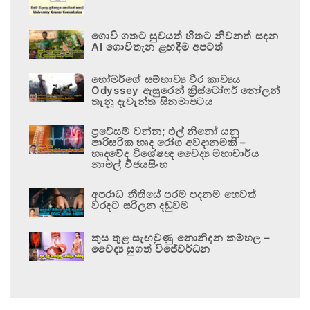
ගොවි ගතට සුවයත් හිතට නිවනත් සදන
AI ගොවිතැන ළඟදීම අපටත්
හෝමර්ගේ සම්භාව්‍ය වීර කාව්‍යය
Odyssey ඇසුරෙන් ක්‍රිස්ටෝෆර් නෝලන්
තැනූ දැවැන්ත සිනමාපටය
ප්‍රවේසම් වන්න; එල් නිනෝ යනු
පාරිසරික හෘද රෝග අවදානමකි –
හෘදවේද විශේෂඥ වෛද්‍ය මහාචාර්ය
නාමල් විජයසිංහ
අපරාධ නීතියේ පරම පදනම හෙවත්
වරදට සරිලන දඬුවම
කුස තුළ සැඟවුණු නොනිදන කම්හල –
වෛද්‍ය සුගත් විජේවර්ධන