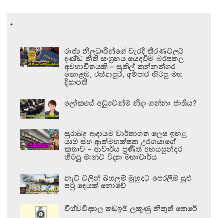
.
රාජ්‍ය නිලධාරීන්ගේ වැරදි තීරණවලට
දණ්ඩ නීති සංග්‍රහය යෙදවීම බරපතල
අවභාවිතයකි – සුනිල් කන්නන්ගර
කොළඹ, රත්නපුර, අම්පාර හිටපු මහ
දිසාපති
ලෝකයේ අඩුවෙන්ම නිදා ගන්නා ජාතිය?
සුරාබදු ආදායම වාර්තාගත ලෙස ඉහළ
යාම සහ ආත්මභක්ෂක උරගයාගේ
කතාව – ආචාර්ය ප්‍රණීත් අභයසුන්දර
හිටපු මානව විද්‍යා මහාචාර්ය
නැව් වලින් බහලුම් මුහුදට පෙරලීම සුළු
පටු දෙයක් නොවේ
විශ්වවිද්‍යාල කඩඉම් ලකුණු නිකුත් කෙරේ