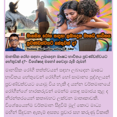
මානසික රෝග සඳහා ලබාදෙන ඖෂධ භාවිතය ප්‍රචණ්ඩත්වයට
හේතුවක් ද?- විශේෂඥ මනෝ වෛද්‍ය රූමි රූබන්
මානසික රෝගී තත්ත්වයන් සඳහා ලබාදෙන ඖෂධ
භාවිතය හේතුවෙන් රෝගීන් හෝ සාමාන්‍ය පුද්ගලයන්
ප්‍රචණ්ඩත්වයට යොමු විය හැකි ද යන්න වර්තමානයේ
රෝගීන්ගේ භාරකරුවන් මෙන්ම පොදු සමාජය තුළ ද
නිරන්තරයෙන් කතාබහට ලක්වන මාතෘකාවකි.
විශේෂයෙන්ම වර්තමාන සිදුවීම් මුල් කොට මාධ්‍ය
මඟින් සිදුවන ඇතැම් අසත්‍ය ප්‍රචාර සහ කරුණු විකෘති