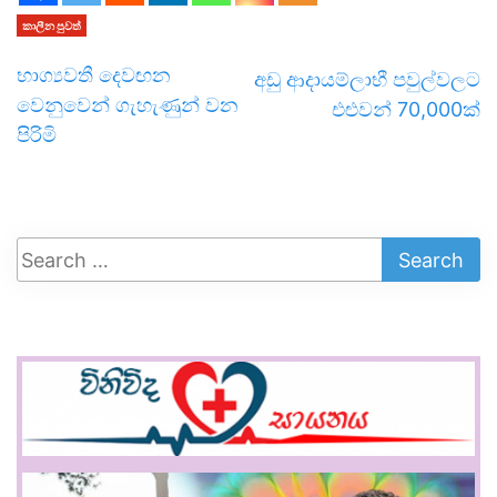
කාලීන පුවත්
භාග්‍යවතී දෙවඟන
අඩු ආදායම්ලාභී පවුල්වලට
වෙනුවෙන් ගැහැණුන් වන
එළුවන් 70,000ක්
පිරිමි