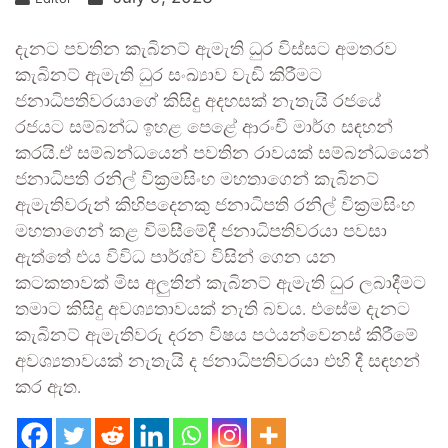
දැනට පවතින කැබිනට් ඇමැති ධුර විස්සට අමතරව
කැබිනට් ඇමැති ධුර සංඛ්‍යාව වැඩි කිරීමට
ජනාධිපතිවරයාගේ කිසිදු අදහසක් නැතැයි රජයේ
රජයට සම්බන්ධ ඉහළ පෙළේ ආරංචි මාර්ග සඳහන්
කරයි.ඒ සම්බන්ධයෙන් පවතින රාවයක් සම්බන්ධයෙන්
ජනාධිපති රනිල් වික්‍රමසිංහ මහතාගෙන් කැබිනට්
ඇමැතිවරුන් කිහිපදෙනකු ජනාධිපති රනිල් වික්‍රමසිංහ
මහතාගෙන් කළ විමසීමේදී ජනාධිපතිවරයා පවසා
ඇත්තේ එය විවිධ පාර්ශ්ව විසින් ගෙන යන
කටකතාවක් මිස අලුතින් කැබිනට් ඇමැති ධුර ලබාදීමට
තමාට කිසිදු අවශ්‍යතාවයක් නැති බවය. එසේම දැනට
කැබිනට් ඇමැතිවරු දරන විෂය පථයන්වෙනස් කිරීමේ
අවශ්‍යතාවයක් නැතැයි ද ජනාධිපතිවරයා එහි දී සඳහන්
කර ඇත.