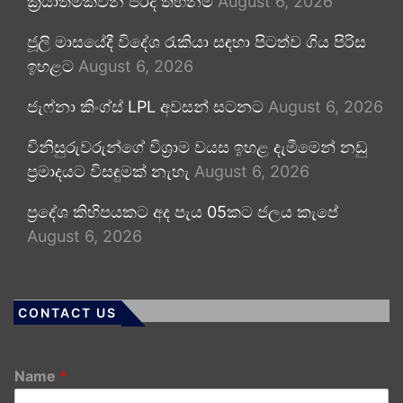
ක්‍රියාත්මකවන පරිදි තහනම්
August 6, 2026
ජූලි මාසයේදී විදේශ රැකියා සඳහා පිටත්ව ගිය පිරිස
ඉහළට
August 6, 2026
ජැෆ්නා කිංග්ස් LPL අවසන් සටනට
August 6, 2026
විනිසුරුවරුන්ගේ විශ්‍රාම වයස ඉහළ දැමීමෙන් නඩු
ප්‍රමාදයට විසඳුමක් නැහැ
August 6, 2026
ප්‍රදේශ කිහිපයකට අද පැය 05කට ජලය කැපේ
August 6, 2026
CONTACT US
Name
*