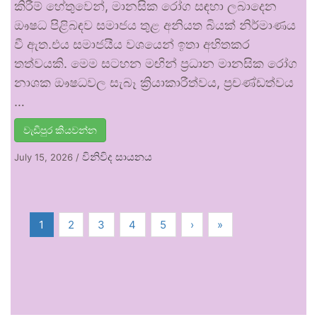
කිරීම් හේතුවෙන්, මානසික රෝග සඳහා ලබාදෙන
ඖෂධ පිළිබඳව සමාජය තුළ අනියත බියක් නිර්මාණය
වී ඇත.එය සමාජයීය වශයෙන් ඉතා අහිතකර
තත්වයකි. මෙම සටහන මඟින් ප්‍රධාන මානසික රෝග
නාශක ඖෂධවල සැබෑ ක්‍රියාකාරීත්වය, ප්‍රචණ්ඩත්වය
…
වැඩිපුර කියවන්න
විනිවිද සායනය
July 15, 2026
/
1
2
3
4
5
›
»