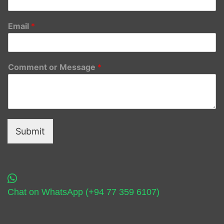
Email
*
Comment or Message
*
Submit
Chat on WhatsApp (+94 77 359 6107)