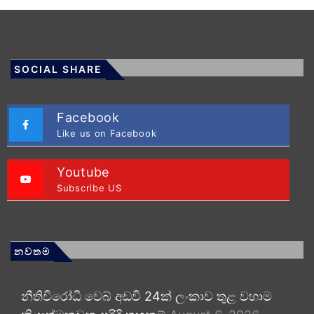
SOCIAL SHARE
Facebook
Like us on Facebook
Youtube
Subscribe US
නවතම
නීතිවිරෝධී වෙබ් අඩවි 24ක් ලංකාව තුළ වහාම