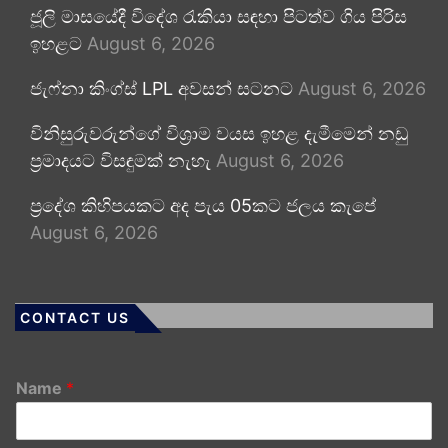
ජූලි මාසයේදී විදේශ රැකියා සඳහා පිටත්ව ගිය පිරිස
ඉහළට
August 6, 2026
ජැෆ්නා කිංග්ස් LPL අවසන් සටනට
August 6, 2026
විනිසුරුවරුන්ගේ විශ්‍රාම වයස ඉහළ දැමීමෙන් නඩු
ප්‍රමාදයට විසඳුමක් නැහැ
August 6, 2026
ප්‍රදේශ කිහිපයකට අද පැය 05කට ජලය කැපේ
August 6, 2026
CONTACT US
Name
*