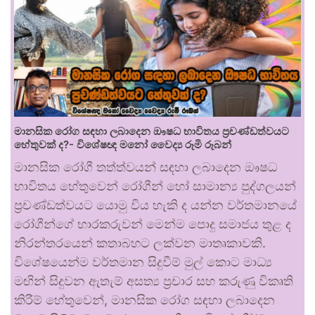
මානසික රෝග සඳහා ලබාදෙන ඖෂධ භාවිතය ප්‍රචණ්ඩත්වයට
හේතුවක් ද?- විශේෂඥ මනෝ වෛද්‍ය රූමි රූබන්
මානසික රෝගී තත්ත්වයන් සඳහා ලබාදෙන ඖෂධ
භාවිතය හේතුවෙන් රෝගීන් හෝ සාමාන්‍ය පුද්ගලයන්
ප්‍රචණ්ඩත්වයට යොමු විය හැකි ද යන්න වර්තමානයේ
රෝගීන්ගේ භාරකරුවන් මෙන්ම පොදු සමාජය තුළ ද
නිරන්තරයෙන් කතාබහට ලක්වන මාතෘකාවකි.
විශේෂයෙන්ම වර්තමාන සිදුවීම් මුල් කොට මාධ්‍ය
මඟින් සිදුවන ඇතැම් අසත්‍ය ප්‍රචාර සහ කරුණු විකෘති
කිරීම් හේතුවෙන්, මානසික රෝග සඳහා ලබාදෙන