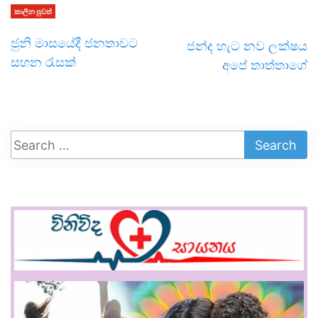
කාලීන පුවත්
ජුනි මාසයේදී ජනතාවට
ජන්ද හැට නව ලක්ෂය
සහන රැසක්
අපේ තාත්තාගේ