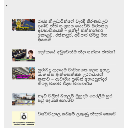
.
රාජ්‍ය නිලධාරීන්ගේ වැරදි තීරණවලට
දණ්ඩ නීති සංග්‍රහය යෙදවීම බරපතල
අවභාවිතයකි – සුනිල් කන්නන්ගර
කොළඹ, රත්නපුර, අම්පාර හිටපු මහ
දිසාපති
ලෝකයේ අඩුවෙන්ම නිදා ගන්නා ජාතිය?
සුරාබදු ආදායම වාර්තාගත ලෙස ඉහළ
යාම සහ ආත්මභක්ෂක උරගයාගේ
කතාව – ආචාර්ය ප්‍රණීත් අභයසුන්දර
හිටපු මානව විද්‍යා මහාචාර්ය
නැව් වලින් බහලුම් මුහුදට පෙරලීම සුළු
පටු දෙයක් නොවේ
විශ්වවිද්‍යාල කඩඉම් ලකුණු නිකුත් කෙරේ