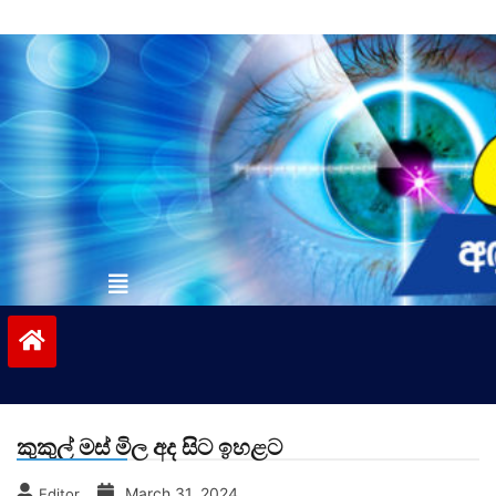
Skip
to
content
vinivida.lk
කුකුල් මස් මිල අද සිට ඉහළට
March 31, 2024
Editor