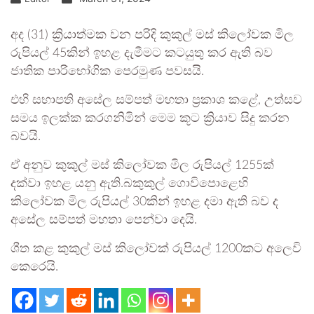
අද (31) ක්‍රියාත්මක වන පරිදි කුකුල් මස් කිලෝවක මිල
රුපියල් 45කින් ඉහළ දැමීමට කටයුතු කර ඇති බව
ජාතික පාරිභෝගික පෙරමුණ පවසයි.
එහි සභාපති අසේල සම්පත් මහතා ප්‍රකාශ කළේ, උත්සව
සමය ඉලක්ක කරගනිමින් මෙම කූට ක්‍රියාව සිදු කරන
බවයි.
ඒ අනුව කුකුල් මස් කිලෝවක මිල රුපියල් 1255ක්
දක්වා ඉහළ යනු ඇති.බකුකුල් ගොවිපොළෙහි
කිලෝවක මිල රුපියල් 30කින් ඉහළ දමා ඇති බව ද
අසේල සම්පත් මහතා පෙන්වා දෙයි.
ශීත කළ කුකුල් මස් කිලෝවක් රුපියල් 1200කට අලෙවි
කෙරෙයි.