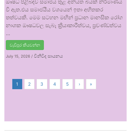
ඖෂධ පිළිබඳව සමාජය තුළ අනියත බියක් නිර්මාණය
වී ඇත.එය සමාජයීය වශයෙන් ඉතා අහිතකර
තත්වයකි. මෙම සටහන මඟින් ප්‍රධාන මානසික රෝග
නාශක ඖෂධවල සැබෑ ක්‍රියාකාරීත්වය, ප්‍රචණ්ඩත්වය
…
වැඩිපුර කියවන්න
විනිවිද සායනය
July 15, 2026
/
1
2
3
4
5
›
»