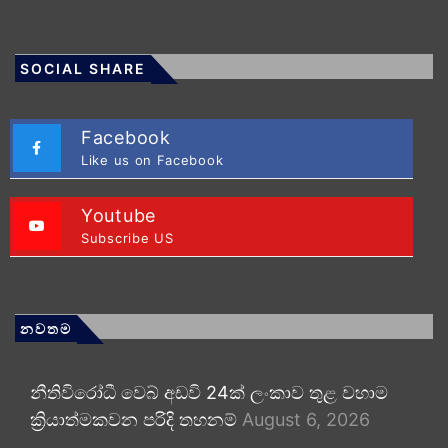
SOCIAL SHARE
Facebook
Like us on Facebook
Youtube
Subscribe US
නවතම
නීතිවිරෝධී වෙබ් අඩවි 24ක් ලංකාව තුළ වහාම
ක්‍රියාත්මකවන පරිදි තහනම්
August 6, 2026