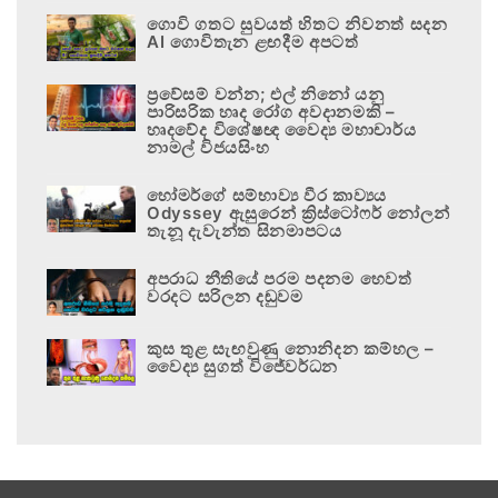
ගොවි ගතට සුවයත් හිතට නිවනත් සදන
AI ගොවිතැන ළඟදීම අපටත්
ප්‍රවේසම් වන්න; එල් නිනෝ යනු
පාරිසරික හෘද රෝග අවදානමකි –
හෘදවේද විශේෂඥ වෛද්‍ය මහාචාර්ය
නාමල් විජයසිංහ
හෝමර්ගේ සම්භාව්‍ය වීර කාව්‍යය
Odyssey ඇසුරෙන් ක්‍රිස්ටෝෆර් නෝලන්
තැනූ දැවැන්ත සිනමාපටය
අපරාධ නීතියේ පරම පදනම හෙවත්
වරදට සරිලන දඬුවම
කුස තුළ සැඟවුණු නොනිදන කම්හල –
වෛද්‍ය සුගත් විජේවර්ධන