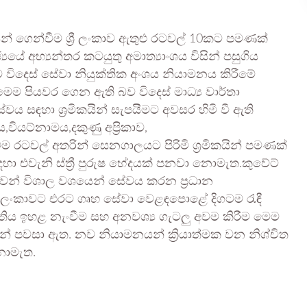
න් ගෙන්වීම ශ්‍රී ලංකාව ඇතුළු රටවල් 10කට පමණක්
යේ අභ්‍යන්තර කටයුතු අමාත්‍යාංශය විසින් පසුගිය
ිදෙස් සේවා නියුක්තික අංශය නියාමනය කිරීමේ
ෙම පියවර ගෙන ඇති බව විදෙස් මාධ්‍ය වාර්තා
 සඳහා ශ්‍රමිකයින් සැපයීමට අවසර හිමි වී ඇති
වියට්නාමය,දකුණු අප්‍රිකාව,
ම රටවල් අතරින් සෙනගාලයට පිරිමි ශ්‍රමිකයින් පමණක්
හා එවැනි ස්ත්‍රී පුරුෂ භේදයක් පනවා නොමැත.කුවේට්
ිකාවන් විශාල වශයෙන් සේවය කරන ප්‍රධාන
ී ලංකාවට එරට ගෘහ සේවා වෙළඳපොළේ දිගටම රැඳී
‍රමිතිය ඉහළ නැංවීම සහ අනවශ්‍ය ගැටලු අවම කිරීම මෙම
ීන් පවසා ඇත. නව නියාමනයන් ක්‍රියාත්මක වන නිශ්චිත
නොමැත.