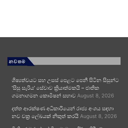
නවතම
ශිෂ්‍යත්වයට සහ උසස් පෙළට පෙනී සිටින සිසුන්ට
‘සිසු සැරිය’ සේවාව ක්‍රියාත්මකයි – ජාතික
ගමනාගමන කොමිෂන් සභාව
August 8, 2026
දත්ත ආරක්ෂණ අධිකාරියෙන් රාජ්‍ය අංශය සඳහා
නව චක්‍ර ලේඛයක් නිකුත් කරයි
August 8, 2026