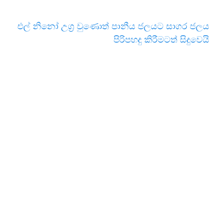
එල් නිනෝ උග්‍ර වුණොත් පානීය ජලයට සාගර ජලය
පිරිපහදු කිරීමටත් සිදුවෙයි