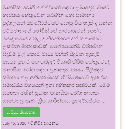
මානසික රෝගී තත්ත්වයන් සඳහා ලබාදෙන ඖෂධ
භාවිතය හේතුවෙන් රෝගීන් හෝ සාමාන්‍ය
පුද්ගලයන් ප්‍රචණ්ඩත්වයට යොමු විය හැකි ද යන්න
වර්තමානයේ රෝගීන්ගේ භාරකරුවන් මෙන්ම
පොදු සමාජය තුළ ද නිරන්තරයෙන් කතාබහට
ලක්වන මාතෘකාවකි. විශේෂයෙන්ම වර්තමාන
සිදුවීම් මුල් කොට මාධ්‍ය මඟින් සිදුවන ඇතැම්
අසත්‍ය ප්‍රචාර සහ කරුණු විකෘති කිරීම් හේතුවෙන්,
මානසික රෝග සඳහා ලබාදෙන ඖෂධ පිළිබඳව
සමාජය තුළ අනියත බියක් නිර්මාණය වී ඇත.එය
සමාජයීය වශයෙන් ඉතා අහිතකර තත්වයකි. මෙම
සටහන මඟින් ප්‍රධාන මානසික රෝග නාශක
ඖෂධවල සැබෑ ක්‍රියාකාරීත්වය, ප්‍රචණ්ඩත්වය …
වැඩිපුර කියවන්න
විනිවිද සායනය
July 15, 2026
/