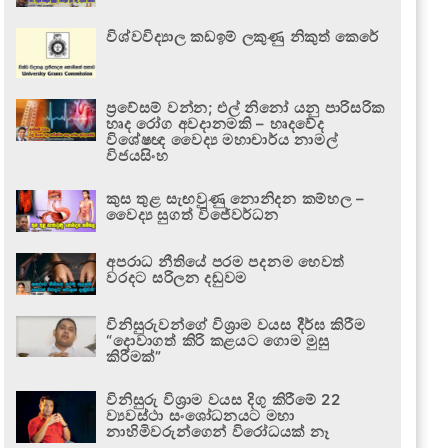
විශ්වවිද්‍යාල කඩඉම් ලකුණු නිකුත් කෙරේ
ප්‍රවේසම් වන්න; එල් නිනෝ යනු පාරිසරික
හෘද රෝග අවදානමකි – හෘදවේද
විශේෂඥ වෛද්‍ය මහාචාර්ය නාමල්
විජයසිංහ
කුස තුළ සැඟවුණු නොනිදන කම්හල –
වෛද්‍ය සුගත් විජේවර්ධන
අපරාධ නීතියේ පරම පදනම හෙවත්
වරදට සරිලන දඬුවම
විනිසුරුවන්ගේ විශ්‍රාම වයස දීර්ඝ කිරීම
“දොවාගත් කිරි කළයට ගොම මුසු
කිරීමක්”
විනිසුරු විශ්‍රාම වයස දිගු කිරීමේ 22
ව්‍යවස්ථා සංශෝධනයට මහා
නාහිමිවරුන්ගෙන් විරෝධයක් නෑ