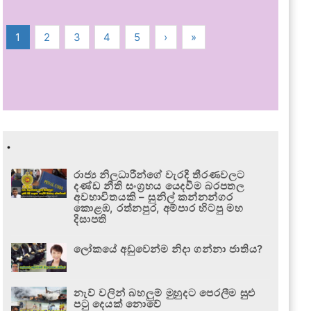
1
2
3
4
5
›
»
.
රාජ්‍ය නිලධාරීන්ගේ වැරදි තීරණවලට
දණ්ඩ නීති සංග්‍රහය යෙදවීම බරපතල
අවභාවිතයකි – සුනිල් කන්නන්ගර
කොළඹ, රත්නපුර, අම්පාර හිටපු මහ
දිසාපති
ලෝකයේ අඩුවෙන්ම නිදා ගන්නා ජාතිය?
නැව් වලින් බහලුම් මුහුදට පෙරලීම සුළු
පටු දෙයක් නොවේ