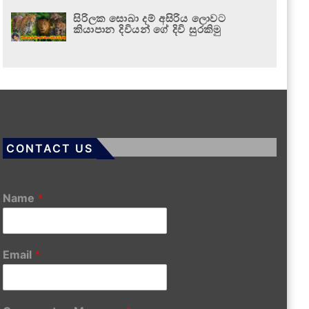
සිරිලක සොබා දම් අසිරිය ලොවට
කියාපාන දිවියන් ගේ දිවි සුරකිමු
CONTACT US
Name
*
Email
*