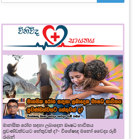
මානසික රෝග සඳහා ලබාදෙන ඖෂධ භාවිතය
ප්‍රචණ්ඩත්වයට හේතුවක් ද?- විශේෂඥ මනෝ වෛද්‍ය රූමි
රූබන්