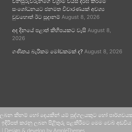
විනිසුරුවරුන්ගේ විශ්‍රාම වයස දීර්ඝ කිරීමේ
සංශෝධනයට ජනමත විචාරණයක් අවශ්‍ය
වුවහොත් ඊට සූදානම්
August 8, 2026
අද දිනයේ පළාත් කිහිපයකට වැසි
August 8,
2026
ගණිතය බැරිකම මෝඩකමක් ද?
August 8, 2026
 ලබන කිනම් හෝ දෙයකින් යම් පුද්ගලයකුට හෝ පාර්ශවයකට
දිරිපත් කරනු ලබන පිළිතුරු පළකිරීමට මෙම වෙබ් අඩවිය ආච
 |
Design & develop by AmpleThemes