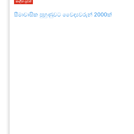
කාලීන පුවත්
සීමාවාසික පුහුණුවට වෛද්‍යවරුන් 2000ක්