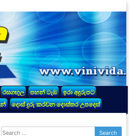
රසගඟුල
පහන් ටැඹ
ඉරා අදුරුපට
න්
දොස් දුරු කරවන දොස්තර උපදෙස්