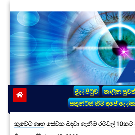
Skip
to
content
vinivida.lk
මුල් පිටුව
කාලීන පුවත
සතුන්ටත් හිමි අපේ ලෝ
කුවේට් ගෘහ සේවක බඳවා ගැනීම රටවල් 10කට පමණ