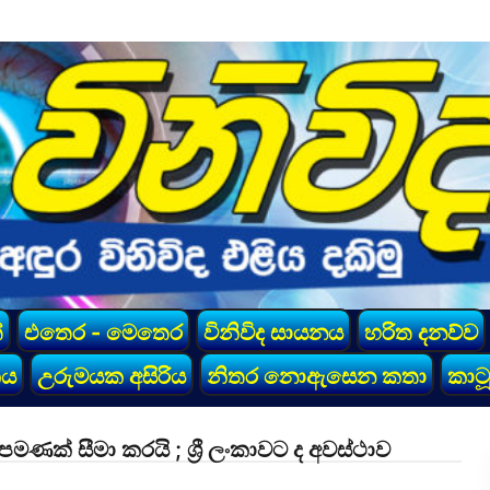
්
එතෙර - මෙතෙර
විනිවිද සායනය
හරිත දනව්ව
කය
උරුමයක අසිරිය
නිතර නොඇසෙන කතා
කාටූ
ක් සීමා කරයි ; ශ්‍රී ලංකාවට ද අවස්ථාව