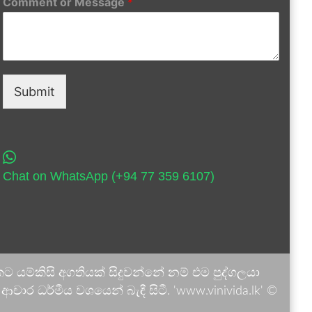
Comment or Message
*
Submit
Chat on WhatsApp (+94 77 359 6107)
 යම්කිසි අගතියක් සිදුවන්නේ නම් එම පුද්ගලයා
ාර ධර්මීය වශයෙන් බැඳී සිටී. 'www.vinivida.lk' ©