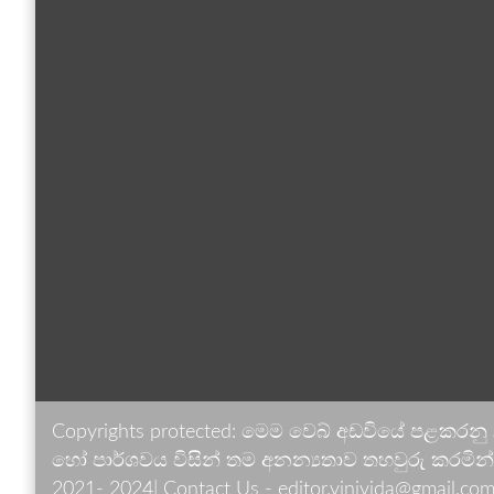
Copyrights protected: මෙම වෙබ් අඩවියේ පළකරනු
හෝ පාර්ශවය විසින් තම අනන්‍යතාව තහවුරු කරමින් ඉ
2021- 2024| Contact Us - editor.vinivida@gmail.com