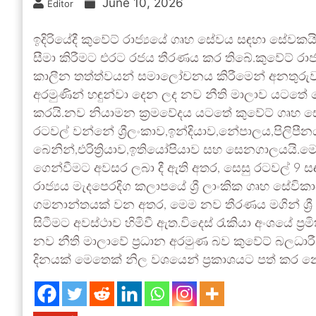
June 10, 2026
Editor
ඉදිරියේදී කුවේට් රාජ්‍යයේ ගෘහ සේවය සඳහා සේවකයි
සීමා කිරීමට එරට රජය තීරණය කර තිබේ.කුවේට් රාජ්‍ය
කාලීන තත්ත්වයන් සමාලෝචනය කිරීමෙන් අනතුරුව ව
අරමුණින් හඳුන්වා දෙන ලද නව නීති මාලාව යටතේ ම
කරයි.නව නියාමන ක්‍රමවේදය යටතේ කුවේට් ගෘහ සේවය
රටවල් වන්නේ ශ්‍රීලංකාව,ඉන්දියාව,නේපාලය,පිලිපීනය,
බෙනින්,එරිත්‍රියාව,ඉතියෝපියාව සහ සෙනගාලයයි.මෙ
ගෙන්වීමට අවසර ලබා දී ඇති අතර, සෙසු රටවල් 9 සඳ
රාජ්‍යය මැදපෙරදිග කලාපයේ ශ්‍රී ලාංකික ගෘහ සේව
ගමනාන්තයක් වන අතර, මෙම නව තීරණය මගින් ශ්‍ර
සිටීමට අවස්ථාව හිමිවී ඇත.විදෙස් රැකියා අංශයේ ප්
නව නීති මාලාවේ ප්‍රධාන අරමුණ බව කුවේට් බලධාර
දිනයක් මෙතෙක් නිල වශයෙන් ප්‍රකාශයට පත් කර 