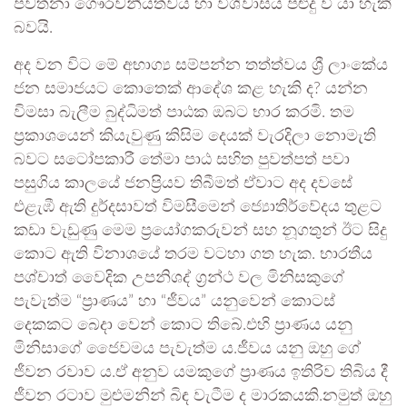
පවත්නා ගෞරවනීයත්වය හා විශ්වාසය පළුදු වී යා හැකි
බවයි.
අද වන විට මේ අභාග්‍ය සම්පන්න තත්ත්වය ශ්‍රී ලාංකේය
ජන සමාජයට කොතෙක් ආදේශ කළ හැකි ද? යන්න
විමසා බැලීම බුද්ධිමත් පාඨක ඔබට භාර කරමි. තම
ප්‍රකාශයෙන් කියැවුණු කිසිම දෙයක් වැරදිලා නොමැති
බවට සටෝපකාරී තේමා පාඨ සහිත පුවත්පත් පවා
පසුගිය කාලයේ ජනප්‍රියව තිබීමත් ඒවාට අද දවසේ
එළැඹී ඇති දුර්දසාවත් විමසීමෙන් ජ්‍යොතිර්වේදය තුළට
කඩා වැඩුණු මෙම ප්‍රයෝගකරුවන් සහ නූගතුන් ඊට සිදු
කොට ඇති විනාශයේ තරම වටහා ගත හැක. භාරතීය
පශ්චාත් වෛදික උපනිශද් ග්‍රන්ථ වල මිනිසකුගේ
පැවැත්ම “ප්‍රාණය” හා “ජීවය” යනුවෙන් කොටස්
දෙකකට බෙදා වෙන් කොට තිබේ.එහි ප්‍රාණය යනු
මිනිසාගේ ජෛවමය පැවැත්ම ය.ජීවය යනු ඔහු ගේ
ජීවන රවාව ය.ඒ අනුව යමකුගේ ප්‍රාණය ඉතිරිව තිබිය දී
ජීවන රටාව මුළුමනින් බිඳ වැටීම ද මාරකයකි.නමුත් ඔහු