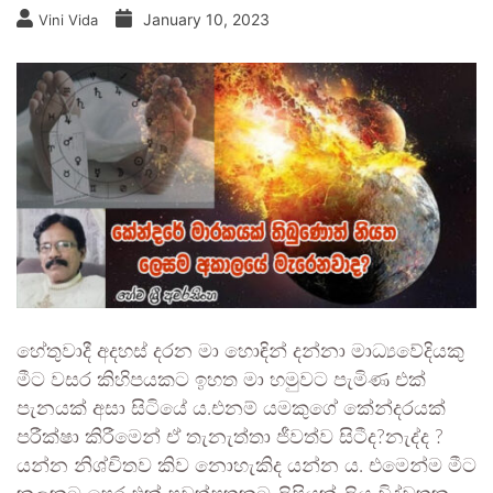
January 10, 2023
Vini Vida
හේතුවාදී අදහස් දරන මා හොඳින් දන්නා මාධ්‍යවේදියකු
මීට වසර කිහිපයකට ඉහත මා හමුවට පැමිණ එක්
පැනයක් අසා සිටියේ ය.එනම් යමකුගේ කේන්දරයක්
පරීක්ෂා කිරීමෙන් ඒ තැනැත්තා ජීවත්ව සිටීද?නැද්ද ?
යන්න නිශ්චිතව කිව නොහැකිද යන්න ය. එමෙන්ම මීට