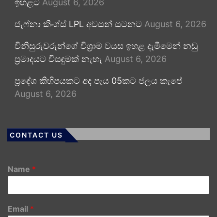
ඉහළට
August 6, 2026
ජැෆ්නා කිංග්ස් LPL අවසන් සටනට
August 6, 2026
විනිසුරුවරුන්ගේ විශ්‍රාම වයස ඉහළ දැමීමෙන් නඩු
ප්‍රමාදයට විසඳුමක් නැහැ
August 6, 2026
ප්‍රදේශ කිහිපයකට අද පැය 05කට ජලය කැපේ
August 6, 2026
CONTACT US
Name
*
Email
*