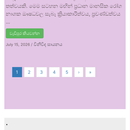
තත්වයකි. මෙම සටහන මඟින් ප්‍රධාන මානසික රෝග
නාශක ඖෂධවල සැබෑ ක්‍රියාකාරීත්වය, ප්‍රචණ්ඩත්වය
…
වැඩිපුර කියවන්න
විනිවිද සායනය
July 15, 2026
/
1
2
3
4
5
›
»
.