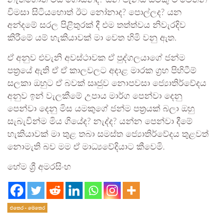
නැතහොත් මිය ගොසින්ද? යන පැනය යමකු ම’වෙතින්
විමසා සිටියහොත් ඊට නෝනාද? පොල්ලද? යන
අන්දමේ සරල පිළිතුරක් දී එම තත්ත්වය නිවැරදිව
කිරීමේ යම් හැකියාවක් මා වෙත හිමි වනු ඇත.
ඒ අනුව එවැනි අවස්ථාවක ඒ පුද්ගලයාගේ ජන්ම
පත්‍රයේ ඇති ඒ ඒ කාලවලට අදාළ මාරක ග්‍රහ පිහිටීම්
සලකා ඔහුට ඒ බවක් සෘජුව නොපවසා ජ්‍යොතිර්වේදය
අනුව ඉන් වැලකීමේ උපාය මාර්ග පෙන්වා දෙනු
පෙන්වා දෙනු මිස යමකුගේ ජන්ම පත්‍රයක් බලා ඔහු
සැබැවින්ම මිය ගියේද? නැද්ද? යන්න පෙන්වා දීමේ
හැකියාවක් මා තුළ තබා සමස්ත ජ්‍යොතිර්වේදය තුළවත්
නොමැති බව මම ඒ මාධ්‍යවේදියාට කීවෙමි.
හේම ශ්‍රී අමරසිංහ
එතෙර - මෙතෙර