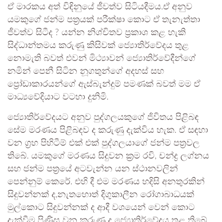
ඒ මාරකය අත් විඳිනුයේ ජීවත්ව සිටියදීමය.ඒ අනුව
යමකුගේ ජන්ම පත්‍රයක් පරීක්ෂා කොට ඒ තැනැත්තා
ජීවත්ව සිටීද ? යන්න නිශ්චිතව ප්‍රකාශ කළ හැකි
සිද්ධාන්තමය කරුණු කිසිවක් ජ්‍යොතිර්වේදය තුළ
නොමැති බවත් එවන් මිථ්‍යාවන් ජ්‍යොතිර්වේදීන්ගේ
නමින් පෙනී සිටින නූගතුන්ගේ අදහස් සහ
ප්‍රෝඩාකාරයන්ගේ ඇස්බැන්දුම් පමණක් බවත් මම ඒ
මාධ්‍යවේදියාට වටහා දුනිමි.
ජ්‍යොතිර්වේදයට අනුව පුද්ගලයකුගේ ජිවිතය පිළිබඳ
සේම මරණය පිළිබඳව ද කරුණු දැක්විය හැක. ඒ සඳහා
වන ග්‍රහ පිහිටීම් එක් එක් පුද්ගලයාගේ ජන්ම පත්‍රවල
තිබේ. යමකුගේ මරණය සිදුවන ක්‍රම රවි, චන්ද්‍ර ලග්නය
සහ ජන්ම පත්‍රයේ අටවැන්න යන ස්ථානවලින්
පෙන්නුම් කෙරේ. එහි දී එම මරණය හදිසි අනතුරකින්
සිදුවන්නක් ද,නැතහොත් දිගුකාලීන රෝගාබාධයක්
මුල්කොට සිදුවන්නක් ද ආදී වශයෙන් වෙන් කොට
දැක්වීම පිණිස වන කරුණු ද ජ්‍යොතිර්වේදය තුළ තිබේ.