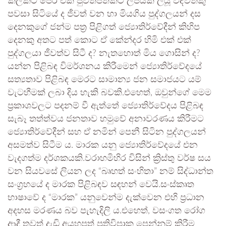
කලකට පෙර එක් පුවත්පතකට ලිපියක් ලියූ විද්වතකු
පවසා සිටියේ ද ජීවත් වන හා මියගිය පුද්ගලයන් දස
දෙනකුගේ ජන්ම පත්‍ර පිළිගත් ජ්‍යොතිර්වේදීන් කිහිප
දෙනකු අතට පත් කොට ඒ කේන්දර හිමි එක් එක්
පුද්ගලයා ජීවත්ව සිටී ද? නැතහොත් මිය ගොසින් ද?
යන්න පිළිබඳ විමර්ශනය කිරීමෙන් ජ්‍යොතිර්වේදයේ
සත්‍යතාව පිළිබඳ මෙරට සාමාන්‍ය ජන සමාජයට යම්
වැටහීමක් ලබා දිය හැකි බවකි.එහෙත්, ඔවුන්ගේ මෙම
ප්‍රකාශවලට පදනම් වී ඇත්තේ ජ්‍යොතිර්වේදය පිළිබඳ
සැබෑ තත්ත්වය ජනතාව හමුවේ අනාවරණය කිරීමට
ජ්‍යොතිර්වේදීන් සහ ඒ නමින් පෙනී සිටින පුද්ගලයන්
අසමත්ව සිටීම ය. මාරක යනු ජ්‍යොතිර්වේදයේ එන
වැදගත්ම දර්ශකයකි.වරාහමිහිර විසින් ක්‍රිස්තු වර්ෂ සය
වන සියවසේ ලියන ලද “බෘහත් සංහිතා” නම් සිද්ධාන්ත
සංග්‍රහයේ ද මාරක පිළිබඳව සඳහන් වෙයි.සංස්කෘත
භාෂාවේ ද “මාරක” යනුවෙන්ම දැක්වෙන එහි ප්‍රධාන
අදහස මරණය බව පැහැදිලි ය.එහෙත්, වසංගත රෝග
ආදී තවත් දැඩි අයහපත් ප්‍රතිවිපාක පෙන්නුම් කිරීම