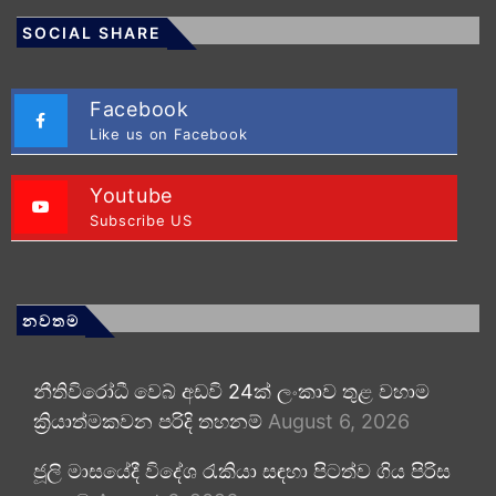
SOCIAL SHARE
Facebook
Like us on Facebook
Youtube
Subscribe US
නවතම
නීතිවිරෝධී වෙබ් අඩවි 24ක් ලංකාව තුළ වහාම
ක්‍රියාත්මකවන පරිදි තහනම්
August 6, 2026
ජූලි මාසයේදී විදේශ රැකියා සඳහා පිටත්ව ගිය පිරිස