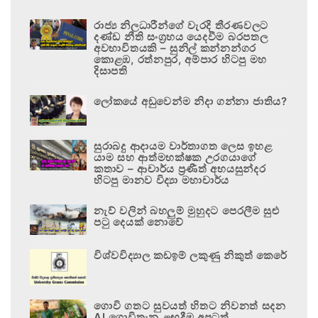
රාජ්‍ය නිලධාරීන්ගේ වැරදි තීරණවලට
දණ්ඩ නීති සංග්‍රහය යෙදවීම බරපතල
අවභාවිතයකි – සුනිල් කන්නන්ගර
කොළඹ, රත්නපුර, අම්පාර හිටපු මහ
දිසාපති
ලෝකයේ අඩුවෙන්ම නිදා ගන්නා ජාතිය?
සුරාබදු ආදායම වාර්තාගත ලෙස ඉහළ
යාම සහ ආත්මභක්ෂක උරගයාගේ
කතාව – ආචාර්ය ප්‍රණීත් අභයසුන්දර
හිටපු මානව විද්‍යා මහාචාර්ය
නැව් වලින් බහලුම් මුහුදට පෙරලීම සුළු
පටු දෙයක් නොවේ
විශ්වවිද්‍යාල කඩඉම් ලකුණු නිකුත් කෙරේ
ගොවි ගතට සුවයත් හිතට නිවනත් සදන
AI ගොවිතැන ළඟදීම අපටත්