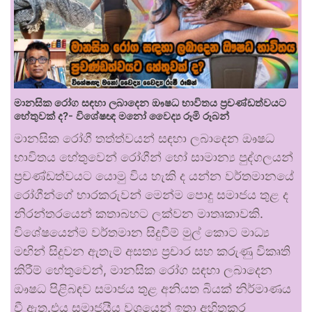
මානසික රෝග සඳහා ලබාදෙන ඖෂධ භාවිතය ප්‍රචණ්ඩත්වයට
හේතුවක් ද?- විශේෂඥ මනෝ වෛද්‍ය රූමි රූබන්
මානසික රෝගී තත්ත්වයන් සඳහා ලබාදෙන ඖෂධ
භාවිතය හේතුවෙන් රෝගීන් හෝ සාමාන්‍ය පුද්ගලයන්
ප්‍රචණ්ඩත්වයට යොමු විය හැකි ද යන්න වර්තමානයේ
රෝගීන්ගේ භාරකරුවන් මෙන්ම පොදු සමාජය තුළ ද
නිරන්තරයෙන් කතාබහට ලක්වන මාතෘකාවකි.
විශේෂයෙන්ම වර්තමාන සිදුවීම් මුල් කොට මාධ්‍ය
මඟින් සිදුවන ඇතැම් අසත්‍ය ප්‍රචාර සහ කරුණු විකෘති
කිරීම් හේතුවෙන්, මානසික රෝග සඳහා ලබාදෙන
ඖෂධ පිළිබඳව සමාජය තුළ අනියත බියක් නිර්මාණය
වී ඇත.එය සමාජයීය වශයෙන් ඉතා අහිතකර