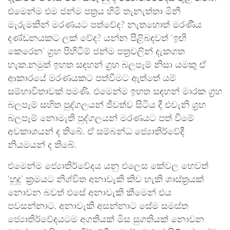
එමෙන්ම එම ජන්ම පත්‍රය හිමි තැනැත්තා මිනී
මැරුමකින් මරණයට පත්වේද? නැතහොත් මරණීය
දණ්ඩනයකට ලක් වේද? යන්න පිළිබඳවත් ‘ඉඟි
කෙරෙන’ ග්‍රහ පිහිටීම් ජන්ම පත්‍රවලින් දැකගත
හැක.නමුත් ඉහත සඳහන් ග්‍රහ බලපෑම් නිසා යමකු ඒ
ආකාරයේ මරණයකට පත්වීමට ඇත්තේ යම්
සම්භාවිතාවක් පමණි. එමෙන්ම ඉහත සඳහන් මාරක ග්‍රහ
බලපෑම් සහිත පුද්ගලයන් ජීවත්ව සිටිය දී එවැනි ග්‍රහ
බලපෑම් නොමැති පුද්ගලයන් මරණයට පත් වීමේ
අවකාශයන් ද තිබේ. ඒ සම්බන්ධ ජ්‍යොතිර්වේදී
නියමයන් ද තිබේ.
එමෙන්ම ජ්‍යොතිර්වේදය යනු එලෙස කේවල හෙවත්
‘හුදු’ ක්‍රමයට නිශ්චිත අනාවැකි කිව හැකි ශාස්ත්‍රයක්
නොවන බවත් එසේ අනාවැකි කීමෙන් එය
පවසන්නාට, අනාවැකි අසන්නාට සේම සමස්ත
ජ්‍යොතිර්වේදයටම අගතියක් මිස සුගතියක් නොවන