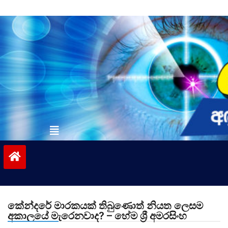
Skip
to
content
vinivida.lk
කේන්දරේ මාරකයක් තිබුණොත් නියත ලෙසම
අකාලයේ මැරෙනවාද? – හේම ශ්‍රී අමරසිංහ