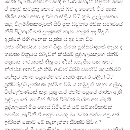
බවත් පැරණි ජ්‍යොතිර්වේදී ආචාර්යවරුන් පිළිගත් සේම
ඒ අනුව කටයුතු කොට ඇති බව ද පෙනේ. මීට දශක
කිහිපයකට පෙර ද එම ශාස්ත්‍රීය විධි ක්‍රම උල්ලංඝනය
කළ විලම්බීතකරුවන් සිටි මුත් ඔවුනට එවක සමාජයේ
නිසි පිළිගැනීමක් ලැබුණේ නැත. නමුත් අද සිදු වී
ඇත්තේ එහි අනෙක් පැත්ත ය.අද වන විට
ජ්‍යොතිර්වේදය මනෝ විද්‍යාත්මක ත්‍රස්තවාදයක් ලෙස ද
භාවිතා වනුයේ එබැවිනි කිසියම් පුද්ගලයකුගේ ජන්ම
පත්‍රයක මාරකයක් තිබූ පමණින් ඔහු මිය යන බවට
නිශ්චිත අනාවැකි කීම ආචාර ධර්ම විරෝධී දෙයකි.ඊට
හේතුව ජනම පත්‍රයේම වෙනයම් ආකාර වලින් ඊට
ප්‍රතිවිරුද්ධ ලක්ෂණ ඉස්මතු වීම ය.නමුදු ඒ සඳහා ගැඹුරු
විශ්ලේෂණයක් කළ යුතු ය.ඒ ජන්ම පත්‍රයේ මාරක ඇති
පුද්ගලයන් යහතින් ජීවත් වීමටත් මාරක නොමැති
පුද්ගලයන් මිය ගොස් සිටීමේත් යම් සම්භාවිතාවක්
පවතින බැවිනි.ඒ අනුව යමකු මා වෙත ජන්ම පත්‍රයක්
ඉදිරිපත් කොට මේ තැනැත්තා ජීවත්ව සිටී ද ?