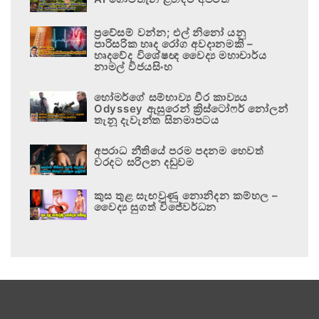
ප්‍රවේසම් වන්න; එල් නිනෝ යනු
පාරිසරික හෘද රෝග අවදානමකි –
හෘදවේද විශේෂඥ වෛද්‍ය මහාචාර්ය
නාමල් විජයසිංහ
හෝමර්ගේ සම්භාව්‍ය වීර කාව්‍යය
Odyssey ඇසුරෙන් ක්‍රිස්ටෝෆර් නෝලන්
තැනූ දැවැන්ත සිනමාපටය
අපරාධ නීතියේ පරම පදනම හෙවත්
වරදට සරිලන දඬුවම
කුස තුළ සැඟවුණු නොනිදන කම්හල –
වෛද්‍ය සුගත් විජේවර්ධන