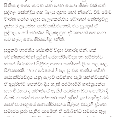
පිණිස ද මෙම මාරක යන වදන යොදා තිබේ.එක් එක්
පුද්ගල කේන්ද්‍රීය ග්‍රහ බලය ශූන්‍ය හෝ නිශේධ වීම මෙම
මාරක යෝග ලෙස සැලකෙයි.එය බොහෝ කේන්ද්‍රවල
දක්නට ලැබෙන තත්වයකි.එහෙත්, එය හුදෙක් ඒ
පුද්ගලයාගේ මරණය පිළිබඳ ග්‍රහ දර්ශකයක් නොවන
බව සැබෑ ජ්‍යොතිර්වේදීහු දනිති.
සුප්‍රකට භාරතීය ජ්‍යොතිර් විද්‍යා විශාරද එන්. කේ.
වෙන්කතරාමන් සූරීන් ජ්‍යොතිර්වේදය හා සම්බන්ධ
සමාජ මිථ්‍යාවන් පිළිබඳ අගනා කෘතියක් ලියා පළ කළ
විද්වතෙකි. 1937 වර්ෂයේ දී පළ වු එම කෘතිය මගින්
ජ්‍යොතිර්වේදය යනු ලොව පවත්නා සෑම තත්ත්වයක්ම
ඒ අයුරින්ම පෙන්වා දිය හැකි පරමාදර්ශී ශාස්ත්‍රයක්ය
යන මිථ්‍යාව ද සමාජයේ පැතිර පවත්නා බව පෙන්වා දී
තිබේ. එමෙන්ම වෙන්කතරාමන් සූරීන් ඉන් වැඩිදුරටත්
පෙන්වාදෙනුයේ ජ්‍යොතිර්වේදය පිළිබඳ එවැනි දුර්මත
සමාජය පුරා පැතිර යාමෙන් ඒ සම්බන්ධ සමාජය තුළ