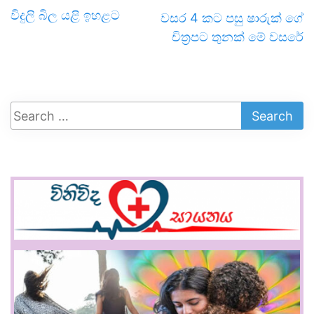
විදුලි බිල යළි ඉහළට
වසර 4 කට පසු ෂාරුක් ගේ
චිත්‍රපට තුනක් මේ වසරේ