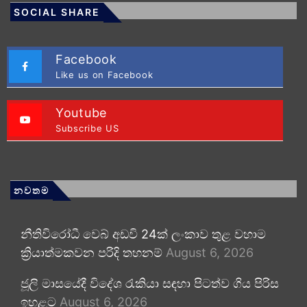
SOCIAL SHARE
Facebook
Like us on Facebook
Youtube
Subscribe US
නවතම
නීතිවිරෝධී වෙබ් අඩවි 24ක් ලංකාව තුළ වහාම
ක්‍රියාත්මකවන පරිදි තහනම්
August 6, 2026
ජූලි මාසයේදී විදේශ රැකියා සඳහා පිටත්ව ගිය පිරිස
ඉහළට
August 6, 2026