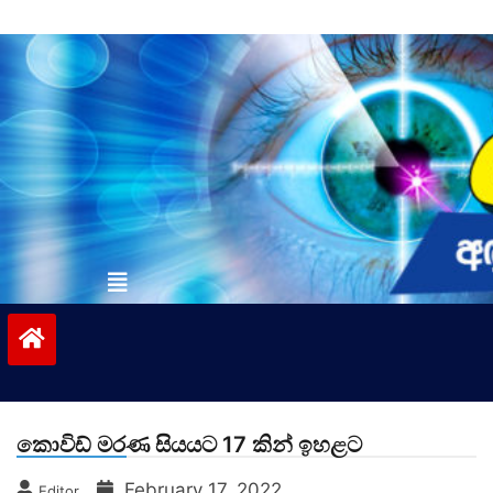
Skip
to
content
vinivida.lk
කොවිඩ් මරණ සියයට 17 කින් ඉහළට
February 17, 2022
Editor