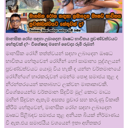
මානසික රෝග සඳහා ලබාදෙන ඖෂධ භාවිතය ප්‍රචණ්ඩත්වයට
හේතුවක් ද?- විශේෂඥ මනෝ වෛද්‍ය රූමි රූබන්
මානසික රෝගී තත්ත්වයන් සඳහා ලබාදෙන ඖෂධ
භාවිතය හේතුවෙන් රෝගීන් හෝ සාමාන්‍ය පුද්ගලයන්
ප්‍රචණ්ඩත්වයට යොමු විය හැකි ද යන්න වර්තමානයේ
රෝගීන්ගේ භාරකරුවන් මෙන්ම පොදු සමාජය තුළ ද
නිරන්තරයෙන් කතාබහට ලක්වන මාතෘකාවකි.
විශේෂයෙන්ම වර්තමාන සිදුවීම් මුල් කොට මාධ්‍ය
මඟින් සිදුවන ඇතැම් අසත්‍ය ප්‍රචාර සහ කරුණු විකෘති
කිරීම් හේතුවෙන්, මානසික රෝග සඳහා ලබාදෙන
ඖෂධ පිළිබඳව සමාජය තුළ අනියත බියක් නිර්මාණය
වී ඇත.එය සමාජයීය වශයෙන් ඉතා අහිතකර