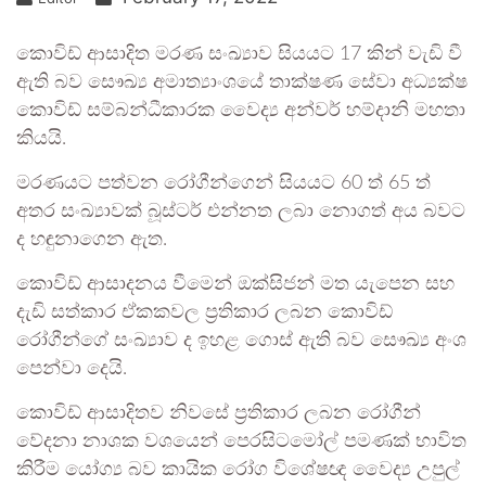
කොවිඩ් ආසාදිත මරණ සංඛ්‍යාව සියයට 17 කින් වැඩි වී
ඇති බව සෞඛ්‍ය අමාත්‍යාංශයේ තාක්ෂණ සේවා අධ්‍යක්ෂ
කොවිඩ් සම්බන්ධීකාරක වෛද්‍ය අන්වර් හම්දානි මහතා
කියයි.
මරණයට පත්වන රෝගීන්ගෙන් සියයට 60 ත් 65 ත්
අතර සංඛ්‍යාවක් බූස්ටර් එන්නත ලබා නොගත් අය බවට
ද හඳුනාගෙන ඇත.
කොවිඩ් ආසාදනය වීමෙන් ඔක්සිජන් මත යැපෙන සහ
දැඩි සත්කාර ඒකකවල ප්‍රතිකාර ලබන කොවිඩ්
රෝගීන්ගේ සංඛ්‍යාව ද ඉහළ ගොස් ඇති බව සෞඛ්‍ය අංශ
පෙන්වා දෙයි.
කොවිඩ් ආසාදිතව නිවසේ ප්‍රතිකාර ලබන රෝගීන්
වේදනා නාශක වශයෙන් පෙරසිටමෝල් පමණක් භාවිත
කිරීම යෝග්‍ය බව කායික රෝග විශේෂඥ වෛද්‍ය උපුල්