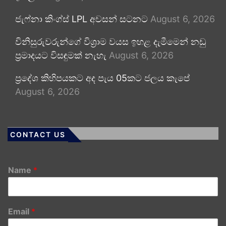
ජැෆ්නා කිංග්ස් LPL අවසන් සටනට
August 6, 2026
විනිසුරුවරුන්ගේ විශ්‍රාම වයස ඉහළ දැමීමෙන් නඩු
ප්‍රමාදයට විසඳුමක් නැහැ
August 6, 2026
ප්‍රදේශ කිහිපයකට අද පැය 05කට ජලය කැපේ
August 6, 2026
CONTACT US
Name
*
Email
*