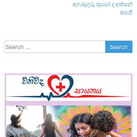
අගරදගුරු තුමෝ ද අත්සන්
තබති