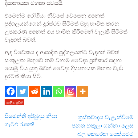
දිසානායක මහතා පවසයි.
එමෙන්ම රෝගියා නිවසේ වෙසෙන අනෙත්
පුද්ගලයන්ගෙන් දුරස්ථව සිටීමත් ඔහු භාවිත කරන
උපකරණ අනෙත් අය භාවිත කිරීමෙන් වැලකී සිටීමත්
වැදගත් බවත්.
ඇඳ විවේකය ද ආසාදිත පුද්ගලයන්ට වැදගත් බවත්
සංකුලතා මතුවේ නම් වහාම වෛද්‍ය ප්‍රතිකාර සඳහා
යොමු විය යුතු බවත් වෛද්‍ය දිසානායක මහතා වැඩි
දුරටත් කියා සිටී.
කාලීන පුවත්
සිමෙන්ති අර්බුදය නිසා
ත්‍රස්තවාදය වැළැක්වීමේ
ගැටළු රැසක්!
පනත හකුලා ගන්නා ලෙස
බල කෙරෙන පෙත්සමට