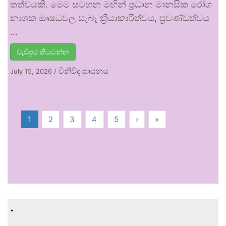
තත්වයකි. මෙම සටහන මඟින් ප්‍රධාන මානසික රෝග
නාශක ඖෂධවල සැබෑ ක්‍රියාකාරීත්වය, ප්‍රචණ්ඩත්වය
…
වැඩිපුර කියවන්න
විනිවිද සායනය
July 15, 2026
/
1
2
3
4
5
›
»
.