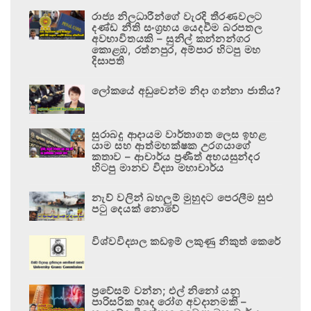
රාජ්‍ය නිලධාරීන්ගේ වැරදි තීරණවලට
දණ්ඩ නීති සංග්‍රහය යෙදවීම බරපතල
අවභාවිතයකි – සුනිල් කන්නන්ගර
කොළඹ, රත්නපුර, අම්පාර හිටපු මහ
දිසාපති
ලෝකයේ අඩුවෙන්ම නිදා ගන්නා ජාතිය?
සුරාබදු ආදායම වාර්තාගත ලෙස ඉහළ
යාම සහ ආත්මභක්ෂක උරගයාගේ
කතාව – ආචාර්ය ප්‍රණීත් අභයසුන්දර
හිටපු මානව විද්‍යා මහාචාර්ය
නැව් වලින් බහලුම් මුහුදට පෙරලීම සුළු
පටු දෙයක් නොවේ
විශ්වවිද්‍යාල කඩඉම් ලකුණු නිකුත් කෙරේ
ප්‍රවේසම් වන්න; එල් නිනෝ යනු
පාරිසරික හෘද රෝග අවදානමකි –