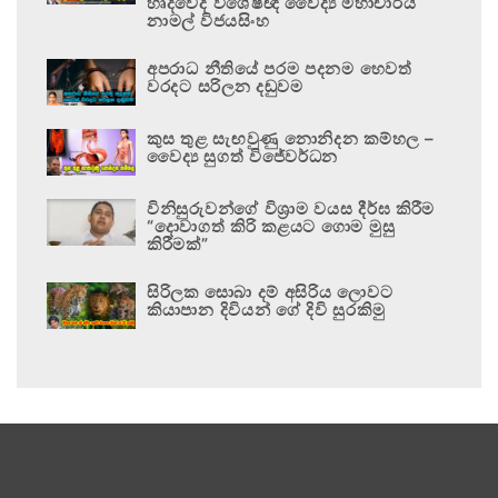
හෘදවේද විශේෂඥ වෛද්‍ය මහාචාර්ය
නාමල් විජයසිංහ
අපරාධ නීතියේ පරම පදනම හෙවත්
වරදට සරිලන දඬුවම
කුස තුළ සැඟවුණු නොනිදන කම්හල –
වෛද්‍ය සුගත් විජේවර්ධන
විනිසුරුවන්ගේ විශ්‍රාම වයස දීර්ඝ කිරීම
“දොවාගත් කිරි කළයට ගොම මුසු
කිරීමක්”
සිරිලක සොබා දම් අසිරිය ලොවට
කියාපාන දිවියන් ගේ දිවි සුරකිමු