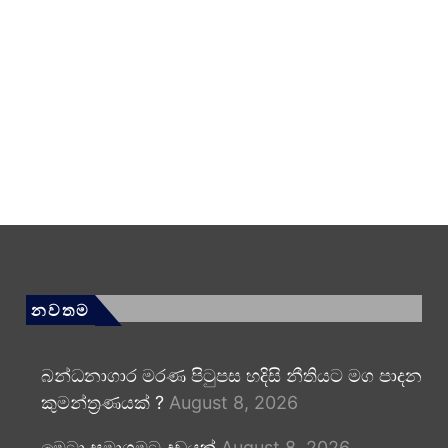
නවතම
බන්ධනාගාර මරණ පිටුපස හදිසි නීතියට මග පාදන
කුමන්ත්‍රණයක් ?
August 8, 2026
මෙටා සමාගමට දඩයක්
August 8, 2026