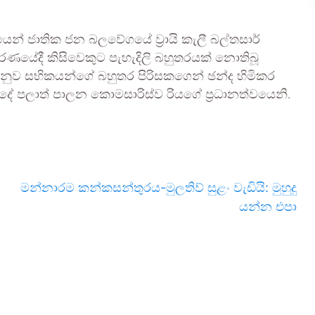
ජාතික ජන බලවේගයේ ව‍්‍රායි කැලී බල්තසාර්
වරණයේදී කිසිවෙකුට පැහැදිලි බහුතරයක් නොතිබූ
ඒ අනුව සභිකයන්ගේ බහුතර පිරිසකගෙන් ඡන්ද හිමිකර
ේ පලාත් පාලන කොමසාරිස්ව රියගේ ප‍්‍රධානත්වයෙනි.
මන්නා­රම කන්ක­ස­න්තු­රය-මුල­තිව් සුළං වැඩියි: මුහුදු
යන්න එපා