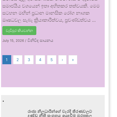
සමාජයීය වශයෙන් ඉතා අහිතකර තත්වයකි. මෙම
සටහන මඟින් ප්‍රධාන මානසික රෝග නාශක
ඖෂධවල සැබෑ ක්‍රියාකාරීත්වය, ප්‍රචණ්ඩත්වය …
වැඩිපුර කියවන්න
විනිවිද සායනය
July 15, 2026
/
1
2
3
4
5
›
»
.
රාජ්‍ය නිලධාරීන්ගේ වැරදි තීරණවලට
දණ්ඩ නීති සංග්‍රහය යෙදවීම බරපතල