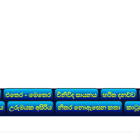
එතෙර - මෙතෙර
විනිවිද සායනය
හරිත දනව්ව
ය
උරුමයක අසිරිය
නිතර නොඇසෙන කතා
කාටූ