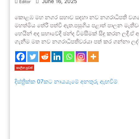
June 16, 2025
Editor
කොළඹ මහ නගර සභාව සඳහා නව නගරාධිපති වශයෙන් 
මහත්මිය තේරී පත්වී ඇත.පසුගිය පළාත් පාලන මැති
හෙයින් අද සභාවේදී ඡන්ද විමසීමක් සිදු කරන ලදී.
ගැනීම මත නව නගරාධිපතිවරයා පත් කර ගන්නා ලද්ද
කාලීන පුවත්
දිස්ත්‍රික්ක 07කට නායයෑමේ අනතුරු ඇඟවීම්