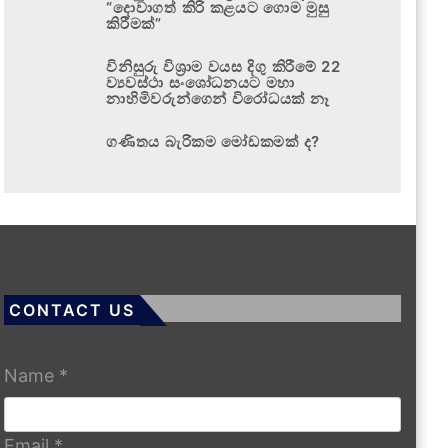
“දොවාගත් කිරි කළයට ගොම මුසු
කිරීමක්”
විනිසුරු විශ්‍රාම වයස දිගු කිරීමේ 22
ව්‍යවස්ථා සංශෝධනයට මහා
නාහිමිවරුන්ගෙන් විරෝධයක් නෑ
ගණිතය බැරිකම මෝඩකමක් ද?
CONTACT US
Name
*
Email
*