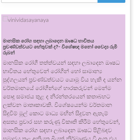
මානසික රෝග සඳහා ලබාදෙන ඖෂධ භාවිතය
ප්‍රචණ්ඩත්වයට හේතුවක් ද?- විශේෂඥ මනෝ වෛද්‍ය රූමි
රූබන්
මානසික රෝගී තත්ත්වයන් සඳහා ලබාදෙන ඖෂධ
භාවිතය හේතුවෙන් රෝගීන් හෝ සාමාන්‍ය
පුද්ගලයන් ප්‍රචණ්ඩත්වයට යොමු විය හැකි ද යන්න
වර්තමානයේ රෝගීන්ගේ භාරකරුවන් මෙන්ම
පොදු සමාජය තුළ ද නිරන්තරයෙන් කතාබහට
ලක්වන මාතෘකාවකි. විශේෂයෙන්ම වර්තමාන
සිදුවීම් මුල් කොට මාධ්‍ය මඟින් සිදුවන ඇතැම්
අසත්‍ය ප්‍රචාර සහ කරුණු විකෘති කිරීම් හේතුවෙන්,
මානසික රෝග සඳහා ලබාදෙන ඖෂධ පිළිබඳව
සමාජය තුළ අනියත බියක් නිර්මාණය වී ඇත.එය