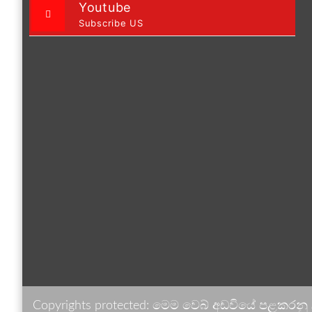
Youtube
Subscribe US
Copyrights protected: මෙම වෙබ් අඩවියේ පළකරනු