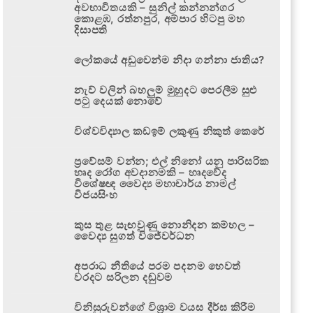
අවභාවිතයකි – සුනිල් කන්නන්ගර
කොළඹ, රත්නපුර, අම්පාර හිටපු මහ
දිසාපති
ලෝකයේ අඩුවෙන්ම නිදා ගන්නා ජාතිය?
නැව් වලින් බහලුම් මුහුදට පෙරලීම සුළු
පටු දෙයක් නොවේ
විශ්වවිද්‍යාල කඩඉම් ලකුණු නිකුත් කෙරේ
ප්‍රවේසම් වන්න; එල් නිනෝ යනු පාරිසරික
හෘද රෝග අවදානමකි – හෘදවේද
විශේෂඥ වෛද්‍ය මහාචාර්ය නාමල්
විජයසිංහ
කුස තුළ සැඟවුණු නොනිදන කම්හල –
වෛද්‍ය සුගත් විජේවර්ධන
අපරාධ නීතියේ පරම පදනම හෙවත්
වරදට සරිලන දඬුවම
විනිසුරුවන්ගේ විශ්‍රාම වයස දීර්ඝ කිරීම