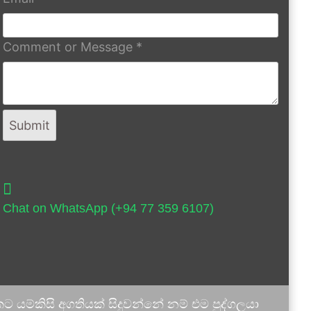
Comment or Message
*
Submit
Chat on WhatsApp (+94 77 359 6107)
 යම්කිසි අගතියක් සිදුවන්නේ නම් එම පුද්ගලයා