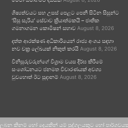
ශිෂ්‍යත්වයට සහ උසස් පෙළට පෙනී සිටින සිසුන්ට
‘සිසු සැරිය’ සේවාව ක්‍රියාත්මකයි – ජාතික
ගමනාගමන කොමිෂන් සභාව
August 8, 2026
දත්ත ආරක්ෂණ අධිකාරියෙන් රාජ්‍ය අංශය සඳහා
නව චක්‍ර ලේඛයක් නිකුත් කරයි
August 8, 2026
විනිසුරුවරුන්ගේ විශ්‍රාම වයස දීර්ඝ කිරීමේ
සංශෝධනයට ජනමත විචාරණයක් අවශ්‍ය
වුවහොත් ඊට සූදානම්
August 8, 2026
 ලබන කිනම් හෝ දෙයකින් යම් පුද්ගලයකුට හෝ පාර්ශවයකට