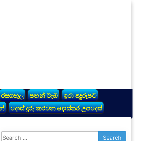
රසගඟුල
පහන් ටැඹ
ඉරා අදුරුපට
න්
දොස් දුරු කරවන දොස්තර උපදෙස්