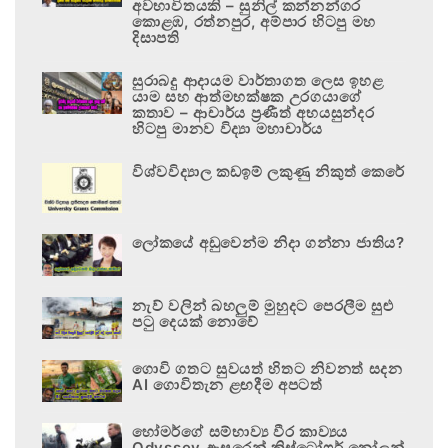
අවභාවිතයකි – සුනිල් කන්නන්ගර
කොළඹ, රත්නපුර, අම්පාර හිටපු මහ
දිසාපති
සුරාබදු ආදායම වාර්තාගත ලෙස ඉහළ
යාම සහ ආත්මභක්ෂක උරගයාගේ
කතාව – ආචාර්ය ප්‍රණීත් අභයසුන්දර
හිටපු මානව විද්‍යා මහාචාර්ය
විශ්වවිද්‍යාල කඩඉම් ලකුණු නිකුත් කෙරේ
ලෝකයේ අඩුවෙන්ම නිදා ගන්නා ජාතිය?
නැව් වලින් බහලුම් මුහුදට පෙරලීම සුළු
පටු දෙයක් නොවේ
ගොවි ගතට සුවයත් හිතට නිවනත් සදන
AI ගොවිතැන ළඟදීම අපටත්
හෝමර්ගේ සම්භාව්‍ය වීර කාව්‍යය
Odyssey ඇසුරෙන් ක්‍රිස්ටෝෆර් නෝලන්