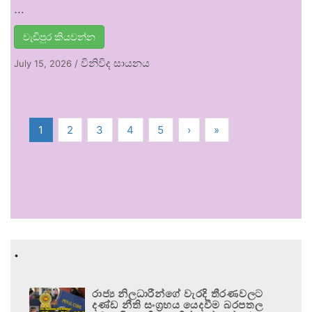
…
වැඩිපුර කියවන්න
විනිවිද සායනය
July 15, 2026
/
1
2
3
4
5
›
»
.
රාජ්‍ය නිලධාරීන්ගේ වැරදි තීරණවලට
දණ්ඩ නීති සංග්‍රහය යෙදවීම බරපතල