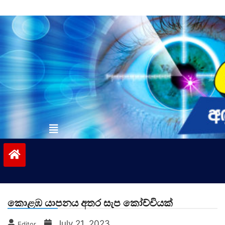
Skip
to
content
vinivida.lk
කොළඹ යාපනය අතර සැප කෝච්චියක්
July 21, 2023
Editor