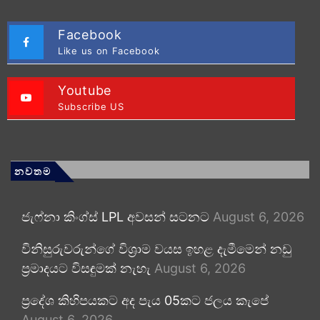
Facebook
Like us on Facebook
Youtube
Subscribe US
නවතම
ජැෆ්නා කිංග්ස් LPL අවසන් සටනට
August 6, 2026
විනිසුරුවරුන්ගේ විශ්‍රාම වයස ඉහළ දැමීමෙන් නඩු
ප්‍රමාදයට විසඳුමක් නැහැ
August 6, 2026
ප්‍රදේශ කිහිපයකට අද පැය 05කට ජලය කැපේ
August 6, 2026