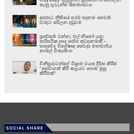
තැනූ දැවැන්ත සිනමාපටය
අපරාධ නීතියේ පරම පදනම හෙවත්
වරදට සරිලන දඬුවම
ප්‍රවේසම් වන්න; එල් නිනෝ යනු
පාරිසරික හෘද රෝග අවදානමකි –
හෘදවේද විශේෂඥ වෛද්‍ය මහාචාර්ය
නාමල් විජයසිංහ
විනිසුරුවන්ගේ විශ්‍රාම වයස දීර්ඝ කිරීම
“දොවාගත් කිරි කළයට ගොම මුසු
කිරීමක්”
SOCIAL SHARE