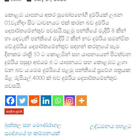
කොළඹ යාපනය අතර සුඛෝපභෝගී දුම්රියක් ලබන
01වැනිදා සිට ධාවනයට එක් කරන බව දුම්රිය
දෙපාර්තමේන්තුව පවසයි.පළමු පන්තියේ මැදිරි 8 කින්
හා දෙවැනි පන්තියේ මැදිරි 2 කින් නව දුම්රිය සමන්විත
වේ.දුම්රිය දෙපාර්තමේන්තුව සඳහන් කරනුයේ සෑම
දිනකම රාත්‍රි 10 ට කොළඹින් සහ යාපනයෙන් පිටත්වන
දුම්රිය පසුදා අළුයම 6 ට යාපනයට සහ කොළඹට ළගා
වන බව ය.මෙම දුම්රියේ පළමු පන්තියේ ප්‍රවේශ පත්‍රයක
මිළ රුපියල් 4000 ක් බව දුම්රිය දෙපාර්තමේන්තුව
පවසයි.
කාලීන පුවත්
බුත්තල සහ මොණරාගල
උද්ධමනය පහළට
ප්‍රදේශයේ භූ කම්පනයක්