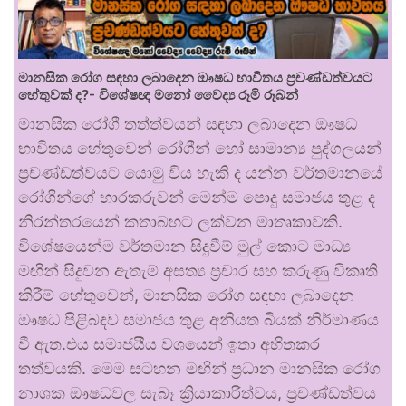
මානසික රෝග සඳහා ලබාදෙන ඖෂධ භාවිතය ප්‍රචණ්ඩත්වයට
හේතුවක් ද?- විශේෂඥ මනෝ වෛද්‍ය රූමි රූබන්
මානසික රෝගී තත්ත්වයන් සඳහා ලබාදෙන ඖෂධ
භාවිතය හේතුවෙන් රෝගීන් හෝ සාමාන්‍ය පුද්ගලයන්
ප්‍රචණ්ඩත්වයට යොමු විය හැකි ද යන්න වර්තමානයේ
රෝගීන්ගේ භාරකරුවන් මෙන්ම පොදු සමාජය තුළ ද
නිරන්තරයෙන් කතාබහට ලක්වන මාතෘකාවකි.
විශේෂයෙන්ම වර්තමාන සිදුවීම් මුල් කොට මාධ්‍ය
මඟින් සිදුවන ඇතැම් අසත්‍ය ප්‍රචාර සහ කරුණු විකෘති
කිරීම් හේතුවෙන්, මානසික රෝග සඳහා ලබාදෙන
ඖෂධ පිළිබඳව සමාජය තුළ අනියත බියක් නිර්මාණය
වී ඇත.එය සමාජයීය වශයෙන් ඉතා අහිතකර
තත්වයකි. මෙම සටහන මඟින් ප්‍රධාන මානසික රෝග
නාශක ඖෂධවල සැබෑ ක්‍රියාකාරීත්වය, ප්‍රචණ්ඩත්වය