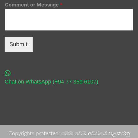
Comment or Message
*
Submit
Chat on WhatsApp (+94 77 359 6107)
Copyrights protected: මෙම වෙබ් අඩවියේ පළකරනු