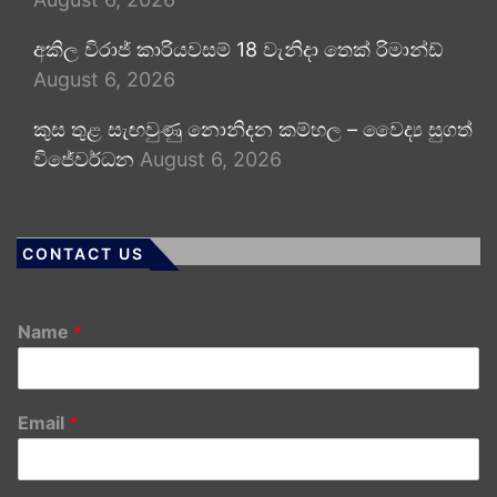
අකිල විරාජ් කාරියවසම් 18 වැනිදා තෙක් රිමාන්ඩ්
August 6, 2026
කුස තුළ සැඟවුණු නොනිදන කම්හල – වෛද්‍ය සුගත්
විජේවර්ධන
August 6, 2026
CONTACT US
Name
*
Email
*