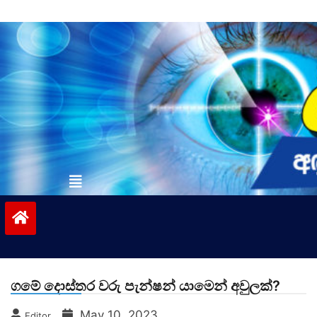
Skip
to
content
vinivida.lk
ගමේ දොස්තර වරු පැන්ෂන් යාමෙන් අවුලක්?
May 10, 2023
Editor