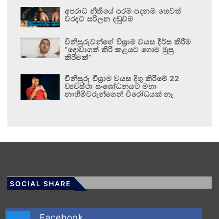
අපරාධ නීතියේ පරම පදනම හෙවත්
වරදට සරිලන දඬුවම
විනිසුරුවන්ගේ විශ්‍රාම වයස දීර්ඝ කිරීම
“දොවාගත් කිරි කළයට ගොම මුසු
කිරීමක්”
විනිසුරු විශ්‍රාම වයස දිගු කිරීමේ 22
ව්‍යවස්ථා සංශෝධනයට මහා
නාහිමිවරුන්ගෙන් විරෝධයක් නෑ
SOCIAL SHARE
Facebook