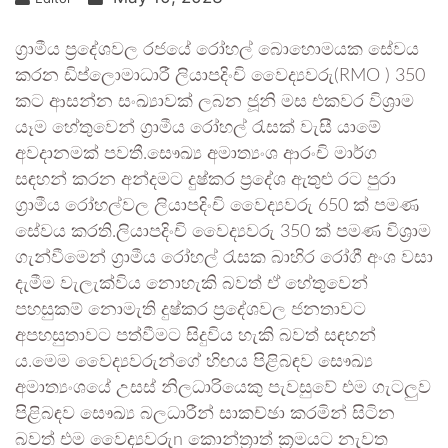
ග්‍රාමීය ප්‍රදේශවල රජයේ රෝහල් බොහොමයක සේවය
කරන ඩිප්ලොමාධාරී ලියාපදිංචි වෛද්‍යවරු(RMO ) 350
කට ආසන්න සංඛ්‍යාවක් ලබන ජූනි මස එකවර විශ්‍රාම
යෑම හේතුවෙන් ග්‍රාමීය රෝහල් රැසක් වැසී යාමේ
අවදානමක් පවතී.සෞඛ්‍ය අමාත්‍යංශ ආරංචි මාර්ග
සඳහන් කරන අන්දමට දුෂ්කර ප්‍රදේශ ඇතුළු රට පුරා
ග්‍රාමීය රෝහල්වල ලියාපදිංචි වෛද්‍යවරු 650 ක් පමණ
සේවය කරති.ලියාපදිංචි වෛද්‍යවරු 350 ක් පමණ විශ්‍රාම
ගැන්වීමෙන් ග්‍රාමීය රෝහල් රැසක බාහිර රෝගී අංශ වසා
දැමීම වැලැක්විය නොහැකි බවත් ඒ හේතුවෙන්
පහසුකම් නොමැති දුෂ්කර ප්‍රදේශවල ජනතාවට
අපහසුතාවට පත්වීමට සිදුවිය හැකි බවත් සඳහන්
ය.මෙම වෛද්‍යවරුන්ගේ හිඟය පිළිබඳව සෞඛ්‍ය
අමාත්‍යංශයේ උසස් නිලධාරියෙකු පැවසුවේ එම ගැටලුව
පිළිබඳව සෞඛ්‍ය බලධාරීන් සාකච්ඡා කරමින් සිටින
බවත් එම වෛද්‍යවරුn කොන්ත්‍රාත් ක්‍රමයට නැවත