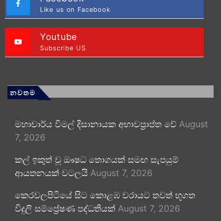
Like us on Facebook
Youtube
Subscribe US
නවතම
මහාචාර්ය විමල් දිසානායක අභාවප්‍රාප්ත වේ
August
7, 2026
කල් ඉකුත් වූ ඖෂධ තොගයක් සමඟ සැපයුම්
ආයතනයක් වටලයි
August 7, 2026
කෙරවලපිටියේ සිට කොළඹ වරායට තවත් භූගත
විදුලි සම්ප්‍රේෂණ පද්ධතියක්
August 7, 2026