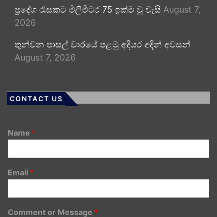
ප්‍රදේශ රැසකට මිලිමීටර 75 ඉක්ම වූ වැසි
August 7,
2026
තුන්වන පාසල් වාරයේ පළමු අදියර අදින් අවසන්
August 7, 2026
CONTACT US
Name
*
Email
*
Comment or Message
*