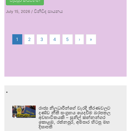
වැඩිපුර කියවන්න
විනිවිද සායනය
July 15, 2026
/
1
2
3
4
5
›
»
.
රාජ්‍ය නිලධාරීන්ගේ වැරදි තීරණවලට
දණ්ඩ නීති සංග්‍රහය යෙදවීම බරපතල
අවභාවිතයකි – සුනිල් කන්නන්ගර
කොළඹ, රත්නපුර, අම්පාර හිටපු මහ
දිසාපති