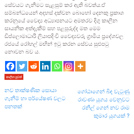
සේවයට ගැනීමට සැළසුම් කර ඇති බවත්ය.ඒ
සම්බන්ධයෙන් අදහස් දක්වන බොහෝ දෙනකු ප්‍රකාශ
කරනුයේ වෛද්‍ය අධ්‍යාපනයට අමතරව දිගු කාලීන
සායනික අත්දැකීම් සහ පළපුරුද්ද මත මෙම
ඩිප්ලොමාධාරී ලියාපදිංචි වෛද්‍යවරු ග්‍රාමීය ප්‍රදේශවල
රජයේ රෝහල් මඟින් ඉටු කරන සේවය සුළුපටු
නොවන බව ය.
කාලීන පුවත්
නව තාක්ෂණික සොයා
ගෝඨාගෙන් බිඳ වැටුණු
ගැනීම් හා පර්යේෂණ වලට
රාවණා යුගය වෙනුවට
පනතක්
රනිල් ගෙන් නව රාම
කුමාර යුගයක් ?