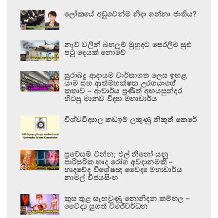
ලෝකයේ අඩුවෙන්ම නිදා ගන්නා ජාතිය?
නැව් වලින් බහලුම් මුහුදට පෙරලීම සුළු
පටු දෙයක් නොවේ
සුරාබදු ආදායම වාර්තාගත ලෙස ඉහළ
යාම සහ ආත්මභක්ෂක උරගයාගේ
කතාව – ආචාර්ය ප්‍රණීත් අභයසුන්දර
හිටපු මානව විද්‍යා මහාචාර්ය
විශ්වවිද්‍යාල කඩඉම් ලකුණු නිකුත් කෙරේ
ප්‍රවේසම් වන්න; එල් නිනෝ යනු
පාරිසරික හෘද රෝග අවදානමකි –
හෘදවේද විශේෂඥ වෛද්‍ය මහාචාර්ය
නාමල් විජයසිංහ
කුස තුළ සැඟවුණු නොනිදන කම්හල –
වෛද්‍ය සුගත් විජේවර්ධන