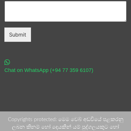
Submit
Chat on WhatsApp (+94 77 359 6107)
Copyrights protected: මෙම වෙබ් අඩවියේ පළකරනු
ලබන කිනම් හෝ දෙයකින් යම් පුද්ගලයකුට හෝ