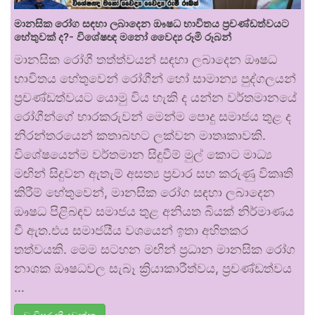
මානසික රෝග සඳහා ලබාදෙන ඖෂධ භාවිතය ප්‍රචණ්ඩත්වයට
හේතුවක් ද?- විශේෂඥ මනෝ වෛද්‍ය රූමි රූබන්
මානසික රෝගී තත්ත්වයන් සඳහා ලබාදෙන ඖෂධ
භාවිතය හේතුවෙන් රෝගීන් හෝ සාමාන්‍ය පුද්ගලයන්
ප්‍රචණ්ඩත්වයට යොමු විය හැකි ද යන්න වර්තමානයේ
රෝගීන්ගේ භාරකරුවන් මෙන්ම පොදු සමාජය තුළ ද
නිරන්තරයෙන් කතාබහට ලක්වන මාතෘකාවකි.
විශේෂයෙන්ම වර්තමාන සිදුවීම් මුල් කොට මාධ්‍ය
මඟින් සිදුවන ඇතැම් අසත්‍ය ප්‍රචාර සහ කරුණු විකෘති
කිරීම් හේතුවෙන්, මානසික රෝග සඳහා ලබාදෙන
ඖෂධ පිළිබඳව සමාජය තුළ අනියත බියක් නිර්මාණය
වී ඇත.එය සමාජයීය වශයෙන් ඉතා අහිතකර
තත්වයකි. මෙම සටහන මඟින් ප්‍රධාන මානසික රෝග
නාශක ඖෂධවල සැබෑ ක්‍රියාකාරීත්වය, ප්‍රචණ්ඩත්වය
…