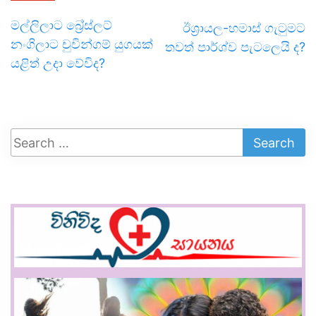
මල්ලිලාට බ්‍රේස්ලට්
ඊශ්‍රායල-හමාස් ගැටුමට
නංගිලාට චුවින්ගම් යුගයක්
තවත් පාර්ශ්ව පැටලෙයි ද?
යළිත් උදා වේවිද?