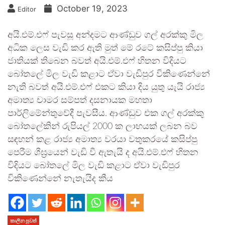
October 19, 2023
Editor
අයි.එම්.එෆ් පැවසූ අන්දමට ආණ්ඩුව ගල් අරක්කු මිල
අධික ලෙස වැඩි කර ඇති මුත් මේ රටේ කසිප්පු කියා
ජාතියක් තිබෙන බවත් අයි.එම්.එෆ් හිතන විදියට
බෝතලේ මිල වැඩි කළාට ඒවා වැඩිපුර විකිණෙන්නේ
නැති බවත් අයි.එම්.එෆ් එකට කියා දිය යුතු යැයි රාජ්‍ය
අමාත්‍ය චාමර සම්පත් දසනායක මහතා
පාර්ලිමේන්තුවේදී පැවසීය. ආණ්ඩුව එක ගල් අරක්කු
බෝතලේකින් රුපියල් 2000 ක ලාභයක් ලබන බව
සඳහන් කළ රාජ්‍ය අමාත්‍ය වරයා වතුකරයේ කසිප්පු
පෙරීම ශීඝ්‍රයෙන් වැඩි වී ඇතැයි ද අයි.එම්.එෆ් හිතන
විදියට බෝතලේ මිල වැඩි කළාට ඒවා වැඩිපුර
විකිණෙන්නේ නැතැයිද කීය
කාලීන පුවත්