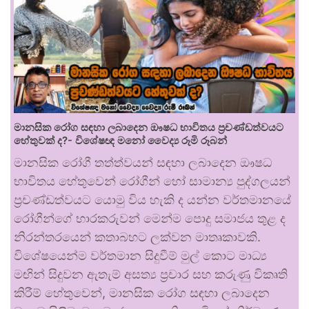
මානසික රෝග සඳහා ලබාදෙන ඖෂධ භාවිතය ප්‍රචණ්ඩත්වයට
හේතුවක් ද?- විශේෂඥ මනෝ වෛද්‍ය රූමි රූබන්
මානසික රෝගී තත්ත්වයන් සඳහා ලබාදෙන ඖෂධ
භාවිතය හේතුවෙන් රෝගීන් හෝ සාමාන්‍ය පුද්ගලයන්
ප්‍රචණ්ඩත්වයට යොමු විය හැකි ද යන්න වර්තමානයේ
රෝගීන්ගේ භාරකරුවන් මෙන්ම පොදු සමාජය තුළ ද
නිරන්තරයෙන් කතාබහට ලක්වන මාතෘකාවකි.
විශේෂයෙන්ම වර්තමාන සිදුවීම් මුල් කොට මාධ්‍ය
මඟින් සිදුවන ඇතැම් අසත්‍ය ප්‍රචාර සහ කරුණු විකෘති
කිරීම් හේතුවෙන්, මානසික රෝග සඳහා ලබාදෙන