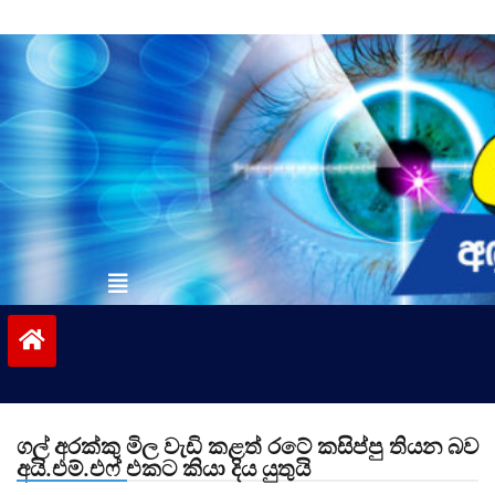
Skip
to
content
vinivida.lk
ගල් අරක්කු මිල වැඩි කළත් රටේ කසිප්පු තියන බව
අයි.එම්.එෆ් එකට කියා දිය යුතුයි