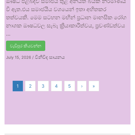
ඖෂධ පිළිබඳව සමාජය තුළ අනියත බියක් නිර්මාණය
වී ඇත.එය සමාජයීය වශයෙන් ඉතා අහිතකර
තත්වයකි. මෙම සටහන මඟින් ප්‍රධාන මානසික රෝග
නාශක ඖෂධවල සැබෑ ක්‍රියාකාරීත්වය, ප්‍රචණ්ඩත්වය
…
වැඩිපුර කියවන්න
විනිවිද සායනය
July 15, 2026
/
1
2
3
4
5
›
»