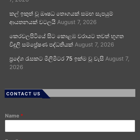
කල් ඉකුත් වූ ඖෂධ තොගයක් සමඟ සැපයුම්
ආයතනයක් වටලයි
August 7, 2026
කෙරවලපිටියේ සිට කොළඹ වරායට තවත් භූගත
විදුලි සම්ප්‍රේෂණ පද්ධතියක්
August 7, 2026
ප්‍රදේශ රැසකට මිලිමීටර 75 ඉක්ම වූ වැසි
August 7,
2026
CONTACT US
Name
*