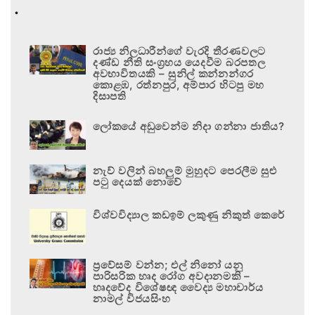
.
රාජ්‍ය නිලධාරීන්ගේ වැරදි තීරණවලට
දණ්ඩ නීති සංග්‍රහය යෙදවීම බරපතල
අවභාවිතයකි – සුනිල් කන්නන්ගර
කොළඹ, රත්නපුර, අම්පාර හිටපු මහ
දිසාපති
ලෝකයේ අඩුවෙන්ම නිදා ගන්නා ජාතිය?
නැව් වලින් බහලුම් මුහුදට පෙරලීම සුළු
පටු දෙයක් නොවේ
විශ්වවිද්‍යාල කඩඉම් ලකුණු නිකුත් කෙරේ
ප්‍රවේසම් වන්න; එල් නිනෝ යනු
පාරිසරික හෘද රෝග අවදානමකි –
හෘදවේද විශේෂඥ වෛද්‍ය මහාචාර්ය
නාමල් විජයසිංහ