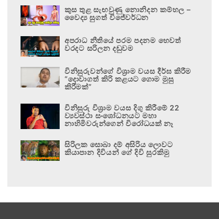
කුස තුළ සැඟවුණු නොනිදන කම්හල –
වෛද්‍ය සුගත් විජේවර්ධන
අපරාධ නීතියේ පරම පදනම හෙවත්
වරදට සරිලන දඬුවම
විනිසුරුවන්ගේ විශ්‍රාම වයස දීර්ඝ කිරීම
“දොවාගත් කිරි කළයට ගොම මුසු
කිරීමක්”
විනිසුරු විශ්‍රාම වයස දිගු කිරීමේ 22
ව්‍යවස්ථා සංශෝධනයට මහා
නාහිමිවරුන්ගෙන් විරෝධයක් නෑ
සිරිලක සොබා දම් අසිරිය ලොවට
කියාපාන දිවියන් ගේ දිවි සුරකිමු