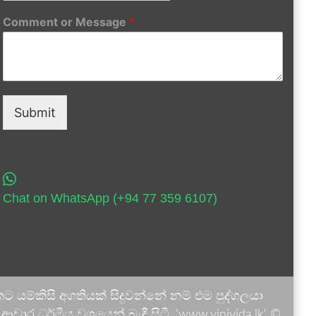
Comment or Message
*
Submit
Chat on WhatsApp (+94 77 359 6107)
 යම්කිසි අගතියක් සිදුවන්නේ නම් එම පුද්ගලයා
ාර ධර්මීය වශයෙන් බැඳී සිටී. 'www.vinivida.lk' ©