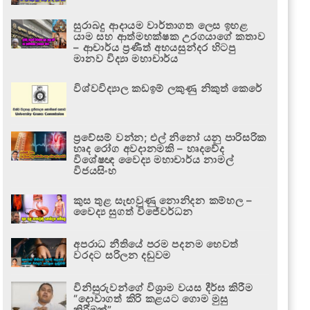
සුරාබදු ආදායම වාර්තාගත ලෙස ඉහළ
යාම සහ ආත්මභක්ෂක උරගයාගේ කතාව
– ආචාර්ය ප්‍රණීත් අභයසුන්දර හිටපු
මානව විද්‍යා මහාචාර්ය
විශ්වවිද්‍යාල කඩඉම් ලකුණු නිකුත් කෙරේ
ප්‍රවේසම් වන්න; එල් නිනෝ යනු පාරිසරික
හෘද රෝග අවදානමකි – හෘදවේද
විශේෂඥ වෛද්‍ය මහාචාර්ය නාමල්
විජයසිංහ
කුස තුළ සැඟවුණු නොනිදන කම්හල –
වෛද්‍ය සුගත් විජේවර්ධන
අපරාධ නීතියේ පරම පදනම හෙවත්
වරදට සරිලන දඬුවම
විනිසුරුවන්ගේ විශ්‍රාම වයස දීර්ඝ කිරීම
“දොවාගත් කිරි කළයට ගොම මුසු
කිරීමක්”