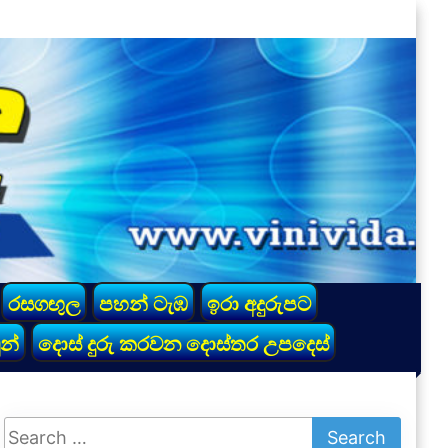
රසගඟුල
පහන් ටැඹ
ඉරා අදුරුපට
න්
දොස් දුරු කරවන දොස්තර උපදෙස්