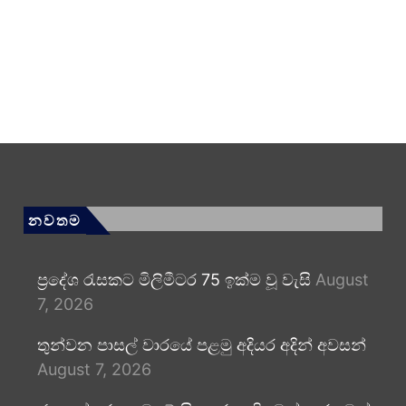
නවතම
ප්‍රදේශ රැසකට මිලිමීටර 75 ඉක්ම වූ වැසි
August
7, 2026
තුන්වන පාසල් වාරයේ පළමු අදියර අදින් අවසන්
August 7, 2026