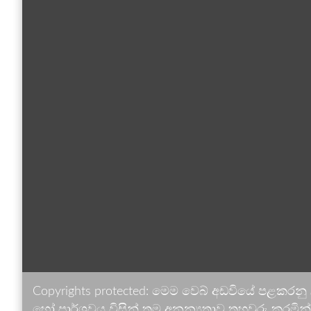
Copyrights protected: මෙම වෙබ් අඩවියේ පළකරනු
හෝ පාර්ශවය විසින් තම අනන්‍යතාව තහවුරු කරමින් ඉ