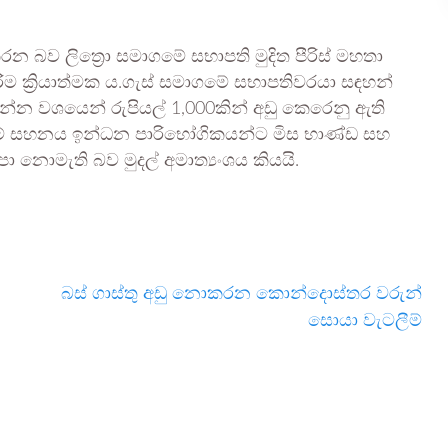
ු කරන බව ලිත්‍රො සමාගමේ සභාපති මුදිත පීරිස් මහතා
ිරීම ක්‍රියාත්මක ය.ගැස් සමාගමේ සභාපතිවරයා සඳහන්
්න වශයෙන් රුපියල් 1,000කින් අඩු කෙරෙනු ඇති
ුවීමේ සහනය ඉන්ධන පාරිභෝගිකයන්ට මිස භාණ්ඩ සහ
නොමැති බව මුදල් අමාත්‍යංශය කියයි.
බස් ගාස්තු අඩු නොකරන කොන්දොස්තර වරුන්
සොයා වැටලීම්