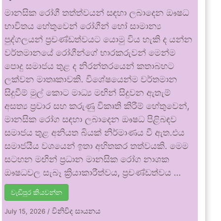
මානසික රෝගී තත්ත්වයන් සඳහා ලබාදෙන ඖෂධ
භාවිතය හේතුවෙන් රෝගීන් හෝ සාමාන්‍ය
පුද්ගලයන් ප්‍රචණ්ඩත්වයට යොමු විය හැකි ද යන්න
වර්තමානයේ රෝගීන්ගේ භාරකරුවන් මෙන්ම
පොදු සමාජය තුළ ද නිරන්තරයෙන් කතාබහට
ලක්වන මාතෘකාවකි. විශේෂයෙන්ම වර්තමාන
සිදුවීම් මුල් කොට මාධ්‍ය මඟින් සිදුවන ඇතැම්
අසත්‍ය ප්‍රචාර සහ කරුණු විකෘති කිරීම් හේතුවෙන්,
මානසික රෝග සඳහා ලබාදෙන ඖෂධ පිළිබඳව
සමාජය තුළ අනියත බියක් නිර්මාණය වී ඇත.එය
සමාජයීය වශයෙන් ඉතා අහිතකර තත්වයකි. මෙම
සටහන මඟින් ප්‍රධාන මානසික රෝග නාශක
ඖෂධවල සැබෑ ක්‍රියාකාරීත්වය, ප්‍රචණ්ඩත්වය …
වැඩිපුර කියවන්න
විනිවිද සායනය
July 15, 2026
/