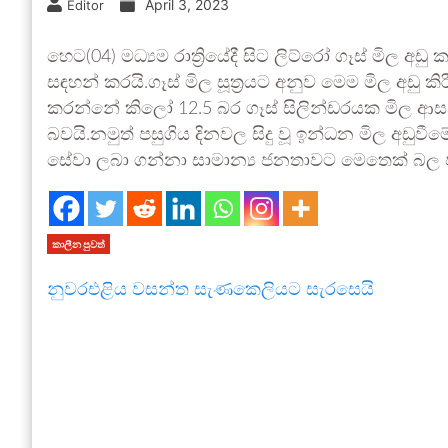
April 3, 2023
Editor
හෙට(04) මධ්‍යම රාත්‍රියේදී සිට ලිට්රෝ ගෑස් මිල අඩ
සඳහන් කරයි.ගෑස් මිල සූත්‍රයට අනුව මෙම මිල අඩු ක
කරන්නේ කිලෝ 12.5 බර ගෑස් සිලින්ඩරයක මිල ආසන
බවයි.නමුත් පසුගිය දිනවල සිදු වූ ඉන්ධන මිල අඩ
සේවා ලබා ගන්නා සාමාන්‍ය ජනතාවට මෙතෙක් බල පා 
කාලීන පුවත්
නුවරඑළිය වසන්ත සැණකෙලියට සැරසෙයි