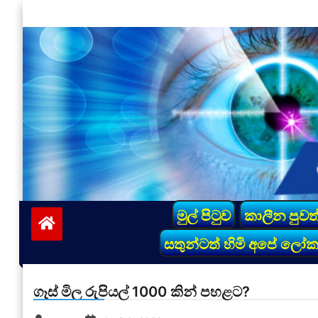
Skip
to
content
vinivida.lk
මුල් පිටුව
කාලීන පුවත
සතුන්ටත් හිමි අපේ ලෝ
ගෑස් මිල රුපියල් 1000 කින් පහළට?