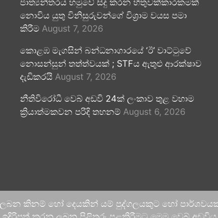
ජාත්‍යන්තරය හමුවේ සිදු කරන හිතුවක්කාරකමක්
නොවිය යුතු විනිසුරුවන්ගේ විශ්‍රාම වයස පමා
කිරීම
August 7, 2026
කොළඹ මැගසින් බන්ධනාගාරයේ ‘ඊ’ වාට්ටුවේ
නොසන්සුන් තත්ත්වයක් ; STFය ඇතුළු ආරක්ෂාව
දැඩිකරයි
August 7, 2026
නීතිවිරෝධී වෙබ් අඩවි 24ක් ලංකාව තුළ වහාම
ක්‍රියාත්මකවන පරිදි තහනම්
August 6, 2026
 ලබන කිනම් හෝ දෙයකින් යම් පුද්ගලයකුට හෝ පාර්ශවයකට
දිරිපත් කරනු ලබන පිළිතුරු පළකිරීමට මෙම වෙබ් අඩවිය ආච