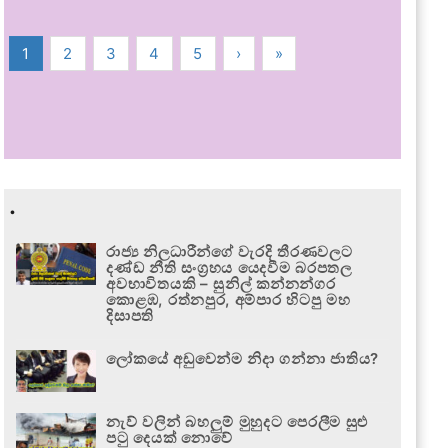
1
2
3
4
5
›
»
.
රාජ්‍ය නිලධාරීන්ගේ වැරදි තීරණවලට
දණ්ඩ නීති සංග්‍රහය යෙදවීම බරපතල
අවභාවිතයකි – සුනිල් කන්නන්ගර
කොළඹ, රත්නපුර, අම්පාර හිටපු මහ
දිසාපති
ලෝකයේ අඩුවෙන්ම නිදා ගන්නා ජාතිය?
නැව් වලින් බහලුම් මුහුදට පෙරලීම සුළු
පටු දෙයක් නොවේ