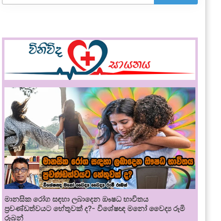
මානසික රෝග සඳහා ලබාදෙන ඖෂධ භාවිතය
ප්‍රචණ්ඩත්වයට හේතුවක් ද?- විශේෂඥ මනෝ වෛද්‍ය රූමි
රූබන්