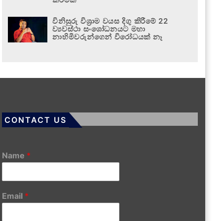
විනිසුරු විශ්‍රාම වයස දිගු කිරීමේ 22
ව්‍යවස්ථා සංශෝධනයට මහා
නාහිමිවරුන්ගෙන් විරෝධයක් නෑ
CONTACT US
Name
*
Email
*