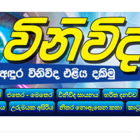
්
එතෙර - මෙතෙර
විනිවිද සායනය
හරිත දනව්ව
කය
උරුමයක අසිරිය
නිතර නොඇසෙන කතා
කාටූ