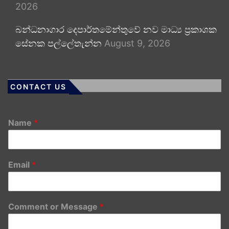
2026
බන්ධනාගාර දෙපාර්තමේන්තුවේ නව මාධ්‍ය ප්‍රකාශක
සේනක පල්ලේතැන්න
August 9, 2026
CONTACT US
Name
*
Email
*
Comment or Message
*