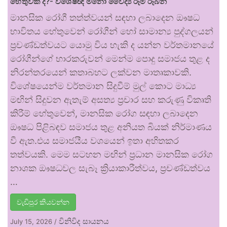
හේතුවක් ද?- විශේෂඥ මනෝ වෛද්‍ය රූමි රූබන්
මානසික රෝගී තත්ත්වයන් සඳහා ලබාදෙන ඖෂධ
භාවිතය හේතුවෙන් රෝගීන් හෝ සාමාන්‍ය පුද්ගලයන්
ප්‍රචණ්ඩත්වයට යොමු විය හැකි ද යන්න වර්තමානයේ
රෝගීන්ගේ භාරකරුවන් මෙන්ම පොදු සමාජය තුළ ද
නිරන්තරයෙන් කතාබහට ලක්වන මාතෘකාවකි.
විශේෂයෙන්ම වර්තමාන සිදුවීම් මුල් කොට මාධ්‍ය
මඟින් සිදුවන ඇතැම් අසත්‍ය ප්‍රචාර සහ කරුණු විකෘති
කිරීම් හේතුවෙන්, මානසික රෝග සඳහා ලබාදෙන
ඖෂධ පිළිබඳව සමාජය තුළ අනියත බියක් නිර්මාණය
වී ඇත.එය සමාජයීය වශයෙන් ඉතා අහිතකර
තත්වයකි. මෙම සටහන මඟින් ප්‍රධාන මානසික රෝග
නාශක ඖෂධවල සැබෑ ක්‍රියාකාරීත්වය, ප්‍රචණ්ඩත්වය
…
වැඩිපුර කියවන්න
විනිවිද සායනය
July 15, 2026
/