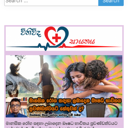
මානසික රෝග සඳහා ලබාදෙන ඖෂධ භාවිතය ප්‍රචණ්ඩත්වයට