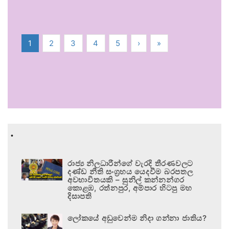
1
2
3
4
5
›
»
.
රාජ්‍ය නිලධාරීන්ගේ වැරදි තීරණවලට
දණ්ඩ නීති සංග්‍රහය යෙදවීම බරපතල
අවභාවිතයකි – සුනිල් කන්නන්ගර
කොළඹ, රත්නපුර, අම්පාර හිටපු මහ
දිසාපති
ලෝකයේ අඩුවෙන්ම නිදා ගන්නා ජාතිය?