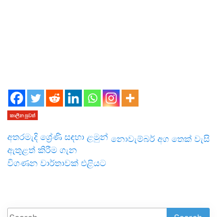
කාලීන පුවත්
අතරමැදි ශ්‍රේණි සඳහා ළමුන්
නොවැම්බර් අග තෙක් වැසි
ඇතුළත් කිරීම ගැන
විගණන වාර්තාවක් එළියට