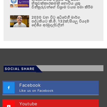
හිතුවක්කාරකමක් නොවිය යුතු
විනිසුරුවන්ගේ විශ්‍රාම වයස පමා කිරීම
2030 වන විට අධිවේගී මාර්ග
පද්ධතියට කි.මී. 132ක්;සියලු වියදම්
දේශීය අරමුදල්වලින්
SOCIAL SHARE
Facebook
Like us on Facebook
Youtube