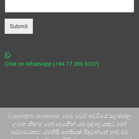
Submit
Chat on WhatsApp (+94 77 359 6107)
Copyrights protected: මෙම වෙබ් අඩවියේ පළකරනු
ලබන කිනම් හෝ දෙයකින් යම් පුද්ගලයකුට හෝ
පාර්ශවයකට යම්කිසි අගතියක් සිදුවන්නේ නම් එම