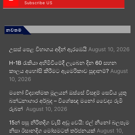
Subscribe US
නවතම
උසස් පෙළ විභාගය අදින් ඇරඹෙයි
August 10, 2026
H-1B රැකියා අහිමිවීමේදී ලැබෙන දින 60 සහන
කාලය අහෝසි කිරීමට ඇමෙරිකාව සූදානම්?
August
10, 2026
මනෝ විද්‍යාත්මක මූලයන් ඔස්සේ විසඳුම් සෙවිය යුතු
බන්ධනාගාර අර්බුද – විශේෂඥ මනෝ වෛද්‍ය රූමි
රූබන්
August 10, 2026
15න් පසු නිරිතදිග වැසි අඩු වෙයි: එල් නිනෝ බලපෑම
නිසා ඊසානදිග මෝසමටත් තර්ජනයක්
August 10,