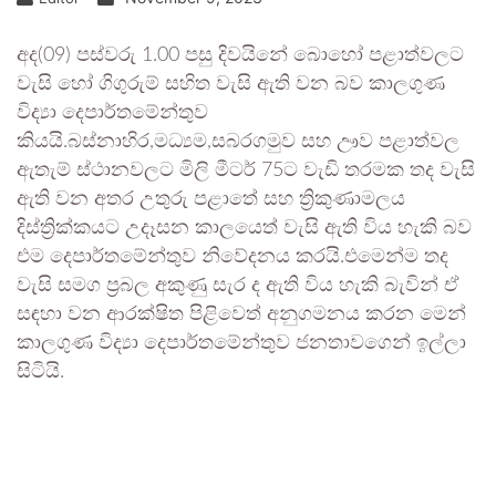
අද(09) පස්වරු 1.00 පසු දිවයිනේ බොහෝ පළාත්වලට
වැසි හෝ ගිගුරුම් සහිත වැසි ඇති වන බව කාලගුණ
විද්‍යා දෙපාර්තමේන්තුව
කියයි.බස්නාහිර,මධ්‍යම,සබරගමුව සහ ඌව පළාත්වල
ඇතැම් ස්ථානවලට මිලි මීටර් 75ට වැඩි තරමක තද වැසි
ඇති වන අතර උතුරු පළාතේ සහ ත්‍රිකුණාමලය
දිස්ත්‍රික්කයට උදෑසන කාලයෙත් වැසි ඇති විය හැකි බව
එම දෙපාර්තමේන්තුව නිවේදනය කරයි.එමෙන්ම තද
වැසි සමග ප්‍රබල අකුණු සැර ද ඇති විය හැකි බැවින් ඒ
සඳහා වන ආරක්ෂිත පිළිවෙත් අනුගමනය කරන මෙන්
කාලගුණ විද්‍යා දෙපාර්තමේන්තුව ජනතාවගෙන් ඉල්ලා
සිටියි.