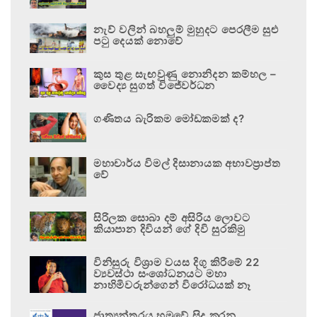
නැව් වලින් බහලුම් මුහුදට පෙරලීම සුළු
පටු දෙයක් නොවේ
කුස තුළ සැඟවුණු නොනිදන කම්හල –
වෛද්‍ය සුගත් විජේවර්ධන
ගණිතය බැරිකම මෝඩකමක් ද?
මහාචාර්ය විමල් දිසානායක අභාවප්‍රාප්ත
වේ
සිරිලක සොබා දම් අසිරිය ලොවට
කියාපාන දිවියන් ගේ දිවි සුරකිමු
විනිසුරු විශ්‍රාම වයස දිගු කිරීමේ 22
ව්‍යවස්ථා සංශෝධනයට මහා
නාහිමිවරුන්ගෙන් විරෝධයක් නෑ
ජාත්‍යන්තරය හමුවේ සිදු කරන