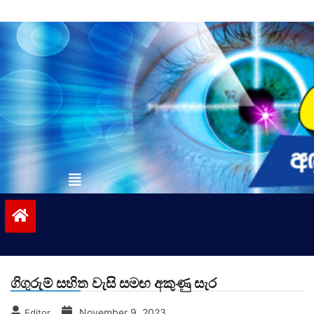
Skip
to
content
vinivida.lk
ගිගුරුම් සහිත වැසි සමඟ අකුණු සැර
November 9, 2023
Editor