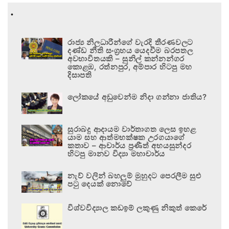
.
රාජ්‍ය නිලධාරීන්ගේ වැරදි තීරණවලට
දණ්ඩ නීති සංග්‍රහය යෙදවීම බරපතල
අවභාවිතයකි – සුනිල් කන්නන්ගර
කොළඹ, රත්නපුර, අම්පාර හිටපු මහ
දිසාපති
ලෝකයේ අඩුවෙන්ම නිදා ගන්නා ජාතිය?
සුරාබදු ආදායම වාර්තාගත ලෙස ඉහළ
යාම සහ ආත්මභක්ෂක උරගයාගේ
කතාව – ආචාර්ය ප්‍රණීත් අභයසුන්දර
හිටපු මානව විද්‍යා මහාචාර්ය
නැව් වලින් බහලුම් මුහුදට පෙරලීම සුළු
පටු දෙයක් නොවේ
විශ්වවිද්‍යාල කඩඉම් ලකුණු නිකුත් කෙරේ