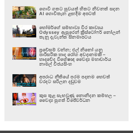
ගොවි ගතට සුවයත් හිතට නිවනත් සදන
AI ගොවිතැන ළඟදීම අපටත්
හෝමර්ගේ සම්භාව්‍ය වීර කාව්‍යය
Odyssey ඇසුරෙන් ක්‍රිස්ටෝෆර් නෝලන්
තැනූ දැවැන්ත සිනමාපටය
ප්‍රවේසම් වන්න; එල් නිනෝ යනු
පාරිසරික හෘද රෝග අවදානමකි –
හෘදවේද විශේෂඥ වෛද්‍ය මහාචාර්ය
නාමල් විජයසිංහ
අපරාධ නීතියේ පරම පදනම හෙවත්
වරදට සරිලන දඬුවම
කුස තුළ සැඟවුණු නොනිදන කම්හල –
වෛද්‍ය සුගත් විජේවර්ධන