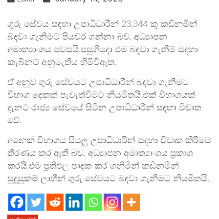
ගුරු සේවය සඳහා උපාධිධාරීන් 23,344 කු කඩිනමින්
බඳවා ගැනීමට පියවර ගන්නා බව, අධ්‍යාපන
අමාත්‍යාංශය පවසයි.පසුගියදා එම බඳවා ගැනීම් සඳහා
කැබිනට් අනුමැතිය හිමිවිඇත.
ඒ අනුව ගුරු සේවයට උපාධිධාරීන් බඳවා ගැනීමට
විභාග දෙකක් පැවැත්වීමට නියමිතයි.එක් විභාගයක්
දැනට රාජ්‍ය සේවයේ සිටින උපාධිධාරීන් සඳහා විවෘත
වේ.
අනෙක් විභාගය සියලු උපාධිධාරීන් සඳහා විවෘත කිරීමට
තීරණය කර ඇති බව, අධ්‍යාපන අමාත්‍යාංශය ප්‍රකාශ
කරයි.එම ප්‍රතිඵල පාදක කර ගනිමින් කඩිනමින්
සුදුසුකම් ලාභීන් ගුරු සේවයට බඳවා ගැනීමට නියමිතයි.