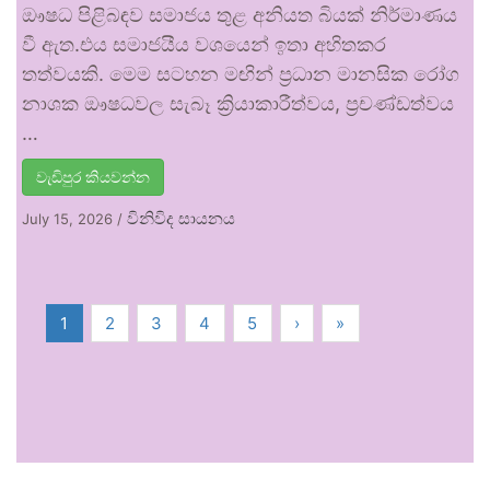
ඖෂධ පිළිබඳව සමාජය තුළ අනියත බියක් නිර්මාණය
වී ඇත.එය සමාජයීය වශයෙන් ඉතා අහිතකර
තත්වයකි. මෙම සටහන මඟින් ප්‍රධාන මානසික රෝග
නාශක ඖෂධවල සැබෑ ක්‍රියාකාරීත්වය, ප්‍රචණ්ඩත්වය
…
වැඩිපුර කියවන්න
විනිවිද සායනය
July 15, 2026
/
1
2
3
4
5
›
»