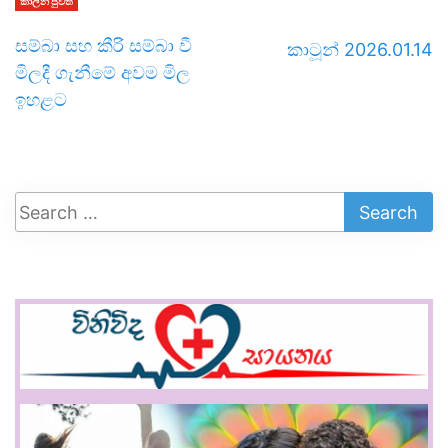
කාලීන පුවත්
සම්බා සහ කීරි සම්බා වී
කාටූන් 2026.01.14
මිලදී ගැනීමේ අවම මිල
ඉහළට