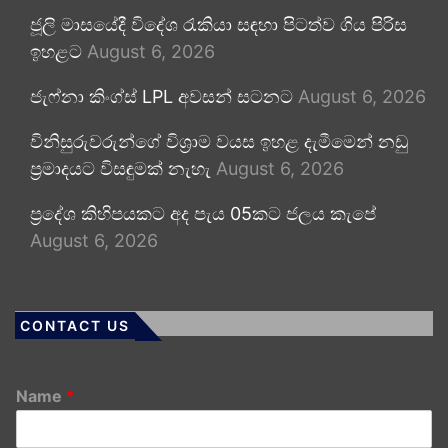
ජූලි මාසයේදී විදේශ රැකියා සඳහා පිටත්ව ගිය පිරිස
ඉහළට
August 6, 2026
ජැෆ්නා කිංග්ස් LPL අවසන් සටනට
August 6, 2026
විනිසුරුවරුන්ගේ විශ්‍රාම වයස ඉහළ දැමීමෙන් නඩු
ප්‍රමාදයට විසඳුමක් නැහැ
August 6, 2026
ප්‍රදේශ කිහිපයකට අද පැය 05කට ජලය කැපේ
August 6, 2026
CONTACT US
Name
*