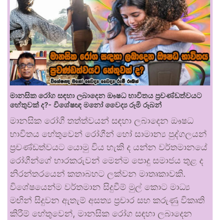
මානසික රෝග සඳහා ලබාදෙන ඖෂධ භාවිතය ප්‍රචණ්ඩත්වයට
හේතුවක් ද?- විශේෂඥ මනෝ වෛද්‍ය රූමි රූබන්
මානසික රෝගී තත්ත්වයන් සඳහා ලබාදෙන ඖෂධ
භාවිතය හේතුවෙන් රෝගීන් හෝ සාමාන්‍ය පුද්ගලයන්
ප්‍රචණ්ඩත්වයට යොමු විය හැකි ද යන්න වර්තමානයේ
රෝගීන්ගේ භාරකරුවන් මෙන්ම පොදු සමාජය තුළ ද
නිරන්තරයෙන් කතාබහට ලක්වන මාතෘකාවකි.
විශේෂයෙන්ම වර්තමාන සිදුවීම් මුල් කොට මාධ්‍ය
මඟින් සිදුවන ඇතැම් අසත්‍ය ප්‍රචාර සහ කරුණු විකෘති
කිරීම් හේතුවෙන්, මානසික රෝග සඳහා ලබාදෙන