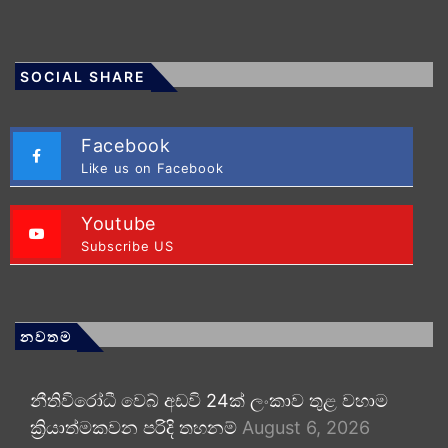
SOCIAL SHARE
Facebook
Like us on Facebook
Youtube
Subscribe US
නවතම
නීතිවිරෝධී වෙබ් අඩවි 24ක් ලංකාව තුළ වහාම
ක්‍රියාත්මකවන පරිදි තහනම්
August 6, 2026