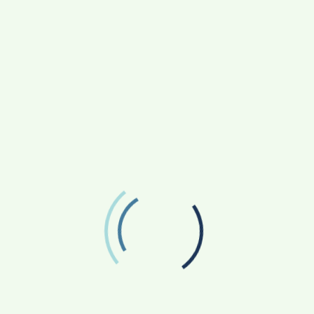
ුනඛයන් සතුය .
්,මානසික වර්ධනයට අවශ්‍ය වන ඉහත කී සියලු
හිමිවනු ඇත.
න්ට සැලසෙන මෙහෙය පිළිබඳව ය. එලෙසින්ම සුනඛයන්
ි හිමිවෙයි. කායික මානසික නිරෝගීතාවය සඳහා සුනඛයකු
ය.
ු කිරීම පිණිස සුනඛයෙකු ඉතා හොඳ මිතුරෙකි.
කෙනෙකුට නිවසේ ගත කරන ජීවිතය තුළ තදබල තනිකමත්
ත්ත්වයට පත් ව සිටින බැවින් දරුවන්ට දෙමාපියන්
ෙබඳු කෙනෙකුට අන් කාටත් වඩා හොඳින් සමීප විය
කිරීම තුළින් එවැනි අයගේ ජීවිතය ද ක්‍රමවත් රටාවකට
 හෝ ගොස් නිවසට පැමිණෙන තෙක්ම බලා සිටීම
රම් උනන්දුවකින් ඔහුගේ පැමිණීම බලාසිටින්නේ නැත.
 යන විටෙක වුවත් සතුන් හා මිනිසා අතර නොබිඳෙන
යා තමාට හොඳින් සැලකුවත්, නැතත් සුනඛයා තම
නේ නැත. කිසිම හේතුවකටවත් සුනඛයා ස්වාමියාට