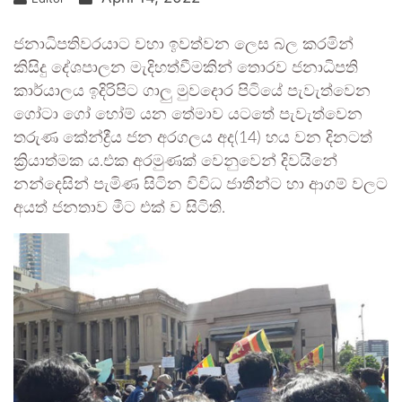
ජනාධිපතිවරයාට වහා ඉවත්වන ලෙස බල කරමින්
කිසිදු දේශපාලන මැදිහත්වීමකින් තොරව ජනාධිපති
කාර්යාලය ඉදිරිපිට ගාලු මුවදොර පිටියේ පැවැත්වෙන
ගෝටා ගෝ හෝම් යන තේමාව යටතේ පැවැත්වෙන
තරුණ කේන්ද්‍රීය ජන අරගලය අද(14) හය වන දිනටත්
ක්‍රියාත්මක ය.එක අරමුණක් වෙනුවෙන් දිවයිනේ
නන්දෙසින් පැමිණ සිටින විවිධ ජාතීන්ට හා ආගම් වලට
අයත් ජනතාව මීට එක් ව සිටිති.