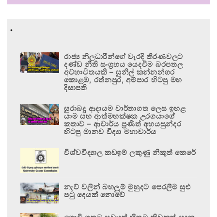
.
රාජ්‍ය නිලධාරීන්ගේ වැරදි තීරණවලට
දණ්ඩ නීති සංග්‍රහය යෙදවීම බරපතල
අවභාවිතයකි – සුනිල් කන්නන්ගර
කොළඹ, රත්නපුර, අම්පාර හිටපු මහ
දිසාපති
සුරාබදු ආදායම වාර්තාගත ලෙස ඉහළ
යාම සහ ආත්මභක්ෂක උරගයාගේ
කතාව – ආචාර්ය ප්‍රණීත් අභයසුන්දර
හිටපු මානව විද්‍යා මහාචාර්ය
විශ්වවිද්‍යාල කඩඉම් ලකුණු නිකුත් කෙරේ
නැව් වලින් බහලුම් මුහුදට පෙරලීම සුළු
පටු දෙයක් නොවේ