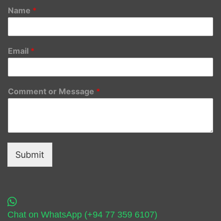
Name
*
Email
*
Comment or Message
*
Submit
Chat on WhatsApp (+94 77 359 6107)