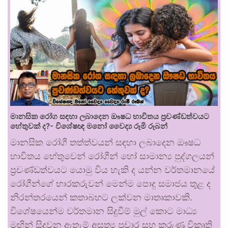
මානසික රෝග සඳහා ලබාදෙන ඖෂධ භාවිතය ප්‍රචණ්ඩත්වයට
හේතුවක් ද?- විශේෂඥ මනෝ වෛද්‍ය රූමි රූබන්
මානසික රෝගී තත්ත්වයන් සඳහා ලබාදෙන ඖෂධ
භාවිතය හේතුවෙන් රෝගීන් හෝ සාමාන්‍ය පුද්ගලයන්
ප්‍රචණ්ඩත්වයට යොමු විය හැකි ද යන්න වර්තමානයේ
රෝගීන්ගේ භාරකරුවන් මෙන්ම පොදු සමාජය තුළ ද
නිරන්තරයෙන් කතාබහට ලක්වන මාතෘකාවකි.
විශේෂයෙන්ම වර්තමාන සිදුවීම් මුල් කොට මාධ්‍ය
මඟින් සිදුවන ඇතැම් අසත්‍ය ප්‍රචාර සහ කරුණු විකෘති