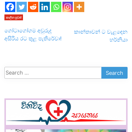
කාලීන පුවත්
ගෝටාගෝගම අවුරුදු
කාන්තාවන් ට වැළඳෙන
අසිරිය රට තුළ පැතිරේවා!
හර්නියා