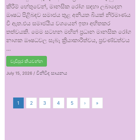
කිරීම් හේතුවෙන්, මානසික රෝග සඳහා ලබාදෙන
ඖෂධ පිළිබඳව සමාජය තුළ අනියත බියක් නිර්මාණය
වී ඇත.එය සමාජයීය වශයෙන් ඉතා අහිතකර
තත්වයකි. මෙම සටහන මඟින් ප්‍රධාන මානසික රෝග
නාශක ඖෂධවල සැබෑ ක්‍රියාකාරීත්වය, ප්‍රචණ්ඩත්වය
…
වැඩිපුර කියවන්න
විනිවිද සායනය
July 15, 2026
/
1
2
3
4
5
›
»