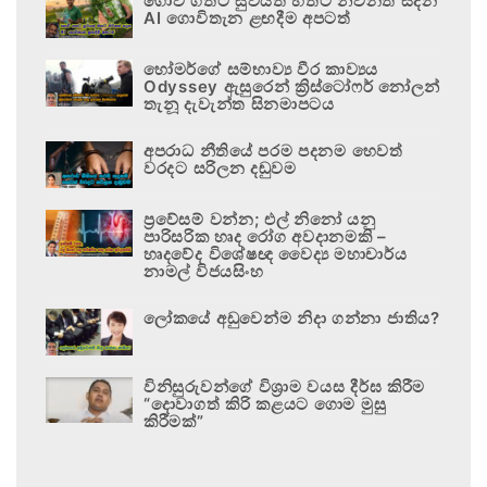
ගොවි ගතට සුවයත් හිතට නිවනත් සදන
AI ගොවිතැන ළඟදීම අපටත්
හෝමර්ගේ සම්භාව්‍ය වීර කාව්‍යය
Odyssey ඇසුරෙන් ක්‍රිස්ටෝෆර් නෝලන්
තැනූ දැවැන්ත සිනමාපටය
අපරාධ නීතියේ පරම පදනම හෙවත්
වරදට සරිලන දඬුවම
ප්‍රවේසම් වන්න; එල් නිනෝ යනු
පාරිසරික හෘද රෝග අවදානමකි –
හෘදවේද විශේෂඥ වෛද්‍ය මහාචාර්ය
නාමල් විජයසිංහ
ලෝකයේ අඩුවෙන්ම නිදා ගන්නා ජාතිය?
විනිසුරුවන්ගේ විශ්‍රාම වයස දීර්ඝ කිරීම
“දොවාගත් කිරි කළයට ගොම මුසු
කිරීමක්”