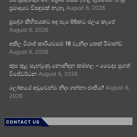
ප්‍රමාදයට විසඳුමක් නැහැ
August 6, 2026
ප්‍රදේශ කිහිපයකට අද පැය 05කට ජලය කැපේ
August 6, 2026
අකිල විරාජ් කාරියවසම් 18 වැනිදා තෙක් රිමාන්ඩ්
August 6, 2026
කුස තුළ සැඟවුණු නොනිදන කම්හල – වෛද්‍ය සුගත්
විජේවර්ධන
August 6, 2026
ලෝකයේ අඩුවෙන්ම නිදා ගන්නා ජාතිය?
August 6,
2026
CONTACT US