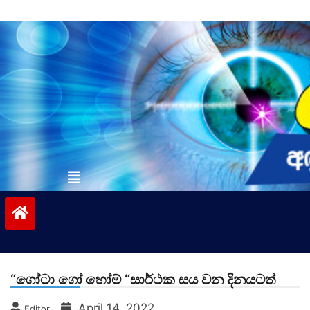
Skip
to
content
vinivida.lk
“ගෝටා ගෝ හෝම් “සාර්ථක සය වන දිනයටත්
April 14, 2022
Editor