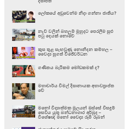
දිසාපති
ලෝකයේ අඩුවෙන්ම නිදා ගන්නා ජාතිය?
නැව් වලින් බහලුම් මුහුදට පෙරලීම සුළු
පටු දෙයක් නොවේ
කුස තුළ සැඟවුණු නොනිදන කම්හල –
වෛද්‍ය සුගත් විජේවර්ධන
ගණිතය බැරිකම මෝඩකමක් ද?
මහාචාර්ය විමල් දිසානායක අභාවප්‍රාප්ත
වේ
මනෝ විද්‍යාත්මක මූලයන් ඔස්සේ විසඳුම්
සෙවිය යුතු බන්ධනාගාර අර්බුද –
විශේෂඥ මනෝ වෛද්‍ය රූමි රූබන්