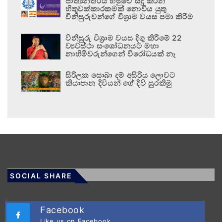
ජාත්‍යන්තරය හමුවේ සිදු කරන
හිතුවක්කාරකමක් නොවිය යුතු
විනිසුරුවන්ගේ විශ්‍රාම වයස පමා කිරීම
විනිසුරු විශ්‍රාම වයස දිගු කිරීමේ 22
ව්‍යවස්ථා සංශෝධනයට මහා
නාහිමිවරුන්ගෙන් විරෝධයක් නෑ
සිරිලක සොබා දම් අසිරිය ලොවට
කියාපාන දිවියන් ගේ දිවි සුරකිමු
SOCIAL SHARE
Facebook
Like us on Facebook