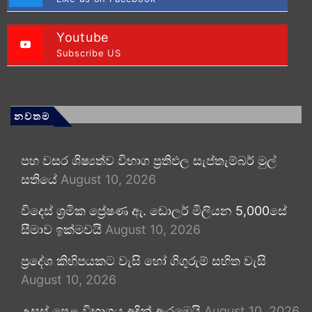
Youtube
Subscribe US
නවතම
පහ වසර ශිෂ්‍යත්ව විභාග ප්‍රතිඵල සැප්තැම්බර් මුල්
සතියේ
August 10, 2026
විදෙස් ශ්‍රමික ප්‍රේෂණ ඇ. ඩොලර් මිලියන 5,000සේ
සීමාව ඉක්මවයි
August 10, 2026
ප්‍රදේශ කිහිපයකට වැසි හෝ ගිගුරුම් සහිත වැසි
August 10, 2026
උසස් පෙළ විභාගය අදින් ඇරඹෙයි
August 10, 2026