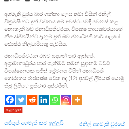
අගමැති ධුරය බාර ගන්නා ලෙස තමා විසින් රනිල්
වික්‍රමසිංහට දුන් වචනය මේ අවස්ථාවේදී වෙනස් කළ
නොහැකි බව ජනාධිපතිවරයා, විපක්ෂ නායකවරයාගේ
නියෝජිතයින්ට දැනුම් දුන් බව ජනාධිපති කාර්යාලයේ
ජ්‍යෙෂ්ඨ නිලධාරියකු පැවසිය.
ජනාධිපතිවරයා එබව සඳහන් කර ඇත්තේ,
අග්‍රාමාත්‍යධුරය භාර ගැනීමට තමන් සුදානම් බවට
විපක්ෂනායක සජීත් ප්‍රේමදාස විසින් ජනාධිපති
ගෝඨාභය රාජපක්ෂ වෙත අද (12) දහවල් ලිපියක් යොමු
තිබු ලිපියට ප්‍රතිචාර දක්වමිනි.
කාලීන පුවත්
සජිතුත් අගමැති කම ඉල්ලයි
රනිල් අගමැති ධුරයේ