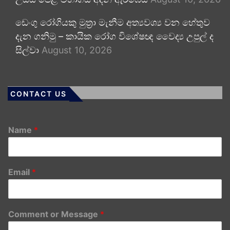
ඩෙංගු රෝගියකු ⁣මුත්‍රා මැනීම අත්‍යවශ්‍ය වන හේතුව
දැන ගනිමු – කායික රෝග විශේෂඥ වෛද්‍ය උපුල් ද
සිල්වා
August 10, 2026
CONTACT US
Name
*
Email
*
Comment or Message
*