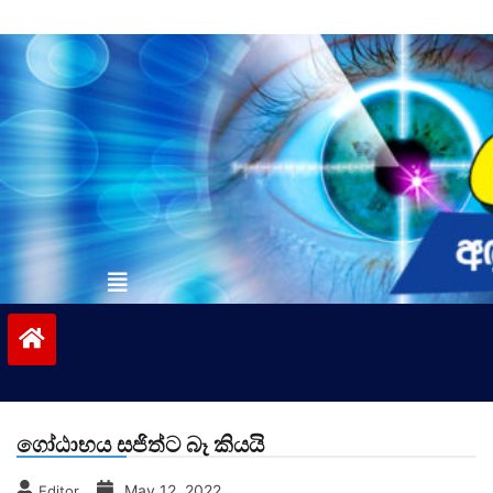
Skip
to
content
vinivida.lk
ගෝඨාභය සජිත්ට බෑ කියයි
May 12, 2022
Editor