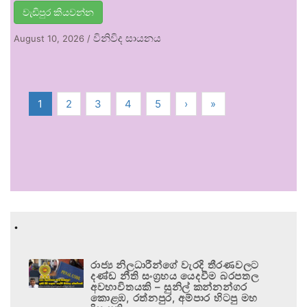
වැඩිපුර කියවන්න
විනිවිද සායනය
August 10, 2026
/
1
2
3
4
5
›
»
.
රාජ්‍ය නිලධාරීන්ගේ වැරදි තීරණවලට
දණ්ඩ නීති සංග්‍රහය යෙදවීම බරපතල
අවභාවිතයකි – සුනිල් කන්නන්ගර
කොළඹ, රත්නපුර, අම්පාර හිටපු මහ