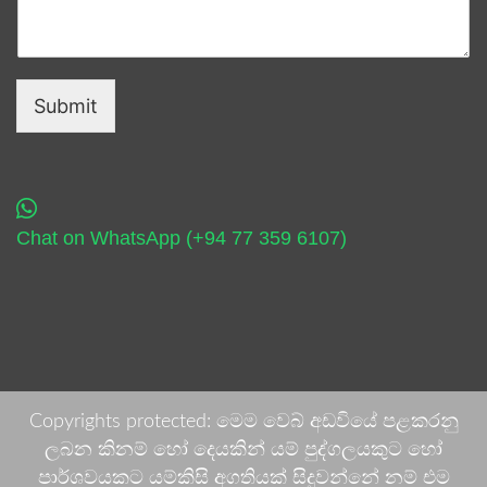
Submit
Chat on WhatsApp (+94 77 359 6107)
Copyrights protected: මෙම වෙබ් අඩවියේ පළකරනු
ලබන කිනම් හෝ දෙයකින් යම් පුද්ගලයකුට හෝ
පාර්ශවයකට යම්කිසි අගතියක් සිදුවන්නේ නම් එම