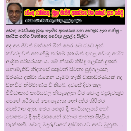
ඩෙංගු රෝගියකු ⁣මුත්‍රා මැනීම අත්‍යවශ්‍ය වන හේතුව දැන ගනිමු –
කායික රෝග විශේෂඥ වෛද්‍ය උපුල් ද සිල්වා
අද අප ජීවත් වන්නේ මින් පෙර මේ රටේ අන්
කවරදාවත් නොතිබූ තරමේ ඉතාමත් ඉහළ ඩෙංගු රෝග
ආශ්‍රිත පරිසරයක ය. මේ නිසාම කිසිදු ලෙඩක් දුකක්
නොමැතිව නිදහසේ සතුටින් සිටිනා පුද්ගලයකු
මරණය දක්වා රැගෙන යෑමට හැකි වාතාවරණයක් අද
වනවිට නිර්මාණය වී තිබේ. දවසේ දිවා කල
විවිධාකාර කාර්යවල නියැලෙන විට ඩෙංගු මදුරුවකුට
අපගේ ශරීරයේ කොතැනක හෝ දෂ්ට කිරීමට
අවස්ථාව ඇත. මෙය ගෙදර දී, කාර්යාලයේ හෝ
මඟතොට දී ආදී වශයෙන් ඕනෑම තැනක සිදුවිය
හැක්කකි. ඩෙංගු මදුරුවාගේ දෂ්ටනයට අපට මුහුණ …