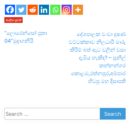
කාලීන පුවත්
“ලොරෙන්සෝ පුතා
දේශපාලක වංචා දූෂණ
04”මුදාගනියි
වට්ටක්කාව නිලධාරී මාරු
කිරීම් බත් ඇට වලින් වසා
දැමිය හැකිද? – සුනිල්
කන්නන්ගර
කොළඹ,රත්නපුර,අම්පාර
හිටපු මහ දිසාපති