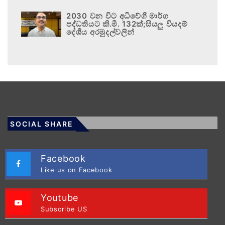
2030 වන විට අධිවේගී මාර්ග
පද්ධතියට කි.මී. 132ක්;සියලු වියදම්
දේශීය අරමුදල්වලින්
SOCIAL SHARE
Facebook
Like us on Facebook
Youtube
Subscribe US