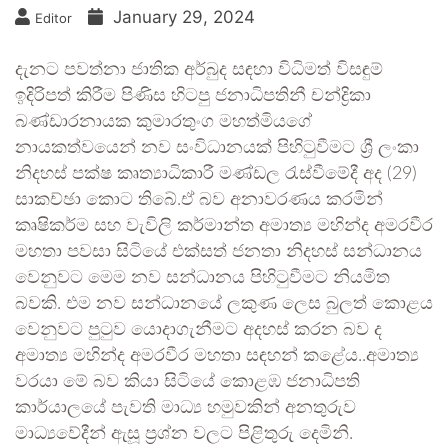
January 29, 2024
Editor
දැනට පවත්නා ජාතික අර්බුද සඳහා විධිමත් විසඳුම්
ඉදිරිපත් කිරීම පිණිස හිටපු ජනාධිපතිනී චන්ද්‍රිකා
බණ්ඩාරනායක කුමාරතුංග මහත්මියගේ
නායකත්වයෙන් නව සංවිධානයක් පිහිටුවීමට ශ්‍රී ලංකා
නිදහස් පක්ෂ කෘත්‍යාධිකාරී මණ්ඩල රැස්වීමේදී අද (29)
සාකච්ඡා කොට තිබේ.ඒ බව අනාවරණය කරමින්
කෘෂිකර්ම සහ වැවිලි කර්මාන්ත අමාත්‍ය මහින්ද අමරවීර
මහතා පවසා සිටියේ එක්සත් ජනතා නිදහස් සන්ධානය
වෙනුවට මෙම නව සන්ධානය පිහිටුවීමට නියමිත
බවකි. එම නව සන්ධානයේ ලකුණ ලෙස බුලත් කොළය
වෙනුවට පුටුව යොදාගැනීමට අදහස් කරන බව ද
අමාත්‍ය මහින්ද අමරවීර මහතා සඳහන් කළේය..අමාත්‍ය
වරයා මේ බව කියා සිටියේ කොළඹ ජනාධිපති
කාර්යාලයේ පැවති මාධ්‍ය හමුවකින් අනතුරුව
මාධ්‍යවේදීන් ඇසූ ප්‍රශ්න වලට පිළිතුරු දෙමිනි.