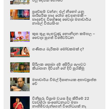
පටු දෙයක් නොවේ
ප්‍රවේසම් වන්න; එල් නිනෝ යනු
පාරිසරික හෘද රෝග අවදානමකි –
හෘදවේද විශේෂඥ වෛද්‍ය මහාචාර්ය
නාමල් විජයසිංහ
කුස තුළ සැඟවුණු නොනිදන කම්හල –
වෛද්‍ය සුගත් විජේවර්ධන
ගණිතය බැරිකම මෝඩකමක් ද?
සිරිලක සොබා දම් අසිරිය ලොවට
කියාපාන දිවියන් ගේ දිවි සුරකිමු
මහාචාර්ය විමල් දිසානායක අභාවප්‍රාප්ත
වේ
විනිසුරු විශ්‍රාම වයස දිගු කිරීමේ 22
ව්‍යවස්ථා සංශෝධනයට මහා
නාහිමිවරුන්ගෙන් විරෝධයක් නෑ