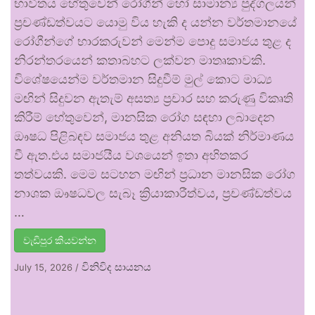
භාවිතය හේතුවෙන් රෝගීන් හෝ සාමාන්‍ය පුද්ගලයන්
ප්‍රචණ්ඩත්වයට යොමු විය හැකි ද යන්න වර්තමානයේ
රෝගීන්ගේ භාරකරුවන් මෙන්ම පොදු සමාජය තුළ ද
නිරන්තරයෙන් කතාබහට ලක්වන මාතෘකාවකි.
විශේෂයෙන්ම වර්තමාන සිදුවීම් මුල් කොට මාධ්‍ය
මඟින් සිදුවන ඇතැම් අසත්‍ය ප්‍රචාර සහ කරුණු විකෘති
කිරීම් හේතුවෙන්, මානසික රෝග සඳහා ලබාදෙන
ඖෂධ පිළිබඳව සමාජය තුළ අනියත බියක් නිර්මාණය
වී ඇත.එය සමාජයීය වශයෙන් ඉතා අහිතකර
තත්වයකි. මෙම සටහන මඟින් ප්‍රධාන මානසික රෝග
නාශක ඖෂධවල සැබෑ ක්‍රියාකාරීත්වය, ප්‍රචණ්ඩත්වය
…
වැඩිපුර කියවන්න
විනිවිද සායනය
July 15, 2026
/