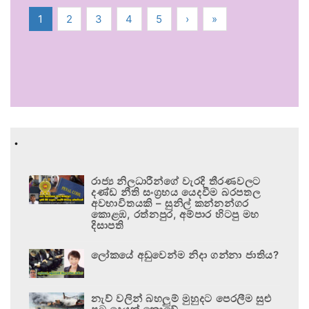
1
2
3
4
5
›
»
.
රාජ්‍ය නිලධාරීන්ගේ වැරදි තීරණවලට
දණ්ඩ නීති සංග්‍රහය යෙදවීම බරපතල
අවභාවිතයකි – සුනිල් කන්නන්ගර
කොළඹ, රත්නපුර, අම්පාර හිටපු මහ
දිසාපති
ලෝකයේ අඩුවෙන්ම නිදා ගන්නා ජාතිය?
නැව් වලින් බහලුම් මුහුදට පෙරලීම සුළු