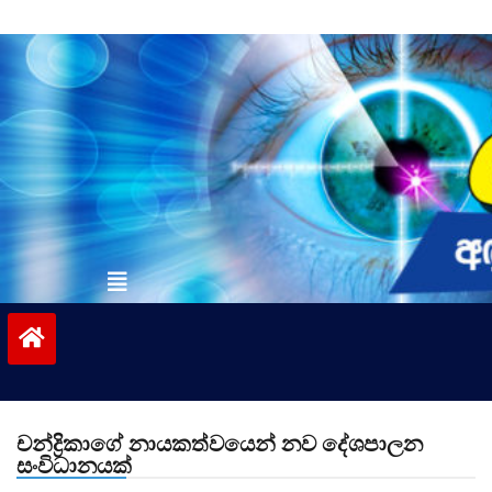
Skip
to
content
vinivida.lk
චන්ද්‍රිකාගේ නායකත්වයෙන් නව දේශපාලන
සංවිධානයක්