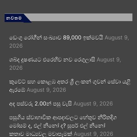
නවතම
ඩෙංගු රෝගීන් සංඛ්‍යාව 89,000 ඉක්මවයි
August 9,
2026
ශබ්ද දූෂණයට එරෙහිව නව රෙගුලාසි
August 9,
2026
කුවේට් සහ කොළඹ අතර ශ්‍රී ලංකන් ගුවන් සේවා යළි
ඇරඹේ
August 9, 2026
අද පස්වරු 2.00න් පසු වැසි
August 9, 2026
පසුගිය ස්වාභාවික ආපදාවලට හේතුව නිරිතදිග
මෝසම් ද, එල් නිනෝ ද? සුපර් එල් නිනෝ
කතාව මාධ්‍යවල මවාපෑමක්
August 9, 2026