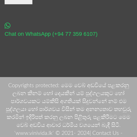
Chat on WhatsApp (+94 77 359 6107)
Copyrights protected: මෙම වෙබ් අඩවියේ පළකරනු
ලබන කිනම් හෝ දෙයකින් යම් පුද්ගලයකුට හෝ
පාර්ශවයකට යම්කිසි අගතියක් සිදුවන්නේ නම් එම
පුද්ගලයා හෝ පාර්ශවය විසින් තම අනන්‍යතාව තහවුරු
කරමින් ඉදිරිපත් කරනු ලබන පිළිතුරු පළකිරීමට මෙම
වෙබ් අඩවිය ආචාර ධර්මීය වශයෙන් බැඳී සිටී.
'www.vinivida.lk' © 2021- 2024| Contact Us -