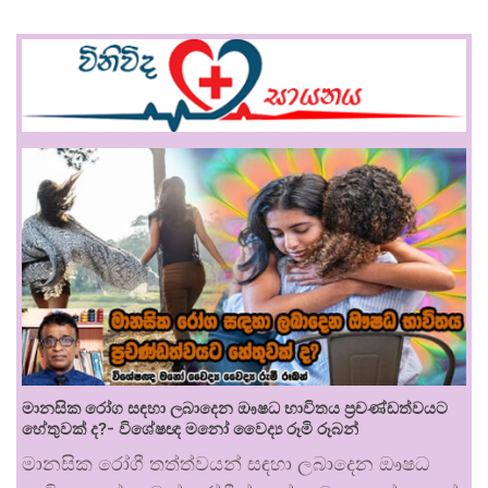
මානසික රෝග සඳහා ලබාදෙන ඖෂධ භාවිතය ප්‍රචණ්ඩත්වයට
හේතුවක් ද?- විශේෂඥ මනෝ වෛද්‍ය රූමි රූබන්
මානසික රෝගී තත්ත්වයන් සඳහා ලබාදෙන ඖෂධ