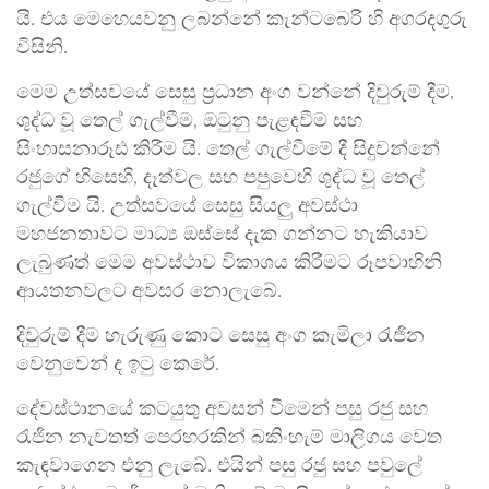
යි. එය මෙහෙයවනු ලබන්නේ කැන්ටබෙරි හි අගරදගුරු
විසිනි.
මෙම උත්සවයේ සෙසු ප්‍රධාන අංග වන්නේ දිවුරුම් දීම,
ශුද්ධ වූ තෙල් ගැල්වීම, ඔටුනු පැළඳවීම සහ
සිංහාසනාරූඪ කිරීම යි. තෙල් ගැල්වීමේ දී සිදුවන්නේ
රජුගේ හිසෙහි, දෑත්වල සහ පපුවෙහි ශුද්ධ වූ තෙල්
ගැල්වීම යි. උත්සවයේ සෙසු සියලු අවස්ථා
මහජනතාවට මාධ්‍ය ඔස්සේ දැක ගන්නට හැකියාව
ලැබුණත් මෙම අවස්ථාව විකාශය කිරීමට රූපවාහිනි
ආයතනවලට අවසර නොලැබේ.
දිවුරුම් දීම හැරුණු කොට සෙසු අංග කැමිලා රැජින
වෙනුවෙන් ද ඉටු කෙරේ.
දේවස්ථානයේ කටයුතු අවසන් වීමෙන් පසු රජු සහ
රැජින නැවතත් පෙරහරකින් බකිංහැම් මාලිගය වෙත
කැඳවාගෙන එනු ලැබේ. එයින් පසු රජු සහ පවුලේ