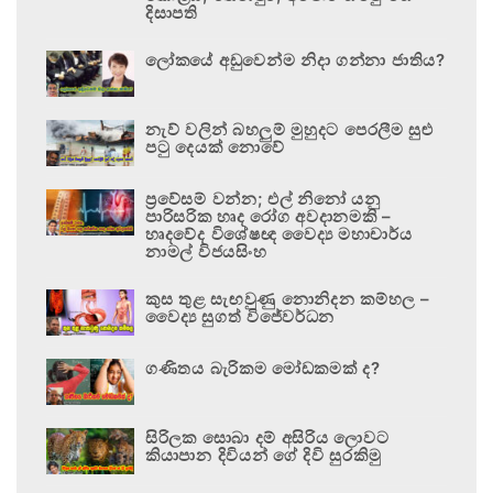
දිසාපති
ලෝකයේ අඩුවෙන්ම නිදා ගන්නා ජාතිය?
නැව් වලින් බහලුම් මුහුදට පෙරලීම සුළු
පටු දෙයක් නොවේ
ප්‍රවේසම් වන්න; එල් නිනෝ යනු
පාරිසරික හෘද රෝග අවදානමකි –
හෘදවේද විශේෂඥ වෛද්‍ය මහාචාර්ය
නාමල් විජයසිංහ
කුස තුළ සැඟවුණු නොනිදන කම්හල –
වෛද්‍ය සුගත් විජේවර්ධන
ගණිතය බැරිකම මෝඩකමක් ද?
සිරිලක සොබා දම් අසිරිය ලොවට
කියාපාන දිවියන් ගේ දිවි සුරකිමු