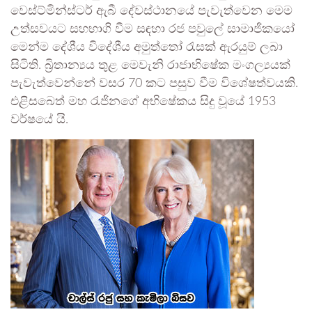
වෙස්ට්මින්ස්ටර් ඇබී දේවස්ථානයේ පැවැත්වෙන මෙම
උත්සවයට සහභාගි වීම සඳහා රජ පවුලේ සාමාජිකයෝ
මෙන්ම දේශීය විදේශීය අමුත්තෝ රැසක් ඇරයුම් ලබා
සිටිති. බ්‍රිතාන්‍යය තුළ මෙවැනි රාජාභිෂේක මංගල්‍යයක්
පැවැත්වෙන්නේ වසර 70 කට පසුව වීම විශේෂත්වයකි.
එළිසබෙත් මහ රැජිනගේ අභිෂේකය සිදු වූයේ 1953
වර්ෂයේ යි.