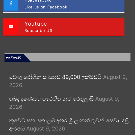
Facebook
Like us on Facebook
Youtube
Subscribe US
නවතම
ඩෙංගු රෝගීන් සංඛ්‍යාව 89,000 ඉක්මවයි
August 9,
2026
ශබ්ද දූෂණයට එරෙහිව නව රෙගුලාසි
August 9,
2026
කුවේට් සහ කොළඹ අතර ශ්‍රී ලංකන් ගුවන් සේවා යළි
ඇරඹේ
August 9, 2026