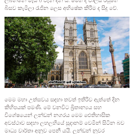
ලබන්නේ මැයි 6 වැනි දින ය. මෙහි දී චාල්ස් රජුගේ
බිසව කැමිලා රැජින ලෙස අභිෂේක කිරීම ද සිදු වේ.
මෙම මහා උත්සවය සඳහා තවත් ඉතිරිව ඇත්තේ දින
කිහිපයක් පමණි. මේ වනවිට බ්‍රිතාන්‍යය සහ
විශේෂයෙන් ලන්ඩන් නගරය මෙම ඓතිහාසික
අවස්ථාව සඳහා ලහලහියේ සූදානම් වෙමින් සිටින බව
මාධ්‍ය වාර්තා අනුව පෙනී යයි. ලන්ඩන් නුවර