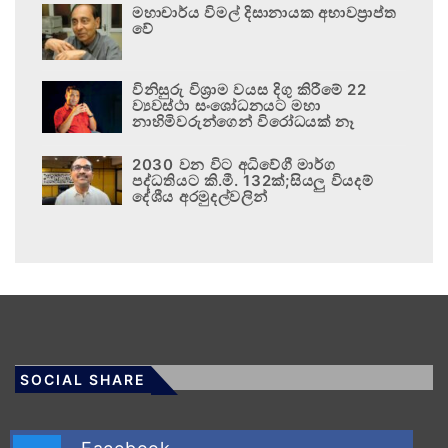
මහාචාර්ය විමල් දිසානායක අභාවප්‍රාප්ත
වේ
විනිසුරු විශ්‍රාම වයස දිගු කිරීමේ 22
ව්‍යවස්ථා සංශෝධනයට මහා
නාහිමිවරුන්ගෙන් විරෝධයක් නෑ
2030 වන විට අධිවේගී මාර්ග
පද්ධතියට කි.මී. 132ක්;සියලු වියදම්
දේශීය අරමුදල්වලින්
SOCIAL SHARE