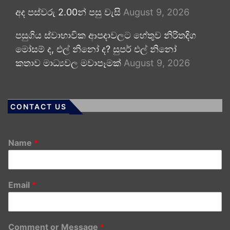
අද පස්වරු 2.00න් පසු වැසි
August 9, 2026
පසුගිය ස්වාභාවික ආපදාවලට හේතුව නිරිතදිග
මෝසම් ද, එල් නිනෝ ද? සුපර් එල් නිනෝ
කතාව මාධ්‍යවල මවාපෑමක්
August 9, 2026
CONTACT US
Name
*
Email
*
Comment or Message
*