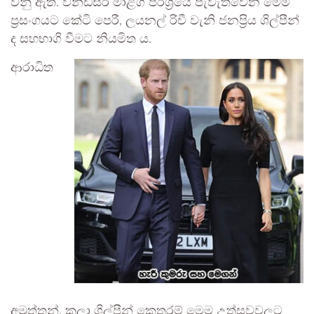
වනු ඇත. වින්ඩ්සර් මාළිග පරිශ්‍රයේ පැවැත්වෙන මෙම
ප්‍රසංගයට කේටි පෙරී, ලයනල් රිචී වැනි ජනප්‍රිය ශිල්පීන්
ද සහභාගි වීමට නියමිත ය.
ආරාධිත
අමුත්තන්, කලා ශිල්පීන් කෙතරම් මෙම උත්සවවලට