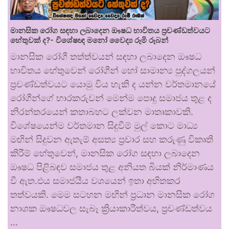
මානසික රෝග සඳහා ලබාදෙන ඖෂධ භාවිතය ප්‍රචණ්ඩත්වයට
හේතුවක් ද?- විශේෂඥ මනෝ වෛද්‍ය රූමි රූබන්
මානසික රෝගී තත්ත්වයන් සඳහා ලබාදෙන ඖෂධ
භාවිතය හේතුවෙන් රෝගීන් හෝ සාමාන්‍ය පුද්ගලයන්
ප්‍රචණ්ඩත්වයට යොමු විය හැකි ද යන්න වර්තමානයේ
රෝගීන්ගේ භාරකරුවන් මෙන්ම පොදු සමාජය තුළ ද
නිරන්තරයෙන් කතාබහට ලක්වන මාතෘකාවකි.
විශේෂයෙන්ම වර්තමාන සිදුවීම් මුල් කොට මාධ්‍ය
මඟින් සිදුවන ඇතැම් අසත්‍ය ප්‍රචාර සහ කරුණු විකෘති
කිරීම් හේතුවෙන්, මානසික රෝග සඳහා ලබාදෙන
ඖෂධ පිළිබඳව සමාජය තුළ අනියත බියක් නිර්මාණය
වී ඇත.එය සමාජයීය වශයෙන් ඉතා අහිතකර
තත්වයකි. මෙම සටහන මඟින් ප්‍රධාන මානසික රෝග
නාශක ඖෂධවල සැබෑ ක්‍රියාකාරීත්වය, ප්‍රචණ්ඩත්වය
…