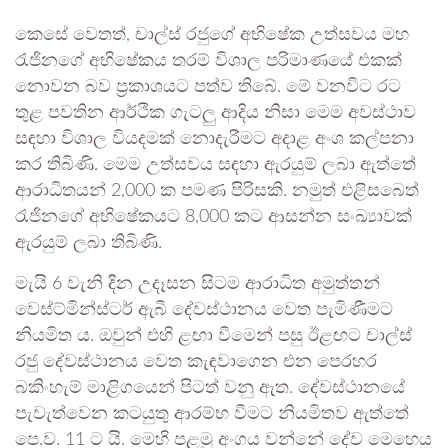
කෙසේ වෙතත්, චාල්ස් රජුගේ අභිෂේක උත්සවය මහ
රැජිනගේ අභිෂේකය තරම් විශාල පරිමාණයේ එකක්
නොවන බව ප්‍රකාශයට පත්ව තිබේ. මේ වනවිට රට
තුළ පවතින ආර්ථික ගැටලු ආදිය නිසා මෙම අවස්ථාව
සඳහා විශාල වියදමක් නොදැරීමට අදාළ අංශ කල්පනා
කර තිබිණි. මෙම උත්සවය සඳහා ඇරයුම් ලබා ඇත්තේ
ආරාධිතයන් 2,000 ක පමණ පිරිසකි. නමුත් එළිසබෙත්
රැජිනගේ අභිෂේකයට 8,000 කට ආසන්න සංඛ්‍යාවක්
ඇරයුම් ලබා තිබිණි.
මැයි 6 වැනි දින උදෑසන සිටම ආරාධිත අමුත්තන්
වෙස්ට්මින්ස්ටර් ඇබී දේවස්ථානය වෙත පැමිණීමට
නියමිත ය. ඔවුන් එහි ළඟා වීමෙන් පසු ඊළඟට චාල්ස්
රජු දේවස්ථානය වෙත කැඳවාගෙන එන පෙරහර
බකිංහැම් මාළිගයෙන් පිටත් වනු ඇත. දේවස්ථානයේ
පැවැත්වෙන කටයුතු ආරම්භ වීමට නියමිතව ඇත්තේ
පෙ.ව. 11 ට යි. මෙහි පළමු අංගය වන්නේ දේව මෙහෙය