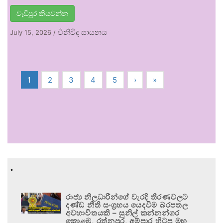
වැඩිපුර කියවන්න
විනිවිද සායනය
July 15, 2026
/
1
2
3
4
5
›
»
.
රාජ්‍ය නිලධාරීන්ගේ වැරදි තීරණවලට
දණ්ඩ නීති සංග්‍රහය යෙදවීම බරපතල
අවභාවිතයකි – සුනිල් කන්නන්ගර
කොළඹ, රත්නපුර, අම්පාර හිටපු මහ