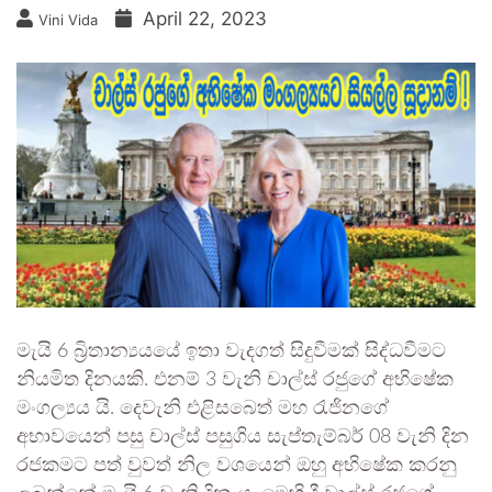
April 22, 2023
Vini Vida
මැයි 6 බ්‍රිතාන්‍යයයේ ඉතා වැදගත් සිදුවීමක් සිද්ධවීමට
නියමිත දිනයකි. එනම් 3 වැනි චාල්ස් රජුගේ අභිෂේක
මංගල්‍යය යි. දෙවැනි එළිසබෙත් මහ රැජිනගේ
අභාවයෙන් පසු චාල්ස් පසුගිය සැප්තැම්බර් 08 වැනි දින
රජකමට පත් වුවත් නිල වශයෙන් ඔහු අභිෂේක කරනු