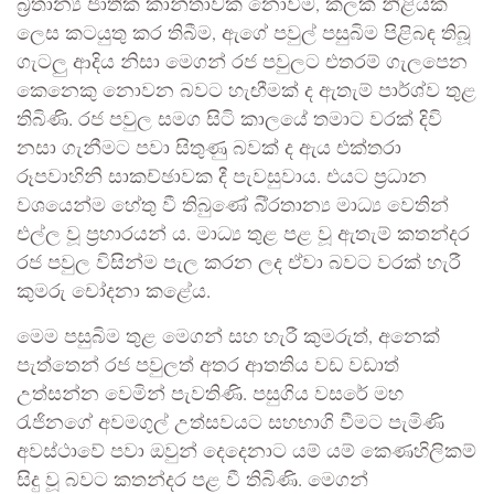
බ්‍රිතාන්‍ය ජාතික කාන්තාවක නොවීම, කලක් නිළියක
ලෙස කටයුතු කර තිබීම, ඇගේ පවුල් පසුබිම පිළිබඳ තිබූ
ගැටලු ආදිය නිසා මෙගන් රජ පවුලට එතරම් ගැලපෙන
කෙනෙකු නොවන බවට හැඟීමක් ද ඇතැම් පාර්ශ්ව තුළ
තිබිණි. රජ පවුල සමග සිටි කාලයේ තමාට වරක් දිවි
නසා ගැනීමට පවා සිතුණු බවක් ද ඇය එක්තරා
රූපවාහිනි සාකච්ඡාවක දී පැවසුවාය. එයට ප්‍රධාන
වශයෙන්ම හේතු වී තිබුණේ බි්‍රතාන්‍ය මාධ්‍ය වෙතින්
එල්ල වූ ප්‍රහාරයන් ය. මාධ්‍ය තුළ පළ වූ ඇතැම් කතන්දර
රජ පවුල විසින්ම පැල කරන ලද ඒවා බවට වරක් හැරී
කුමරු චෝදනා කළේය.
මෙම පසුබිම තුළ මෙගන් සහ හැරී කුමරුත්, අනෙක්
පැත්තෙන් රජ පවුලත් අතර ආතතිය වඩ වඩාත්
උත්සන්න වෙමින් පැවතිණි. පසුගිය වසරේ මහ
රැජිනගේ අවමගුල් උත්සවයට සහභාගි වීමට පැමිණි
අවස්ථාවේ පවා ඔවුන් දෙදෙනාට යම් යම් කෙණහිලිකම්
සිදු වූ බවට කතන්දර පළ වී තිබිණි. මෙගන්