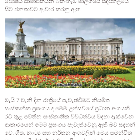
ජ්‍යෙෂ්ඨ සාමාජිකයන් බකිංහැම් මාලිගයේ සඳළුතලයේ
සිට ජනතාවට ආචාර කරනු ඇත.
මැයි 7 වැනි දින රාත්‍රියේ පැවැත්වීමට නියමිත
සංස්කෘතික ප්‍රසංගය ද මෙම උත්සවයේ ප්‍රධාන අංගයකි.
රට තුළ පවතින සංස්කෘතික විවිධත්වය විදහා දැක්වෙන
ආකාරයෙන් මෙම ප්‍රසංගය පැවැත්වෙනු ඇති බව සඳහන්
වේ. ගීත, නාට්‍ය සහ නර්තන අංගවලින් මෙය සමන්විත