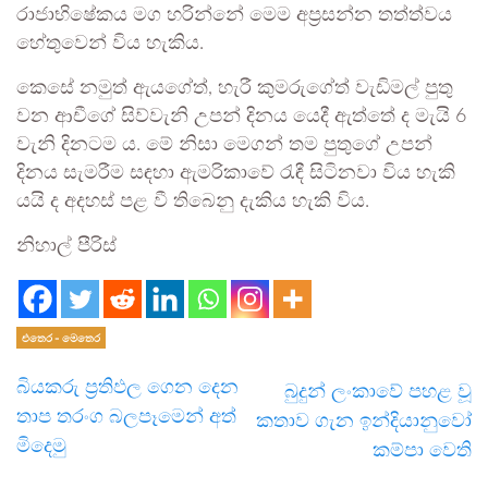
රාජාභිෂේකය මග හරින්නේ මෙම අප්‍රසන්න තත්ත්වය
හේතුවෙන් විය හැකිය.
කෙසේ නමුත් ඇයගේත්, හැරී කුමරුගේත් වැඩිමල් පුතු
වන ආචීගේ සිව්වැනි උපන් දිනය යෙදී ඇත්තේ ද මැයි 6
වැනි දිනටම ය. මේ නිසා මෙගන් තම පුතුගේ උපන්
දිනය සැමරීම සඳහා ඇමරිකාවේ රැඳී සිටිනවා විය හැකි
යයි ද අදහස් පළ වී තිබෙනු දැකිය හැකි විය.
නිහාල් පීරිස්
එතෙර - මෙතෙර
බියකරු ප්‍රතිඵල ගෙන දෙන
බුදුන් ලංකාවේ පහළ වූ
තාප තරංග බලපෑමෙන් අත්
කතාව ගැන ඉන්දියානුවෝ
මිදෙමු
කම්පා වෙති