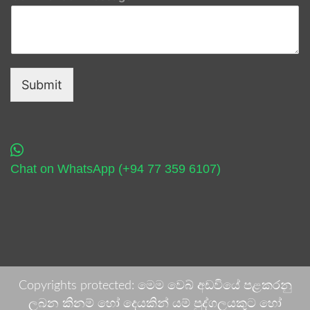
Submit
Chat on WhatsApp (+94 77 359 6107)
Copyrights protected: මෙම වෙබ් අඩවියේ පළකරනු
ලබන කිනම් හෝ දෙයකින් යම් පුද්ගලයකුට හෝ