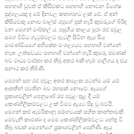
සහභාගි වුවත් ඒ කිසිවකට සහභාගි නොවන විශේෂ
පුද්ගලයකු ද මේ දිනවල කතාබහට ලක් වේ. ඒ අන්
කිසිවෙකු නොව චාල්ස් රජුගේ පුත් හැරී කුමරුගේ බිරිඳ
වන මෙගන් මාර්කල් ය. පසුගිය කාලය පුරා රජ පවුල
සමග විවිධ ගැටුම්වලට පැටලී සිටින ඇය සිය
මාමණ්ඩියගේ අභිෂේක මංගල්‍යයට සහභාගි වන්නේ
නැත. උත්සවයට සහභාගි වන්නේ හැරී කුමරු පමණක්
බව මාධ්‍ය වාර්තා කර තිබූ අතර බකිංහැම් මාලිගය ද එය
සනාථ කර තිබිණි.
මෙගන් සහ රජ පවුල අතර කලෙක පටන්ම යම් යම්
ආතතීන් පවතින බව රහසක් නොවේ. ඇයගේ
ප්‍රකාශවලින් පෙනුණේ රජ පවුල තුළ දී යම්
කෙණහිලිකම්වලට ලක් වීමට ඇයට සිදු වූ බවයි.
මෙගන් කළු ඇමරිකානු සම්භවයක් සහිත කාන්තාවකි.
මෙවැනි කාරණා ද මෙම කෙණහිලිකම්වලට හේතු වී
තිබූ බවක් මෙගන්ගේ ප්‍රකාශවලින් පෙනිණි. ඇය