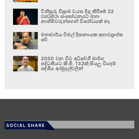
විනිසුරු විශ්‍රාම වයස දිගු කිරීමේ 22
ව්‍යවස්ථා සංශෝධනයට මහා
නාහිමිවරුන්ගෙන් විරෝධයක් නෑ
මහාචාර්ය විමල් දිසානායක අභාවප්‍රාප්ත
වේ
2030 වන විට අධිවේගී මාර්ග
පද්ධතියට කි.මී. 132ක්;සියලු වියදම්
දේශීය අරමුදල්වලින්
SOCIAL SHARE