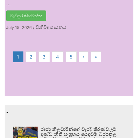
…
වැඩිපුර කියවන්න
විනිවිද සායනය
July 15, 2026
/
1
2
3
4
5
›
»
.
රාජ්‍ය නිලධාරීන්ගේ වැරදි තීරණවලට
දණ්ඩ නීති සංග්‍රහය යෙදවීම බරපතල