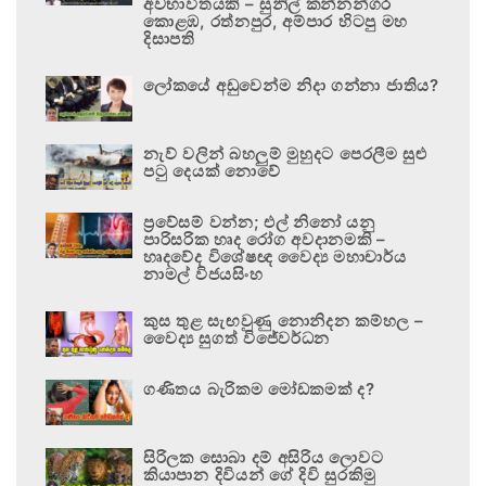
අවභාවිතයකි – සුනිල් කන්නන්ගර
කොළඹ, රත්නපුර, අම්පාර හිටපු මහ
දිසාපති
ලෝකයේ අඩුවෙන්ම නිදා ගන්නා ජාතිය?
නැව් වලින් බහලුම් මුහුදට පෙරලීම සුළු
පටු දෙයක් නොවේ
ප්‍රවේසම් වන්න; එල් නිනෝ යනු
පාරිසරික හෘද රෝග අවදානමකි –
හෘදවේද විශේෂඥ වෛද්‍ය මහාචාර්ය
නාමල් විජයසිංහ
කුස තුළ සැඟවුණු නොනිදන කම්හල –
වෛද්‍ය සුගත් විජේවර්ධන
ගණිතය බැරිකම මෝඩකමක් ද?
සිරිලක සොබා දම් අසිරිය ලොවට
කියාපාන දිවියන් ගේ දිවි සුරකිමු