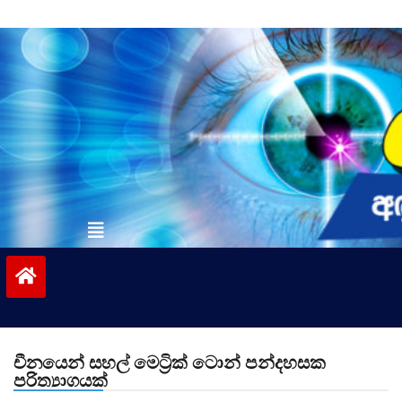
Skip
to
content
vinivida.lk
චීනයෙන් සහල් මෙට්‍රික් ටොන් පන්දහසක
පරිත්‍යාගයක්