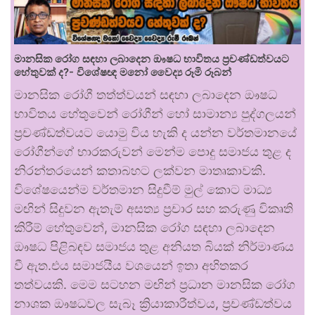
මානසික රෝග සඳහා ලබාදෙන ඖෂධ භාවිතය ප්‍රචණ්ඩත්වයට
හේතුවක් ද?- විශේෂඥ මනෝ වෛද්‍ය රූමි රූබන්
මානසික රෝගී තත්ත්වයන් සඳහා ලබාදෙන ඖෂධ
භාවිතය හේතුවෙන් රෝගීන් හෝ සාමාන්‍ය පුද්ගලයන්
ප්‍රචණ්ඩත්වයට යොමු විය හැකි ද යන්න වර්තමානයේ
රෝගීන්ගේ භාරකරුවන් මෙන්ම පොදු සමාජය තුළ ද
නිරන්තරයෙන් කතාබහට ලක්වන මාතෘකාවකි.
විශේෂයෙන්ම වර්තමාන සිදුවීම් මුල් කොට මාධ්‍ය
මඟින් සිදුවන ඇතැම් අසත්‍ය ප්‍රචාර සහ කරුණු විකෘති
කිරීම් හේතුවෙන්, මානසික රෝග සඳහා ලබාදෙන
ඖෂධ පිළිබඳව සමාජය තුළ අනියත බියක් නිර්මාණය
වී ඇත.එය සමාජයීය වශයෙන් ඉතා අහිතකර
තත්වයකි. මෙම සටහන මඟින් ප්‍රධාන මානසික රෝග
නාශක ඖෂධවල සැබෑ ක්‍රියාකාරීත්වය, ප්‍රචණ්ඩත්වය