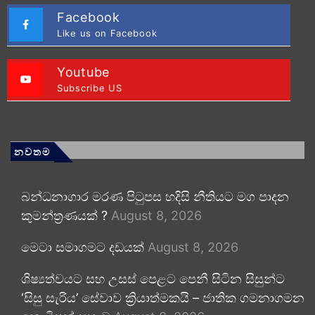
Facebook
Like us on Facebook
Youtube
Subscribe US
නවතම
බන්ධනාගාර මරණ පිටුපස හදිසි නීතියට මග පාදන
කුමන්ත්‍රණයක් ?
August 8, 2026
මෙටා සමාගමට දඩයක්
August 8, 2026
ශිෂ්‍යත්වයට සහ උසස් පෙළට පෙනී සිටින සිසුන්ට
‘සිසු සැරිය’ සේවාව ක්‍රියාත්මකයි – ජාතික ගමනාගමන