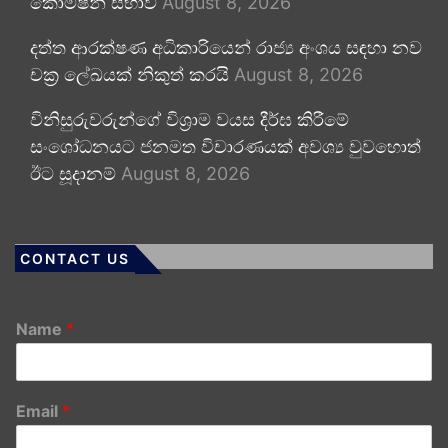
කොමිෂන් සභාව
August 8, 2026
දත්ත ආරක්ෂණ අධිකාරියෙන් රාජ්‍ය අංශය සඳහා නව
චක්‍ර ලේඛයක් නිකුත් කරයි
August 8, 2026
විනිසුරුවරුන්ගේ විශ්‍රාම වයස දීර්ඝ කිරීමේ
සංශෝධනයට ජනමත විචාරණයක් අවශ්‍ය වුවහොත්
ඊට සූදානම්
August 8, 2026
CONTACT US
Name
*
Email
*