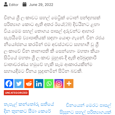
June 29, 2022
Editor
චීනය ශ්‍රී ලංකාවට සහල් මෙට්‍රික් ටොන් පන්දහසක්
පරිත්‍යාග කොට ඇති අතර ඊයේ(28) දිවයිනට ළඟා
විය.මෙම සහල් තොගය පාසල් දරුවන්ට ආහාර
සැපයීමේ ව්‍යාපෘතියක් සඳහා යොදා ගැනේ. චීන රජය
නියෝජනය කරමින් එම අවස්ථාවට සහභාගී වු ශ්‍රී
ලංකාවේ චීන තානාපති කී සෙන්හොං මහතා කියා
සිටියේ මහතා ශ්‍රී ලංකාව මුහුණ දී ඇති අර්බුදකාරී
වාතාවරණය හමුවේ හැකි සෑම ආකාරයකින්ම
සහායදීමට චීිනය සුදානමින් සිටින බවකි.
UNCATEGORIZED
තැපැල් කන්තෝරු සතියේ
චීනයෙන් මෙරට පාසල්
දින තුනකට සීමා කෙරේ
සිසුනට සහල් පරිත්‍යාගයක්