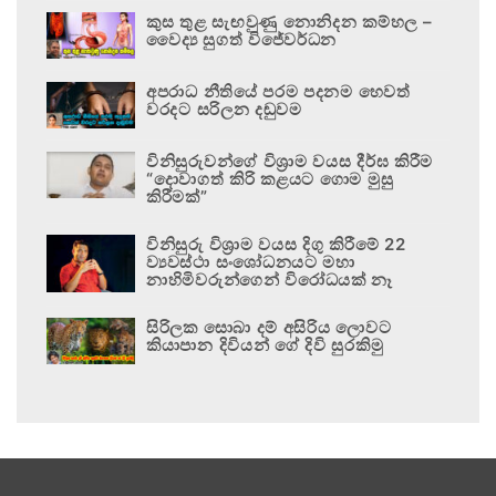
කුස තුළ සැඟවුණු නොනිදන කම්හල –
වෛද්‍ය සුගත් විජේවර්ධන
අපරාධ නීතියේ පරම පදනම හෙවත්
වරදට සරිලන දඬුවම
විනිසුරුවන්ගේ විශ්‍රාම වයස දීර්ඝ කිරීම
“දොවාගත් කිරි කළයට ගොම මුසු
කිරීමක්”
විනිසුරු විශ්‍රාම වයස දිගු කිරීමේ 22
ව්‍යවස්ථා සංශෝධනයට මහා
නාහිමිවරුන්ගෙන් විරෝධයක් නෑ
සිරිලක සොබා දම් අසිරිය ලොවට
කියාපාන දිවියන් ගේ දිවි සුරකිමු