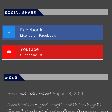
SOCIAL SHARE
Facebook
Like us on Facebook
Youtube
Subscribe US
නවතම
මෙටා සමාගමට දඩයක්
August 8, 2026
ශිෂ්‍යත්වයට සහ උසස් පෙළට පෙනී සිටින සිසුන්ට
‘සිසු සැරිය’ සේවාව ක්‍රියාත්මකයි – ජාතික ගමනාගමන