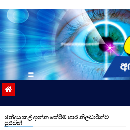
Skip
to
content
vinivida.lk
ඡන්දය කල් දාන්න තේරීම් භාර නිලධාරීන්ට
පුළුවන්