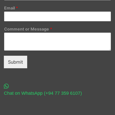
Email
*
Comment or Message
*
Submit
Chat on WhatsApp (+94 77 359 6107)