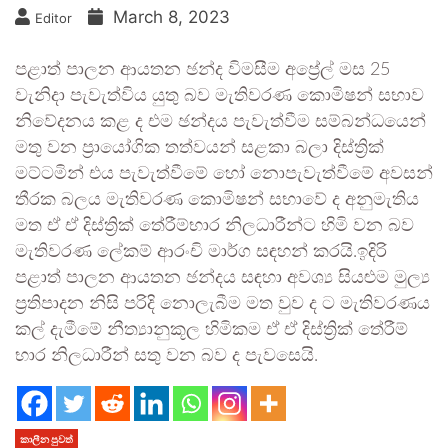
March 8, 2023
Editor
පළාත් පාලන ආයතන ඡන්ද විමසීම අප්‍රේල් මස 25
වැනිදා පැවැත්විය යුතු බව මැතිවරණ කොමිෂන් සභාව
නිවේදනය කළ ද එම ඡන්දය පැවැත්වීම සම්බන්ධයෙන්
මතු වන ප්‍රායෝගික තත්වයන් සළකා බලා දිස්ත්‍රික්
මට්ටමින් එය පැවැත්වීමේ හෝ නොපැවැත්වීමේ අවසන්
තීරක බලය මැතිවරණ කොමිෂන් සභාවේ ද අනුමැතිය
මත ඒ ඒ දිස්ත්‍රික් තේරීම්භාර නිලධාරීන්ට හිමි වන බව
මැතිවරණ ලේකම් ආරංචි මාර්ග සඳහන් කරයි.ඉදිරි
පළාත් පාලන ආයතන ඡන්දය සඳහා අවශ්‍ය සියළුම මුල්‍ය
ප්‍රතිපාදන නිසි පරිදි නොලැබීම මත වුව ද ට මැතිවරණය
කල් දැමීමේ නීත්‍යානුකූල හිමිකම ඒ ඒ දිස්ත්‍රික් තේරීම්
භාර නිලධාරීන් සතු වන බව ද පැවසෙයි.
කාලීන පුවත්