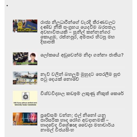
.
රාජ්‍ය නිලධාරීන්ගේ වැරදි තීරණවලට
දණ්ඩ නීති සංග්‍රහය යෙදවීම බරපතල
අවභාවිතයකි – සුනිල් කන්නන්ගර
කොළඹ, රත්නපුර, අම්පාර හිටපු මහ
දිසාපති
ලෝකයේ අඩුවෙන්ම නිදා ගන්නා ජාතිය?
නැව් වලින් බහලුම් මුහුදට පෙරලීම සුළු
පටු දෙයක් නොවේ
විශ්වවිද්‍යාල කඩඉම් ලකුණු නිකුත් කෙරේ
ප්‍රවේසම් වන්න; එල් නිනෝ යනු
පාරිසරික හෘද රෝග අවදානමකි –
හෘදවේද විශේෂඥ වෛද්‍ය මහාචාර්ය
නාමල් විජයසිංහ