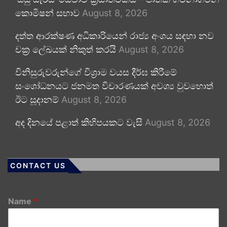
කොමිෂන් සභාව
August 8, 2026
දත්ත ආරක්ෂණ අධිකාරියෙන් රාජ්‍ය අංශය සඳහා නව
චක්‍ර ලේඛයක් නිකුත් කරයි
August 8, 2026
විනිසුරුවරුන්ගේ විශ්‍රාම වයස දීර්ඝ කිරීමේ
සංශෝධනයට ජනමත විචාරණයක් අවශ්‍ය වුවහොත්
ඊට සූදානම්
August 8, 2026
අද දිනයේ පළාත් කිහිපයකට වැසි
August 8, 2026
CONTACT US
Name
*