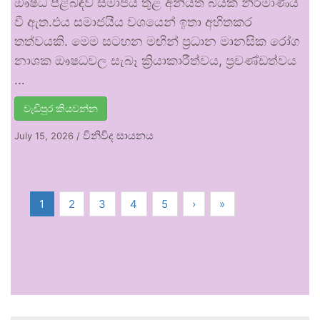
ඖෂධ පිළිබඳව සමාජය තුළ අනියත බියක් නිර්මාණය
වී ඇත.එය සමාජයීය වශයෙන් ඉතා අහිතකර
තත්වයකි. මෙම සටහන මඟින් ප්‍රධාන මානසික රෝග
නාශක ඖෂධවල සැබෑ ක්‍රියාකාරීත්වය, ප්‍රචණ්ඩත්වය
…
වැඩිපුර කියවන්න
විනිවිද සායනය
July 15, 2026
/
1
2
3
4
5
›
»