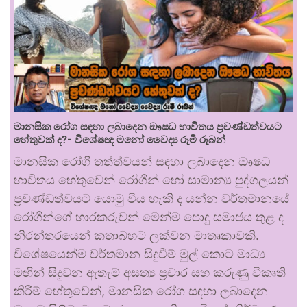
මානසික රෝග සඳහා ලබාදෙන ඖෂධ භාවිතය ප්‍රචණ්ඩත්වයට
හේතුවක් ද?- විශේෂඥ මනෝ වෛද්‍ය රූමි රූබන්
මානසික රෝගී තත්ත්වයන් සඳහා ලබාදෙන ඖෂධ
භාවිතය හේතුවෙන් රෝගීන් හෝ සාමාන්‍ය පුද්ගලයන්
ප්‍රචණ්ඩත්වයට යොමු විය හැකි ද යන්න වර්තමානයේ
රෝගීන්ගේ භාරකරුවන් මෙන්ම පොදු සමාජය තුළ ද
නිරන්තරයෙන් කතාබහට ලක්වන මාතෘකාවකි.
විශේෂයෙන්ම වර්තමාන සිදුවීම් මුල් කොට මාධ්‍ය
මඟින් සිදුවන ඇතැම් අසත්‍ය ප්‍රචාර සහ කරුණු විකෘති
කිරීම් හේතුවෙන්, මානසික රෝග සඳහා ලබාදෙන