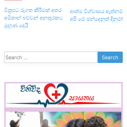
චිත්‍රපට රූගත කිරීමක් අතර
ආත්ම විශ්වාසය ඇත්නම්
අමිතාභ් බච්චන් අනතුරකට
අපි මේ ඡන්දෙනුත් දිනුම්!
මුහුණ දෙයි