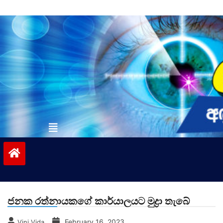
Skip
to
content
vinivida.lk
ජනක රත්නායකගේ කාර්යාලයට මුද්‍රා තැබේ
February 16, 2023
Vini Vida