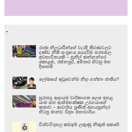
.
රාජ්‍ය නිලධාරීන්ගේ වැරදි තීරණවලට
දණ්ඩ නීති සංග්‍රහය යෙදවීම බරපතල
අවභාවිතයකි – සුනිල් කන්නන්ගර
කොළඹ, රත්නපුර, අම්පාර හිටපු මහ
දිසාපති
ලෝකයේ අඩුවෙන්ම නිදා ගන්නා ජාතිය?
සුරාබදු ආදායම වාර්තාගත ලෙස ඉහළ
යාම සහ ආත්මභක්ෂක උරගයාගේ
කතාව – ආචාර්ය ප්‍රණීත් අභයසුන්දර
හිටපු මානව විද්‍යා මහාචාර්ය
විශ්වවිද්‍යාල කඩඉම් ලකුණු නිකුත් කෙරේ