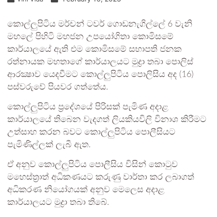
කොල්ලුපිටිය මර්චන් ටවර් ගොඩනැගිල්ලේ 6 වැනි
මහලේ පිහිටි මහජන උපයෝගිතා කොමිසමේ
කාර්යාලයේ ඇති එම කොමිසමේ සභාපති ජනක
රත්නායක මහතාගේ කාර්යාලයට මුද්‍රා තබා පොලිස්
ආරක්‍ෂාව යෙදවීමට කොල්ලුපිටිය පොලිසිය අද (16)
පස්වරුවේ පියවර ගත්තේය.
කොල්ලුපිටිය ප්‍රදේශයේ පිරිසක් පැමිණ අදාළ
කාර්යාලයේ තිබෙන වැදගත් ලියකියවිලි විනාශ කිරීමට
උත්සාහ කරන බවට කොල්ලුපිටිය පොලීසියට
පැමිණිල්ලක් ලැබී ඇත.
ඒ අනුව කොල්ලුපිටිය පොලීසිය විසින් කොටුව
මහෙස්ත්‍රාත් අධිකණයට කරුණු වාර්තා කර ලබාගත්
අධිකරණ නියෝගයක් අනුව මෙලෙස අදාළ
කාර්යාලයට මුද්‍රා තබා තිබේ.