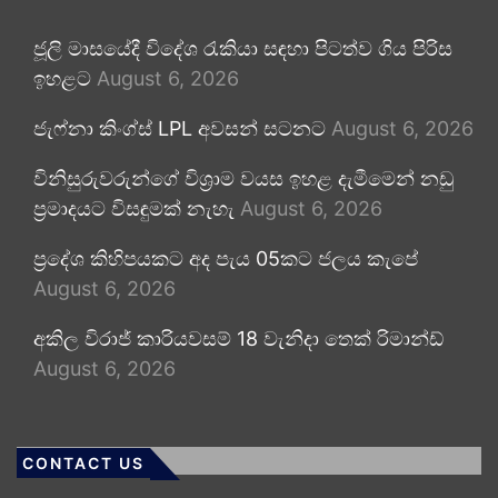
ජූලි මාසයේදී විදේශ රැකියා සඳහා පිටත්ව ගිය පිරිස
ඉහළට
August 6, 2026
ජැෆ්නා කිංග්ස් LPL අවසන් සටනට
August 6, 2026
විනිසුරුවරුන්ගේ විශ්‍රාම වයස ඉහළ දැමීමෙන් නඩු
ප්‍රමාදයට විසඳුමක් නැහැ
August 6, 2026
ප්‍රදේශ කිහිපයකට අද පැය 05කට ජලය කැපේ
August 6, 2026
අකිල විරාජ් කාරියවසම් 18 වැනිදා තෙක් රිමාන්ඩ්
August 6, 2026
CONTACT US