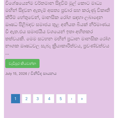
විශේෂයෙන්ම වර්තමාන සිදුවීම් මුල් කොට මාධ්‍ය
මඟින් සිදුවන ඇතැම් අසත්‍ය ප්‍රචාර සහ කරුණු විකෘති
කිරීම් හේතුවෙන්, මානසික රෝග සඳහා ලබාදෙන
ඖෂධ පිළිබඳව සමාජය තුළ අනියත බියක් නිර්මාණය
වී ඇත.එය සමාජයීය වශයෙන් ඉතා අහිතකර
තත්වයකි. මෙම සටහන මඟින් ප්‍රධාන මානසික රෝග
නාශක ඖෂධවල සැබෑ ක්‍රියාකාරීත්වය, ප්‍රචණ්ඩත්වය
…
වැඩිපුර කියවන්න
විනිවිද සායනය
July 15, 2026
/
1
2
3
4
5
›
»