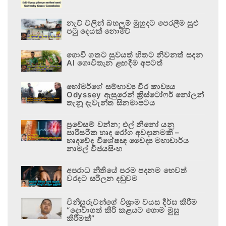
නැව් වලින් බහලුම් මුහුදට පෙරලීම සුළු
පටු දෙයක් නොවේ
ගොවි ගතට සුවයත් හිතට නිවනත් සදන
AI ගොවිතැන ළඟදීම අපටත්
හෝමර්ගේ සම්භාව්‍ය වීර කාව්‍යය
Odyssey ඇසුරෙන් ක්‍රිස්ටෝෆර් නෝලන්
තැනූ දැවැන්ත සිනමාපටය
ප්‍රවේසම් වන්න; එල් නිනෝ යනු
පාරිසරික හෘද රෝග අවදානමකි –
හෘදවේද විශේෂඥ වෛද්‍ය මහාචාර්ය
නාමල් විජයසිංහ
අපරාධ නීතියේ පරම පදනම හෙවත්
වරදට සරිලන දඬුවම
විනිසුරුවන්ගේ විශ්‍රාම වයස දීර්ඝ කිරීම
“දොවාගත් කිරි කළයට ගොම මුසු
කිරීමක්”