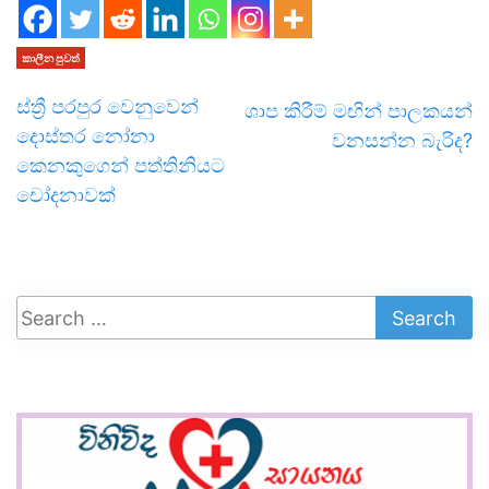
කාලීන පුවත්
ස්ත්‍රී පරපුර වෙනුවෙන්
ශාප කිරීම් මඟින් පාලකයන්
දොස්තර නෝනා
වනසන්න බැරිද?
කෙනකුගෙන් පත්තිනියට
චෝදනාවක්