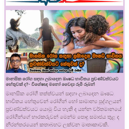
මානසික රෝග සඳහා ලබාදෙන ඖෂධ භාවිතය ප්‍රචණ්ඩත්වයට
හේතුවක් ද?- විශේෂඥ මනෝ වෛද්‍ය රූමි රූබන්
මානසික රෝගී තත්ත්වයන් සඳහා ලබාදෙන ඖෂධ
භාවිතය හේතුවෙන් රෝගීන් හෝ සාමාන්‍ය පුද්ගලයන්
ප්‍රචණ්ඩත්වයට යොමු විය හැකි ද යන්න වර්තමානයේ
රෝගීන්ගේ භාරකරුවන් මෙන්ම පොදු සමාජය තුළ ද
නිරන්තරයෙන් කතාබහට ලක්වන මාතෘකාවකි.