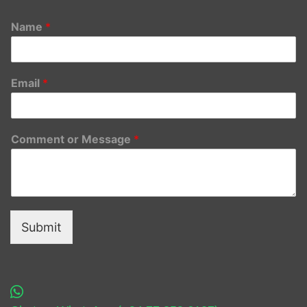
Name
*
Email
*
Comment or Message
*
Submit