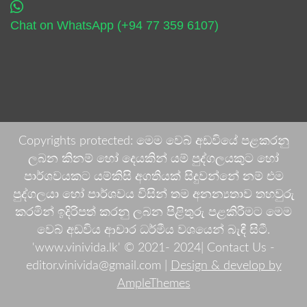
Chat on WhatsApp (+94 77 359 6107)
Copyrights protected: මෙම වෙබ් අඩවියේ පළකරනු
ලබන කිනම් හෝ දෙයකින් යම් පුද්ගලයකුට හෝ
පාර්ශවයකට යම්කිසි අගතියක් සිදුවන්නේ නම් එම
පුද්ගලයා හෝ පාර්ශවය විසින් තම අනන්‍යතාව තහවුරු
කරමින් ඉදිරිපත් කරනු ලබන පිළිතුරු පළකිරීමට මෙම
වෙබ් අඩවිය ආචාර ධර්මීය වශයෙන් බැඳී සිටී.
'www.vinivida.lk' © 2021- 2024| Contact Us -
editor.vinivida@gmail.com |
Design & develop by
AmpleThemes