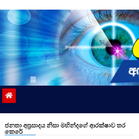
Skip
to
content
vinivida.lk
ජනතා අප්‍රසාදය නිසා මහින්දගේ ආරක්ෂාව තර
කෙරේ