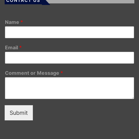
CONTACT US
Name
*
Email
*
Comment or Message
*
Submit