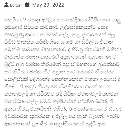
May 29, 2022
Editor
පසුගිය 09 වනදා අරලිය ගහ මන්දිරය ඉදිරිපිට සහ ගාලු
මුවදොර පිටියේ සාමකාමී උද්ඝෝෂකයන්ට පොදු
පෙරමුණු ආධාර කරුවන් එල්ල කළ ප්‍රහාරයෙන් පසු
විවිධ වෘත්තීය සමිති, ශිෂ්‍ය සංගම් හා සිවිල් සංවිධාන
මෙන්ම සාමාන්‍ය මහජනතාව ද හිටපු ජනාධිපති මහින්ද
රාජපක්ෂ මහතා කෙරෙහි අප්‍රසාදයෙන් පසුවන බවට
බුද්ධි අංශ වාර්තා කිරීමෙන් පසු ඒ මහතාගේ ආරක්ෂාව
තර කිරීමට බස්නාහිර පළාත භාර ජ්‍යෙෂ්ඨ නියෝජ්‍ය
පොලිස්පති දේශබන්දු තෙන්නකෝන් මහතා උපදෙස් දී
තිබේ . ඒ අනුව හිටපු ජනාධිපතිවරයා ගමන් කරන
ස්ථානවලදී හා ස්ථිරවම රැඳී සිටින ස්ථානවලදී මහජන
විරෝධතා එල්ල වීමට හැකියාවක් පවතින බවත්, ඒ
අනුව හිටපු ජනාධිපති මහින්ද රාජපක්ෂ මහතාට ඕනෑම
අවස්ථාවක ප්‍රහාරයක් ද එල්ල විය හැකි බැවින්, උපරිම
ආරක්ෂාවක් ලබාදීම කාලෝචිත බවත් බුද්ධි අංශ