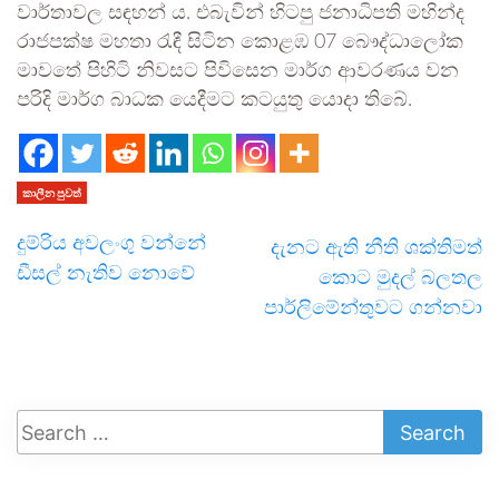
වාර්තාවල සඳහන් ය. එබැවින් හිටපු ජනාධිපති මහින්ද
රාජපක්ෂ මහතා රැඳී සිටින කොළඹ 07 බෞද්ධාලෝක
මාවතේ පිහිටි නිවසට පිවිසෙන මාර්ග ආවරණය වන
පරිදි මාර්ග බාධක යෙදීමට කටයුතු යොදා තිබේ.
කාලීන පුවත්
දුම්රිය අවලංගු වන්නේ
දැනට ඇති නීති ශක්තිමත්
ඩීසල් නැතිව නොවේ
කොට මුදල් බලතල
පාර්ලිමේන්තුවට ගන්නවා