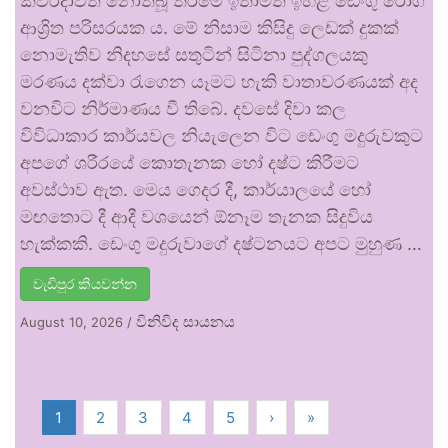
කවරදාවත් නොතිබූ තරමේ ඉතාමත් ඉහළ ඩෙංගු රෝග
ආශ්‍රිත පරිසරයක ය. මේ නිසාම කිසිදු ලෙඩක් දුකක්
නොමැතිව නිදහසේ සතුටින් සිටිනා පුද්ගලයකු
මරණය දක්වා රැගෙන යෑමට හැකි වාතාවරණයක් අද
වනවිට නිර්මාණය වී තිබේ. දවසේ දිවා කල
විවිධාකාර කාර්යවල නියැලෙන විට ඩෙංගු මදුරුවකුට
අපගේ ශරීරයේ කොතැනක හෝ දෂ්ට කිරීමට
අවස්ථාව ඇත. මෙය ගෙදර දී, කාර්යාලයේ හෝ
මඟතොට දී ආදී වශයෙන් ඕනෑම තැනක සිදුවිය
හැක්කකි. ඩෙංගු මදුරුවාගේ දෂ්ටනයට අපට මුහුණ …
වැඩිපුර කියවන්න
විනිවිද සායනය
August 10, 2026
/
1
2
3
4
5
›
»