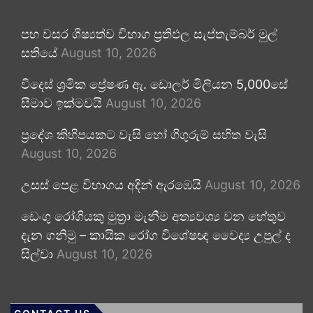
පහ වසර ශිෂ්‍යත්ව විභාග ප්‍රතිඵල සැප්තැම්බර් මුල්
සතියේ
August 10, 2026
විදෙස් ශ්‍රමික ප්‍රේෂණ ඇ. ඩොලර් මිලියන 5,000සේ
සීමාව ඉක්මවයි
August 10, 2026
ප්‍රදේශ කිහිපයකට වැසි හෝ ගිගුරුම් සහිත වැසි
August 10, 2026
උසස් පෙළ විභාගය අදින් ඇරඹෙයි
August 10, 2026
ඩෙංගු රෝගියකු ⁣මුත්‍රා මැනීම අත්‍යවශ්‍ය වන හේතුව
දැන ගනිමු – කායික රෝග විශේෂඥ වෛද්‍ය උපුල් ද
සිල්වා
August 10, 2026