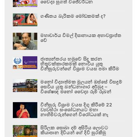
වෛද්‍ය සුගත් විජේවර්ධන
ගණිතය බැරිකම මෝඩකමක් ද?
මහාචාර්ය විමල් දිසානායක අභාවප්‍රාප්ත
වේ
ජාත්‍යන්තරය හමුවේ සිදු කරන
හිතුවක්කාරකමක් නොවිය යුතු
විනිසුරුවන්ගේ විශ්‍රාම වයස පමා කිරීම
මනෝ විද්‍යාත්මක මූලයන් ඔස්සේ විසඳුම්
සෙවිය යුතු බන්ධනාගාර අර්බුද –
විශේෂඥ මනෝ වෛද්‍ය රූමි රූබන්
විනිසුරු විශ්‍රාම වයස දිගු කිරීමේ 22
ව්‍යවස්ථා සංශෝධනයට මහා
නාහිමිවරුන්ගෙන් විරෝධයක් නෑ
සිරිලක සොබා දම් අසිරිය ලොවට
කියාපාන දිවියන් ගේ දිවි සුරකිමු