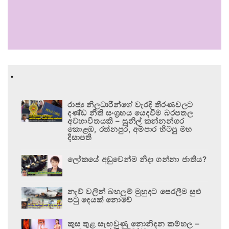
.
රාජ්‍ය නිලධාරීන්ගේ වැරදි තීරණවලට
දණ්ඩ නීති සංග්‍රහය යෙදවීම බරපතල
අවභාවිතයකි – සුනිල් කන්නන්ගර
කොළඹ, රත්නපුර, අම්පාර හිටපු මහ
දිසාපති
ලෝකයේ අඩුවෙන්ම නිදා ගන්නා ජාතිය?
නැව් වලින් බහලුම් මුහුදට පෙරලීම සුළු
පටු දෙයක් නොවේ
කුස තුළ සැඟවුණු නොනිදන කම්හල –