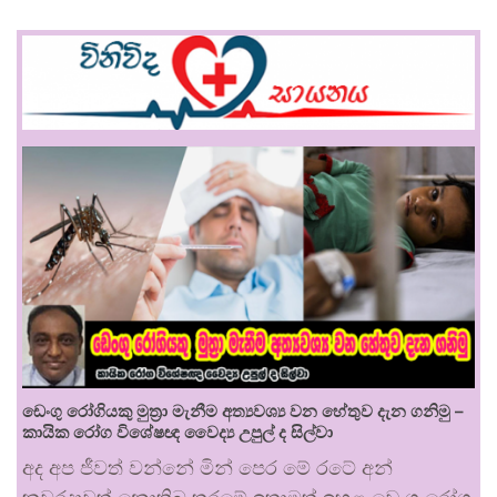
ඩෙංගු රෝගියකු ⁣මුත්‍රා මැනීම අත්‍යවශ්‍ය වන හේතුව දැන ගනිමු –
කායික රෝග විශේෂඥ වෛද්‍ය උපුල් ද සිල්වා
අද අප ජීවත් වන්නේ මින් පෙර මේ රටේ අන්