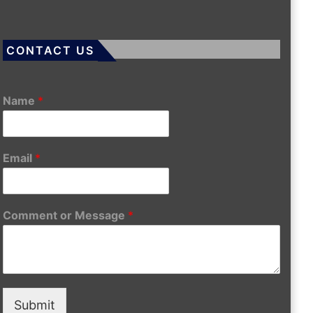
CONTACT US
Name
*
Email
*
Comment or Message
*
Submit