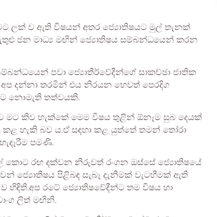
 ලක් ව ඇති විෂයන් අතර ජ්‍යොතිෂයට මුල් තැනක්
ඇතුළු ජන මාධ්‍ය මඟින් ජ්‍යොතිෂය සම්බන්ධයෙන් කරන
බන්ධයෙන් පවා ජ්‍යොතීර්වේදීන්ගේ සාකච්ඡා ජාතික
ර අප දන්නා තරමින් එය නිරයන හෙවත් පෙරදිග
නට නොමැති තත්වයකි.
ව මට කිව හැක්කේ මෙම විෂය තුළින් ඕනෑම සුබ දෙයක්
්මතු කළ හැකි බව ය.ඒ සඳහා කළ යුත්තේ තමන් තෝරා
 හැදෑරීම පමණි.
මුල් කොට රඟ දක්වන නිරුවත් රංගන ඔස්සේ ජ්‍යොතිෂයේ
් ජ්‍යොතිෂය පිළිබඳ සැබෑ දැනීමක් වැටහීමක් ඇති
හිඳිති.අප රටේ ජ්‍යොතිෂවේදීන්ට තම විෂය හා
ංග ලිත් මඟිනි.