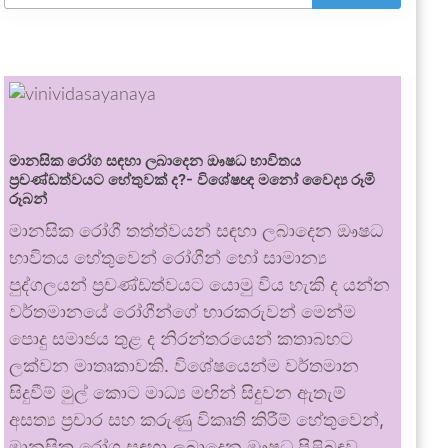
මානසික රෝග සඳහා ලබාදෙන ඖෂධ භාවිතය
ප්‍රචණ්ඩත්වයට හේතුවක් ද?- විශේෂඥ මනෝ වෛද්‍ය රූමි
රූබන්
මානසික රෝගී තත්ත්වයන් සඳහා ලබාදෙන ඖෂධ
භාවිතය හේතුවෙන් රෝගීන් හෝ සාමාන්‍ය
පුද්ගලයන් ප්‍රචණ්ඩත්වයට යොමු විය හැකි ද යන්න
වර්තමානයේ රෝගීන්ගේ භාරකරුවන් මෙන්ම
පොදු සමාජය තුළ ද නිරන්තරයෙන් කතාබහට
ලක්වන මාතෘකාවකි. විශේෂයෙන්ම වර්තමාන
සිදුවීම් මුල් කොට මාධ්‍ය මඟින් සිදුවන ඇතැම්
අසත්‍ය ප්‍රචාර සහ කරුණු විකෘති කිරීම් හේතුවෙන්,
මානසික රෝග සඳහා ලබාදෙන ඖෂධ පිළිබඳව