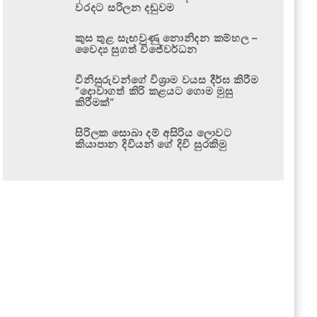
වරදට සරිලන දඬුවම
කුස තුළ සැඟවුණු නොනිදන කම්හල –
වෛද්‍ය සුගත් විජේවර්ධන
විනිසුරුවන්ගේ විශ්‍රාම වයස දීර්ඝ කිරීම
“දොවාගත් කිරි කළයට ගොම මුසු
කිරීමක්”
සිරිලක සොබා දම් අසිරිය ලොවට
කියාපාන දිවියන් ගේ දිවි සුරකිමු