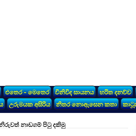
එතෙර - මෙතෙර
විනිවිද සායනය
හරිත දනව්ව
ය
උරුමයක අසිරිය
නිතර නොඇසෙන කතා
කාටූ
ිරුවත් නාඩගම් පිටු දකිමු