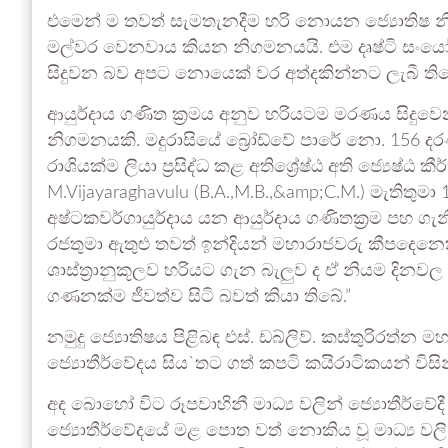
එමෙන් ම තවත් සැමතැනදීම හරි නොයන ජ්‍යොතිෂ නි
මල්වර වෙනවාය කියන නිගමනයයි. එම දෘෂ්ටි සංයෝ
සිදුවන බව අපට නොයෙක් වර අත්දකින්නට ලැබී ති
ආයුර්දාය ගණිත ක්‍රමය අනුව හරියටම මරණය සිදුවෙන
නිගමනයකි. මදුරාසියේ බ්‍රෝඩ්වේ පාරේ නො. 156 දරණ 
රාශියක්ම ලියා ප්‍රසිද්ධ කළ අතිශ්‍රේෂ්ඨ අති ජ්‍යෙෂ්ඨ කී
M.Vijayaraghavulu (B.A.,M.B.,&amp;C.M.) මැතිතුමා 19
අෂ්ටකවර්ගායුර්දාය යන ආයුර්දාය ගණිතක්‍රම පහ ගැනීම
රජතුමා ඇතුළු තවත් ඉන්දියන් මහාරාජවරු කීපදෙන
ශාස්ත්‍රානුකූලව හරියට ගැන බැලුව ද ඒ නියම දිනව
ගණනක්ම ජීවත්ව සිටි බවත් කියා තිබේ.”
නමුදු ජ්‍යොතිෂය පිළිබඳ එස්. ඩබ්ලිව්. කස්තුරිරත
ජ්‍යොතීර්වේදය සිය`තට ගත් කපටි කයිරාටිකයන් විසි
අද බොහෝ විට රූපවාහිනී මාධ්‍ය වලින් ජ්‍යොතීර්ව
ජ්‍යොතීර්වේදයේ මළ පොත වත් නොකිය වූ මාධ්‍ය වලි