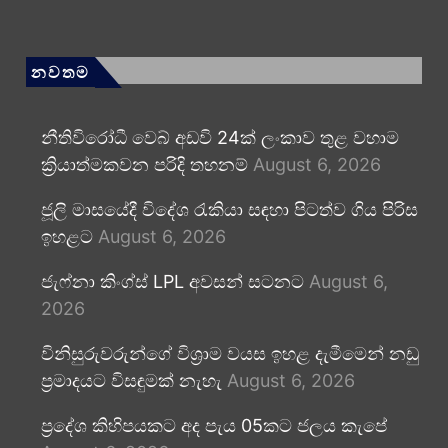
නවතම
නීතිවිරෝධී වෙබ් අඩවි 24ක් ලංකාව තුළ වහාම
ක්‍රියාත්මකවන පරිදි තහනම්
August 6, 2026
ජූලි මාසයේදී විදේශ රැකියා සඳහා පිටත්ව ගිය පිරිස
ඉහළට
August 6, 2026
ජැෆ්නා කිංග්ස් LPL අවසන් සටනට
August 6,
2026
විනිසුරුවරුන්ගේ විශ්‍රාම වයස ඉහළ දැමීමෙන් නඩු
ප්‍රමාදයට විසඳුමක් නැහැ
August 6, 2026
ප්‍රදේශ කිහිපයකට අද පැය 05කට ජලය කැපේ