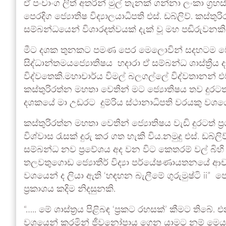
ඒ පංචාංග ලිත් අතරින් මුල් තැනක් ගන්නා ලංකා ග්‍ර
පෙරදිග ජ්‍යොතිෂ විද්‍යාලයාධිපති එස්. ඩබ්ලිව්. කස්
සම්බන්ධයෙන් විශාරදත්වයක් දැක් වූ මහ පඬිරුවනකි
මීට දශක තුනකට පමණ පෙර මෙලොවින් සදහටම වෙන් 
සිද්ධාන්තමයජ්‍යොතිෂය හදාරා ඒ සම්බන්ධ ශාස්ත්‍රීය
විද්වතෙකි.මහාචාර්ය විමල් බලගල්ලේ විද්වතානන් එ
කස්තුරිරත්න මහතා වෙතින් මට ජ්‍යොතිෂය තව දුරටත
දශකයේ මා උඩරට දුම්රිය ස්ථානාධිපති වරයකු ව
කස්තුරිරත්න මහතා වෙතින් ජ්‍යොතිෂය වැඩි දුරටත් ප
විශ්වාස රැසක් දුරු කර ගත හැකි විය.නමුදු එස්. ඩබ
සම්බන්ධ නව ප්‍රවේශය අද වන විට කෙතරම් වල් බි
තලවතුගොඩ ජ්‍යොතීර් විද්‍යා පර්යේෂණායතනයේ ආ
වශයෙන් ද ලියා ඇති ‘හඳහන බැලීමේ ගුරුමුෂ්ටි i
ප්‍රකාශය කදිම නිදසුනකි.
“….. මේ ශාස්ත්‍රය පිළිබඳ ‘ප්‍රකට රහසක්’ කීමට ති
වශයෙන් කරමින් ජීවනෝපාය ගෙන යාමට නම් මෙය හො