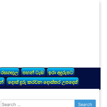
රසගඟුල
පහන් ටැඹ
ඉරා අදුරුපට
න්
දොස් දුරු කරවන දොස්තර උපදෙස්