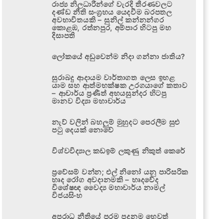
රාජ්‍ය නිලධාරීන්ගේ වැරදි තීරණවලට
දණ්ඩ නීති සංග්‍රහය යෙදවීම බරපතල
අවභාවිතයකි – සුනිල් කන්නන්ගර
කොළඹ, රත්නපුර, අම්පාර හිටපු මහ
දිසාපති
ලෝකයේ අඩුවෙන්ම නිදා ගන්නා ජාතිය?
සුරාබදු ආදායම වාර්තාගත ලෙස ඉහළ
යාම සහ ආත්මභක්ෂක උරගයාගේ කතාව
– ආචාර්ය ප්‍රණීත් අභයසුන්දර හිටපු
මානව විද්‍යා මහාචාර්ය
නැව් වලින් බහලුම් මුහුදට පෙරලීම සුළු
පටු දෙයක් නොවේ
විශ්වවිද්‍යාල කඩඉම් ලකුණු නිකුත් කෙරේ
ප්‍රවේසම් වන්න; එල් නිනෝ යනු පාරිසරික
හෘද රෝග අවදානමකි – හෘදවේද
විශේෂඥ වෛද්‍ය මහාචාර්ය නාමල්
විජයසිංහ
අපරාධ නීතියේ පරම පදනම හෙවත්