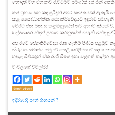
නොදත් මහ ජනතාව රැවටීමට පමණක් දත් එක් අතකින
කුජ ග්‍රහයා සහ කඳ සුරිඳුන් අතර සබඳතාවක් ඇතැය
කළ සෛද්ධාන්තික ජ්‍යොතීර්වේදයට ඉඳුරාම පටහැනි ම
මෙරට ජන මනැස කළඹනුයේත් තම අනාවැකියක් වැරද
ඔල්මොරොන්දන් ප්‍රකාශ කරනුයේත් එවැනි මන්ද බුද්
අප රටේ ජ්‍යොතීර්වේදය රැක ගැනීම පිණිස පළමුව කළ 
නිරුවත සමාජය හමුවේ හෙළි කරලීමය.ඒ සඳහා තාමත්
හදාළ විද්වතුන් ඒක රාශී වීමේ ඉතා වැදගත් කාලීන අ
වෑවලගේ විමලසිරි
එතෙර - මෙතෙර
ඉදිරියේදී පාන් හිඟයක් ?