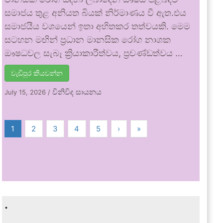
සමාජය තුළ අනියත බියක් නිර්මාණය වී ඇත.එය
සමාජයීය වශයෙන් ඉතා අහිතකර තත්වයකි. මෙම
සටහන මඟින් ප්‍රධාන මානසික රෝග නාශක
ඖෂධවල සැබෑ ක්‍රියාකාරීත්වය, ප්‍රචණ්ඩත්වය …
වැඩිපුර කියවන්න
විනිවිද සායනය
July 15, 2026
/
1
2
3
4
5
›
»
.