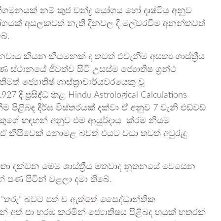
ගමනයක් නම් කුජ චන්ද්‍ර යෝගය හෝ දෘෂ්ටිය අනුව
ගයක් අසලකවත් නැති දිනවල දී මල්වරවීම අනන්තවත්
බේ.
වාය කියන කියමනක් ද තවත් එවැනිම අසත්‍ය ශාස්ත්‍රීය
ස්ථානයේ ජීවත්ව සිටි උසස්ම ජ්‍යොතිෂ ග්‍රන්ථ
ර්තිමත් ජ්‍යොතිෂ් ශාස්ත්‍රාචාර්යවරයෙකු වූ
27 දී ප්‍රසිද්ධ කළ Hindu Astrological Calculations
 පිළිබඳ දීර්ඝ විස්තරයක් දක්වා ඒ අනුව 7 වැනි එඩ්වඩ්
ෙකුගේ හඳහන් අනුව එම ආයුර්දාය ක්රම නියම
ල ඒ කිසිවෙක් නොමළ බවත් එයට වඩා තවත් අවුරුදු
්න මහතා දක්වන මෙම ශාස්ත්‍රීය මතවාද නූතනයේ වෙසෙන
න් පණ පිටින් වළලා දමා තිබේ.
ේදී “තරු” බවට පත් ව ඇත්තේ සෛද්ධාන්තික
න් අත් පා හරඹ කරමින් ජ්‍යොතිෂය පිළිබඳ හයක් හතරක්