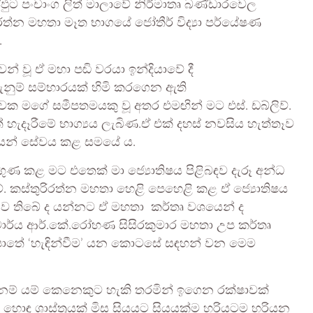
හස්ඵුට පංචාංග ලිත් මාලාවේ නිර්මාතෘ බණ්ඩාරවෙල
තුරිරත්න මහතා මෑත භාගයේ ජෝතීර් විද්‍යා පර්යේෂණ
.
වූ ඒ මහා පඬි වරයා ඉන්දියාවේ දී
 දැනුම් සම්භාරයක් හිමි කරගෙන ඇති
වක මගේ සමීපතමයකු වූ අතර එමඟින් මට එස්. ඩබ්ලිව්.
් හැදෑරීමේ භාග්‍යය ලැබිණ.ඒ එක් දහස් නවසිය හැත්තෑව
ශයෙන් සේවය කළ සමයේ ය.
්‍රගුණ කළ මට එතෙක් මා ජ්‍යොතිෂය පිළිබඳව දැරූ අන්ධ
්ලිව්. කස්තුරිරත්න මහතා හෙළි පෙහෙළි කළ ඒ ජ්‍යොතිෂය
හි ව තිබේ ද යන්නට ඒ මහතා කර්තෘ වශයෙන් ද
චාර්ය ආර්.කේ.රෝහණ සිසිරකුමාර මහතා උප කර්තෘ
i” පොතේ ‘හැඳින්වීම’ යන කොටසේ සඳහන් වන මෙම
බේ. එනම් යම් කෙනෙකුට හැකි තරමින් ඉගෙන රක්ෂාවක්
ඳ ශාස්ත්‍රයක් මිස සියයට සියයක්ම හරියටම හරියන