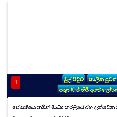
Skip
to
content
vinivida.lk
මුල් පිටුව
කාලීන පුවත්
සතුන්ටත් හිමි අපේ ලෝක
ජ්‍යොතිෂය නමින් මාධ්‍ය කරලියේ රඟ දැක්වෙන න