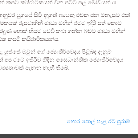
් කපටි කයිරාටිකයන් වන පට්ට පල් මෝඩයන් ය.
ි මහනුවර යුගයේ සිටි නූගත් අයෙකු එවක ජන මනැසට එක්
තයක් රූපවාහිනී මාධ්‍ය මඟින් රටට ඉදිරි පත් කොට
ුණ හොත් හිසට වෙඩි තබා ගන්න බවට මාධ්‍ය මඟින්
ධික කපටි කයිරාටිකයන්ය.
යුත්තේ ඔවුන් ගේ ජ්‍යොතීර්වේදය පිළිබඳ දැනුම්
 අප රටේ ඉතිරිව හිඳින සෛධාන්තික ජ්‍යොතීර්වේදය
වශ්‍යතාවක් පැනන නැඟී තිබේ.
හොර පොල් පැළ රට පුරාම