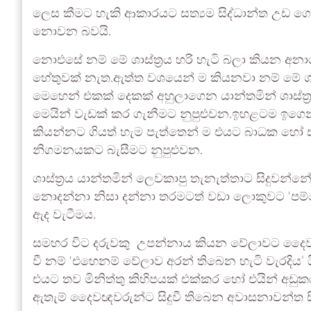
ලෙස කීමට හැකි ආකාරයට සත්‍යම සිද්ධාන්ත උඩ ගොඩ
නොවන බවයි.
නොඑසේ නම් මේ ශාස්ත්‍රය හරි හැටි බලා කියන අ
හේතුවක් නැත.ඇත්ත වශයෙන් ම කියනවා නම් මේ ශා
මෙහෙන් එකක් දෙකක් අහුලාගෙන යාන්තමින් ශාස්ත්
මෙයින් වැඩක් කර ගැනීමට නුපුළුවන.ඉහළටම ඉග
කියන්නට ගියත් හැම පැත්තෙන් ම එයට බාධක හෝ ස
නිගමනයකට බැසීමට නුපුළුවන.
ශාස්ත්‍රය යාන්තමින් ලෙවකාපු තැනැත්තාට සිදුවන්නේ
නොදන්නා නිසා දන්නා තරමටත් වඩා ලොකුවට ‘පම්පෝ
ඇද වැටීමය.
සමහර විට දරුවකු උපන්නාය කියන වේලාවට දෛවඥව
වී නම් ‘එහෙනම් වේලාව අරන් තිබෙන හැටි වැරදිය’ ය
එයට තව මිනිත්තු කිහිපයක් එක්කර හෝ එයින් අඩ
ඇතැම් දෛවඥවරුන්ට සිදුවී තිබෙන අවාසනාවන්ත සිද