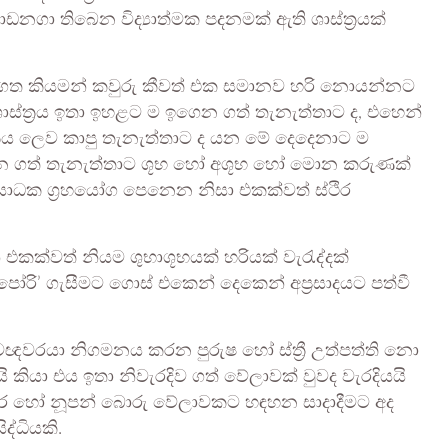
නගා තිබෙන විද්‍යාත්මක පදනමක් ඇති ශාස්ත්‍රයක්
නාගත කියමන් කවුරු කීවත් එක සමානව හරි නොයන්නට
ස්ත්‍රය ඉතා ඉහළට ම ඉගෙන ගත් තැනැත්තාට ද, එහෙන්
‍රය ලෙව කාපු තැනැත්තාට ද යන මේ දෙදෙනාට ම
ෙන ගත් තැනැත්තාට ශූභ හෝ අශූභ හෝ මොන කරුණක්
ාධක ග්‍රහයෝග පෙනෙන නිසා එකක්වත් ස්ථිර
 එකක්වත් නියම ශුභාශූභයක් හරියක් වැරැද්දක්
රි’ ගැසීමට ගොස් එකෙන් දෙකෙන් අප්‍රසාදයට පත්වී
රයා නිගමනය කරන පුරුෂ හෝ ස්ත්‍රී උත්පත්ති නො
ි කියා එය ඉතා නිවැරදිව ගත් වේලාවක් වුවද වැරදියයි
ුකර හෝ නූපන් බොරු වේලාවකට හඳහන සාදාදීමට අද
්ධියකි.