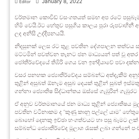
January 8, 2022
Editor
වර්තමාන කොවිඩ් වසංගතයත් සමඟ අප රටේ පසුබෑමට
හිමි වෙයි.ඊට හේතුව පසුගිය කාලය පුරා රූපවාහිනී 
ලද අනිසි උද්දීපනයයි.
නිදසුනක් ලෙස රට තුළ පවතින දේශපාලන තත්වය සම්
මට්ටමින් පවත්වන තැනට ජන මාධ්‍යයන් පත් වූ අත
ජෝතීර්වේදයේ තිඹිරි ගෙය වන ඉන්දියාවේ පවා දක්
වසර පනහක ජ්‍යොතීර්වේදය සම්බන්ධ අත්දැකීම් අනු
තුළින් අසුබත් ඕනෑම අසුබ දෙයක් තුළින් සුබත් ඉස
ගන්නා ජ්‍යොතිෂ සිද්ධාන්තය ඔස්සේ ගැඹුරින් ගැඹුරට
ඒ අනුව වර්තමානයේ ජන මාධ්‍ය තුළින් ජ්‍යොතිෂය 
පවතින වටිනාකම ද “කුණු කානු පල්ලේ යාම” හේතුවෙන
බොහෝ දෙනකු ඉච්ඡා භංගත්වයට හා පසු බෑමට ලක් ව 
සම්බන්ධ ජ්‍යොතීර්වේද මූලාශ රැසක් ලබා ගන්නේ පංචා