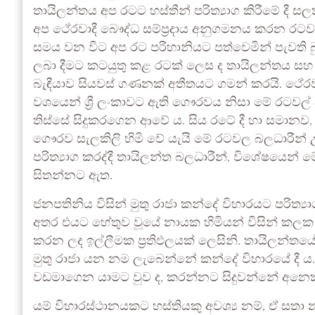
තායිලන්තය අප රටට හස්තීන් පරිත්‍යාග කිරීමේ ද
අප ථේරවාදී බෞද්ධ සම්ප්‍රදාය අනුගමනය කරන රට
සමය වන විට අප රට පරිහානියට පත්වෙමින් පැවති බුද
ලබා දීමට කටයුතු කළ රටක් ලෙස ද තායිලන්තය සහ ශ්‍
බැඳීයාව සියවස් ගණනක් අතීතයට ගමන් කරයි. ථේරවාද
වශයෙන් ශ්‍රී ලංකාවට ඇති ගෞරවය නිසා මේ රටවල් 
තිස්සේ සිදුකරගෙන ආවේ ය. සිය රටේ දී හා සමානව,
ගෞරව සැලකිලි හිමි වේ යැයි මේ රටවල බලධාරීන්
පරිත්‍යාග කරද්දී තායිලන්ත බලධාරීන්, විශේෂයෙන් ම
සිතන්නට ඇත.
ජනපතිනිය විසින් මුතු රාජා කන්දේ විහාරයට පරිත්‍
අතර එයට හේතුව වූයේ නායක හිමියන් විසින් කලක
කරන ලද ඉල්ලීමක ප්‍රතිඵලයක් ලෙසිනි. තායිලන්තයේ 
මුතු රාජා යන නම ලැබෙන්නේ කන්දේ විහාරයේ දී ය
වඩමාගෙන යාමට වුව ද, කරන්නට සිදුවන්නේ අනෙ
යම් විහාරස්ථානයකට හස්තියකු අවශ්‍ය නම්, ඒ සතා න