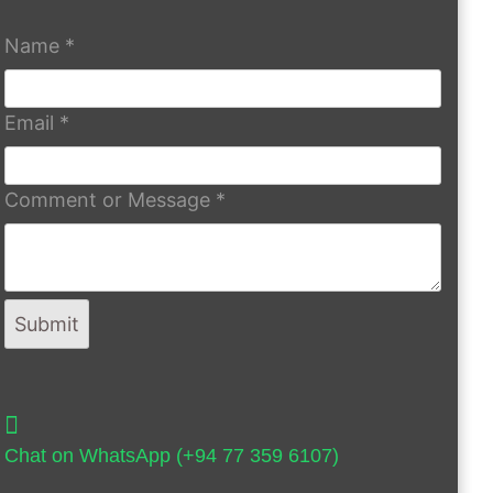
Name
*
Email
*
Comment or Message
*
Submit
Chat on WhatsApp (+94 77 359 6107)