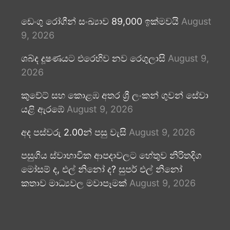
ඩෙංගු රෝගීන් සංඛ්‍යාව 89,000 ඉක්මවයි
August
9, 2026
ශබ්ද දූෂණයට එරෙහිව නව රෙගුලාසි
August 9,
2026
කුවේට් සහ කොළඹ අතර ශ්‍රී ලංකන් ගුවන් සේවා
යළි ඇරඹේ
August 9, 2026
අද පස්වරු 2.00න් පසු වැසි
August 9, 2026
පසුගිය ස්වාභාවික ආපදාවලට හේතුව නිරිතදිග
මෝසම් ද, එල් නිනෝ ද? සුපර් එල් නිනෝ
කතාව මාධ්‍යවල මවාපෑමක්
August 9, 2026