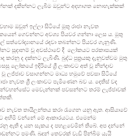
ෙවැන්නක් දකින්නට ලැබීම ඔවුන්ට අදහාගත නොහැක්කක්
හාම ඔවුන් ඉල්ලා සිටියේ මුතු රාජා නැවත
කයෙන් ගෙවන්නට අවශ්‍ය පියවර ගන්නා ලෙස ය. මුතු
් සත්වෝද්‍යානයේ රඳවා තබන්නට පියවර ගැනුණි.
්නට සූදානම් වූ අවස්ථාවේ දී ලෝකයට පරකාසයක්
ද කරනු ද දක්නට ලැබිණි. බුද්ධ පුත්‍රයකු දැනුවත්වම මුතු
ු ලෝකයේ ඉදිරියේ ශ්‍රී ලංකාවට අත් වූ නින්දාව
දු වූ ලජ්ජාව වසාගන්නට මාධ්‍ය හමුවේ පවසා සිටියේ
රාජා නැවත ශ්‍රී ලංකාවට පැමිණෙන බව ය. දෙතිස් වද
ි උන්වහන්සේට මෙවැන්නක් පවසන්නට තරම් ලැජ්ජාවක්
්තකි.
ජාව නැවත තායිලන්තය කරා රැගෙන යනු ඇත. ආසියාවේ
අපට අහිමි වන්නේ මේ ආකාරයටය. එමෙන්ම
කරනු ඇති ද යන සැකය ද පහළවෙමින් තිබේ. අප දන්නේ
ඩන්නට පමණි. බුදුන් තෙවරක් වැඩි පින්බිම යැයි