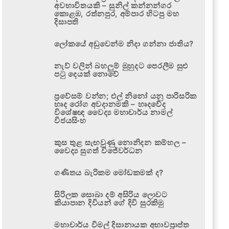
අවභාවිතයකි – සුනිල් කන්නන්ගර
කොළඹ, රත්නපුර, අම්පාර හිටපු මහ
දිසාපති
ලෝකයේ අඩුවෙන්ම නිදා ගන්නා ජාතිය?
නැව් වලින් බහලුම් මුහුදට පෙරලීම සුළු
පටු දෙයක් නොවේ
ප්‍රවේසම් වන්න; එල් නිනෝ යනු පාරිසරික
හෘද රෝග අවදානමකි – හෘදවේද
විශේෂඥ වෛද්‍ය මහාචාර්ය නාමල්
විජයසිංහ
කුස තුළ සැඟවුණු නොනිදන කම්හල –
වෛද්‍ය සුගත් විජේවර්ධන
ගණිතය බැරිකම මෝඩකමක් ද?
සිරිලක සොබා දම් අසිරිය ලොවට
කියාපාන දිවියන් ගේ දිවි සුරකිමු
මහාචාර්ය විමල් දිසානායක අභාවප්‍රාප්ත