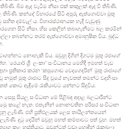
බිණි. බිම ඇද වැටීම නිසා එක් කකුලක් ඇද වී තිබිණි.
 තිබිණි. කන්දේ විහාරයේ සිටි අපූරු ඇත්ගොව්වා මුතු
සහිත දම්වැල් ය. විහාරස්ථානයක හැදී වැඩුණු
රගෙන සිටි නිසා, හිස කෙලින් තබාගැනීමට බල කරමින්
ලා තබන්නට තරම් ඇත්ගොව්වා අමානුෂික විය. බුද්ධ
හ.
සඟවාගන්නට නොහැකි විය. ඔවුහු දිගින් දිගටම මුතු රජාගේ
‘රෙයාර් ශ්‍රී ලංකා” සංවිධානය මෙහිදී ඉමහත් වැඩ
ඳහා ප්‍රතිකාර කරන ‘කපුගොඩ වෙදගෙදරින්’ මුතු රාජාගේ
 නමුත් මුතු රාජාට සිදු වූයේ නැවතත් තමන්ට වදහිංසා
වතත් කොට ඇඳීමේ රැකියාවට යන්නට සිදුවිය.
රන සෙසු සියලු සංවිධාන මේ පිළිබඳ අදාළ බලධාරීන්ට
 යෙමෙු කළේ නැත. එතැනින් නොනවතින පරිසර සංවිධාන
නු ලැබිණි. එහි ප්‍රතිඵලයක් ලෙස තායිලන්තයෙන්
ැබිණි. දුටු දෙයින් ඔවුහු මහත් කම්පාවට පත් වූහ. මහත්
යාග කළ හස්තියාට, ඔවුන්ටත් වඩා හොඳින් රැකබලා