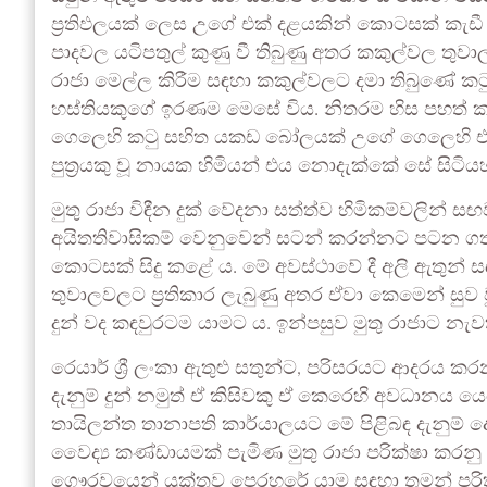
ප්‍රතිඵලයක් ලෙස උගේ එක් දළයකින් කොටසක් කැඩී ති
පාදවල යටිපතුල් කුණු වී තිබුණු අතර කකුල්වල තුවාල
රාජා මෙල්ල කිරීම සඳහා කකුල්වලට දමා තිබුණේ කටු 
හස්තියකුගේ ඉරණම මෙසේ විය. නිතරම හිස පහත් ක
ගෙලෙහි කටු සහිත යකඩ බෝලයක් උගේ ගෙලෙහි එල්
පුත්‍රයකු වූ නායක හිමියන් එය නොදැක්කේ සේ සිටිය
මුතු රාජා විඳීන දුක් වේදනා සත්ත්ව හිමිකම්වලින් 
අයිතතිවාසිකම් වෙනුවෙන් සටන් කරන්නට පටන ගත්හ. 
කොටසක් සිදු කළේ ය. මේ අවස්ථාවේ දී අලි ඇතුන් ස
තුවාලවලට ප්‍රතිකාර ලැබුණු අතර ඒවා කෙමෙන් සුව වූ
දුන් වද කඳවුරටම යාමට ය. ඉන්පසුව මුතු රාජාට නැ
රෙයාර් ශ්‍රී ලංකා ඇතුළු සතුන්ට, පරිසරයට ආදරය ක
දැනුම් දුන් නමුත් ඒ කිසිවකු ඒ කෙරෙහි අවධානය
තායිලන්ත තානාපති කාර්යාලයට මේ පිළිබඳ දැනුම් දෙ
වෛද්‍ය කණ්ඩායමක් පැමිණ මුතු රාජා පරික්ෂා කරනු ල
ගෞරවයෙන් යුක්තව පෙරහරේ යාම සඳහා තමන් පරිත්‍