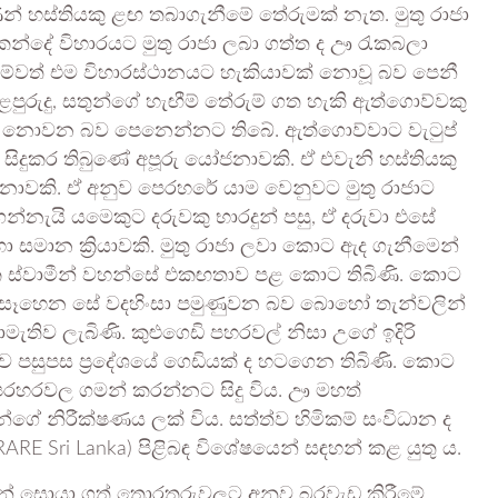
 හස්තියකු ළඟ තබාගැනීමේ තේරුමක් නැත. මුතු රාජා
 කන්දේ විහාරයට මුතු රාජා ලබා ගත්ත ද ඌ රැකබලා
ම්වත් එම විහාරස්ථානයට හැකියාවක් නොවූ බව පෙනී
පුරුදු, සතුන්ගේ හැඟීම් තේරුම් ගත හැකි ඇත්ගොව්වකු
කු නොවන බව පෙනෙන්නට තිබේ. ඇත්ගොව්වාට වැටුප්
ිදුකර තිබුණේ අපූරු යෝජනාවකි. ඒ එවැනි හස්තියකු
ජනාවකි. ඒ අනුව පෙරහරේ යාම වෙනුවට මුතු රාජාට
්නැයි යමෙකුට දරුවකු භාරදුන් පසු, ඒ දරුවා එසේ
මාන ක්‍රියාවකි. මුතු රාජා ලවා කොට ඇද ගැනීමෙන්
 ස්වාමීන් වහන්සේ එකඟතාව පළ කොට තිබිණි. කොට
 නොසෑහෙන සේ වදහිංසා පමුණුවන බව බොහෝ තැන්වලින්
ොමැතිව ලැබිණි. කුළුගෙඩි පහරවල් නිසා උගේ ඉදිරි
ව පසුපස ප්‍රදේශයේ ගෙඩියක් ද හටගෙන තිබිණි. කොට
පෙරහරවල ගමන් කරන්නට සිදු විය. ඌ මහත්
්ගේ නිරීක්ෂණය ලක් විය. සත්ත්ව හිමිකම් සංවිධාන ද
 ( RARE Sri Lanka) පිළිබඳ විශේෂයෙන් සඳහන් කළ යුතු ය.
ිසින් සොයා ගත් තොරතුරුවලට අනුව බරවැඩ කිරීමේ