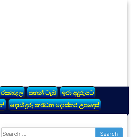
රසගඟුල
පහන් ටැඹ
ඉරා අදුරුපට
න්
දොස් දුරු කරවන දොස්තර උපදෙස්