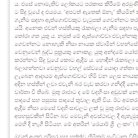
ය. එසේ නොමැතිව ලෝකයට පරකාස කිරීමේ අරමුණින්
ට සිදු වූයේ ද එයමය. “අපටත් ඇතෙක් ඕනෑ” කියමින්
ගැනීම සඳහා ඇත්ගොව්වකුට වැටුපක් ගෙවන්නට තර
යයි. අනෙක එවන් හස්තියකු රැකබලා ගැනීම සඳහා පළ
තෝරා ගත යුතු ය. නමුත් මේ ඇත්ගොව්වා එවැන්න
ගෙවන්නට නොහැකි නිසා නායක ස්වාමීන් වහන්සේ ස
වෙනුවෙන් බුද්ධ පුත්‍රයකු නොකළ යුතු අන්දමේ යෝ
කරන්නට සිදු වූයේ කොට ඇදීම ය. හොඳීන් රැකබලා ගන
බලාගන්නවා වෙනුවට වහල් සේවයේ යොදා ගත්තා හා ස
ලැබෙන ආදායම ඇත්ගොව්වාට හිමි වන ලෙස නායක
අදින හස්තීන් ලවා එවැනි බර වැඩ කරවා ගනිද්දී
වාර්තා වී තිබේ. මුතු රාජාට ද මේ වදහිංසා අඩුවක් න
පාදයේ සහ පසුපස පාදයේ තුවාල ඇති විය. ඊට අමතර
ඇදීම නිසා මෙසේ වදහිංසාවලට ලක් වූ මුතු රාජාට 
අපහසුවකින් සිටින බව මෙවැනි අවස්ථාවල දී ඇතැමුන
මෙහි දී නැගී සිටියහ. මේ අතරින් ‘රෙයාර් ශ්‍රී ලංකා”
ඔවුන් ඇතුළු පරිසර සහ සත්ත්ව හිමිකම් සංවිධාන ව