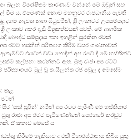
ී සලකා බලන විශේෂිතම කාරණාව වන්නේ මේ ඔවුන් සහ
වල් වීම ය. එපමණක් නොව මහනුවර රාජධානිය පැවති
ු දහම නැවත නගා සිටුවමින්, ශ්‍රී ලංකාවට උපසම්පදාව
රී ලංකාව අතර දැඩි මිත්‍රතත්වයක් පවතී. මේ ආගමික
ී බෞද්ධ සම්ප්‍රදාය ඉතා ඉහළින් සුරකින රටක්
අප රටට හස්තීන් පරිත්‍යාග කිරීම වසර ගණනාවක්
 ඇතැම්විට එයටත් වඩා හොඳීන් අප රටේ දී මේ හස්තීන්ට
 උදක්ම කල්පනා කරන්නට ඇත. මුතු රාජා අප රටට
ේ පරිත්‍යාගයට මුල් වූ තායිලන්ත රජ පවුල ද මෙසේම
යාග කළ
 පටන්
සිට ‘සක් සූරීන්’ නමින් අප රටට පැමිණි මේ හස්තියාට
. මුතු රාජා අප රටට පැමිණෙන්නේ පෙරහරේ කරඬුව
කකි. ඒ කතාව මෙසේ ය.
ඩත්තු කිරීමේ හැකියාව ද එකී විහාරස්ථානය තිබිය යුතු