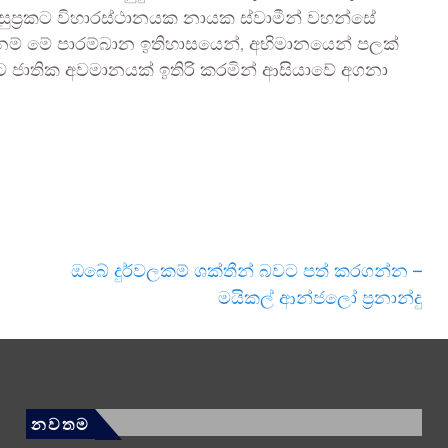
 සුප්‍රකට විහාරස්ථානයක නායක ස්වාමීන් වහන්සේ
 නම් මේ පාරම්බාන ඉතිහාසයෙන්, අභිමානයෙන් පලක්
ට ජාතික අවමානයක් ඉතිරි කරමින් ආසියාවේ අගනා
ඔබේ දුර්වලකම් ශක්තීන් බවට පත් කරගන්න –
මයිකල් ආන්ජලෝ ප්‍රනාන්දු
නවතම