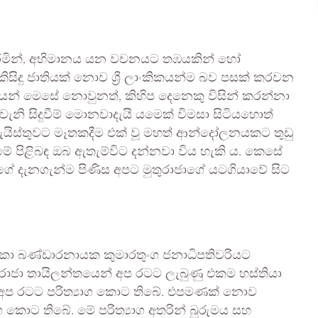
කරමින්, අභිමානය යන වචනයට තඹයකින් හෝ
සිදු ජාතියක් නොව ශ්‍රී ලාංකිකයන්ම බව පසක් කරවන
කිකයන් මෙසේ නොවුනත්, කිහිප දෙනෙකු විසින් කරන්නා
. එවැනි සිදුවීම් මොනවාදැයි යමෙක් විමසා සිටියහොත්
ේ ලැයිස්තුවට මෑතකදීම එක් වූ මහත් ආන්දෝලනයකට තුඩු
. මේ පිළිබඳ ඔබ ඇතැම්විට දන්නවා විය හැකි ය. කෙසේ
ාගේ දැනගැන්ම පිණිස අපට මුතුරාජාගේ යටගියාවේ සිට
්‍රිකා බණ්ඩාරනායක කුමාරතුංග ජනාධිපතිවරියට
 රාජා තායිලන්තයෙන් අප රටට ලැබුණු එකම හස්තියා
් අප රටට පරිත්‍යාග කොට තිබේ. එපමණක් නොව
ාග කොට තිබේ. මේ පරිත්‍යාග අතරින් බුරුමය සහ