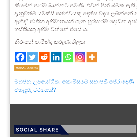
කියමින් පාරම් බාන්නට පමණි. එවන් පින් බිමක ඇති
දැනුවත්ම යම්කිසි සත්ත්වයකු දෙතිස් වදය ලබන්නේ
ඇතිද? ජාතික අභිමානයක් ගැන පුරසාරම් දොඩන අප
හස්තියකු අහිමි වන්නේ එසේ ය.
නිරංජන් චාමින්ද කරුණාතිලක
එතෙර - මෙතෙර
මහජන උපයෝගීතා කොමිසමේ සභාපති පේරාදෙණි
මහැදුරු වරයෙක්?
SOCIAL SHARE