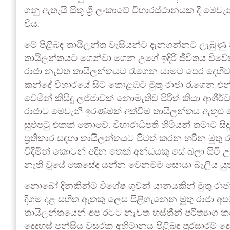
ගනු ඇතැයි සිතූ ශ්‍රී ලංකාවේ විහාරස්ථානයක දී ම
විය.
මේ පිළිබඳ තායිලන්ත වැසියන්ට දැනගන්නට ලැබුණු ව
තායිලන්තයට ගෙන්වා ගෙන උගේ ඉදිරි ජීවිතය විවේ
රාජා නැවත තායිලන්තයට රැගෙන යාමට පෙර දෙහිවල
කන්දේ විහාරයේ සිට කොළඹට මුතු රාජා රැගෙන එන
වෙමින් කිසිදු ලජ්ජාවක් නොමැතිව පිරිත් කියා ආශීර්වා
රාජාට මෙවැනි ඉරණමක් අත්වීම තායිලන්තය ඇතුළු සෙස
සුළුපටු එකක් නොවේ. විහාරාධිපති හිමියන් තමාට සි
ප්‍රතිකාර සඳහා තායිලන්තයට පිටත් කරන හරින මුතු 
විදිමින් කොටන් අදින තෙක් අන්ධයකු සේ බලා සිට
නැති වූයේ කෙසේද යන්න වෙනමම සොයා බැලිය යුත
නොබෝ දිනකින්ම විශේෂ ගුවන් යානයකින් මුතු රා
දිගම දළ සහිත ඇතකු ලෙස පිළිගැනෙන මුතු රාජා 
තායිලන්තයෙන් අප රටට නැවත හස්තීන් පරිත්‍යාග 
දෙදහස් පන්සිය වසරක අභිමානය පිළිබඳ පුරසාරම් දො