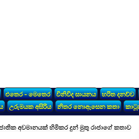
එතෙර - මෙතෙර
විනිවිද සායනය
හරිත දනව්ව
ය
උරුමයක අසිරිය
නිතර නොඇසෙන කතා
කාටූ
ාතික අවමානයක් හිමිකර දුන් මුතු රාජාගේ කතාව