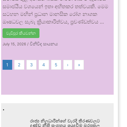
සමාජයීය වශයෙන් ඉතා අහිතකර තත්වයකි. මෙම
සටහන මඟින් ප්‍රධාන මානසික රෝග නාශක
ඖෂධවල සැබෑ ක්‍රියාකාරීත්වය, ප්‍රචණ්ඩත්වය …
වැඩිපුර කියවන්න
විනිවිද සායනය
July 15, 2026
/
1
2
3
4
5
›
»
.
රාජ්‍ය නිලධාරීන්ගේ වැරදි තීරණවලට
දණ්ඩ නීති සංග්‍රහය යෙදවීම බරපතල