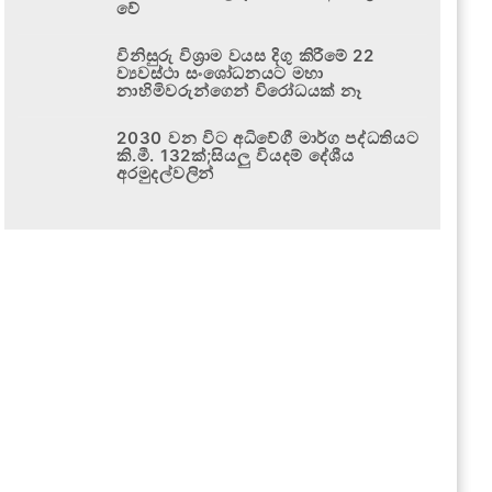
වේ
විනිසුරු විශ්‍රාම වයස දිගු කිරීමේ 22
ව්‍යවස්ථා සංශෝධනයට මහා
නාහිමිවරුන්ගෙන් විරෝධයක් නෑ
2030 වන විට අධිවේගී මාර්ග පද්ධතියට
කි.මී. 132ක්;සියලු වියදම් දේශීය
අරමුදල්වලින්