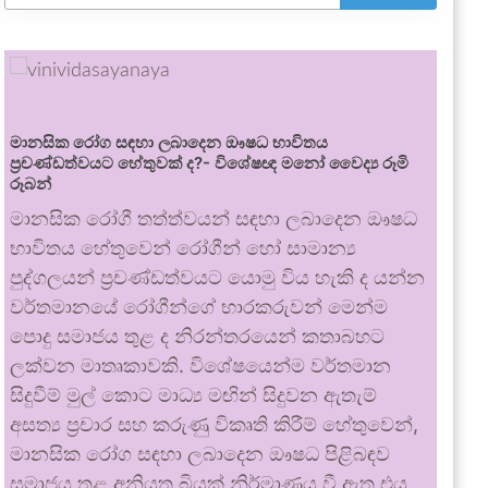
මානසික රෝග සඳහා ලබාදෙන ඖෂධ භාවිතය
ප්‍රචණ්ඩත්වයට හේතුවක් ද?- විශේෂඥ මනෝ වෛද්‍ය රූමි
රූබන්
මානසික රෝගී තත්ත්වයන් සඳහා ලබාදෙන ඖෂධ
භාවිතය හේතුවෙන් රෝගීන් හෝ සාමාන්‍ය
පුද්ගලයන් ප්‍රචණ්ඩත්වයට යොමු විය හැකි ද යන්න
වර්තමානයේ රෝගීන්ගේ භාරකරුවන් මෙන්ම
පොදු සමාජය තුළ ද නිරන්තරයෙන් කතාබහට
ලක්වන මාතෘකාවකි. විශේෂයෙන්ම වර්තමාන
සිදුවීම් මුල් කොට මාධ්‍ය මඟින් සිදුවන ඇතැම්
අසත්‍ය ප්‍රචාර සහ කරුණු විකෘති කිරීම් හේතුවෙන්,
මානසික රෝග සඳහා ලබාදෙන ඖෂධ පිළිබඳව
සමාජය තුළ අනියත බියක් නිර්මාණය වී ඇත.එය