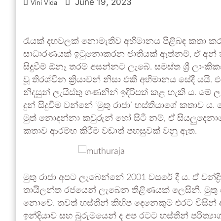
June 19, 2023
Vini Vida
රැයක් දහවලක් නොමැතිව අභිමානය පිළිබඳ කතා 
සාධාරණයක් ඉටුනොකරන ජාතියක් ඇත්නම්, ඒ අන් කි
සිදුවීම් ඕනෑ තරම් අසන්නට ලැබේ. සමස්ත ශ්‍රී ලාං
වූ තිරශ්චීන ක්‍රියාවන් නිසා එකී අභිමානය සේදී යයි
නිදසුන් ලැයිස්තු ගණනින් ඉදිරිපත් කළ හැකි ය. ම
දුන් සිදුවීම වන්නේ ‘මුතු රාජා’ හස්තියාගේ කතාව ය
මුත් නොදන්නා කවුරුන් හෝ සිටී නම්, ඒ සියලුදෙන
කතාව ආරම්භ කිරීම වඩාත් පහසුවක් වනු ඇත.
මුතු රාජා අපට ලැබෙන්නේ 2001 වසරේ දී ය. ඒ චන්ද
තායිලන්ත රජයෙන් ලැබෙන තිළිණයක් ලෙසිනි. මුතු
නොවේ. තවත් හස්තීන් කිහිප දෙනෙකුම එරට විසින
ඉන්දියාව සහ බුරුමයෙන් ද අප රටට හස්තීන් පරිත්‍ය