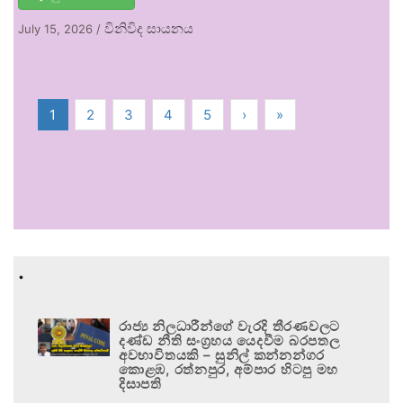
විනිවිද සායනය
July 15, 2026
/
1
2
3
4
5
›
»
.
රාජ්‍ය නිලධාරීන්ගේ වැරදි තීරණවලට
දණ්ඩ නීති සංග්‍රහය යෙදවීම බරපතල
අවභාවිතයකි – සුනිල් කන්නන්ගර
කොළඹ, රත්නපුර, අම්පාර හිටපු මහ
දිසාපති