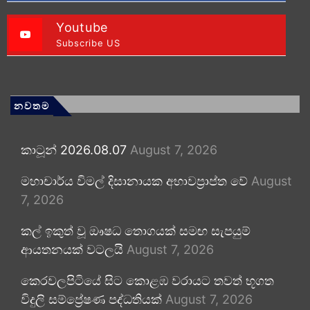
Youtube
Subscribe US
නවතම
කාටූන් 2026.08.07
August 7, 2026
මහාචාර්ය විමල් දිසානායක අභාවප්‍රාප්ත වේ
August
7, 2026
කල් ඉකුත් වූ ඖෂධ තොගයක් සමඟ සැපයුම්
ආයතනයක් වටලයි
August 7, 2026
කෙරවලපිටියේ සිට කොළඹ වරායට තවත් භූගත
විදුලි සම්ප්‍රේෂණ පද්ධතියක්
August 7, 2026