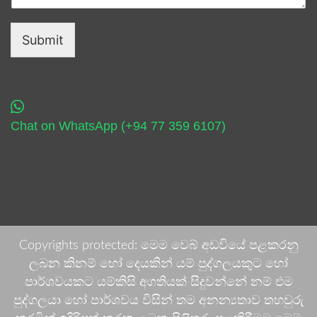
Submit
Chat on WhatsApp (+94 77 359 6107)
Copyrights protected: මෙම වෙබ් අඩවියේ පළකරනු
ලබන කිනම් හෝ දෙයකින් යම් පුද්ගලයකුට හෝ
පාර්ශවයකට යම්කිසි අගතියක් සිදුවන්නේ නම් එම
පුද්ගලයා හෝ පාර්ශවය විසින් තම අනන්‍යතාව තහවුරු