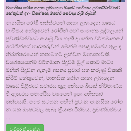
මානසික රෝග සඳහා ලබාදෙන ඖෂධ භාවිතය ප්‍රචණ්ඩත්වයට
හේතුවක් ද?- විශේෂඥ මනෝ වෛද්‍ය රූමි රූබන්
මානසික රෝගී තත්ත්වයන් සඳහා ලබාදෙන ඖෂධ
භාවිතය හේතුවෙන් රෝගීන් හෝ සාමාන්‍ය පුද්ගලයන්
ප්‍රචණ්ඩත්වයට යොමු විය හැකි ද යන්න වර්තමානයේ
රෝගීන්ගේ භාරකරුවන් මෙන්ම පොදු සමාජය තුළ ද
නිරන්තරයෙන් කතාබහට ලක්වන මාතෘකාවකි.
විශේෂයෙන්ම වර්තමාන සිදුවීම් මුල් කොට මාධ්‍ය
මඟින් සිදුවන ඇතැම් අසත්‍ය ප්‍රචාර සහ කරුණු විකෘති
කිරීම් හේතුවෙන්, මානසික රෝග සඳහා ලබාදෙන
ඖෂධ පිළිබඳව සමාජය තුළ අනියත බියක් නිර්මාණය
වී ඇත.එය සමාජයීය වශයෙන් ඉතා අහිතකර
තත්වයකි. මෙම සටහන මඟින් ප්‍රධාන මානසික රෝග
නාශක ඖෂධවල සැබෑ ක්‍රියාකාරීත්වය, ප්‍රචණ්ඩත්වය
…
වැඩිපුර කියවන්න