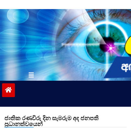
Skip
to
content
vinivida.lk
ජාතික රණවිරු දින සැමරුම අද ජනපති
ප්‍රධානත්වයෙන්