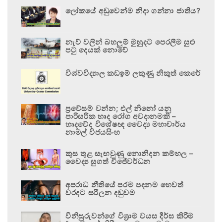
ලෝකයේ අඩුවෙන්ම නිදා ගන්නා ජාතිය?
නැව් වලින් බහලුම් මුහුදට පෙරලීම සුළු
පටු දෙයක් නොවේ
විශ්වවිද්‍යාල කඩඉම් ලකුණු නිකුත් කෙරේ
ප්‍රවේසම් වන්න; එල් නිනෝ යනු
පාරිසරික හෘද රෝග අවදානමකි –
හෘදවේද විශේෂඥ වෛද්‍ය මහාචාර්ය
නාමල් විජයසිංහ
කුස තුළ සැඟවුණු නොනිදන කම්හල –
වෛද්‍ය සුගත් විජේවර්ධන
අපරාධ නීතියේ පරම පදනම හෙවත්
වරදට සරිලන දඬුවම
විනිසුරුවන්ගේ විශ්‍රාම වයස දීර්ඝ කිරීම