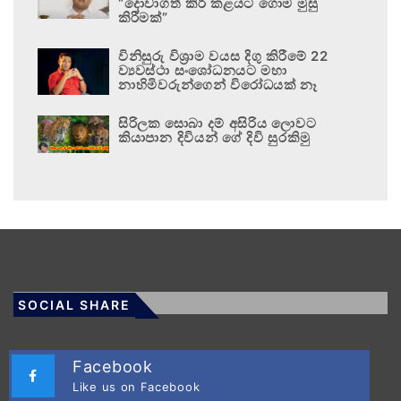
“දොවාගත් කිරි කළයට ගොම මුසු
කිරීමක්”
විනිසුරු විශ්‍රාම වයස දිගු කිරීමේ 22
ව්‍යවස්ථා සංශෝධනයට මහා
නාහිමිවරුන්ගෙන් විරෝධයක් නෑ
සිරිලක සොබා දම් අසිරිය ලොවට
කියාපාන දිවියන් ගේ දිවි සුරකිමු
SOCIAL SHARE
Facebook
Like us on Facebook