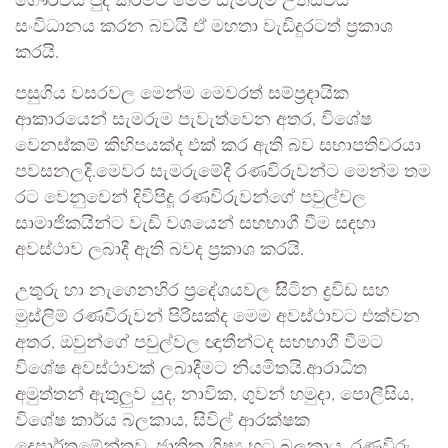
ගෞරවය පුද කිරීමට මෙම සැමරුම් උත්සවය
සංවිධානය කරන බවයි ඒ මහතා වැඩිදුරටත් ප්‍රකාශ
කරයි.
පසුගිය වසරවල මෙන්ම මෙවරත් සම්ප්‍රදායික
ආකාරයෙන් සැමරුම පැවැත්වෙන අතර, විශේෂ
වෙනස්කම් කිහිපයක්ද එක් කර ඇති බව සභාපතිවරයා
පවසනලදි.මෙවර සැමරුමේදී රණවිරුවන්ට මෙන්ම තම
රට වෙනුවෙන් දිවිපිදූ රණවිරුවන්ගේ පවුල්වල
සාමාජිකයින්ට වැඩි වශයෙන් සහභාගී වීම සඳහා
අවස්ථාව ලබාදී ඇති බවද ප්‍රකාශ කරයි.
උතුරු හා නැගෙනහිර ප්‍රදේශයවල සිිටින ද්‍රවිඩ සහ
මුස්ලිම් රණවිරුවන් පිරිසක්ද මෙම අවස්ථාවට එක්වන
අතර, ඔවුන්ගේ පවුල්වල ඥාතීන්ටද සහභාගී වීමට
විශේෂ අවස්ථාවක් ලබාදීමට නියමිතයි.ආරාධිත
අමුත්තන් ඇතුලුව යුද, නාවික, ගුවන් හමුදා, පොලීසිය,
විශේෂ කාර්ය බලකාය, සිවිල් ආරක්ෂක
දෙපාර්තමේන්තුව, ජාතික ශිෂ්‍ය භට බලකාය, රණවිරු