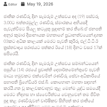
May 19, 2026
Editor
ජාතික රණවිරු දින සැමරුම් උත්සවය අද (19) පස්වරු
3.00ට බත්තරමුල්ල රණවිරු ස්මාරකය අභියසදී
පැවැත්වීමට සියලු කටයුතු සූදානම් කර තිබේ.ඒ ජනපති
අනුර කුමාර දිසානායක මහතාගේ ප්‍රධානත්වයෙන්.‍දශක
03කට අධික කාලයක් මෙරට පැවති කුරිරු එල්.ටී.ටී.ඊ
ත්‍රස්තවාදය පරාජයට පත්කර ඊයේ (18) දිනට වසර 17ක්
සපිරෙයි.
ජාතික රණවිරු දින සැමරුම් උත්සවය සම්බන්ධයෙන්
පසුගිය (14) රජයේ ප්‍රවෘත්ති දෙපාර්තමේන්තුවේ පැවති
මාධ්‍ය හමුවකට එක්වෙමින් රණවිරු සේවා අධිකාරියේ
සභාපති බ්‍රිගේඩියර් එස්.බී. කොහොන මහතා සඳහන්
කරයි.ගත වූ කාලවකවානුව තුළ මෙන්ම යුද්ධ සමයේදී
මෙරට නිදහස හා ස්වෛරීත්වය වෙනුවෙන් තම ජීවිත
පුද කළ රණවිරුවන් වාර්ෂිකව සිහිපත් කර ජාතියේ