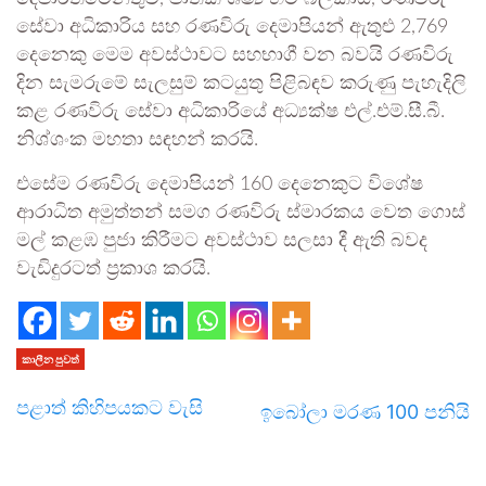
සේවා අධිකාරිය සහ රණවිරු දෙමාපියන් ඇතුළු 2,769
දෙනෙකු මෙම අවස්ථාවට සහභාගී වන බවයි රණවිරු
දින සැමරුමේ සැලසුම් කටයුතු පිළිබඳව කරුණු පැහැදිලි
කළ රණවිරු සේවා අධිකාරියේ අධ්‍යක්ෂ එල්.එම්.සී.බී.
නිශ්ශංක මහතා සඳහන් කරයි.
එසේම රණවිරු දෙමාපියන් 160 දෙනෙකුට විශේෂ
ආරාධිත අමුත්තන් සමග රණවිරු ස්මාරකය වෙත ගොස්
මල් කළඹ පුජා කිරීමට අවස්ථාව සලසා දී ඇති බවද
වැඩිදුරටත් ප්‍රකාශ කරයි.
කාලීන පුවත්
පළාත් කිහිපයකට වැසි
ඉබෝලා මරණ 100 පනියි