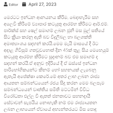
April 27, 2023
Editor
මෙරටට ඉන්ධන ආනයනය කිරීම, බෙදාහැරීම සහ
අලෙවි කිරීමේ ව්‍යාපාර කටයුතු ආරම්භ කිරීමට ආර්.එම්.
පාර්ක්ස් සහ ෂෙල් සමාගම් ලබන ජූනි මස මුල් සතියේ
සිට ක්‍රියා කරනු ඇති බව විදුලිබල හා බලශක්ති
අමාත්‍යාංශය සඳහන් කරයි.මෙම මැයි මාසයේ දී ඊට
අදාළ ගිවිසුම් ගතවුවහොත් දින 45ක් තුළ සිය මෙහෙයුම්
කටයුතු ආරම්භ කිරීමට සූදානම් බව එම සමාගම් ද
සඳහන් කරයි.ඒ අනුව ඉදිරියේ දී ඒ ඔස්සේ ඉන්ධන
පාරිභෝගිකයන්ට කිනම් හෝ සහනයක් ලැබෙනු
ඇතැයි අපේක්ෂා කෙරේ.මේ අතර ලාභ ලබන රාජ්‍ය
ආයතන සම්බන්ධයෙන් රජය සිදු කරන මෙම බලපෑම
සම්බන්ධයෙන් වෘත්තීය සමිති මට්ටමින් විවිධ
විරෝධතා එල්ල වී ඇතත් ජනතාවට සහනදායී
සේවාවන් සැපයිය නොහැකි නම් එම රාජ්‍යායතන
ලබන ලාභයෙන් ඒවායේ අභ්‍යන්තරයට මිස පොදු