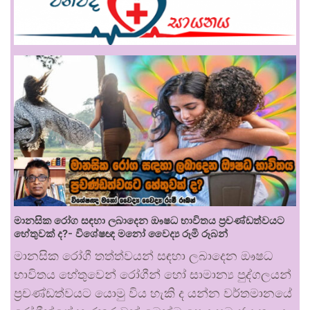
මානසික රෝග සඳහා ලබාදෙන ඖෂධ භාවිතය ප්‍රචණ්ඩත්වයට
හේතුවක් ද?- විශේෂඥ මනෝ වෛද්‍ය රූමි රූබන්
මානසික රෝගී තත්ත්වයන් සඳහා ලබාදෙන ඖෂධ
භාවිතය හේතුවෙන් රෝගීන් හෝ සාමාන්‍ය පුද්ගලයන්
ප්‍රචණ්ඩත්වයට යොමු විය හැකි ද යන්න වර්තමානයේ