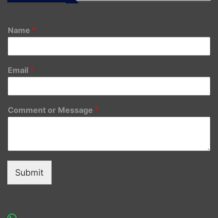
Name
*
Email
*
Comment or Message
*
Submit