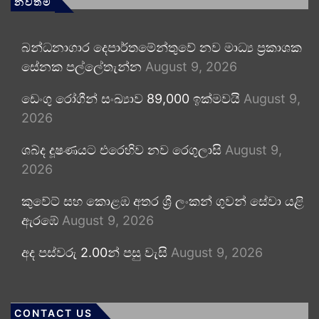
නවතම
බන්ධනාගාර දෙපාර්තමේන්තුවේ නව මාධ්‍ය ප්‍රකාශක
සේනක පල්ලේතැන්න
August 9, 2026
ඩෙංගු රෝගීන් සංඛ්‍යාව 89,000 ඉක්මවයි
August 9,
2026
ශබ්ද දූෂණයට එරෙහිව නව රෙගුලාසි
August 9,
2026
කුවේට් සහ කොළඹ අතර ශ්‍රී ලංකන් ගුවන් සේවා යළි
ඇරඹේ
August 9, 2026
අද පස්වරු 2.00න් පසු වැසි
August 9, 2026
CONTACT US