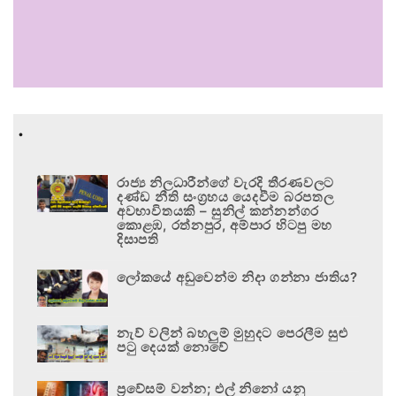
.
රාජ්‍ය නිලධාරීන්ගේ වැරදි තීරණවලට
දණ්ඩ නීති සංග්‍රහය යෙදවීම බරපතල
අවභාවිතයකි – සුනිල් කන්නන්ගර
කොළඹ, රත්නපුර, අම්පාර හිටපු මහ
දිසාපති
ලෝකයේ අඩුවෙන්ම නිදා ගන්නා ජාතිය?
නැව් වලින් බහලුම් මුහුදට පෙරලීම සුළු
පටු දෙයක් නොවේ
ප්‍රවේසම් වන්න; එල් නිනෝ යනු