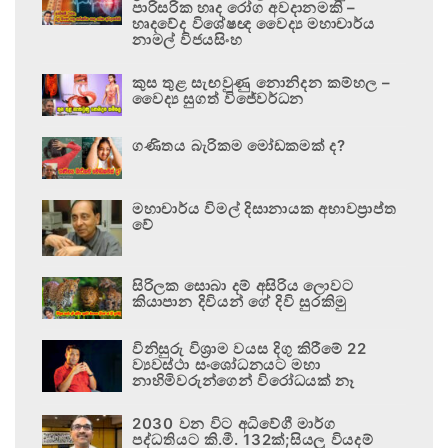
පාරිසරික හෘද රෝග අවදානමකි –
හෘදවේද විශේෂඥ වෛද්‍ය මහාචාර්ය
නාමල් විජයසිංහ
කුස තුළ සැඟවුණු නොනිදන කම්හල –
වෛද්‍ය සුගත් විජේවර්ධන
ගණිතය බැරිකම මෝඩකමක් ද?
මහාචාර්ය විමල් දිසානායක අභාවප්‍රාප්ත
වේ
සිරිලක සොබා දම් අසිරිය ලොවට
කියාපාන දිවියන් ගේ දිවි සුරකිමු
විනිසුරු විශ්‍රාම වයස දිගු කිරීමේ 22
ව්‍යවස්ථා සංශෝධනයට මහා
නාහිමිවරුන්ගෙන් විරෝධයක් නෑ
2030 වන විට අධිවේගී මාර්ග
පද්ධතියට කි.මී. 132ක්;සියලු වියදම්