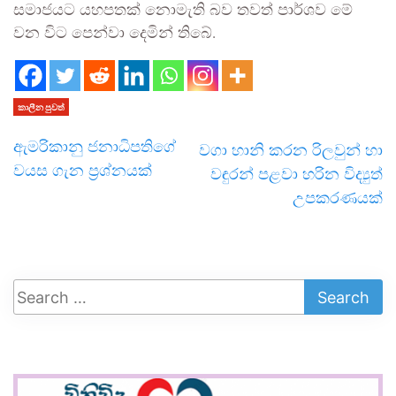
සමාජයට යහපතක් නොමැති බව තවත් පාර්ශව මේ
වන විට පෙන්වා දෙමින් තිබේ.
කාලීන පුවත්
ඇමරිකානු ජනාධිපතිගේ
වගා හානි කරන රිලවුන් හා
වයස ගැන ප්‍රශ්නයක්
වඳුරන් පළවා හරින විද්‍යුත්
උපකරණයක්