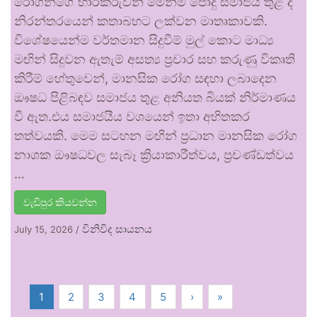
රෝගීන්ගේ භාරකරුවන් මෙන්ම පොදු සමාජය තුළ ද
නිරන්තරයෙන් කතාබහට ලක්වන මාතෘකාවකි.
විශේෂයෙන්ම වර්තමාන සිදුවීම් මුල් කොට මාධ්‍ය
මඟින් සිදුවන ඇතැම් අසත්‍ය ප්‍රචාර සහ කරුණු විකෘති
කිරීම් හේතුවෙන්, මානසික රෝග සඳහා ලබාදෙන
ඖෂධ පිළිබඳව සමාජය තුළ අනියත බියක් නිර්මාණය
වී ඇත.එය සමාජයීය වශයෙන් ඉතා අහිතකර
තත්වයකි. මෙම සටහන මඟින් ප්‍රධාන මානසික රෝග
නාශක ඖෂධවල සැබෑ ක්‍රියාකාරීත්වය, ප්‍රචණ්ඩත්වය
…
වැඩිපුර කියවන්න
විනිවිද සායනය
July 15, 2026
/
1
2
3
4
5
›
»