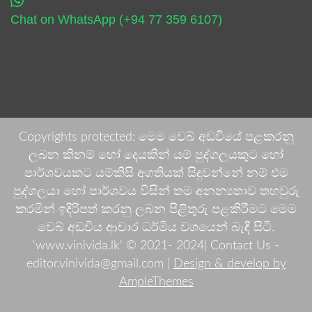
Chat on WhatsApp (+94 77 359 6107)
Copyrights protected: මෙම වෙබ් අඩවියේ පළකරනු
ලබන කිනම් හෝ දෙයකින් යම් පුද්ගලයකුට හෝ
පාර්ශවයකට යම්කිසි අගතියක් සිදුවන්නේ නම් එම
පුද්ගලයා හෝ පාර්ශවය විසින් තම අනන්‍යතාව තහවුරු
කරමින් ඉදිරිපත් කරනු ලබන පිළිතුරු පළකිරීමට මෙම
වෙබ් අඩවිය ආචාර ධර්මීය වශයෙන් බැඳී සිටී.
'www.vinivida.lk' © 2021- 2024| Contact Us -
editor.vinivida@gmail.com |
Design & develop by
AmpleThemes