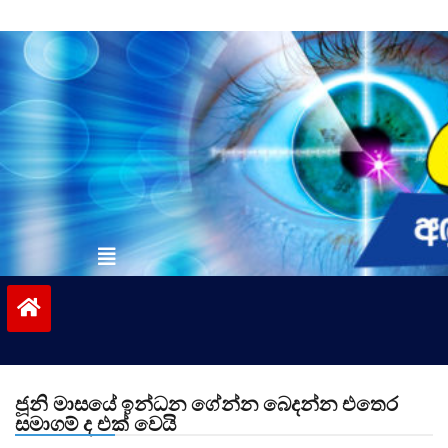
Skip
to
content
vinivida.lk
ජූනි මාසයේ ඉන්ධන ගේන්න බෙදන්න එතෙර
සමාගම් ද එක් වෙයි