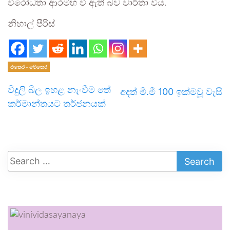
විරෝධතා ආරම්භ වී ඇති බව වාර්තා විය.
නිහාල් පීරිස්
එතෙර - මෙතෙර
විදුලි බිල ඉහළ නැංවීම තේ
අදත් මි.මී 100 ඉක්මවූ වැසි
කර්මාන්තයට තර්ජනයක්