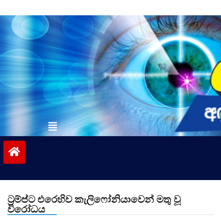
Skip
to
content
vinivida.lk
ට්‍රම්ප්ට එරෙහිව කැලිෆෝනියාවෙන් මතු වූ
විරෝධය