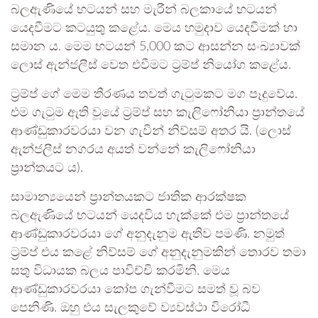
බලඇණියේ භටයන් සහ මැරීන් බලකායේ භටයන්
යෙදවීමට කටයුතු කළේය. මෙය හමුදාව යෙදවීමක් හා
සමාන ය. මෙම භටයන් 5,000 කට ආසන්න සංඛ්‍යාවක්
ලොස් ඇන්ජලීස් වෙත එවීමට ට්‍රම්ප් නියෝග කළේය.
ට්‍රම්ප් ගේ මෙම තීරණය තවත් ගැටුමකට මග පෑදුවේය.
එම ගැටුම ඇති වූයේ ට්‍රම්ප් සහ කැලිෆෝනියා ප්‍රාන්තයේ
ආණ්ඩුකාරවරයා වන ගැවින් නිව්සම් අතර යි. (ලොස්
ඇන්ජලීස් නගරය අයත් වන්නේ කැලිෆෝනියා
ප්‍රාන්තයට ය).
සාමාන්‍යයෙන් ප්‍රාන්තයකට ජාතික ආරක්ෂක
බලඇණියේ භටයන් යෙදවිය හැක්කේ එම ප්‍රාන්තයේ
ආණ්ඩුකාරවරයා ගේ අනුදැනුම ඇතිව පමණි. නමුත්
ට්‍රම්ප් එය කළේ නිව්සම් ගේ අනුදැනුමකින් තොරව තමා
සතු විධායක බලය පාවිච්චි කරමිනි. මෙය
ආණ්ඩුකාරවරයා කෝප ගැන්වීමට සමත් වූ බව
පෙනිණි. ඔහු එය සැලකුවේ ව්‍යවස්ථා විරෝධී