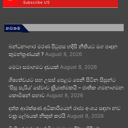
Subscribe US
නවතම
බන්ධනාගාර මරණ පිටුපස හදිසි නීතියට මග පාදන
කුමන්ත්‍රණයක් ?
August 8, 2026
මෙටා සමාගමට දඩයක්
August 8, 2026
ශිෂ්‍යත්වයට සහ උසස් පෙළට පෙනී සිටින සිසුන්ට
‘සිසු සැරිය’ සේවාව ක්‍රියාත්මකයි – ජාතික ගමනාගමන
කොමිෂන් සභාව
August 8, 2026
දත්ත ආරක්ෂණ අධිකාරියෙන් රාජ්‍ය අංශය සඳහා නව
චක්‍ර ලේඛයක් නිකුත් කරයි
August 8, 2026