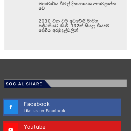
මහාචාර්ය විමල් දිසානායක අභාවප්‍රාප්ත
වේ
2030 වන විට අධිවේගී මාර්ග
පද්ධතියට කි.මී. 132ක්;සියලු වියදම්
දේශීය අරමුදල්වලින්
SOCIAL SHARE
Facebook
Like us on Facebook
Youtube