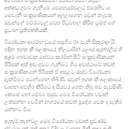
අනවසර සංක්‍රමණිකයන් සොයා යමින් ඔවුන්
අත්අඩංගුවට ගැනීමේ මෙහෙයුම්වලට එරෙහිව ය.
මෙවැනි සංක්‍රමණිකයන් අල්ලාගෙන ඔවුන් නැවත
ඔවුන්ගේ මව්රටවල් වෙත පිටුවහල් කිරීම ට්‍රම්ප් ගේ
ප්‍රධාන ප්‍රතිපත්තියකි.
විරෝධතා ආරම්භ වූයේ පසුගිය 06 වැනි සිකුරාදා යි.
එදින ඉහත කී බලකායේ නිලධාරීන් ලොස් ඇන්ජලීස් හි
ඇඳුම් ගබඩාවක සේවය කරමින් සිටි සංක්‍රමණිකයන්
පිරිසක් අත් අඩංගුවට ගැනීමට ගිය අවස්ථාවේ තවත්
සංක්‍රමණිකයන් පිරිසක් ඒ අසළට රැස්ව විරෝධතා
දැක්වීමට පටන්ගෙන තිබිණි. ඔවුන් ඉහත කී බලකායේ
වාහන අවහිර කිරීමට ද පියවර ගෙන තිබූ බව පැවසිණි.
කෙසේ හෝ වේවා, පසුව මෙම විරෝධතා වඩාත්
උත්සන්න වෙමින් නගරයේ තවත් ප්‍රදේශ වෙත ද පැතිර
යන්නට විය.
ඇතැම් තැන්වල මෙම විරෝධතා වඩාත් ප්‍රචණ්ඩ