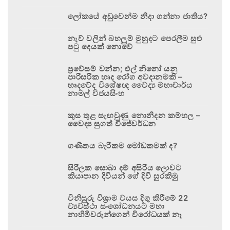
ලෝකයේ අඩුවෙන්ම නිදා ගන්නා ජාතිය?
නැව් වලින් බහලුම් මුහුදට පෙරලීම සුළු
පටු දෙයක් නොවේ
ප්‍රවේසම් වන්න; එල් නිනෝ යනු
පාරිසරික හෘද රෝග අවදානමකි –
හෘදවේද විශේෂඥ වෛද්‍ය මහාචාර්ය
නාමල් විජයසිංහ
කුස තුළ සැඟවුණු නොනිදන කම්හල –
වෛද්‍ය සුගත් විජේවර්ධන
ගණිතය බැරිකම මෝඩකමක් ද?
සිරිලක සොබා දම් අසිරිය ලොවට
කියාපාන දිවියන් ගේ දිවි සුරකිමු
විනිසුරු විශ්‍රාම වයස දිගු කිරීමේ 22
ව්‍යවස්ථා සංශෝධනයට මහා
නාහිමිවරුන්ගෙන් විරෝධයක් නෑ