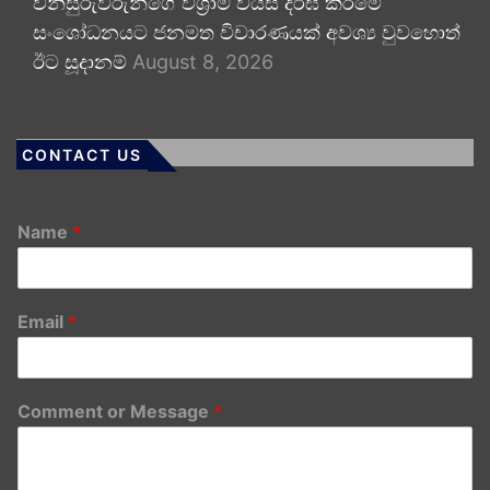
විනිසුරුවරුන්ගේ විශ්‍රාම වයස දීර්ඝ කිරීමේ
සංශෝධනයට ජනමත විචාරණයක් අවශ්‍ය වුවහොත්
ඊට සූදානම්
August 8, 2026
CONTACT US
Name
*
Email
*
Comment or Message
*