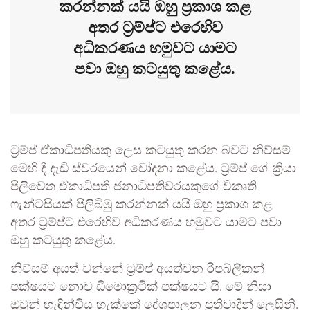
කරන්නක් යයි ඔහු ප්‍රකාශ කළ
අතර ට්‍රම්ප්ට එරෙහිව
අධිකරණය හමුවට යාමට
පවා ඔහු කටයුතු කළේය.
ට්‍රම්ප් ඒකාධිපතියකු ලෙස කටයුතු කරන බවට නිව්සම්
මෙහි දී දැඩි ස්වරයෙන් චෝදනා කළේය. ට්‍රම්ප් ගේ ක්‍රියා
පිලිවෙත ඒකාධිපති ජනාධිපතිවරයකුගේ විකෘති
ෆැන්ටසියක් පිලිබිඹු කරන්නක් යයි ඔහු ප්‍රකාශ කළ
අතර ට්‍රම්ප්ට එරෙහිව අධිකරණය හමුවට යාමට පවා
ඔහු කටයුතු කළේය.
නිව්සම් අයත් වන්නේ ට්‍රම්ප් අයත්වන රිපබ්ලිකන්
පක්ෂයට නොව ඩිමොක්‍රටික් පක්ෂයට යි. මේ නිසා
ඔවුන් හැඳින්විය හැක්කේ දේශපාලන ප්‍රතිවාදීන් ලෙසිනි.