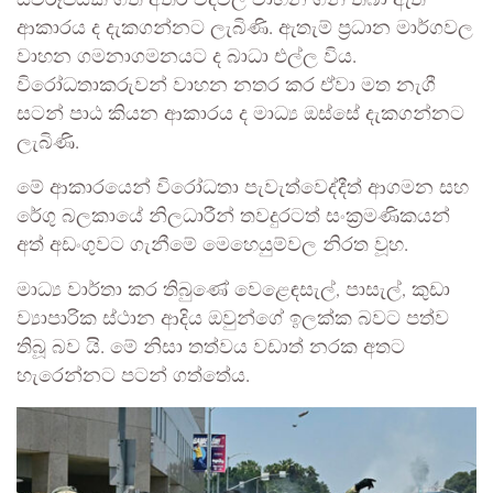
ස්වරූපයක් ගත් අතර වීදිවල වාහන ගිනි තබා ඇති
ආකාරය ද දැකගන්නට ලැබිණි. ඇතැම් ප්‍රධාන මාර්ගවල
වාහන ගමනාගමනයට ද බාධා එල්ල විය.
විරෝධතාකරුවන් වාහන නතර කර ඒවා මත නැගී
සටන් පාඨ කියන ආකාරය ද මාධ්‍ය ඔස්සේ දැකගන්නට
ලැබිණි.
මේ ආකාරයෙන් විරෝධතා පැවැත්වෙද්දීත් ආගමන සහ
රේගු බලකායේ නිලධාරීන් තවදුරටත් සංක්‍රමණිකයන්
අත් අඩංගුවට ගැනීමේ මෙහෙයුම්වල නිරත වූහ.
මාධ්‍ය වාර්තා කර තිබුණේ වෙළෙඳසැල්, පාසැල්, කුඩා
ව්‍යාපාරික ස්ථාන ආදිය ඔවුන්ගේ ඉලක්ක බවට පත්ව
තිබූ බව යි. මේ නිසා තත්වය වඩාත් නරක අතට
හැරෙන්නට පටන් ගත්තේය.