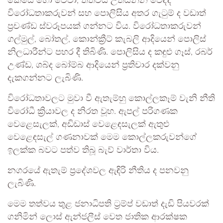
කෙසේ හෝ වේවා, තත්වය උත්සන්න වෙද්දී
විරෝධතාකරුවන් සහ පොලිසිය අතර ගැටුම් ද වඩාත්
ප්‍රචණ්ඩ ස්වරූපයක් ගන්නට විය. විරෝධතාකරුවන්
ගල්මුල්, බෝතල්, කොන්ක්‍රීට් කැබලි ආදියෙන් පොලිස්
නිලධාරීන්ට පහර දී තිබිණි. පොලිසිය ද කඳුළු ගෑස්, රබර්
උණ්ඩ, ශබ්ද බෝම්බ ආදියෙන් ප්‍රතිචාර දක්වනු
දැකගන්නට ලැබිණි.
විරෝධතාවලට මුවා වී ඇතැම්හු කොල්ලකෑම් වැනි නීති
විරෝධී ක්‍රියාවල ද නිරත වූහ. ඇපල් පරිගණක
වෙළෙසැලක්, අඩිඩාස් වෙළෙඳසැලක් ඇතුළු
වෙළෙඳසැල් ගණනාවක් මෙම කොල්ලකරුවන්ගේ
ඉලක්ක බවට පත්ව තිබූ බැව් වාර්තා විය.
නගරයේ ඇතැම් ප්‍රදේශවල ඇඳිරි නීතිය ද පනවනු
ලැබිණි.
මෙම තත්වය තුළ ජනාධිපති ට්‍රම්ප් වඩාත් දැඩි පියවරක්
ගනිමින් ලොස් ඇන්ජලීස් වෙත ජාතික ආරක්ෂක