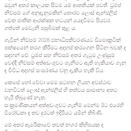
ඔවුන් අතර කාලයක සිටම යම් ආතතියක් පවතී. ට්‍රම්ප්
නිව්සම් ගේ අනුදැනුමකින් තොරව ලොස් ඇන්ජලීස්
වෙත ජාතික ආරක්ෂක භටයන් යෙදවීමට පියවර
ගත්තේ මෙවැනි පසුබිමක් තුළ ය.
ගැවින් නිව්සම් 2028 ජනාධිපතිවරණයට ඩිමොක්‍රටික්
පක්ෂයෙන් තරග කීරීමට අදහස් කරගෙන සිටින බවක් ද
සඳහන් වේ. ට්‍රම්ප් සහ නිව්සම් අතර ගැටුම උණුසුම්
වෙද්දී නිව්සම් අත්අඩංගුවට ගැනීමට ඇති හැකියාව ගැන
ද විවිධ අදහස් සංසරණය වනු දැකිය හැකි විය.
කෙසේ හෝ වේවා මෙම සටහන ලියන අවස්ථාව
වනවිටත් ලොස් ඇන්ජලීස් හි තත්වය සාමාන්‍ය අතට
හැරී තිබුණේ නැත.
සංක්‍රමණිකයන් අත්අඩංගුවට ගැනීම් මෙන්ම ඊට එරෙහි
විරෝධතා ද තව දුරටත් ඉදිරියට යමින් තිබිණි.
මේ අතර ඇමරිකාවේ තවත් නගර කිහිපයක ද