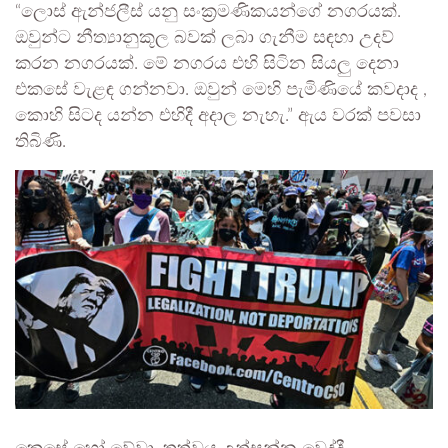
“ලොස් ඇන්ජලීස් යනු සංක්‍රමණිකයන්ගේ නගරයක්.
ඔවුන්ට නීත්‍යානුකූල බවක් ලබා ගැනීම සඳහා උදව්
කරන නගරයක්. මේ නගරය එහි සිටින සියලු දෙනා
එකසේ වැළඳ ගන්නවා. ඔවුන් මෙහි පැමිණියේ කවදාද ,
කොහි සිටද යන්න එහිදී අදාල නැහැ.” ඇය වරක් පවසා
තිබිණි.