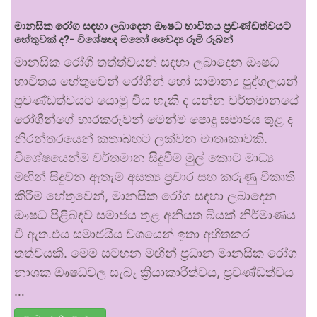
මානසික රෝග සඳහා ලබාදෙන ඖෂධ භාවිතය ප්‍රචණ්ඩත්වයට
හේතුවක් ද?- විශේෂඥ මනෝ වෛද්‍ය රූමි රූබන්
මානසික රෝගී තත්ත්වයන් සඳහා ලබාදෙන ඖෂධ
භාවිතය හේතුවෙන් රෝගීන් හෝ සාමාන්‍ය පුද්ගලයන්
ප්‍රචණ්ඩත්වයට යොමු විය හැකි ද යන්න වර්තමානයේ
රෝගීන්ගේ භාරකරුවන් මෙන්ම පොදු සමාජය තුළ ද
නිරන්තරයෙන් කතාබහට ලක්වන මාතෘකාවකි.
විශේෂයෙන්ම වර්තමාන සිදුවීම් මුල් කොට මාධ්‍ය
මඟින් සිදුවන ඇතැම් අසත්‍ය ප්‍රචාර සහ කරුණු විකෘති
කිරීම් හේතුවෙන්, මානසික රෝග සඳහා ලබාදෙන
ඖෂධ පිළිබඳව සමාජය තුළ අනියත බියක් නිර්මාණය
වී ඇත.එය සමාජයීය වශයෙන් ඉතා අහිතකර
තත්වයකි. මෙම සටහන මඟින් ප්‍රධාන මානසික රෝග
නාශක ඖෂධවල සැබෑ ක්‍රියාකාරීත්වය, ප්‍රචණ්ඩත්වය
…