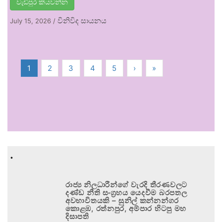
වැඩිපුර කියවන්න
විනිවිද සායනය
July 15, 2026
/
1
2
3
4
5
›
»
.
රාජ්‍ය නිලධාරීන්ගේ වැරදි තීරණවලට
දණ්ඩ නීති සංග්‍රහය යෙදවීම බරපතල
අවභාවිතයකි – සුනිල් කන්නන්ගර
කොළඹ, රත්නපුර, අම්පාර හිටපු මහ
දිසාපති