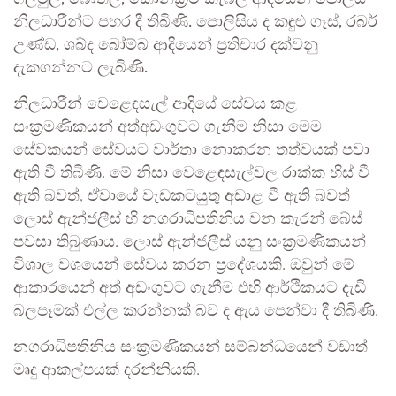
නිලධාරීන්ට පහර දී තිබිණි. පොලිසිය ද කඳුළු ගෑස්, රබර්
උණ්ඩ, ශබ්ද බෝම්බ ආදියෙන් ප්‍රතිචාර දක්වනු
දැකගන්නට ලැබිණි.
නිලධාරීන් වෙළෙඳසැල් ආදියේ සේවය කළ
සංක්‍රමණිකයන් අත්අඩංගුවට ගැනීම නිසා මෙම
සේවකයන් සේවයට වාර්තා නොකරන තත්වයක් පවා
ඇති වී තිබිණි. මේ නිසා වෙළෙඳසැල්වල රාක්ක හිස් වී
ඇති බවත්, ඒවායේ වැඩකටයුතු අඩාළ වී ඇති බවත්
ලොස් ඇන්ජලීස් හි නගරාධිපතිනිය වන කැරන් බේස්
පවසා තිබුණාය. ලොස් ඇන්ජලීස් යනු සංක්‍රමණිකයන්
විශාල වශයෙන් සේවය කරන ප්‍රදේශයකි. ඔවුන් මේ
ආකාරයෙන් අත් අඩංගුවට ගැනීම එහි ආර්ථිකයට දැඩි
බලපෑමක් එල්ල කරන්නක් බව ද ඇය පෙන්වා දී තිබිණි.
නගරාධිපතිනිය සංක්‍රමණිකයන් සම්බන්ධයෙන් වඩාත්
මෘදු ආකල්පයක් දරන්නියකි.