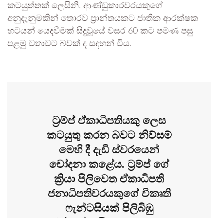
කටයුත්තක් ලෙසිනි. ආණ්ඩුකාරවරයකුගේ
අනුදැනුමකින් තොරව ප්‍රාන්තයකට ජාතික ආරක්ෂක
භටයන් යෙදවීමක් සිදුවූයේ වසර 60 කට පමණ පසු
පළමු වතාවට බවක් ද සඳහන් විය.
ට්‍රම්ප් ඒකාධිපතියකු ලෙස
කටයුතු කරන බවට නිව්සම්
මෙහි දී දැඩි ස්වරයෙන්
චෝදනා කළේය. ට්‍රම්ප් ගේ
ක්‍රියා පිලිවෙත ඒකාධිපති
ජනාධිපතිවරයකුගේ විකෘති
ෆැන්ටසියක් පිලිබිඹු