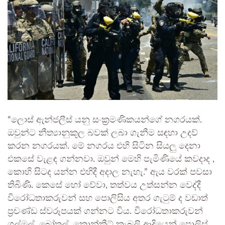
“ලොස් ඇන්ජලීස් යනු සංක්‍රමණිකයන්ගේ නගරයක්.
ඔවුන්ට නීත්‍යානුකූල බවක් ලබා ගැනීම සඳහා උදව්
කරන නගරයක්. මේ නගරය එහි සිටින සියලු දෙනා
එකසේ වැළඳ ගන්නවා. ඔවුන් මෙහි පැමිණියේ කවදාද ,
කොහි සිටද යන්න එහිදී අදාල නැහැ.” ඇය වරක් පවසා
තිබිණි.
කෙසේ හෝ වේවා, තත්වය උත්සන්න වෙද්දී
විරෝධතාකරුවන් සහ පොලිසිය අතර ගැටුම් ද වඩාත්
ප්‍රචණ්ඩ ස්වරූපයක් ගන්නට විය. විරෝධතාකරුවන්
ගල්මුල්, බෝතල්, කොන්ක්‍රීට් කැබලි ආදියෙන් පොලිස්