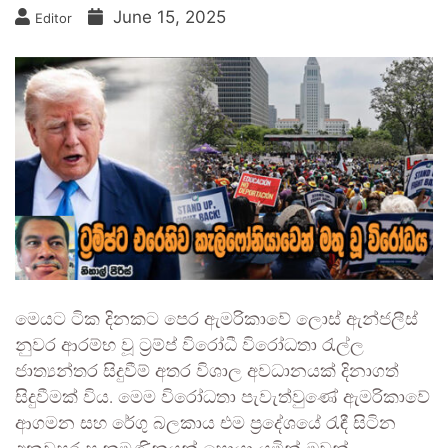
June 15, 2025
Editor
මෙයට ටික දිනකට පෙර ඇමරිකාවේ ලොස් ඇන්ජලීස්
නුවර ආරම්භ වූ ට්‍රම්ප් විරෝධී විරෝධතා රැල්ල
ජාත්‍යන්තර සිදුවීම් අතර විශාල අවධානයක් දිනාගත්
සිදුවීමක් විය. මෙම විරෝධතා පැවැත්වුණේ ඇමරිකාවේ
ආගමන සහ රේගු බලකාය එම ප්‍රදේශයේ රැඳී සිටින