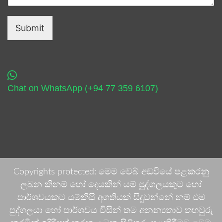
Submit
Chat on WhatsApp (+94 77 359 6107)
Copyrights protected: මෙම වෙබ් අඩවියේ පළකරනු
ලබන කිනම් හෝ දෙයකින් යම් පුද්ගලයකුට හෝ
පාර්ශවයකට යම්කිසි අගතියක් සිදුවන්නේ නම් එම
පුද්ගලයා හෝ පාර්ශවය විසින් තම අනන්‍යතාව තහවුරු