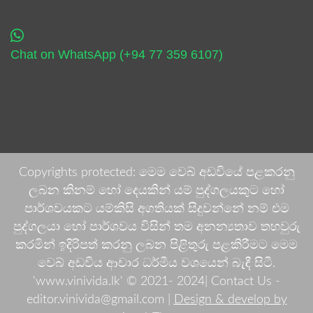
Chat on WhatsApp (+94 77 359 6107)
Copyrights protected: මෙම වෙබ් අඩවියේ පළකරනු
ලබන කිනම් හෝ දෙයකින් යම් පුද්ගලයකුට හෝ
පාර්ශවයකට යම්කිසි අගතියක් සිදුවන්නේ නම් එම
පුද්ගලයා හෝ පාර්ශවය විසින් තම අනන්‍යතාව තහවුරු
කරමින් ඉදිරිපත් කරනු ලබන පිළිතුරු පළකිරීමට මෙම
වෙබ් අඩවිය ආචාර ධර්මීය වශයෙන් බැඳී සිටී.
'www.vinivida.lk' © 2021- 2024| Contact Us -
editor.vinivida@gmail.com |
Design & develop by