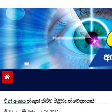
Skip
to
content
vinivida.lk
ටින් අංකය නිකුත් කිරීම පිළිබඳ නිවේදනයක්
February 24, 2024
Editor