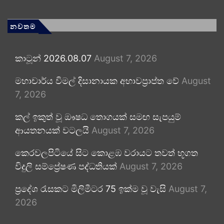
නවතම
කාටූන් 2026.08.07
August 7, 2026
මහාචාර්ය විමල් දිසානායක අභාවප්‍රාප්ත වේ
August
7, 2026
කල් ඉකුත් වූ ඖෂධ තොගයක් සමඟ සැපයුම්
ආයතනයක් වටලයි
August 7, 2026
කෙරවලපිටියේ සිට කොළඹ වරායට තවත් භූගත
විදුලි සම්ප්‍රේෂණ පද්ධතියක්
August 7, 2026
ප්‍රදේශ රැසකට මිලිමීටර 75 ඉක්ම වූ වැසි
August 7,
2026