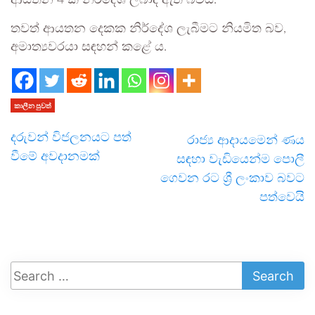
ආයතන 4 ක් නිර්දේශ ලබාදී ඇති බවයි.
තවත් ආයතන දෙකක නිර්දේශ ලැබීමට නියමිත බව,
අමාත්‍යවරයා සඳහන් කළේ ය.
කාලීන පුවත්
දරුවන් විජලනයට පත්
රාජ්‍ය ආදායමෙන් ණය
වීමේ අවදානමක්
සඳහා වැඩියෙන්ම පොලී
ගෙවන රට ශ්‍රී ලංකාව බවට
පත්වෙයි