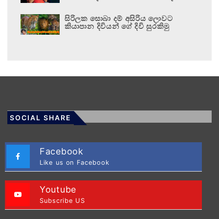
සිරිලක සොබා දම් අසිරිය ලොවට
කියාපාන දිවියන් ගේ දිවි සුරකිමු
SOCIAL SHARE
Facebook
Like us on Facebook
Youtube
Subscribe US