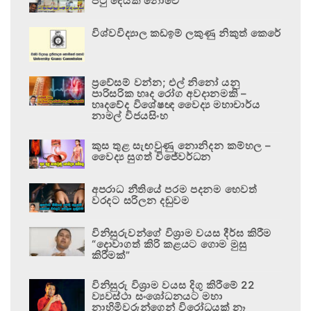
පටු දෙයක් නොවේ
විශ්වවිද්‍යාල කඩඉම් ලකුණු නිකුත් කෙරේ
ප්‍රවේසම් වන්න; එල් නිනෝ යනු
පාරිසරික හෘද රෝග අවදානමකි –
හෘදවේද විශේෂඥ වෛද්‍ය මහාචාර්ය
නාමල් විජයසිංහ
කුස තුළ සැඟවුණු නොනිදන කම්හල –
වෛද්‍ය සුගත් විජේවර්ධන
අපරාධ නීතියේ පරම පදනම හෙවත්
වරදට සරිලන දඬුවම
විනිසුරුවන්ගේ විශ්‍රාම වයස දීර්ඝ කිරීම
“දොවාගත් කිරි කළයට ගොම මුසු
කිරීමක්”
විනිසුරු විශ්‍රාම වයස දිගු කිරීමේ 22
ව්‍යවස්ථා සංශෝධනයට මහා
නාහිමිවරුන්ගෙන් විරෝධයක් නෑ