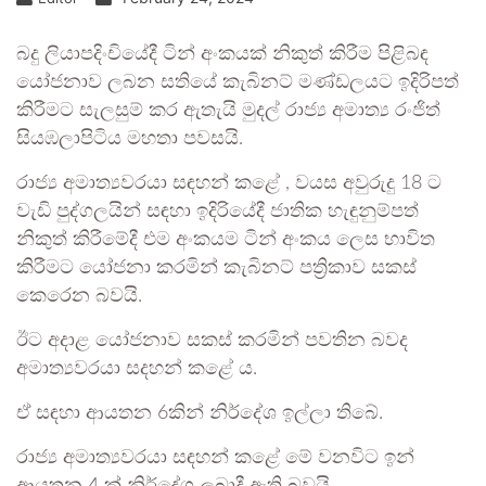
බදු ලියාපදිංචියේදී ටින් අංකයක් නිකුත් කිරීම පිළිබඳ
යෝජනාව ලබන සතියේ කැබිනට් මණ්ඩලයට ඉදිරිපත්
කිරීමට සැලසුම් කර ඇතැයි මුදල් රාජ්‍ය අමාත්‍ය රංජිත්
සියඹලාපිටිය මහතා පවසයි.
රාජ්‍ය අමාත්‍යවරයා සඳහන් කළේ , වයස අවුරුදු 18 ට
වැඩි පුද්ගලයින් සඳහා ඉදිරියේදී ජාතික හැඳුනුම්පත්
නිකුත් කිරීමේදී එම අංකයම ටින් අංකය ලෙස භාවිත
කිරීමට යෝජනා කරමින් කැබිනට් පත්‍රිකාව සකස්
කෙරෙන බවයි.
ඊට අදාළ යෝජනාව සකස් කරමින් පවතින බවද
අමාත්‍යවරයා සදහන් කළේ ය.
ඒ සඳහා ආයතන 6කින් නිර්දේශ ඉල්ලා තිබේ.
රාජ්‍ය අමාත්‍යවරයා සඳහන් කළේ මේ වනවිට ඉන්