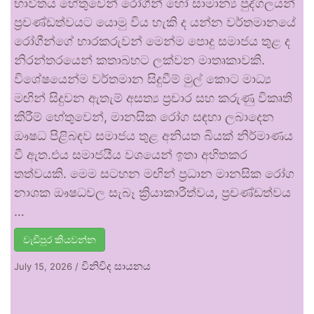
භාවිතය හේතුවෙන් රෝගීන් හෝ සාමාන්‍ය පුද්ගලයන්
ප්‍රචණ්ඩත්වයට යොමු විය හැකි ද යන්න වර්තමානයේ
රෝගීන්ගේ භාරකරුවන් මෙන්ම පොදු සමාජය තුළ ද
නිරන්තරයෙන් කතාබහට ලක්වන මාතෘකාවකි.
විශේෂයෙන්ම වර්තමාන සිදුවීම් මුල් කොට මාධ්‍ය
මඟින් සිදුවන ඇතැම් අසත්‍ය ප්‍රචාර සහ කරුණු විකෘති
කිරීම් හේතුවෙන්, මානසික රෝග සඳහා ලබාදෙන
ඖෂධ පිළිබඳව සමාජය තුළ අනියත බියක් නිර්මාණය
වී ඇත.එය සමාජයීය වශයෙන් ඉතා අහිතකර
තත්වයකි. මෙම සටහන මඟින් ප්‍රධාන මානසික රෝග
නාශක ඖෂධවල සැබෑ ක්‍රියාකාරීත්වය, ප්‍රචණ්ඩත්වය
…
වැඩිපුර කියවන්න
විනිවිද සායනය
July 15, 2026
/