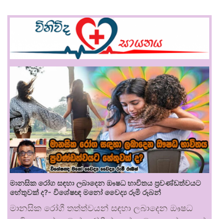
මානසික රෝග සඳහා ලබාදෙන ඖෂධ භාවිතය ප්‍රචණ්ඩත්වයට
හේතුවක් ද?- විශේෂඥ මනෝ වෛද්‍ය රූමි රූබන්
මානසික රෝගී තත්ත්වයන් සඳහා ලබාදෙන ඖෂධ