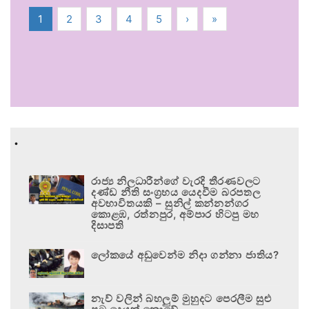
1
2
3
4
5
›
»
.
රාජ්‍ය නිලධාරීන්ගේ වැරදි තීරණවලට
දණ්ඩ නීති සංග්‍රහය යෙදවීම බරපතල
අවභාවිතයකි – සුනිල් කන්නන්ගර
කොළඹ, රත්නපුර, අම්පාර හිටපු මහ
දිසාපති
ලෝකයේ අඩුවෙන්ම නිදා ගන්නා ජාතිය?
නැව් වලින් බහලුම් මුහුදට පෙරලීම සුළු