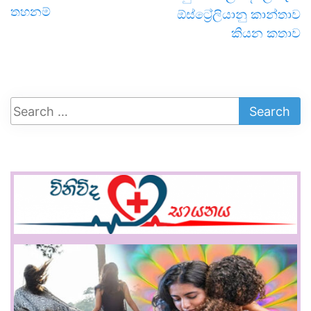
තහනම්
ඕස්ට්‍රේලියානු කාන්තාව
කියන කතාව