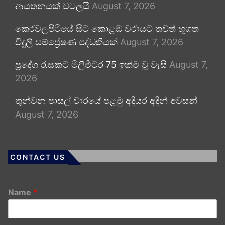
ආයතනයක් වටලයි
August 7, 2026
කෙරවලපිටියේ සිට කොළඹ වරායට තවත් භූගත
විදුලි සම්ප්‍රේෂණ පද්ධතියක්
August 7, 2026
ප්‍රදේශ රැසකට මිලිමීටර 75 ඉක්ම වූ වැසි
August 7,
2026
තුන්වන පාසල් වාරයේ පළමු අදියර අදින් අවසන්
August 7, 2026
CONTACT US
Name
*