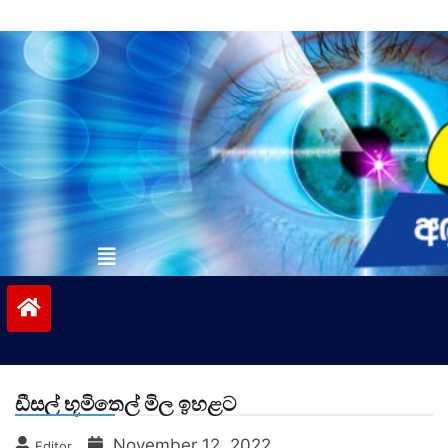
Skip
to
content
vinivida.lk
ඩීසල් භූමිතෙල් මිල ඉහළට
November 12, 2022
Editor