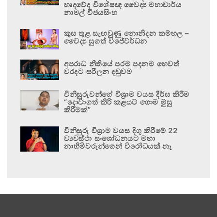
හෘදවේද විශේෂඥ වෛද්‍ය මහාචාර්ය
නාමල් විජයසිංහ
කුස තුළ සැඟවුණු නොනිදන කම්හල –
වෛද්‍ය සුගත් විජේවර්ධන
අපරාධ නීතියේ පරම පදනම හෙවත්
වරදට සරිලන දඬුවම
විනිසුරුවන්ගේ විශ්‍රාම වයස දීර්ඝ කිරීම
“දොවාගත් කිරි කළයට ගොම මුසු
කිරීමක්”
විනිසුරු විශ්‍රාම වයස දිගු කිරීමේ 22
ව්‍යවස්ථා සංශෝධනයට මහා
නාහිමිවරුන්ගෙන් විරෝධයක් නෑ