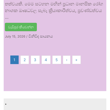
තත්වයකි. මෙම සටහන මඟින් ප්‍රධාන මානසික රෝග
නාශක ඖෂධවල සැබෑ ක්‍රියාකාරීත්වය, ප්‍රචණ්ඩත්වය
…
වැඩිපුර කියවන්න
විනිවිද සායනය
July 15, 2026
/
1
2
3
4
5
›
»
.