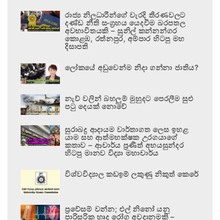
රාජ්‍ය නිලධාරීන්ගේ වැරදි තීරණවලට
දණ්ඩ නීති සංග්‍රහය යෙදවීම බරපතල
අවභාවිතයකි – සුනිල් කන්නන්ගර
කොළඹ, රත්නපුර, අම්පාර හිටපු මහ
දිසාපති
ලෝකයේ අඩුවෙන්ම නිදා ගන්නා ජාතිය?
නැව් වලින් බහලුම් මුහුදට පෙරලීම සුළු
පටු දෙයක් නොවේ
සුරාබදු ආදායම වාර්තාගත ලෙස ඉහළ
යාම සහ ආත්මභක්ෂක උරගයාගේ
කතාව – ආචාර්ය ප්‍රණීත් අභයසුන්දර
හිටපු මානව විද්‍යා මහාචාර්ය
විශ්වවිද්‍යාල කඩඉම් ලකුණු නිකුත් කෙරේ
ප්‍රවේසම් වන්න; එල් නිනෝ යනු
පාරිසරික හෘද රෝග අවදානමකි –