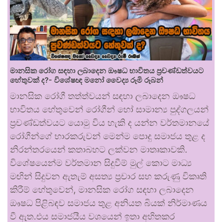
මානසික රෝග සඳහා ලබාදෙන ඖෂධ භාවිතය ප්‍රචණ්ඩත්වයට
හේතුවක් ද?- විශේෂඥ මනෝ වෛද්‍ය රූමි රූබන්
මානසික රෝගී තත්ත්වයන් සඳහා ලබාදෙන ඖෂධ
භාවිතය හේතුවෙන් රෝගීන් හෝ සාමාන්‍ය පුද්ගලයන්
ප්‍රචණ්ඩත්වයට යොමු විය හැකි ද යන්න වර්තමානයේ
රෝගීන්ගේ භාරකරුවන් මෙන්ම පොදු සමාජය තුළ ද
නිරන්තරයෙන් කතාබහට ලක්වන මාතෘකාවකි.
විශේෂයෙන්ම වර්තමාන සිදුවීම් මුල් කොට මාධ්‍ය
මඟින් සිදුවන ඇතැම් අසත්‍ය ප්‍රචාර සහ කරුණු විකෘති
කිරීම් හේතුවෙන්, මානසික රෝග සඳහා ලබාදෙන
ඖෂධ පිළිබඳව සමාජය තුළ අනියත බියක් නිර්මාණය
වී ඇත.එය සමාජයීය වශයෙන් ඉතා අහිතකර