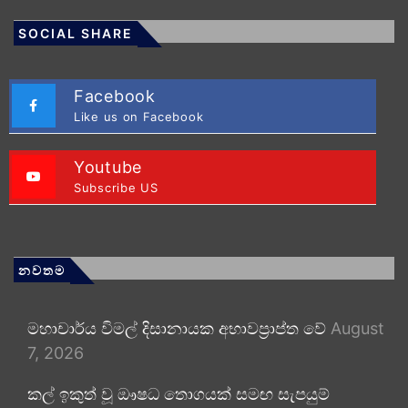
SOCIAL SHARE
Facebook
Like us on Facebook
Youtube
Subscribe US
නවතම
මහාචාර්ය විමල් දිසානායක අභාවප්‍රාප්ත වේ
August
7, 2026
කල් ඉකුත් වූ ඖෂධ තොගයක් සමඟ සැපයුම්