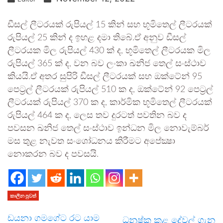
ඩීසල් ලීටරයක් රුපියල් 15 කින් සහ භූමිතෙල් ලීටරයක්
රුපියල් 25 කින් ද ඉහළ දමා තිබේ.ඒ අනුව ඩීසල්
ලීටරයක මිල රුපියල් 430 ක් ද, භූමිතෙල් ලීටරයක මිල
රුපියල් 365 ක් ද, වන බව ලංකා ඛනිජ තෙල් සංස්ථාව
කියයි.ඒ අතර සුපිරි ඩීසල් ලීටරයක් සහ ඔක්ටේන් 95
පෙට්‍රල් ලීටරයක් රුපියල් 510 ක ද, ඔක්ටේන් 92 පෙට්‍රල්
ලීටරයක් රුපියල් 370 ක ද, කාර්මික භූමිතෙල් ලීටරයක්
රුපියල් 464 ක ද, ලෙස තව දුරටත් පවතින බව ද
පවසන ඛනිජ තෙල් සංස්ථාව ඉන්ධන මිල නොවැම්බර්
මස තුළ නැවත සංශෝධනය කිරීමට අපේක්‍ෂා
නොකරන බව ද පවසයි.
කාලීන පුවත්
ඩයනා ගමගේට රට යාම
ධනුෂ්ක කළ දේවල් ගැන