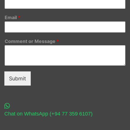
Email
*
Comment or Message
*
Submit
Chat on WhatsApp (+94 77 359 6107)