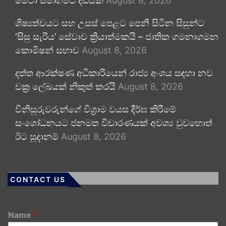
මෙටා සමාගමට දඩයක්
August 8, 2026
ශිෂ්‍යත්වයට සහ උසස් පෙළට පෙනී සිටින සිසුන්ට
‘සිසු සැරිය’ සේවාව ක්‍රියාත්මකයි – ජාතික ගමනාගමන
කොමිෂන් සභාව
August 8, 2026
දත්ත ආරක්ෂණ අධිකාරියෙන් රාජ්‍ය අංශය සඳහා නව
චක්‍ර ලේඛයක් නිකුත් කරයි
August 8, 2026
විනිසුරුවරුන්ගේ විශ්‍රාම වයස දීර්ඝ කිරීමේ
සංශෝධනයට ජනමත විචාරණයක් අවශ්‍ය වුවහොත්
ඊට සූදානම්
August 8, 2026
CONTACT US
Name
*