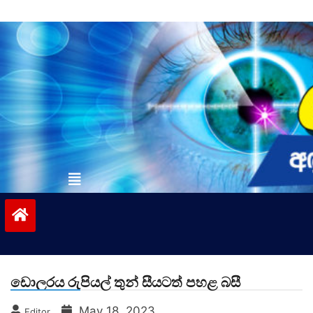
Skip
to
content
vinivida.lk
ඩොලරය රුපියල් තුන් සීයටත් පහළ බසී
May 18, 2023
Editor