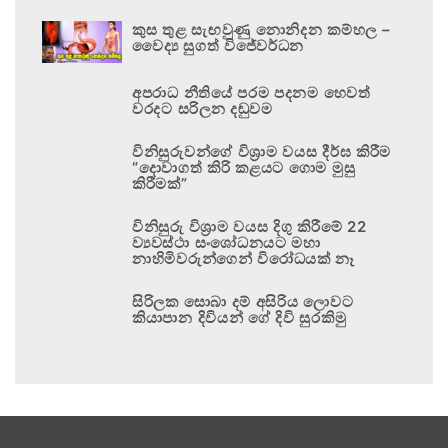
කුස තුළ සැඟවුණු නොනිදන කම්හල –
වෛද්‍ය සුගත් විජේවර්ධන
අපරාධ නීතියේ පරම පදනම හෙවත්
වරදට සරිලන දඬුවම
විනිසුරුවන්ගේ විශ්‍රාම වයස දීර්ඝ කිරීම
“දොවාගත් කිරි කළයට ගොම මුසු
කිරීමක්”
විනිසුරු විශ්‍රාම වයස දිගු කිරීමේ 22
ව්‍යවස්ථා සංශෝධනයට මහා
නාහිමිවරුන්ගෙන් විරෝධයක් නෑ
සිරිලක සොබා දම් අසිරිය ලොවට
කියාපාන දිවියන් ගේ දිවි සුරකිමු