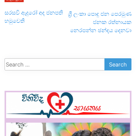
සරසවි ඇදුරෝ අද ජනපති
ශ්‍රී ලංකා පොදු ජන පෙරමුණ
හමුවෙති
ජනක රත්නායක
නෙරපන්න ඡන්දය දෙනවා