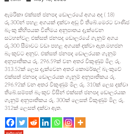
ඇමරිකා එක්සත් ජනපද ඩොලරයේ අගය අද ( 18)
රු.300න් පහළ අගයක් දක්වා අඩු වී තිබේ.මෙරට වාණිජ
බැංකු කිහිපයක විනිමය අනුපාතය දැක්වෙන
සටහන්වල එක්සත් ජනපද ඩොලරයේ ගැනුම් අගය
රු.300 සීමාවට වඩා පහළ අගයක් දක්වා ඇත.මහජන
බැංකුවට අනුව, එක්සත් ජනපද ඩොලරයක ගැනුම්
අනුපාතිකය රු. 296.59ක් වන අතර විකුණුම් මිල රු.
313.52ක් ලෙස දැක්වෙන අතර කොමර්ෂල් බැංකුවේ
එක්සත් ජනපද ඩොලරයක ගැනුම් අනුපාතිකය රු.
296.92ක් වන අතර විකුණුම් මිල රු. 310ක් ලෙස දක්වා
තිබේ.සම්පත් බැංකුව විසින් එක්සත් ජනපද ඩොලරයක
ගැනුම් අනුපාතිකය රු. 300ක් ලෙසත් විකුණුම් මිල රු.
312ක් ලෙසත් දක්වා ඇත.
කාලීන පුවත්