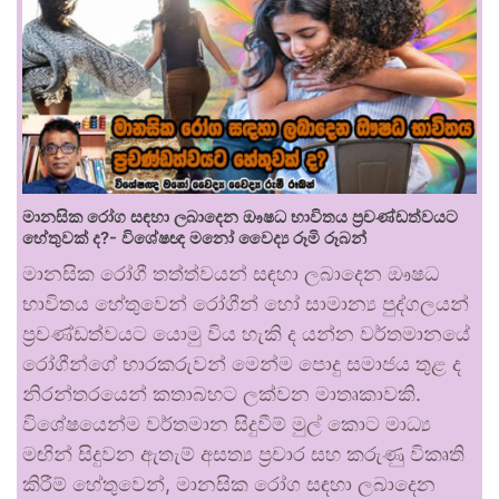
මානසික රෝග සඳහා ලබාදෙන ඖෂධ භාවිතය ප්‍රචණ්ඩත්වයට
හේතුවක් ද?- විශේෂඥ මනෝ වෛද්‍ය රූමි රූබන්
මානසික රෝගී තත්ත්වයන් සඳහා ලබාදෙන ඖෂධ
භාවිතය හේතුවෙන් රෝගීන් හෝ සාමාන්‍ය පුද්ගලයන්
ප්‍රචණ්ඩත්වයට යොමු විය හැකි ද යන්න වර්තමානයේ
රෝගීන්ගේ භාරකරුවන් මෙන්ම පොදු සමාජය තුළ ද
නිරන්තරයෙන් කතාබහට ලක්වන මාතෘකාවකි.
විශේෂයෙන්ම වර්තමාන සිදුවීම් මුල් කොට මාධ්‍ය
මඟින් සිදුවන ඇතැම් අසත්‍ය ප්‍රචාර සහ කරුණු විකෘති
කිරීම් හේතුවෙන්, මානසික රෝග සඳහා ලබාදෙන