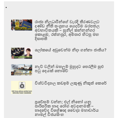
.
රාජ්‍ය නිලධාරීන්ගේ වැරදි තීරණවලට
දණ්ඩ නීති සංග්‍රහය යෙදවීම බරපතල
අවභාවිතයකි – සුනිල් කන්නන්ගර
කොළඹ, රත්නපුර, අම්පාර හිටපු මහ
දිසාපති
ලෝකයේ අඩුවෙන්ම නිදා ගන්නා ජාතිය?
නැව් වලින් බහලුම් මුහුදට පෙරලීම සුළු
පටු දෙයක් නොවේ
විශ්වවිද්‍යාල කඩඉම් ලකුණු නිකුත් කෙරේ
ප්‍රවේසම් වන්න; එල් නිනෝ යනු
පාරිසරික හෘද රෝග අවදානමකි –
හෘදවේද විශේෂඥ වෛද්‍ය මහාචාර්ය
නාමල් විජයසිංහ