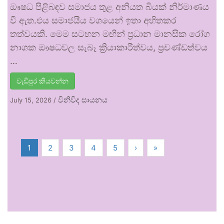
ඖෂධ පිළිබඳව සමාජය තුළ අනියත බියක් නිර්මාණය
වී ඇත.එය සමාජයීය වශයෙන් ඉතා අහිතකර
තත්වයකි. මෙම සටහන මඟින් ප්‍රධාන මානසික රෝග
නාශක ඖෂධවල සැබෑ ක්‍රියාකාරීත්වය, ප්‍රචණ්ඩත්වය
…
වැඩිපුර කියවන්න
විනිවිද සායනය
July 15, 2026
/
1
2
3
4
5
›
»