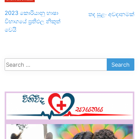
2023 කොරියානු භාෂා
තද සුළං අවදානමක්
විභාගයේ ප්‍රතිඵල නිකුත්
වෙයි