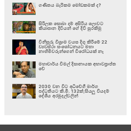
ගණිතය බැරිකම මෝඩකමක් ද?
සිරිලක සොබා දම් අසිරිය ලොවට
කියාපාන දිවියන් ගේ දිවි සුරකිමු
විනිසුරු විශ්‍රාම වයස දිගු කිරීමේ 22
ව්‍යවස්ථා සංශෝධනයට මහා
නාහිමිවරුන්ගෙන් විරෝධයක් නෑ
මහාචාර්ය විමල් දිසානායක අභාවප්‍රාප්ත
වේ
2030 වන විට අධිවේගී මාර්ග
පද්ධතියට කි.මී. 132ක්;සියලු වියදම්
දේශීය අරමුදල්වලින්