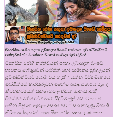
මානසික රෝග සඳහා ලබාදෙන ඖෂධ භාවිතය ප්‍රචණ්ඩත්වයට
හේතුවක් ද?- විශේෂඥ මනෝ වෛද්‍ය රූමි රූබන්
මානසික රෝගී තත්ත්වයන් සඳහා ලබාදෙන ඖෂධ
භාවිතය හේතුවෙන් රෝගීන් හෝ සාමාන්‍ය පුද්ගලයන්
ප්‍රචණ්ඩත්වයට යොමු විය හැකි ද යන්න වර්තමානයේ
රෝගීන්ගේ භාරකරුවන් මෙන්ම පොදු සමාජය තුළ ද
නිරන්තරයෙන් කතාබහට ලක්වන මාතෘකාවකි.
විශේෂයෙන්ම වර්තමාන සිදුවීම් මුල් කොට මාධ්‍ය
මඟින් සිදුවන ඇතැම් අසත්‍ය ප්‍රචාර සහ කරුණු විකෘති
කිරීම් හේතුවෙන්, මානසික රෝග සඳහා ලබාදෙන