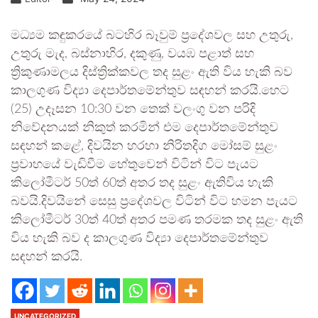
මධ්‍යම කඳුකරයේ බටහිර බෑවුම් ප්‍රදේශවල සහ උතුරු,
උතුරු මැද, බස්නාහිර, දකුණු, වයඹ පළාත් සහ
ත්‍රිකුණාමලය දිස්ත්‍රික්කවල තද සුළං ඇති විය හැකි බව
කාලගුණ විද්‍යා දෙපාර්තමේන්තුව සඳහන් කරයි.හෙට
(25) උදෑසන 10:30 වන තෙක් වලංගු වන පරිදි
නිවේදනයක් නිකුත් කරමින් එම දෙපාර්තමේන්තුව
සඳහන් කළේ, දිවයින හරහා නිරිතදිග මෝසම් සුළං
ප්‍රවාහයේ වැඩිවීම හේතුවෙන් විටින් විට පැයට
කිලෝමීටර් 50ත් 60ත් අතර තද සුළං ඇතිවිය හැකි
බවයි.දිවයිනේ සෙසු ප්‍රදේශවල විටින් විට හමන පැයට
කිලෝමීටර් 30ත් 40ත් අතර පමණ තරමක තද සුළං ඇති
විය හැකි බව ද කාලගුණ විද්‍යා දෙපාර්තමේන්තුව
සඳහන් කරයි.
UNCATEGORIZED