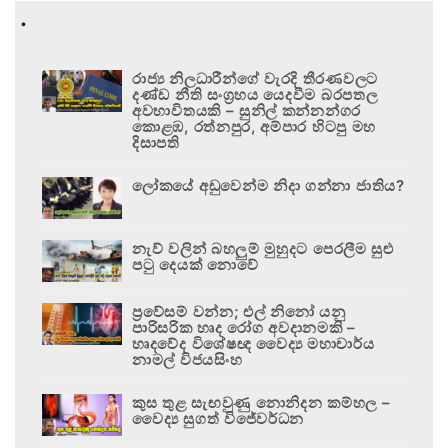
.
රාජ්‍ය නිලධාරීන්ගේ වැරදි තීරණවලට
දණ්ඩ නීති සංග්‍රහය යෙදවීම බරපතල
අවභාවිතයකි – සුනිල් කන්නන්ගර
කොළඹ, රත්නපුර, අම්පාර හිටපු මහ
දිසාපති
ලෝකයේ අඩුවෙන්ම නිදා ගන්නා ජාතිය?
නැව් වලින් බහලුම් මුහුදට පෙරලීම සුළු
පටු දෙයක් නොවේ
ප්‍රවේසම් වන්න; එල් නිනෝ යනු
පාරිසරික හෘද රෝග අවදානමකි –
හෘදවේද විශේෂඥ වෛද්‍ය මහාචාර්ය
නාමල් විජයසිංහ
කුස තුළ සැඟවුණු නොනිදන කම්හල –
වෛද්‍ය සුගත් විජේවර්ධන