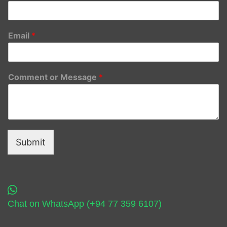
Email
*
Comment or Message
*
Submit
Chat on WhatsApp (+94 77 359 6107)