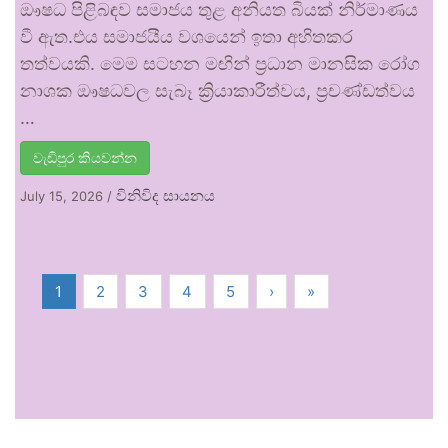
ඖෂධ පිළිබඳව සමාජය තුළ අනියත බියක් නිර්මාණය
වී ඇත.එය සමාජයීය වශයෙන් ඉතා අහිතකර
තත්වයකි. මෙම සටහන මඟින් ප්‍රධාන මානසික රෝග
නාශක ඖෂධවල සැබෑ ක්‍රියාකාරීත්වය, ප්‍රචණ්ඩත්වය
…
වැඩිපුර කියවන්න
විනිවිද සායනය
July 15, 2026
/
1
2
3
4
5
›
»