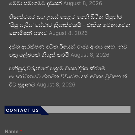
මෙටා සමාගමට දඩයක්
August 8, 2026
ශිෂ්‍යත්වයට සහ උසස් පෙළට පෙනී සිටින සිසුන්ට
‘සිසු සැරිය’ සේවාව ක්‍රියාත්මකයි – ජාතික ගමනාගමන
කොමිෂන් සභාව
August 8, 2026
දත්ත ආරක්ෂණ අධිකාරියෙන් රාජ්‍ය අංශය සඳහා නව
චක්‍ර ලේඛයක් නිකුත් කරයි
August 8, 2026
විනිසුරුවරුන්ගේ විශ්‍රාම වයස දීර්ඝ කිරීමේ
සංශෝධනයට ජනමත විචාරණයක් අවශ්‍ය වුවහොත්
ඊට සූදානම්
August 8, 2026
CONTACT US
Name
*