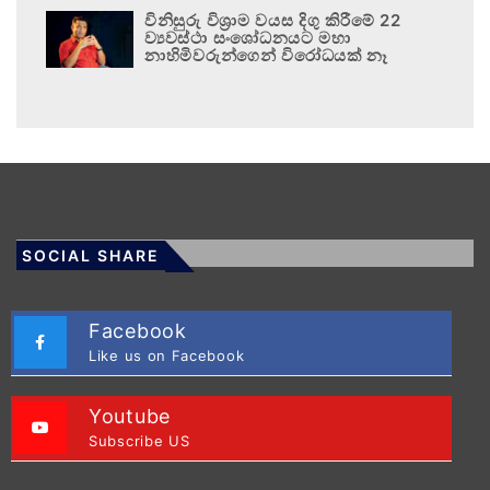
විනිසුරු විශ්‍රාම වයස දිගු කිරීමේ 22
ව්‍යවස්ථා සංශෝධනයට මහා
නාහිමිවරුන්ගෙන් විරෝධයක් නෑ
SOCIAL SHARE
Facebook
Like us on Facebook
Youtube
Subscribe US