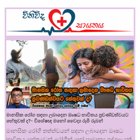
මානසික රෝග සඳහා ලබාදෙන ඖෂධ භාවිතය ප්‍රචණ්ඩත්වයට
හේතුවක් ද?- විශේෂඥ මනෝ වෛද්‍ය රූමි රූබන්
මානසික රෝගී තත්ත්වයන් සඳහා ලබාදෙන ඖෂධ
භාවිතය හේතුවෙන් රෝගීන් හෝ සාමාන්‍ය පුද්ගලයන්