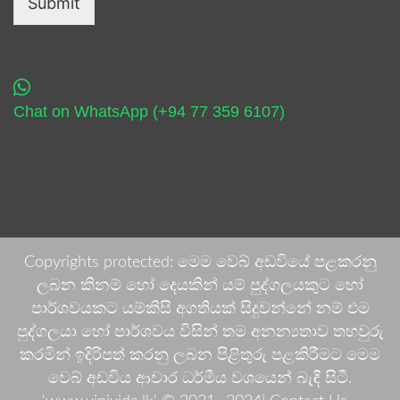
Submit
Chat on WhatsApp (+94 77 359 6107)
Copyrights protected: මෙම වෙබ් අඩවියේ පළකරනු
ලබන කිනම් හෝ දෙයකින් යම් පුද්ගලයකුට හෝ
පාර්ශවයකට යම්කිසි අගතියක් සිදුවන්නේ නම් එම
පුද්ගලයා හෝ පාර්ශවය විසින් තම අනන්‍යතාව තහවුරු
කරමින් ඉදිරිපත් කරනු ලබන පිළිතුරු පළකිරීමට මෙම
වෙබ් අඩවිය ආචාර ධර්මීය වශයෙන් බැඳී සිටී.