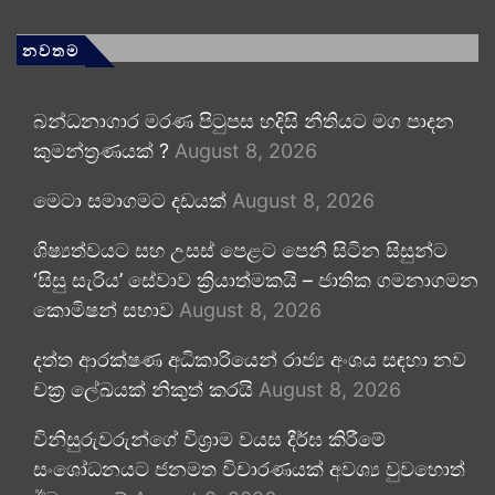
නවතම
බන්ධනාගාර මරණ පිටුපස හදිසි නීතියට මග පාදන
කුමන්ත්‍රණයක් ?
August 8, 2026
මෙටා සමාගමට දඩයක්
August 8, 2026
ශිෂ්‍යත්වයට සහ උසස් පෙළට පෙනී සිටින සිසුන්ට
‘සිසු සැරිය’ සේවාව ක්‍රියාත්මකයි – ජාතික ගමනාගමන
කොමිෂන් සභාව
August 8, 2026
දත්ත ආරක්ෂණ අධිකාරියෙන් රාජ්‍ය අංශය සඳහා නව
චක්‍ර ලේඛයක් නිකුත් කරයි
August 8, 2026
විනිසුරුවරුන්ගේ විශ්‍රාම වයස දීර්ඝ කිරීමේ
සංශෝධනයට ජනමත විචාරණයක් අවශ්‍ය වුවහොත්