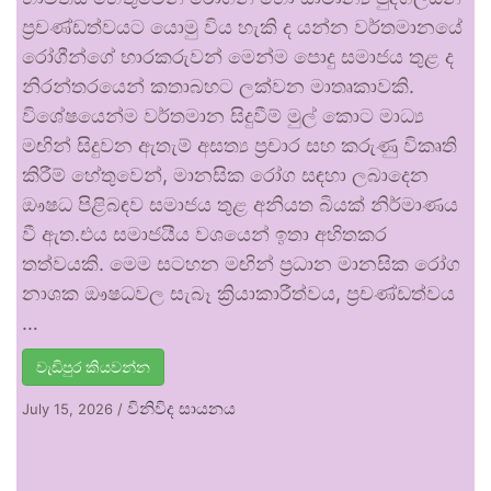
ප්‍රචණ්ඩත්වයට යොමු විය හැකි ද යන්න වර්තමානයේ
රෝගීන්ගේ භාරකරුවන් මෙන්ම පොදු සමාජය තුළ ද
නිරන්තරයෙන් කතාබහට ලක්වන මාතෘකාවකි.
විශේෂයෙන්ම වර්තමාන සිදුවීම් මුල් කොට මාධ්‍ය
මඟින් සිදුවන ඇතැම් අසත්‍ය ප්‍රචාර සහ කරුණු විකෘති
කිරීම් හේතුවෙන්, මානසික රෝග සඳහා ලබාදෙන
ඖෂධ පිළිබඳව සමාජය තුළ අනියත බියක් නිර්මාණය
වී ඇත.එය සමාජයීය වශයෙන් ඉතා අහිතකර
තත්වයකි. මෙම සටහන මඟින් ප්‍රධාන මානසික රෝග
නාශක ඖෂධවල සැබෑ ක්‍රියාකාරීත්වය, ප්‍රචණ්ඩත්වය
…
වැඩිපුර කියවන්න
විනිවිද සායනය
July 15, 2026
/