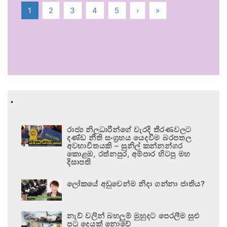
1
2
3
4
5
›
»
.
රාජ්‍ය නිලධාරීන්ගේ වැරදි තීරණවලට
දණ්ඩ නීති සංග්‍රහය යෙදවීම බරපතල
අවභාවිතයකි – සුනිල් කන්නන්ගර
කොළඹ, රත්නපුර, අම්පාර හිටපු මහ
දිසාපති
ලෝකයේ අඩුවෙන්ම නිදා ගන්නා ජාතිය?
නැව් වලින් බහලුම් මුහුදට පෙරලීම සුළු
පටු දෙයක් නොවේ