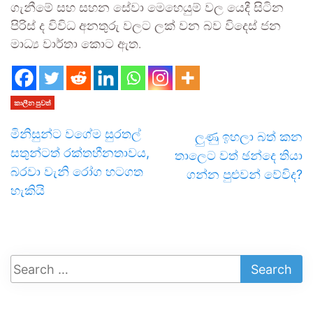
ගැනීමේ සහ සහන සේවා මෙහෙයුම් වල යෙදී සිටින
පිරිස් ද විවිධ අනතුරු වලට ලක් වන බව විදෙස් ජන
මාධ්‍ය වාර්තා කොට ඇත.
කාලීන පුවත්
මිනිසුන්ට වගේම සුරතල්
ලුණු ඉහලා බත් කන
සතුන්ටත් රක්තහීනතාවය,
තාලෙට වත් ඡන්දෙ තියා
බරවා වැනි රෝග හටගත
ගන්න පුළුවන් වේවිද?
හැකියි