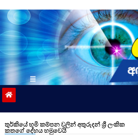
Skip
to
content
vinivida.lk
තුර්කියේ භූමි කම්පන වලින් අතුරුදන් ශ්‍රී ලංකික
කතගේ දේහය හමුවෙයි