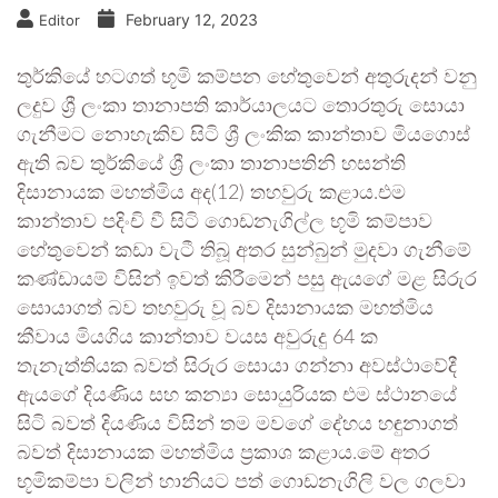
February 12, 2023
Editor
තුර්කියේ හටගත් භූමි කම්පන හේතුවෙන් අතුරුදන් වනු
ලදුව ශ්‍රී ලංකා තානාපති කාර්යාලයට තොරතුරු සොයා
ගැනීමට නොහැකිව සිටි ශ්‍රී ලංකික කාන්තාව මියගොස්
ඇති බව තුර්කියේ ශ්‍රී ලංකා තානාපතිනි හසන්ති
දිසානායක මහත්මිය අද(12) තහවුරු කළාය.එම
කාන්තාව පදිංචි වී සිටි ගොඩනැගිල්ල භූමි කම්පාව
හේතුවෙන් කඩා වැටී තිබූ අතර සුන්බුන් මුදවා ගැනීමේ
කණ්ඩායම් විසින් ඉවත් කිරීමෙන් පසු ඇයගේ මළ සිරුර
සොයාගත් බව තහවුරු වූ බව දිසානායක මහත්මිය
කීවාය මියගිය කාන්තාව වයස අවුරුදු 64 ක
තැනැත්තියක බවත් සිරුර සොයා ගන්නා අවස්ථාවේදී
ඇයගේ දියණිය සහ කන්‍යා සොයුරියක එම ස්ථානයේ
සිටි බවත් දියණිය විසින් තම මවගේ දේහය හඳුනාගත්
බවත් දිසානායක මහත්මිය ප්‍රකාශ කළාය.මේ අතර
භූමිකම්පා වලින් හානියට පත් ගොඩනැගිලි වල ගලවා