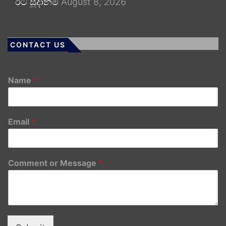
ඊට සූදානම්
August 8, 2026
CONTACT US
Name
*
Email
*
Comment or Message
*