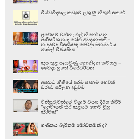
විශ්වවිද්‍යාල කඩඉම් ලකුණු නිකුත් කෙරේ
ප්‍රවේසම් වන්න; එල් නිනෝ යනු
පාරිසරික හෘද රෝග අවදානමකි –
හෘදවේද විශේෂඥ වෛද්‍ය මහාචාර්ය
නාමල් විජයසිංහ
කුස තුළ සැඟවුණු නොනිදන කම්හල –
වෛද්‍ය සුගත් විජේවර්ධන
අපරාධ නීතියේ පරම පදනම හෙවත්
වරදට සරිලන දඬුවම
විනිසුරුවන්ගේ විශ්‍රාම වයස දීර්ඝ කිරීම
“දොවාගත් කිරි කළයට ගොම මුසු
කිරීමක්”
ගණිතය බැරිකම මෝඩකමක් ද?