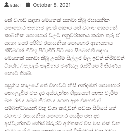
October 8, 2021
Editor
තේ වගාව සඳහා මෙතෙක් පනවා තිබූ රසායනික
පොහොර තහනම ඉවත් කොට තේ වගාව කෙමෙන්
කාබනික පොහොර වලට අනුවර්තනය කරන තුරු ඒ
සඳහා පෙර පරිදිම රසායනික පොහොර ආනයනය
කිරීමටත් තිරිඟු පිටි,කිරි පිටි සහ සිමෙන්ති සඳහා
මෙතෙක් පනවා තිබූ උපරිම සිල්ලර මිල ඉවත් කිරීමටත්
ඊයේ(07)පැවැති කැබිනට් මණ්ඩල රැස්වීමේ දී තීරණය
කොට තිබේ.
පසුගිය කාලයේ තේ වගාවට නිසි අන්දමින් පොහොර
නොලැබීම මත දළු අස්වැන්න ශීඝ්‍රයෙන් පහත වැටීම
මත රජය මෙම තීරණය ගෙන ඇත.එහෙත් ඒ
සම්බන්ධයෙන් වතු වගා කරුවන් පවසා සිටියේ තේ
වගාවට රසායනික පොහොර යෙදීම මත දළු
අස්වැන්නට මිනිස් සිරුරට අහිතකර වස විස එක් වන