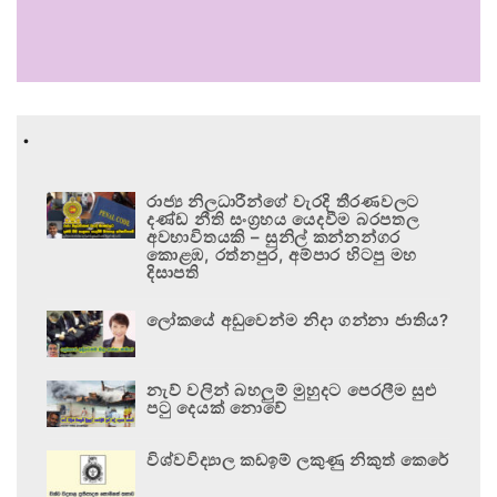
.
රාජ්‍ය නිලධාරීන්ගේ වැරදි තීරණවලට
දණ්ඩ නීති සංග්‍රහය යෙදවීම බරපතල
අවභාවිතයකි – සුනිල් කන්නන්ගර
කොළඹ, රත්නපුර, අම්පාර හිටපු මහ
දිසාපති
ලෝකයේ අඩුවෙන්ම නිදා ගන්නා ජාතිය?
නැව් වලින් බහලුම් මුහුදට පෙරලීම සුළු
පටු දෙයක් නොවේ
විශ්වවිද්‍යාල කඩඉම් ලකුණු නිකුත් කෙරේ