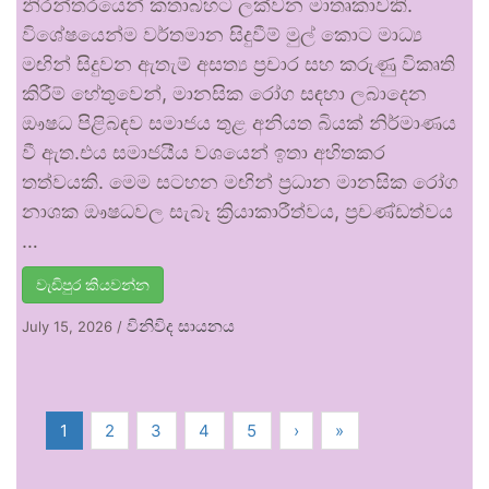
නිරන්තරයෙන් කතාබහට ලක්වන මාතෘකාවකි.
විශේෂයෙන්ම වර්තමාන සිදුවීම් මුල් කොට මාධ්‍ය
මඟින් සිදුවන ඇතැම් අසත්‍ය ප්‍රචාර සහ කරුණු විකෘති
කිරීම් හේතුවෙන්, මානසික රෝග සඳහා ලබාදෙන
ඖෂධ පිළිබඳව සමාජය තුළ අනියත බියක් නිර්මාණය
වී ඇත.එය සමාජයීය වශයෙන් ඉතා අහිතකර
තත්වයකි. මෙම සටහන මඟින් ප්‍රධාන මානසික රෝග
නාශක ඖෂධවල සැබෑ ක්‍රියාකාරීත්වය, ප්‍රචණ්ඩත්වය
…
වැඩිපුර කියවන්න
විනිවිද සායනය
July 15, 2026
/
1
2
3
4
5
›
»