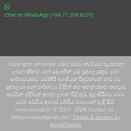
Chat on WhatsApp (+94 77 359 6107)
Copyrights protected: මෙම වෙබ් අඩවියේ පළකරනු
ලබන කිනම් හෝ දෙයකින් යම් පුද්ගලයකුට හෝ
පාර්ශවයකට යම්කිසි අගතියක් සිදුවන්නේ නම් එම
පුද්ගලයා හෝ පාර්ශවය විසින් තම අනන්‍යතාව තහවුරු
කරමින් ඉදිරිපත් කරනු ලබන පිළිතුරු පළකිරීමට මෙම
වෙබ් අඩවිය ආචාර ධර්මීය වශයෙන් බැඳී සිටී.
'www.vinivida.lk' © 2021- 2024| Contact Us -
editor.vinivida@gmail.com |
Design & develop by
AmpleThemes