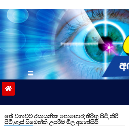
Skip
to
content
vinivida.lk
තේ වගාවට රසායනික පොහොර;තිරිඟු පිටි,කිරි
පිටි,ගෑස් සිමෙන්ති උපරිම මිල අහෝසියි