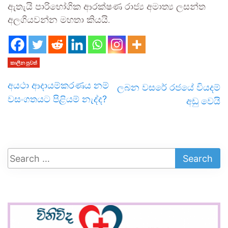
ඇතැ‍යි පාරිභෝගික ආරක්ෂණ රාජ්‍ය අමාත්‍ය ලසන්ත
අලගියවන්න මහතා කියයි.
කාලීන පුවත්
අයථා ආදායම්කරණය නම්
ලබන වසරේ රජයේ වියදම්
වසංගතයට පිළියම් නැද්ද?
අඩු වෙයි