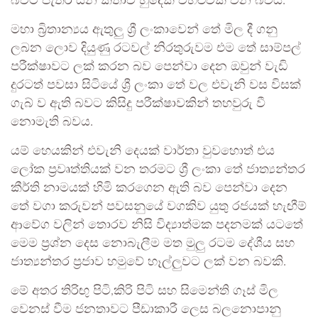
බවට පැතිර යන කතාව හුදෙක් විහිළුවක් වන බවය.
මහා බ්‍රිතාන්‍යය ඇතුලු ශ්‍රී ලංකාවෙන් තේ මිල දී ගනු
ලබන ලොව දියුණු රටවල් නිරතුරුවම එම තේ සාම්පල්
පරීක්ෂාවට ලක් කරන බව පෙන්වා දෙන ඔවුන් වැඩි
දුරටත් පවසා සිටියේ ශ්‍රී ලංකා තේ වල එවැනි වස විසක්
ගැබ් ව ඇති බවට කිසිදු පරීක්ෂාවකින් තහවුරු වී
නොමැති බවය.
යම් හෙයකින් එවැනි දෙයක් වාර්තා වුවහොත් එය
ලෝක ප්‍රවෘත්තියක් වන තරමට ශ්‍රී ලංකා තේ ජාත්‍යන්තර
කීර්ති නාමයක් හිමි කරගෙන ඇති බව පෙන්වා දෙන
තේ වගා කරුවන් පවසනුයේ වගකිව යුතු රජයක් හැඟීම්
ආවේග වලින් තොරව නිසි විද්‍යාත්මක පදනමක් යටතේ
මෙම ප්‍රශ්න දෙස නොබැලීම මත මුලු රටම දේශීය සහ
ජාත්‍යන්තර ප්‍රජාව හමුවේ හෑල්ලුවට ලක් වන බවකි.
මේ අතර තිරිඟු පිටි,කිරි පිටි සහ සිමෙන්ති ගෑස් මිල
වෙනස් වීම ජනතාවට පීඩාකාරී ලෙස බලනොපානු