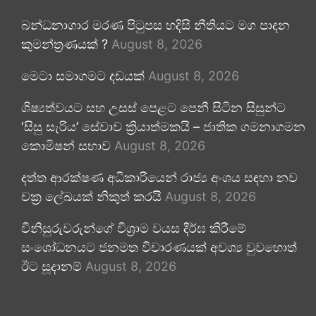
බන්ධනාගාර මරණ පිටුපස හදිසි නීතියට මග පාදන
කුමන්ත්‍රණයක් ?
August 8, 2026
මෙටා සමාගමට දඩයක්
August 8, 2026
ශිෂ්‍යත්වයට සහ උසස් පෙළට පෙනී සිටින සිසුන්ට
‘සිසු සැරිය’ සේවාව ක්‍රියාත්මකයි – ජාතික ගමනාගමන
කොමිෂන් සභාව
August 8, 2026
දත්ත ආරක්ෂණ අධිකාරියෙන් රාජ්‍ය අංශය සඳහා නව
චක්‍ර ලේඛයක් නිකුත් කරයි
August 8, 2026
විනිසුරුවරුන්ගේ විශ්‍රාම වයස දීර්ඝ කිරීමේ
සංශෝධනයට ජනමත විචාරණයක් අවශ්‍ය වුවහොත්
ඊට සූදානම්
August 8, 2026