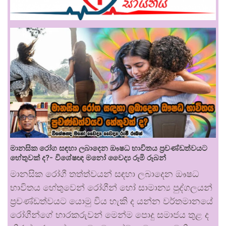
මානසික රෝග සඳහා ලබාදෙන ඖෂධ භාවිතය ප්‍රචණ්ඩත්වයට
හේතුවක් ද?- විශේෂඥ මනෝ වෛද්‍ය රූමි රූබන්
මානසික රෝගී තත්ත්වයන් සඳහා ලබාදෙන ඖෂධ
භාවිතය හේතුවෙන් රෝගීන් හෝ සාමාන්‍ය පුද්ගලයන්
ප්‍රචණ්ඩත්වයට යොමු විය හැකි ද යන්න වර්තමානයේ
රෝගීන්ගේ භාරකරුවන් මෙන්ම පොදු සමාජය තුළ ද