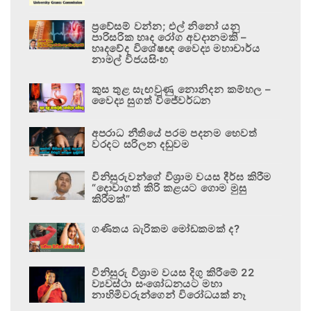
ප්‍රවේසම් වන්න; එල් නිනෝ යනු
පාරිසරික හෘද රෝග අවදානමකි –
හෘදවේද විශේෂඥ වෛද්‍ය මහාචාර්ය
නාමල් විජයසිංහ
කුස තුළ සැඟවුණු නොනිදන කම්හල –
වෛද්‍ය සුගත් විජේවර්ධන
අපරාධ නීතියේ පරම පදනම හෙවත්
වරදට සරිලන දඬුවම
විනිසුරුවන්ගේ විශ්‍රාම වයස දීර්ඝ කිරීම
“දොවාගත් කිරි කළයට ගොම මුසු
කිරීමක්”
ගණිතය බැරිකම මෝඩකමක් ද?
විනිසුරු විශ්‍රාම වයස දිගු කිරීමේ 22
ව්‍යවස්ථා සංශෝධනයට මහා
නාහිමිවරුන්ගෙන් විරෝධයක් නෑ