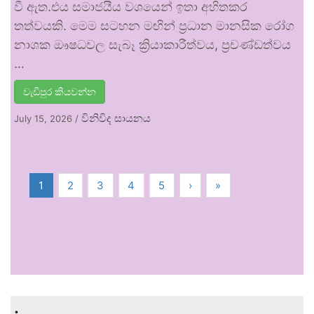
වී ඇත.එය සමාජයීය වශයෙන් ඉතා අහිතකර
තත්වයකි. මෙම සටහන මඟින් ප්‍රධාන මානසික රෝග
නාශක ඖෂධවල සැබෑ ක්‍රියාකාරීත්වය, ප්‍රචණ්ඩත්වය
…
වැඩිපුර කියවන්න
විනිවිද සායනය
July 15, 2026
/
1
2
3
4
5
›
»
.