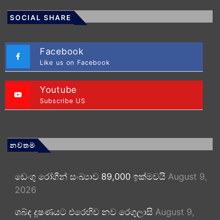
SOCIAL SHARE
Facebook
Like us on Facebook
Youtube
Subscribe US
නවතම
ඩෙංගු රෝගීන් සංඛ්‍යාව 89,000 ඉක්මවයි
August 9,
2026
ශබ්ද දූෂණයට එරෙහිව නව රෙගුලාසි
August 9,