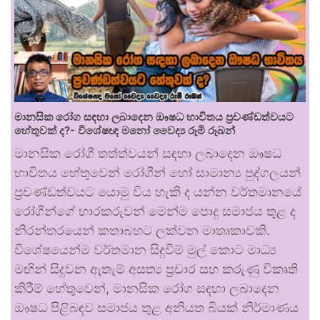
මානසික රෝග සඳහා ලබාදෙන ඖෂධ භාවිතය ප්‍රචණ්ඩත්වයට
හේතුවක් ද?- විශේෂඥ මනෝ වෛද්‍ය රූමි රූබන්
මානසික රෝගී තත්ත්වයන් සඳහා ලබාදෙන ඖෂධ
භාවිතය හේතුවෙන් රෝගීන් හෝ සාමාන්‍ය පුද්ගලයන්
ප්‍රචණ්ඩත්වයට යොමු විය හැකි ද යන්න වර්තමානයේ
රෝගීන්ගේ භාරකරුවන් මෙන්ම පොදු සමාජය තුළ ද
නිරන්තරයෙන් කතාබහට ලක්වන මාතෘකාවකි.
විශේෂයෙන්ම වර්තමාන සිදුවීම් මුල් කොට මාධ්‍ය
මඟින් සිදුවන ඇතැම් අසත්‍ය ප්‍රචාර සහ කරුණු විකෘති
කිරීම් හේතුවෙන්, මානසික රෝග සඳහා ලබාදෙන
ඖෂධ පිළිබඳව සමාජය තුළ අනියත බියක් නිර්මාණය