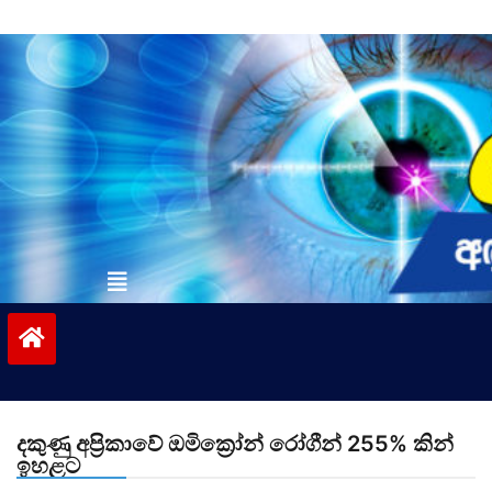
Skip
to
content
vinivida.lk
දකුණු අප්‍රිකාවේ ඔමික්‍රෝන් රෝගීන් 255% කින්
ඉහළට