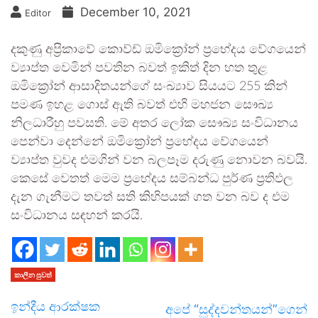
December 10, 2021
Editor
දකුණු අප්‍රිකාවේ කොව්ඩ් ඔමික්‍රෝන් ප්‍රභේදය වේගයෙන්
ව්‍යාප්ත වෙමින් පවතින බවත් ඉකිත් දින හත තුළ
ඔමික්‍රෝන් ආසාදිතයන්ගේ සංඛ්‍යාව සියයට 255 කින්
පමණ ඉහළ ගොස් ඇති බවත් එහි මහජන සෞඛ්‍ය
නිලධාරීහු පවසති. මේ අතර ලෝක සෞඛ්‍ය සංවිධානය
පෙන්වා දෙන්නේ ඔමික්‍රෝන් ප්‍රභේදය වේගයෙන්
ව්‍යාප්ත වුවද එමගින් වන බලපෑම දරුණු නොවන බවයි.
කෙසේ වෙතත් මෙම ප්‍රභේදය සම්බන්ධ පුර්ණ ප්‍රතිඵල
දැන ගැනීමට තවත් සති කිහිපයක් ගත වන බව ද එම
සංවිධානය සඳහන් කරයි.
කාලීන පුවත්
ඉන්දීය ආරක්ෂක
අපේ “සුද්දවන්තයන්”ගෙන්