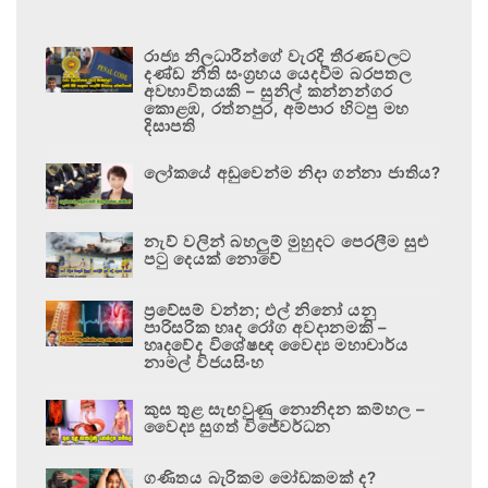
රාජ්‍ය නිලධාරීන්ගේ වැරදි තීරණවලට
දණ්ඩ නීති සංග්‍රහය යෙදවීම බරපතල
අවභාවිතයකි – සුනිල් කන්නන්ගර
කොළඹ, රත්නපුර, අම්පාර හිටපු මහ
දිසාපති
ලෝකයේ අඩුවෙන්ම නිදා ගන්නා ජාතිය?
නැව් වලින් බහලුම් මුහුදට පෙරලීම සුළු
පටු දෙයක් නොවේ
ප්‍රවේසම් වන්න; එල් නිනෝ යනු
පාරිසරික හෘද රෝග අවදානමකි –
හෘදවේද විශේෂඥ වෛද්‍ය මහාචාර්ය
නාමල් විජයසිංහ
කුස තුළ සැඟවුණු නොනිදන කම්හල –
වෛද්‍ය සුගත් විජේවර්ධන
ගණිතය බැරිකම මෝඩකමක් ද?