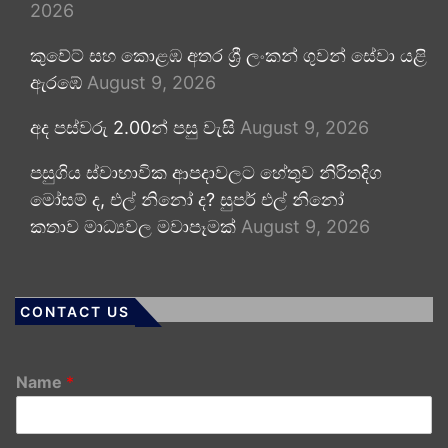
2026
කුවේට් සහ කොළඹ අතර ශ්‍රී ලංකන් ගුවන් සේවා යළි
ඇරඹේ
August 9, 2026
අද පස්වරු 2.00න් පසු වැසි
August 9, 2026
පසුගිය ස්වාභාවික ආපදාවලට හේතුව නිරිතදිග
මෝසම් ද, එල් නිනෝ ද? සුපර් එල් නිනෝ
කතාව මාධ්‍යවල මවාපෑමක්
August 9, 2026
CONTACT US
Name
*