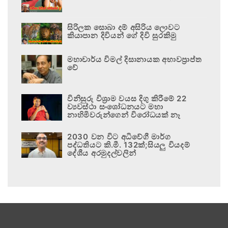
සිරිලක සොබා දම් අසිරිය ලොවට
කියාපාන දිවියන් ගේ දිවි සුරකිමු
මහාචාර්ය විමල් දිසානායක අභාවප්‍රාප්ත
වේ
විනිසුරු විශ්‍රාම වයස දිගු කිරීමේ 22
ව්‍යවස්ථා සංශෝධනයට මහා
නාහිමිවරුන්ගෙන් විරෝධයක් නෑ
2030 වන විට අධිවේගී මාර්ග
පද්ධතියට කි.මී. 132ක්;සියලු වියදම්
දේශීය අරමුදල්වලින්