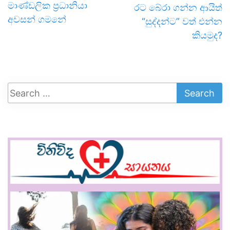
මාණ්ඩලික ප්‍රධානියා
රට බේරා ගන්න ආයිත්
අවසන් ගමනේ
“සුද්දන්ට” වත් එන්න
කියමුද?