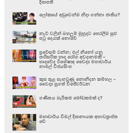
දිසාපති
ලෝකයේ අඩුවෙන්ම නිදා ගන්නා ජාතිය?
නැව් වලින් බහලුම් මුහුදට පෙරලීම සුළු
පටු දෙයක් නොවේ
ප්‍රවේසම් වන්න; එල් නිනෝ යනු
පාරිසරික හෘද රෝග අවදානමකි –
හෘදවේද විශේෂඥ වෛද්‍ය මහාචාර්ය
නාමල් විජයසිංහ
කුස තුළ සැඟවුණු නොනිදන කම්හල –
වෛද්‍ය සුගත් විජේවර්ධන
ගණිතය බැරිකම මෝඩකමක් ද?
මහාචාර්ය විමල් දිසානායක අභාවප්‍රාප්ත
වේ