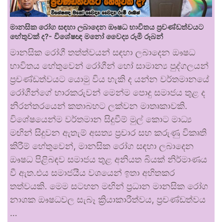
මානසික රෝග සඳහා ලබාදෙන ඖෂධ භාවිතය ප්‍රචණ්ඩත්වයට
හේතුවක් ද?- විශේෂඥ මනෝ වෛද්‍ය රූමි රූබන්
මානසික රෝගී තත්ත්වයන් සඳහා ලබාදෙන ඖෂධ
භාවිතය හේතුවෙන් රෝගීන් හෝ සාමාන්‍ය පුද්ගලයන්
ප්‍රචණ්ඩත්වයට යොමු විය හැකි ද යන්න වර්තමානයේ
රෝගීන්ගේ භාරකරුවන් මෙන්ම පොදු සමාජය තුළ ද
නිරන්තරයෙන් කතාබහට ලක්වන මාතෘකාවකි.
විශේෂයෙන්ම වර්තමාන සිදුවීම් මුල් කොට මාධ්‍ය
මඟින් සිදුවන ඇතැම් අසත්‍ය ප්‍රචාර සහ කරුණු විකෘති
කිරීම් හේතුවෙන්, මානසික රෝග සඳහා ලබාදෙන
ඖෂධ පිළිබඳව සමාජය තුළ අනියත බියක් නිර්මාණය
වී ඇත.එය සමාජයීය වශයෙන් ඉතා අහිතකර
තත්වයකි. මෙම සටහන මඟින් ප්‍රධාන මානසික රෝග
නාශක ඖෂධවල සැබෑ ක්‍රියාකාරීත්වය, ප්‍රචණ්ඩත්වය
…