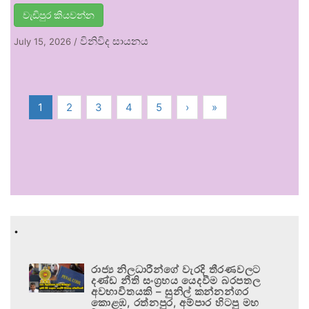
වැඩිපුර කියවන්න
විනිවිද සායනය
July 15, 2026
/
1
2
3
4
5
›
»
.
රාජ්‍ය නිලධාරීන්ගේ වැරදි තීරණවලට
දණ්ඩ නීති සංග්‍රහය යෙදවීම බරපතල
අවභාවිතයකි – සුනිල් කන්නන්ගර
කොළඹ, රත්නපුර, අම්පාර හිටපු මහ