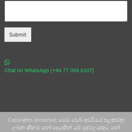
Submit
Chat on WhatsApp (+94 77 359 6107)
Copyrights protected: මෙම වෙබ් අඩවියේ පළකරනු
ලබන කිනම් හෝ දෙයකින් යම් පුද්ගලයකුට හෝ