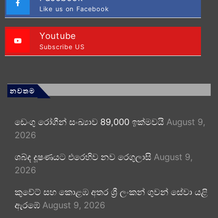
Like us on Facebook
Youtube
Subscribe US
නවතම
ඩෙංගු රෝගීන් සංඛ්‍යාව 89,000 ඉක්මවයි
August 9,
2026
ශබ්ද දූෂණයට එරෙහිව නව රෙගුලාසි
August 9,
2026
කුවේට් සහ කොළඹ අතර ශ්‍රී ලංකන් ගුවන් සේවා යළි
ඇරඹේ
August 9, 2026