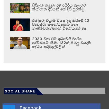
සිරිලක සොබා දම් අසිරිය ලොවට
කියාපාන දිවියන් ගේ දිවි සුරකිමු
විනිසුරු විශ්‍රාම වයස දිගු කිරීමේ 22
ව්‍යවස්ථා සංශෝධනයට මහා
නාහිමිවරුන්ගෙන් විරෝධයක් නෑ
2030 වන විට අධිවේගී මාර්ග
පද්ධතියට කි.මී. 132ක්;සියලු වියදම්
දේශීය අරමුදල්වලින්
SOCIAL SHARE
Facebook