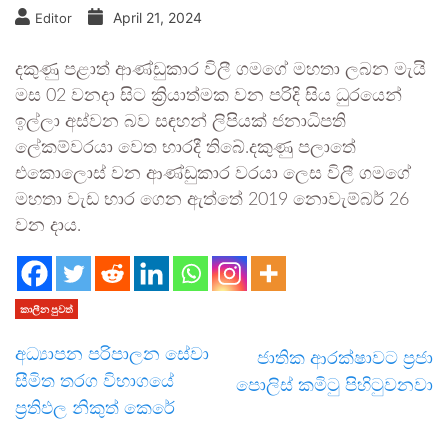
April 21, 2024
Editor
දකුණු පළාත් ආණ්ඩුකාර විලී ගමගේ මහතා ලබන මැයි
මස 02 වනදා සිට ක්‍රියාත්මක වන පරිදි සිය ධුරයෙන්
ඉල්ලා අස්වන බව සඳහන් ලිපියක් ජනාධිපති
ලේකම්වරයා වෙත භාරදී තිබේ.දකුණු පලාතේ
එකොලොස් වන ආණ්ඩුකාර වරයා ලෙස විලී ගමගේ
මහතා වැඩ භාර ගෙන ඇත්තේ 2019 නොවැම්බර් 26
වන දාය.
කාලීන පුවත්
අධ්‍යාපන පරිපාලන සේවා
ජාතික ආරක්ෂාවට ප්‍රජා
සීමිත තරග විභාගයේ
පොලිස් කමිටු පිහිටුවනවා
ප්‍රතිඵල නිකුත් කෙරේ