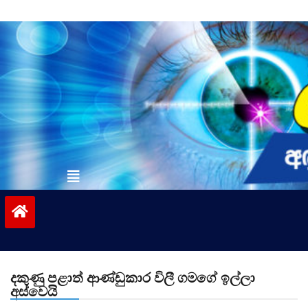
Skip
to
content
vinivida.lk
දකුණු පළාත් ආණ්ඩුකාර විලී ගමගේ ඉල්ලා
අස්වෙයි