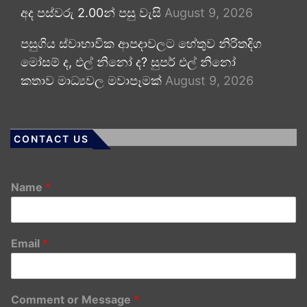
අද පස්වරු 2.00න් පසු වැසි
August 9, 2026
පසුගිය ස්වාභාවික ආපදාවලට හේතුව නිරිතදිග
මෝසම් ද, එල් නිනෝ ද? සුපර් එල් නිනෝ
කතාව මාධ්‍යවල මවාපෑමක්
August 9, 2026
CONTACT US
Name
*
Email
*
Comment or Message
*