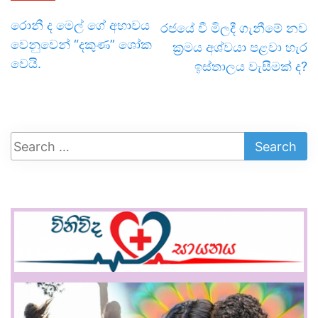
රොනී ද මෙල් ගේ අභාවය
රජයේ වී මිලදී ගැනීමේ නව
වෙනුවෙන් “දකුණ” ශෝක
ක්‍රමය අශ්වයා පළවා හැර
වෙයි.
ඉස්තාලය වැසීමක් ද?