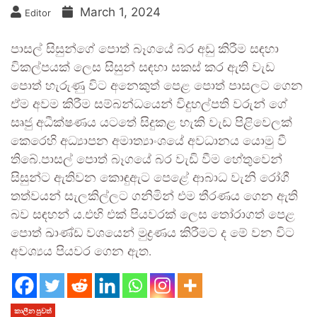
March 1, 2024
Editor
පාසල් සිසුන්ගේ පොත් බෑගයේ බර අඩු කිරීම සඳහා
විකල්පයක් ලෙස සිසුන් සඳහා සකස් කර ඇති වැඩ
පොත් හැරුණු විට අනෙකුත් පෙළ පොත් පාසලට ගෙන
ඒම අවම කිරීම සම්බන්ධයෙන් විදුහල්පති වරුන් ගේ
සෘජු අධීක්ෂණය යටතේ සිදුකළ හැකි වැඩ පිළිවෙලක්
කෙරෙහි අධ්‍යාපන අමාත්‍යාංශයේ අවධානය යොමු වී
තිබේ.පාසල් පොත් බෑගයේ බර වැඩි වීම හේතුවෙන්
සිසුන්ට ඇතිවන කොඳුඇට පෙළේ ආබාධ වැනි රෝගී
තත්වයන් සැලකිල්ලට ගනිමින් එම තීරණය ගෙන ඇති
බව සඳහන් ය.එහි එක් පියවරක් ලෙස තෝරාගත් පෙළ
පොත් ඛාණ්ඩ වශයෙන් මුද්‍රණය කිරීමට ද මේ වන විට
අවශ්‍යය පියවර ගෙන ඇත.
කාලීන පුවත්