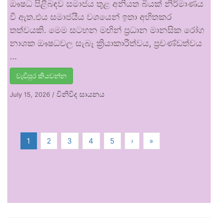
ඖෂධ පිළිබඳව සමාජය තුළ අනියත බියක් නිර්මාණය
වී ඇත.එය සමාජයීය වශයෙන් ඉතා අහිතකර
තත්වයකි. මෙම සටහන මඟින් ප්‍රධාන මානසික රෝග
නාශක ඖෂධවල සැබෑ ක්‍රියාකාරීත්වය, ප්‍රචණ්ඩත්වය
…
වැඩිපුර කියවන්න
විනිවිද සායනය
July 15, 2026
/
1
2
3
4
5
›
»