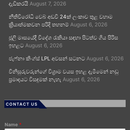
දැඩිකරයි
August 7, 2026
නීතිවිරෝධී වෙබ් අඩවි 24ක් ලංකාව තුළ වහාම
ක්‍රියාත්මකවන පරිදි තහනම්
August 6, 2026
ජූලි මාසයේදී විදේශ රැකියා සඳහා පිටත්ව ගිය පිරිස
ඉහළට
August 6, 2026
ජැෆ්නා කිංග්ස් LPL අවසන් සටනට
August 6, 2026
විනිසුරුවරුන්ගේ විශ්‍රාම වයස ඉහළ දැමීමෙන් නඩු
ප්‍රමාදයට විසඳුමක් නැහැ
August 6, 2026
CONTACT US
Name
*