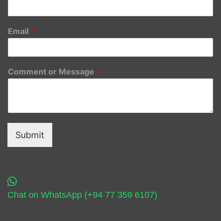
Email
*
Comment or Message
*
Submit
Chat on WhatsApp (+94 77 359 6107)