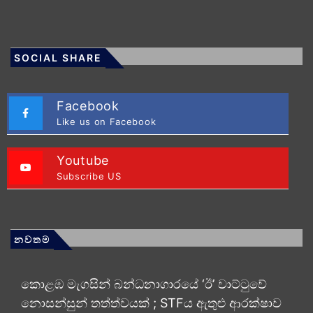
SOCIAL SHARE
Facebook
Like us on Facebook
Youtube
Subscribe US
නවතම
කොළඹ මැගසින් බන්ධනාගාරයේ ‘ඊ’ වාට්ටුවේ
නොසන්සුන් තත්ත්වයක් ; STFය ඇතුළු ආරක්ෂාව