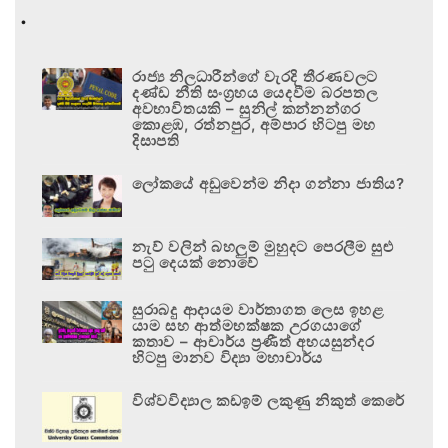
.
රාජ්‍ය නිලධාරීන්ගේ වැරදි තීරණවලට
දණ්ඩ නීති සංග්‍රහය යෙදවීම බරපතල
අවභාවිතයකි – සුනිල් කන්නන්ගර
කොළඹ, රත්නපුර, අම්පාර හිටපු මහ
දිසාපති
ලෝකයේ අඩුවෙන්ම නිදා ගන්නා ජාතිය?
නැව් වලින් බහලුම් මුහුදට පෙරලීම සුළු
පටු දෙයක් නොවේ
සුරාබදු ආදායම වාර්තාගත ලෙස ඉහළ
යාම සහ ආත්මභක්ෂක උරගයාගේ
කතාව – ආචාර්ය ප්‍රණීත් අභයසුන්දර
හිටපු මානව විද්‍යා මහාචාර්ය
විශ්වවිද්‍යාල කඩඉම් ලකුණු නිකුත් කෙරේ