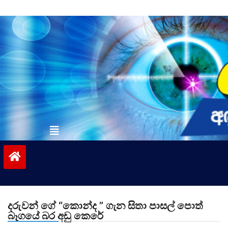
Skip
to
content
vinivida.lk
දරුවන් ගේ “කොන්ද ” ගැන සිතා පාසල් පොත්
බෑගයේ බර අඩු කෙරේ