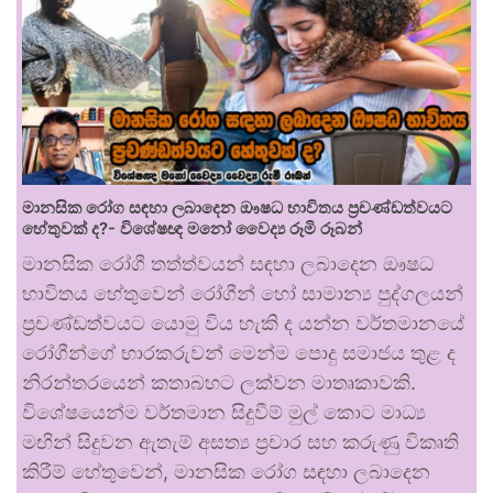
මානසික රෝග සඳහා ලබාදෙන ඖෂධ භාවිතය ප්‍රචණ්ඩත්වයට
හේතුවක් ද?- විශේෂඥ මනෝ වෛද්‍ය රූමි රූබන්
මානසික රෝගී තත්ත්වයන් සඳහා ලබාදෙන ඖෂධ
භාවිතය හේතුවෙන් රෝගීන් හෝ සාමාන්‍ය පුද්ගලයන්
ප්‍රචණ්ඩත්වයට යොමු විය හැකි ද යන්න වර්තමානයේ
රෝගීන්ගේ භාරකරුවන් මෙන්ම පොදු සමාජය තුළ ද
නිරන්තරයෙන් කතාබහට ලක්වන මාතෘකාවකි.
විශේෂයෙන්ම වර්තමාන සිදුවීම් මුල් කොට මාධ්‍ය
මඟින් සිදුවන ඇතැම් අසත්‍ය ප්‍රචාර සහ කරුණු විකෘති
කිරීම් හේතුවෙන්, මානසික රෝග සඳහා ලබාදෙන