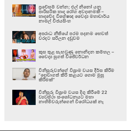
ප්‍රවේසම් වන්න; එල් නිනෝ යනු
පාරිසරික හෘද රෝග අවදානමකි –
හෘදවේද විශේෂඥ වෛද්‍ය මහාචාර්ය
නාමල් විජයසිංහ
අපරාධ නීතියේ පරම පදනම හෙවත්
වරදට සරිලන දඬුවම
කුස තුළ සැඟවුණු නොනිදන කම්හල –
වෛද්‍ය සුගත් විජේවර්ධන
විනිසුරුවන්ගේ විශ්‍රාම වයස දීර්ඝ කිරීම
“දොවාගත් කිරි කළයට ගොම මුසු
කිරීමක්”
විනිසුරු විශ්‍රාම වයස දිගු කිරීමේ 22
ව්‍යවස්ථා සංශෝධනයට මහා
නාහිමිවරුන්ගෙන් විරෝධයක් නෑ