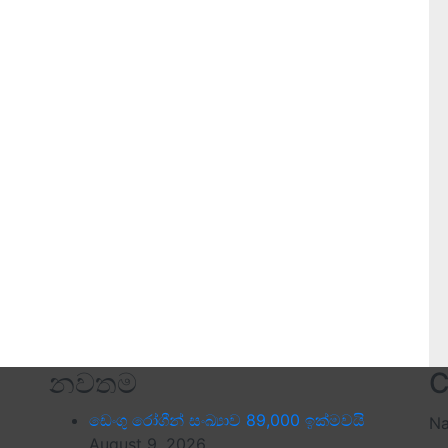
නවතම
C
ඩෙංගු රෝගීන් සංඛ්‍යාව 89,000 ඉක්මවයි
N
August 9, 2026