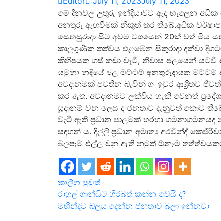
Editor
July 11, 2023
July 11, 2023
මේ දිනවල උතුරු ඉන්දියාවට ඇද හැලෙන අධික
අනතුරු ඇඟවීමක් නිකුත් කර තිබේ.අධික වර්ෂා
සෙනසුරාදා සිට අවම වශයෙන් 20ක් වත් මිය යන
කාලගුණික තත්වය එළඹෙන සිකුරාදා දක්වා දිගටම
කිහිපයක ගස් කඩා වැටී, නිවාස ජලයෙන් යටවී ඇ
යමුනා නදියේ ජල මට්ටම් අනතුරුදායක මට්ටම් 
අවදානමක් පවතින බැවින් ගං ඉවුර ආශ්‍රිතව ජ
කර ඇත. අවදානමට ලක්විය හැකි වෙනත් ප්‍රදේ
සූදානම් වන ලෙස ද ජනතාව දැනුවත් කොට තිබ
වැටී ඇති ප්‍රධාන පාලමක් හරහා ගමනාගමනයද 
සඳහන් ය. දිල්ලි ප්‍රධාන අමාත්‍ය අරවින්ද් කෙජ්
බලපෑම් එල්ල වනු ඇති නමුත් ඕනෑම තත්ත්වයකට
කාලීන පුවත්
Post
රාහුල් ගාන්ධිට හිරබත් කන්න වෙයි ද?
මහින්දට බලය දෙන්න ජනතාව බලා ඉන්නවා
navigation