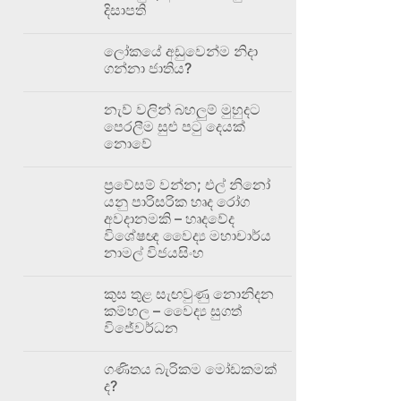
දිසාපති
ලෝකයේ අඩුවෙන්ම නිදා
ගන්නා ජාතිය?
නැව් වලින් බහලුම් මුහුදට
පෙරලීම සුළු පටු දෙයක්
නොවේ
ප්‍රවේසම් වන්න; එල් නිනෝ
යනු පාරිසරික හෘද රෝග
අවදානමකි – හෘදවේද
විශේෂඥ වෛද්‍ය මහාචාර්ය
නාමල් විජයසිංහ
කුස තුළ සැඟවුණු නොනිදන
කම්හල – වෛද්‍ය සුගත්
විජේවර්ධන
ගණිතය බැරිකම මෝඩකමක්
ද?