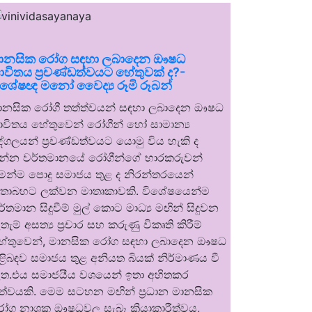
ානසික රෝග සඳහා ලබාදෙන ඖෂධ
ාවිතය ප්‍රචණ්ඩත්වයට හේතුවක් ද?-
ිශේෂඥ මනෝ වෛද්‍ය රූමි රූබන්
ානසික රෝගී තත්ත්වයන් සඳහා ලබාදෙන ඖෂධ
ාවිතය හේතුවෙන් රෝගීන් හෝ සාමාන්‍ය
ුද්ගලයන් ප්‍රචණ්ඩත්වයට යොමු විය හැකි ද
න්න වර්තමානයේ රෝගීන්ගේ භාරකරුවන්
ෙන්ම පොදු සමාජය තුළ ද නිරන්තරයෙන්
තාබහට ලක්වන මාතෘකාවකි. විශේෂයෙන්ම
ර්තමාන සිදුවීම් මුල් කොට මාධ්‍ය මඟින් සිදුවන
තැම් අසත්‍ය ප්‍රචාර සහ කරුණු විකෘති කිරීම්
ේතුවෙන්, මානසික රෝග සඳහා ලබාදෙන ඖෂධ
ිළිබඳව සමාජය තුළ අනියත බියක් නිර්මාණය වී
ත.එය සමාජයීය වශයෙන් ඉතා අහිතකර
ත්වයකි. මෙම සටහන මඟින් ප්‍රධාන මානසික
ෝග නාශක ඖෂධවල සැබෑ ක්‍රියාකාරීත්වය,