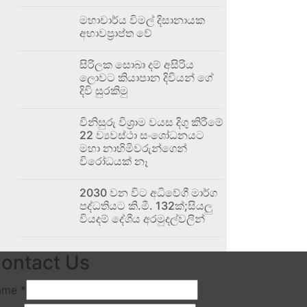
මහාචාර්ය විමල් දිසානායක
අභාවප්‍රාප්ත වේ
සිරිලක සොබා දම් අසිරිය
ලොවට කියාපාන දිවියන් ගේ
දිවි සුරකිමු
විනිසුරු විශ්‍රාම වයස දිගු කිරීමේ
22 ව්‍යවස්ථා සංශෝධනයට
මහා නාහිමිවරුන්ගෙන්
විරෝධයක් නෑ
2030 වන විට අධිවේගී මාර්ග
පද්ධතියට කි.මී. 132ක්;සියලු
වියදම් දේශීය අරමුදල්වලින්
ontact Us
ame
*