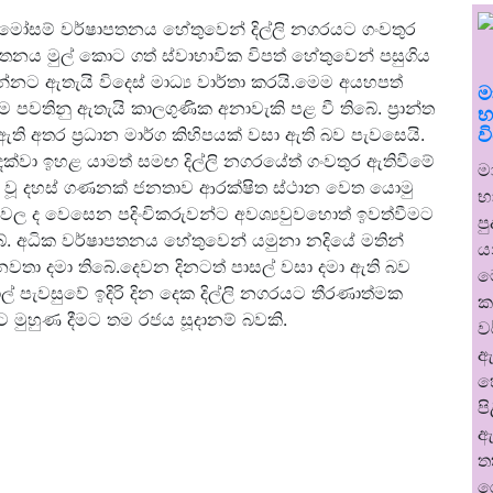
 මෝසම් වර්ෂාපතනය හේතුවෙන් දිල්ලි නගරයට ගංවතුර
පතනය මුල් කොට ගත් ස්වාභාවික විපත් හේතුවෙන් පසුගිය
්නට ඇතැයි විදෙස් මාධ්‍ය වාර්තා කරයි.මෙම අයහපත්
ම
 පවතිනු ඇතැයි කාලගුණික අනාවැකි පළ වී තිබේ. ප්‍රාන්ත
භ
ව
ති අතර ප්‍රධාන මාර්ග කිහිපයක් වසා ඇති බව පැවසෙයි.
දක්වා ඉහළ යාමත් සමඟ දිල්ලි නගරයේත් ගංවතුර ඇතිවීමේ
ම
ීවත් වූ දහස් ගණනක් ජනතාව ආරක්ෂිත ස්ථාන වෙත යොමු
භ
ශවල ද වෙසෙන පදිංචිකරුවන්ට අවශ්‍යවුවහොත් ඉවත්වීමට
ප
ේ. අධික වර්ෂාපතනය හේතුවෙන් යමුනා නදියේ මතින්
ය
නවතා දමා තිබේ.දෙවන දිනටත් පාසල් වසා දමා ඇති බව
ම
රිවාල් පැවසුවේ ඉදිරි දින දෙක දිල්ලි නගරයට තීරණාත්මක
ක
 මුහුණ දීමට තම රජය සූදානම් බවකි.
ව
ඇ
හ
ප
ඇ
ත
ර