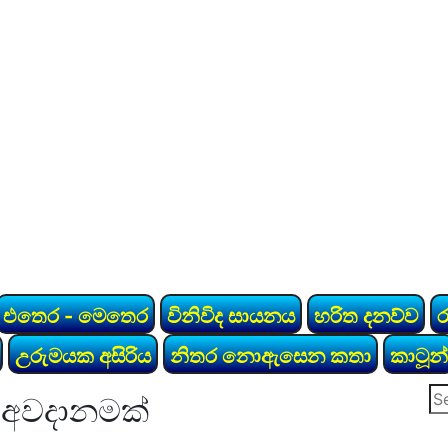
එතෙර - මෙතෙර
විනිවිද සායනය
හරිත දනව්ව
උරුමයක අසිරිය
නිතර නොඇසෙන කතා
කාටූන්
Se
ු අවදානමක්
for