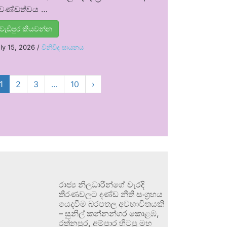
්‍රචණ්ඩත්වය …
වැඩිපුර කියවන්න
ly 15, 2026
/
විනිවිද සායනය
1
2
3
…
10
›
රාජ්‍ය නිලධාරීන්ගේ වැරදි
තීරණවලට දණ්ඩ නීති සංග්‍රහය
යෙදවීම බරපතල අවභාවිතයකි
– සුනිල් කන්නන්ගර කොළඹ,
රත්නපුර, අම්පාර හිටපු මහ