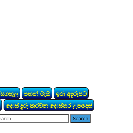
රසගඟුල
පහන් ටැඹ
ඉරා අදුරුපට
දොස් දුරු කරවන දොස්තර උපදෙස්
arch
: