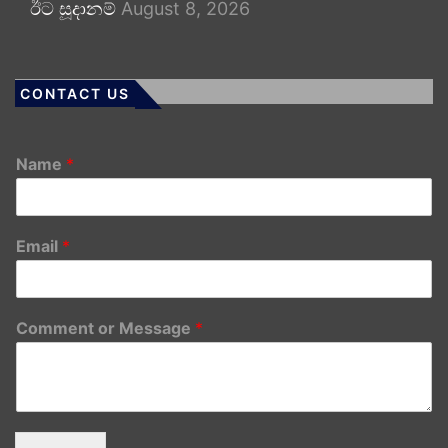
ඊට සූදානම්
August 8, 2026
CONTACT US
Name
*
Email
*
Comment or Message
*