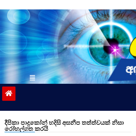
Skip
to
content
vinivida.lk
දීපිකා පාදුකෝන් හදිසි අසනීප තත්ත්වයක් නිසා
රෝහල්ගත කරයි