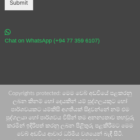
Submit
Chat on WhatsApp (+94 77 359 6107)
Copyrights protected: මෙම වෙබ් අඩවියේ පළකරනු
ලබන කිනම් හෝ දෙයකින් යම් පුද්ගලයකුට හෝ
පාර්ශවයකට යම්කිසි අගතියක් සිදුවන්නේ නම් එම
පුද්ගලයා හෝ පාර්ශවය විසින් තම අනන්‍යතාව තහවුරු
කරමින් ඉදිරිපත් කරනු ලබන පිළිතුරු පළකිරීමට මෙම
වෙබ් අඩවිය ආචාර ධර්මීය වශයෙන් බැඳී සිටී.