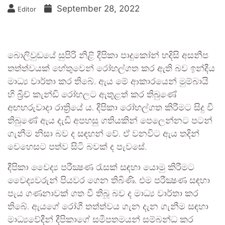
September 28, 2022
Editor
බොලිවුඩයේ සුපිරි නිළි දීපිකා පාදුකෝන් හදිසි අසනීප
තත්ත්වයක් හේතුවෙන් රෝහල්ගත කර ඇති බව ඉන්දීය
මාධ්‍ය වාර්තා කර තිබේ. ඇය මේ ආකාරයෙන් මුම්බායි
හි බ්‍රීච් කැන්ඩි රෝහලට ඇතුළත් කර තිබුණේ
අඟහරුවාදා රාත්‍රියේ ය. දීපිකා රෝහල්ගත කිරීමට සිදු වී
තිබුණේ ඇය දැඩි අපහසු ගතියකින් පෙලෙන්නට පටන්
ගැනීම නිසා බව ද සඳහන් වේ. ඒ වනවිට ඇය තදින්
වෙහෙසට පත්ව සිටි බවක් ද පැවසේ.
දීපිකා වෛද්‍ය පරීක්‍ෂණ රැසක් සඳහා යොමු කිරීමට
වෛද්‍යවරුන් පියවර ගෙන තිබිණි. එම පරීක්‍ෂණ සඳහා
පැය ගණනාවක් ගත වී තිබූ බව ද මාධ්‍ය වාර්තා කර
තිබේ. ඇයගේ රෝගී තත්ත්වය ගැන දැන ගැනීම සඳහා
මාධ්‍යවේදීන් දීපිකාගේ සමීපතමයන් සම්බන්ධ කර