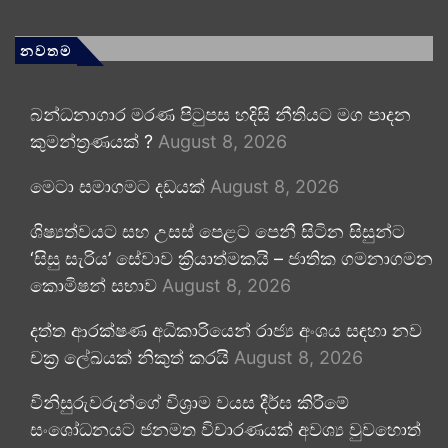
නවතම
බන්ධනාගාර මරණ පිටුපස හදිසි නීතියට මග පාදන
කුමන්ත්‍රණයක් ?
August 8, 2026
මෙටා සමාගමට දඩයක්
August 8, 2026
ශිෂ්‍යත්වයට සහ උසස් පෙළට පෙනී සිටින සිසුන්ට
‘සිසු සැරිය’ සේවාව ක්‍රියාත්මකයි – ජාතික ගමනාගමන
කොමිෂන් සභාව
August 8, 2026
දත්ත ආරක්ෂණ අධිකාරියෙන් රාජ්‍ය අංශය සඳහා නව
චක්‍ර ලේඛයක් නිකුත් කරයි
August 8, 2026
විනිසුරුවරුන්ගේ විශ්‍රාම වයස දීර්ඝ කිරීමේ
සංශෝධනයට ජනමත විචාරණයක් අවශ්‍ය වුවහොත්