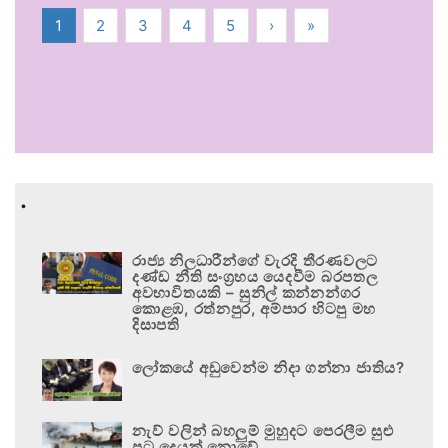
1
2
3
4
5
›
»
.
රාජ්‍ය නිලධාරීන්ගේ වැරදි තීරණවලට
දණ්ඩ නීති සංග්‍රහය යෙදවීම බරපතල
අවභාවිතයකි – සුනිල් කන්නන්ගර
කොළඹ, රත්නපුර, අම්පාර හිටපු මහ
දිසාපති
ලෝකයේ අඩුවෙන්ම නිදා ගන්නා ජාතිය?
නැව් වලින් බහලුම් මුහුදට පෙරලීම සුළු
පටු දෙයක් නොවේ