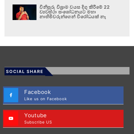
විනිසුරු විශ්‍රාම වයස දිගු කිරීමේ 22
ව්‍යවස්ථා සංශෝධනයට මහා
නාහිමිවරුන්ගෙන් විරෝධයක් නෑ
SOCIAL SHARE
Facebook
Like us on Facebook
Youtube
Subscribe US