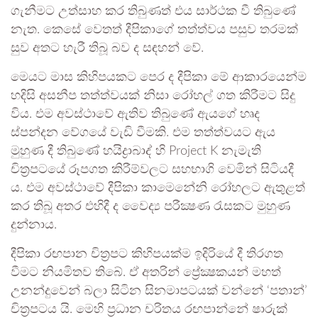
ගැනීමට උත්සාහ කර තිබුණත් එය සාර්ථක වී තිබුණේ
නැත. කෙසේ වෙතත් දීපිකාගේ තත්ත්වය පසුව තරමක්
සුව අතට හැරී තිබූ බව ද සඳහන් වේ.
මෙයට මාස කිහිපයකට පෙර ද දීපිකා මේ ආකාරයෙන්ම
හදිසි අසනීප තත්ත්වයක් නිසා රෝහල් ගත කිරීමට සිදු
විය. එම අවස්ථාවේ ඇතිව තිබුණේ ඇයගේ හෘද
ස්පන්දන වේගයේ වැඩි වීමකි. එම තත්ත්වයට ඇය
මුහුණ දී තිබුණේ හයිද්‍රාබාද් හි Project K නැමැති
චිත්‍රපටයේ රූපගත කිරීම්වලට සහභාගි වෙමින් සිටියදී
ය. එම අවස්ථාවේ දීපිකා කාමෙනේනි රෝහලට ඇතුළත්
කර තිබූ අතර එහිදී ද වෛද්‍ය පරීක්‍ෂණ රැසකට මුහුණ
දුන්නාය.
දීපිකා රඟපාන චිත්‍රපට කිහිපයක්ම ඉදිරියේ දී තිරගත
වීමට නියමිතව තිබේ. ඒ අතරින් ප්‍රේක්‍ෂකයන් මහත්
උනන්දුවෙන් බලා සිටින සිනමාපටයක් වන්නේ ‘පතාන්’
චිත්‍රපටය යි. මෙහි ප්‍රධාන චරිතය රඟපාන්නේ ෂාරුක්