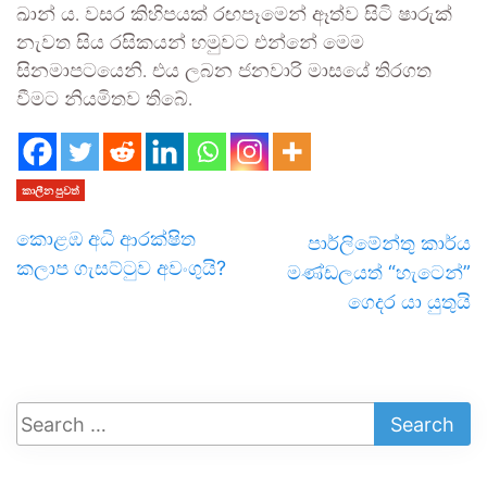
ඛාන් ය. වසර කිහිපයක් රඟපෑමෙන් ඈත්ව සිටි ෂාරුක්
නැවත සිය රසිකයන් හමුවට එන්නේ මෙම
සිනමාපටයෙනි. එය ලබන ජනවාරි මාසයේ තිරගත
වීමට නියමිතව තිබේ.
කාලීන පුවත්
කොළඹ අධි ආරක්ෂිත
පාර්ලිමේන්තු කාර්ය
කලාප ගැසට්ටුව අවංගුයි?
මණ්ඩලයත් “හැටෙන්”
ගෙදර යා යුතුයි