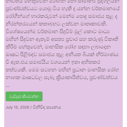
භාවිතය හේතුවෙන් රෝගීන් හෝ සාමාන්‍ය පුද්ගලයන්
ප්‍රචණ්ඩත්වයට යොමු විය හැකි ද යන්න වර්තමානයේ
රෝගීන්ගේ භාරකරුවන් මෙන්ම පොදු සමාජය තුළ ද
නිරන්තරයෙන් කතාබහට ලක්වන මාතෘකාවකි.
විශේෂයෙන්ම වර්තමාන සිදුවීම් මුල් කොට මාධ්‍ය
මඟින් සිදුවන ඇතැම් අසත්‍ය ප්‍රචාර සහ කරුණු විකෘති
කිරීම් හේතුවෙන්, මානසික රෝග සඳහා ලබාදෙන
ඖෂධ පිළිබඳව සමාජය තුළ අනියත බියක් නිර්මාණය
වී ඇත.එය සමාජයීය වශයෙන් ඉතා අහිතකර
තත්වයකි. මෙම සටහන මඟින් ප්‍රධාන මානසික රෝග
නාශක ඖෂධවල සැබෑ ක්‍රියාකාරීත්වය, ප්‍රචණ්ඩත්වය
…
වැඩිපුර කියවන්න
විනිවිද සායනය
July 15, 2026
/