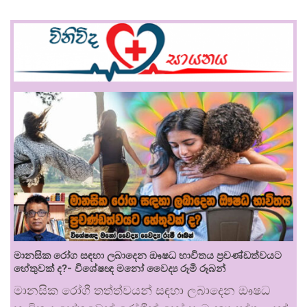
මානසික රෝග සඳහා ලබාදෙන ඖෂධ භාවිතය ප්‍රචණ්ඩත්වයට
හේතුවක් ද?- විශේෂඥ මනෝ වෛද්‍ය රූමි රූබන්
මානසික රෝගී තත්ත්වයන් සඳහා ලබාදෙන ඖෂධ