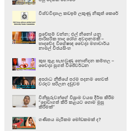
විශ්වවිද්‍යාල කඩඉම් ලකුණු නිකුත් කෙරේ
ප්‍රවේසම් වන්න; එල් නිනෝ යනු
පාරිසරික හෘද රෝග අවදානමකි –
හෘදවේද විශේෂඥ වෛද්‍ය මහාචාර්ය
නාමල් විජයසිංහ
කුස තුළ සැඟවුණු නොනිදන කම්හල –
වෛද්‍ය සුගත් විජේවර්ධන
අපරාධ නීතියේ පරම පදනම හෙවත්
වරදට සරිලන දඬුවම
විනිසුරුවන්ගේ විශ්‍රාම වයස දීර්ඝ කිරීම
“දොවාගත් කිරි කළයට ගොම මුසු
කිරීමක්”
ගණිතය බැරිකම මෝඩකමක් ද?