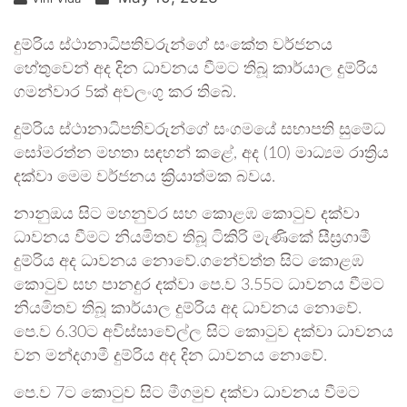
දුම්රිය ස්ථානාධිපතිවරුන්ගේ සංකේත වර්ජනය
හේතුවෙන් අද දින ධාවනය වීමට තිබූ කාර්යාල දුම්රිය
ගමන්වාර 5ක් අවලංගු කර තිබේ.
දුම්රිය ස්ථානාධිපතිවරුන්ගේ සංගමයේ සභාපති සුමේධ
සෝමරත්න මහතා සඳහන් කළේ, අද (10) මාධ්‍යම රාත්‍රිය
දක්වා මෙම වර්ජනය ක්‍රියාත්මක බවය.
නානුඔය සිට මහනුවර සහ කොළඹ කොටුව දක්වා
ධාවනය වීමට නියමිතව තිබූ ටිකිරි මැණිකේ සීඝ්‍රගාමී
දුම්රිය අද ධාවනය නොවේ.ගනේවත්ත සිට කොළඹ
කොටුව සහ පානදුර දක්වා පෙ.ව 3.55ට ධාවනය වීමට
නියමිතව තිබූ කාර්යාල දුම්රිය අද ධාවනය නොවේ.
පෙ.ව 6.30ට අවිස්සාවේල්ල සිට කොටුව දක්වා ධාවනය
වන මන්දගාමී දුම්රිය අද දින ධාවනය නොවේ.
පෙ.ව 7ට කොටුව සිට මීගමුව දක්වා ධාවනය වීමට