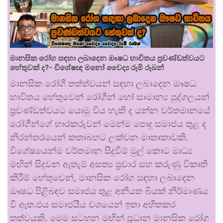
මානසික රෝග සඳහා ලබාදෙන ඖෂධ භාවිතය ප්‍රචණ්ඩත්වයට
හේතුවක් ද?- විශේෂඥ මනෝ වෛද්‍ය රූමි රූබන්
මානසික රෝගී තත්ත්වයන් සඳහා ලබාදෙන ඖෂධ
භාවිතය හේතුවෙන් රෝගීන් හෝ සාමාන්‍ය පුද්ගලයන්
ප්‍රචණ්ඩත්වයට යොමු විය හැකි ද යන්න වර්තමානයේ
රෝගීන්ගේ භාරකරුවන් මෙන්ම පොදු සමාජය තුළ ද
නිරන්තරයෙන් කතාබහට ලක්වන මාතෘකාවකි.
විශේෂයෙන්ම වර්තමාන සිදුවීම් මුල් කොට මාධ්‍ය
මඟින් සිදුවන ඇතැම් අසත්‍ය ප්‍රචාර සහ කරුණු විකෘති
කිරීම් හේතුවෙන්, මානසික රෝග සඳහා ලබාදෙන
ඖෂධ පිළිබඳව සමාජය තුළ අනියත බියක් නිර්මාණය
වී ඇත.එය සමාජයීය වශයෙන් ඉතා අහිතකර
තත්වයකි. මෙම සටහන මඟින් ප්‍රධාන මානසික රෝග