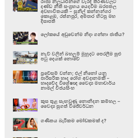
රාජ්‍ය නිලධාරීන්ගේ වැරදි තීරණවලට
දණ්ඩ නීති සංග්‍රහය යෙදවීම බරපතල
අවභාවිතයකි – සුනිල් කන්නන්ගර
කොළඹ, රත්නපුර, අම්පාර හිටපු මහ
දිසාපති
ලෝකයේ අඩුවෙන්ම නිදා ගන්නා ජාතිය?
නැව් වලින් බහලුම් මුහුදට පෙරලීම සුළු
පටු දෙයක් නොවේ
ප්‍රවේසම් වන්න; එල් නිනෝ යනු
පාරිසරික හෘද රෝග අවදානමකි –
හෘදවේද විශේෂඥ වෛද්‍ය මහාචාර්ය
නාමල් විජයසිංහ
කුස තුළ සැඟවුණු නොනිදන කම්හල –
වෛද්‍ය සුගත් විජේවර්ධන
ගණිතය බැරිකම මෝඩකමක් ද?