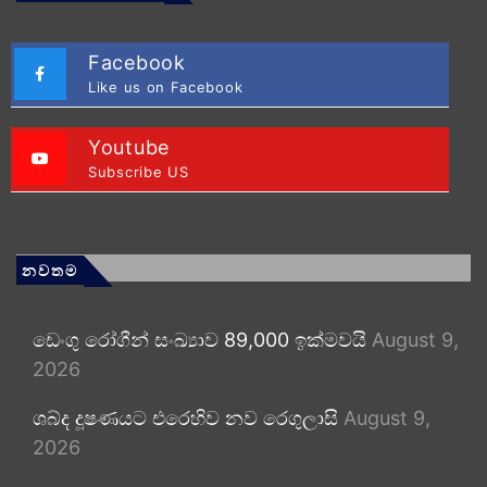
Facebook
Like us on Facebook
Youtube
Subscribe US
නවතම
ඩෙංගු රෝගීන් සංඛ්‍යාව 89,000 ඉක්මවයි
August 9,
2026
ශබ්ද දූෂණයට එරෙහිව නව රෙගුලාසි
August 9,
2026