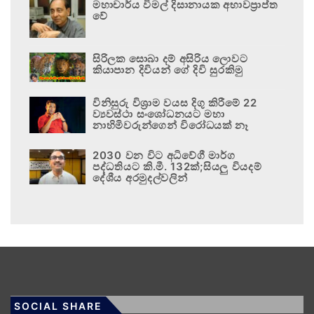
මහාචාර්ය විමල් දිසානායක අභාවප්‍රාප්ත
වේ
සිරිලක සොබා දම් අසිරිය ලොවට
කියාපාන දිවියන් ගේ දිවි සුරකිමු
විනිසුරු විශ්‍රාම වයස දිගු කිරීමේ 22
ව්‍යවස්ථා සංශෝධනයට මහා
නාහිමිවරුන්ගෙන් විරෝධයක් නෑ
2030 වන විට අධිවේගී මාර්ග
පද්ධතියට කි.මී. 132ක්;සියලු වියදම්
දේශීය අරමුදල්වලින්
SOCIAL SHARE