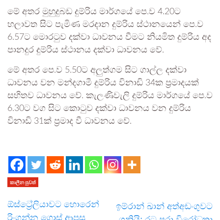
මේ අතර මුහුදුබඩ දුම්රිය මාර්ගයේ පෙ.ව 4.20ට
හලාවත සිට පැමිණ මරදාන දුම්රිය ස්ථානයෙන් පෙ.ව
6.57ට මොරටුව දක්වා ධාවනය වීමට නියමිත දුම්රිය අද
පානදුර දුම්රිය ස්ථානය දක්වා ධාවනය වේ.
මේ අතර පෙ.ව 5.50ට අලුත්ගම සිට ගාල්ල දක්වා
ධාවනය වන මන්දගාමී දුම්රිය විනාඩි 34ක ප්‍රමාදයක්
සහිතව ධාවනය වේ. කැලණිවැලි දුම්රිය මාර්ගයේ පෙ.ව
6.30ට වග සිට කොටුව දක්වා ධාවනය වන දුම්රිය
විනාඩි 31ක් ප්‍රමාද වී ධාවනය වේ.
කාලීන පුවත්
ඕස්ට්‍රේලියාවට හොරෙන්
ඉම්රාන් ඛාන් අත්අඩංගුවට
රිංගන්න ගොස් ආපසු
ගනියි; රට පුරා විරෝධතා