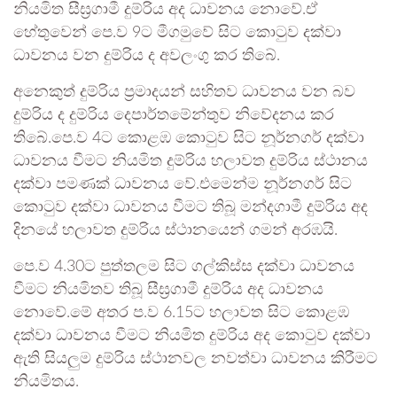
නියමිත සීඝ්‍රගාමී දුම්රිය අද ධාවනය නොවේ.ඒ
හේතුවෙන් පෙ.ව 9ට මීගමුවේ සිට කොටුව දක්වා
ධාවනය වන දුම්රිය ද අවලංගු කර තිබේ.
අනෙකුත් දුම්රිය ප්‍රමාදයන් සහිතව ධාවනය වන බව
දුම්රිය ද දුම්රිය දෙපාර්තමේන්තුව නිවේදනය කර
තිබේ.පෙ.ව 4ට කොළඹ කොටුව සිට නූර්නගර් දක්වා
ධාවනය වීමට නියමිත දුම්රිය හලාවත දුම්රිය ස්ථානය
දක්වා පමණක් ධාවනය වේ.එමෙන්ම නූර්නගර් සිට
කොටුව දක්වා ධාවනය වීමට තිබූ මන්දගාමී දුම්රිය අද
දිනයේ හලාවත දුම්රිය ස්ථානයෙන් ගමන් අරඹයි.
පෙ.ව 4.30ට පුත්තලම සිට ගල්කිස්ස දක්වා ධාවනය
වීමට නියමිතව තිබූ සීඝ්‍රගාමී දුම්රිය අද ධාවනය
නොවේ.මේ අතර ප.ව 6.15ට හලාවත සිට කොළඹ
දක්වා ධාවනය වීමට නියමිත දුම්රිය අද කොටුව දක්වා
ඇති සියලුම දුම්රිය ස්ථානවල නවත්වා ධාවනය කිරීමට
නියමිතය.