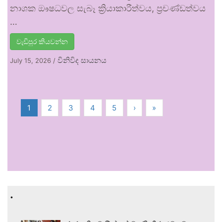
නාශක ඖෂධවල සැබෑ ක්‍රියාකාරීත්වය, ප්‍රචණ්ඩත්වය
…
වැඩිපුර කියවන්න
විනිවිද සායනය
July 15, 2026
/
1
2
3
4
5
›
»
.