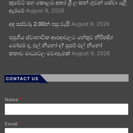
කුවේට් සහ කොළඹ අතර ශ්‍රී ලංකන් ගුවන් සේවා යළි
ඇරඹේ
August 9, 2026
අද පස්වරු 2.00න් පසු වැසි
August 9, 2026
පසුගිය ස්වාභාවික ආපදාවලට හේතුව නිරිතදිග
මෝසම් ද, එල් නිනෝ ද? සුපර් එල් නිනෝ
කතාව මාධ්‍යවල මවාපෑමක්
August 9, 2026
CONTACT US
Name
*
Email
*