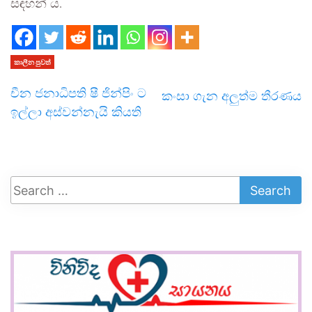
සඳහන් ය.
කාලීන පුවත්
චීන ජනාධිපති ෂී ජින්පිං ට
කංසා ගැන අලුත්ම තීරණය
ඉල්ලා අස්වන්නැයි කියති