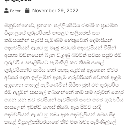
November 29, 2022
Editor
මිනුවන්ගොඩ, දූනගහ, පල්ලියපිටිය රණසිංහ ප්‍රාථමික
විද්‍යාලයේ ගුරුවරියක් පාසලට කලිසමක් සහ
කමිසයකින් සැරසී පැමිණීම හේතුවෙන් දෙමාපියන්
දෙමව්පියන් ඇයට හූ තැබූ බවටත් දෙමවුපියන් විසින්
අසභ්‍ය වචනයෙන් බැන වැදුණු බවටත් පවසා පසුව එම
ගුරුවරිය පොලිසියට පැමිණිලි කර තිබේ.පාසල්
ගුරුවරියන්ට සාරිය හෝ පහසු ඇඳුමක් ඇඳගෙන ඒමට
අවසර දෙන ඉල්ලමින් ඇතැම් ගුරුවරියන් වෙනත් ඇඳුම්
ඇදගෙන පාසැල් පැමිණෙමින් සිටින මුත් එම ගුරුවරිය
එම ඇදුමින් පාසලේ තබාගන්නේ නම් තම දරුවන් ගෙදර
ගෙන යන බව මව්පියන් පැවසීමත් සමඟ මෙම ගුරුවරිය
පාසලෙන් ඉවත්ව ගොස් තිබේ. ඇය පිටව යද්දී
දෙමව්පියන් ඇයට හූ තබා ඇත.දෙමවුපියන් මෙය සිදු
කළේ විදුහල්පතිවරයාගේ කීම මත බවද පැමිණිල්ලේ