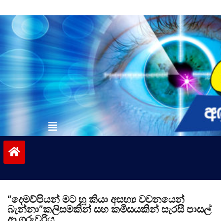
Skip
to
content
vinivida.lk
“දෙමව්පියන් මට හූ කියා අසභ්‍ය වචනයෙන්
බැන්නා”කලිසමකින් සහ කමිසයකින් සැරසී පාසල්
ආ ගුරුවරිය