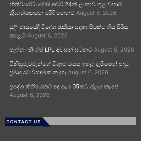
නීතිවිරෝධී වෙබ් අඩවි 24ක් ලංකාව තුළ වහාම
ක්‍රියාත්මකවන පරිදි තහනම්
August 6, 2026
ජූලි මාසයේදී විදේශ රැකියා සඳහා පිටත්ව ගිය පිරිස
ඉහළට
August 6, 2026
ජැෆ්නා කිංග්ස් LPL අවසන් සටනට
August 6, 2026
විනිසුරුවරුන්ගේ විශ්‍රාම වයස ඉහළ දැමීමෙන් නඩු
ප්‍රමාදයට විසඳුමක් නැහැ
August 6, 2026
ප්‍රදේශ කිහිපයකට අද පැය 05කට ජලය කැපේ
August 6, 2026
CONTACT US