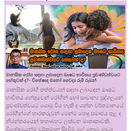
මානසික රෝග සඳහා ලබාදෙන ඖෂධ භාවිතය ප්‍රචණ්ඩත්වයට
හේතුවක් ද?- විශේෂඥ මනෝ වෛද්‍ය රූමි රූබන්
මානසික රෝගී තත්ත්වයන් සඳහා ලබාදෙන ඖෂධ
භාවිතය හේතුවෙන් රෝගීන් හෝ සාමාන්‍ය පුද්ගලයන්
ප්‍රචණ්ඩත්වයට යොමු විය හැකි ද යන්න වර්තමානයේ
රෝගීන්ගේ භාරකරුවන් මෙන්ම පොදු සමාජය තුළ ද
නිරන්තරයෙන් කතාබහට ලක්වන මාතෘකාවකි.
විශේෂයෙන්ම වර්තමාන සිදුවීම් මුල් කොට මාධ්‍ය