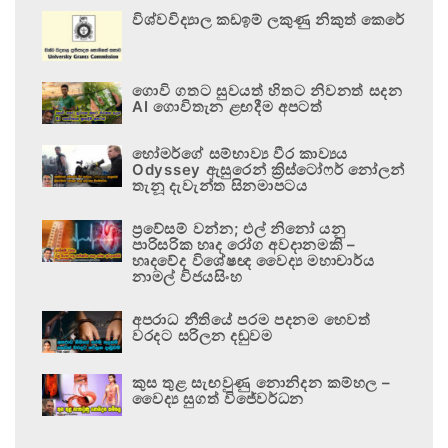
විශ්වවිද්‍යාල කඩඉම් ලකුණු නිකුත් කෙරේ
ගොවි ගතට සුවයත් හිතට නිවනත් සදන
AI ගොවිතැන ළඟදීම අපටත්
හෝමර්ගේ සම්භාව්‍ය වීර කාව්‍යය
Odyssey ඇසුරෙන් ක්‍රිස්ටෝෆර් නෝලන්
තැනූ දැවැන්ත සිනමාපටය
ප්‍රවේසම් වන්න; එල් නිනෝ යනු
පාරිසරික හෘද රෝග අවදානමකි –
හෘදවේද විශේෂඥ වෛද්‍ය මහාචාර්ය
නාමල් විජයසිංහ
අපරාධ නීතියේ පරම පදනම හෙවත්
වරදට සරිලන දඬුවම
කුස තුළ සැඟවුණු නොනිදන කම්හල –
වෛද්‍ය සුගත් විජේවර්ධන