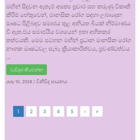
මඟින් සිදුවන ඇතැම් අසත්‍ය ප්‍රචාර සහ කරුණු විකෘති
කිරීම් හේතුවෙන්, මානසික රෝග සඳහා ලබාදෙන
ඖෂධ පිළිබඳව සමාජය තුළ අනියත බියක් නිර්මාණය
වී ඇත.එය සමාජයීය වශයෙන් ඉතා අහිතකර
තත්වයකි. මෙම සටහන මඟින් ප්‍රධාන මානසික රෝග
නාශක ඖෂධවල සැබෑ ක්‍රියාකාරීත්වය, ප්‍රචණ්ඩත්වය
…
වැඩිපුර කියවන්න
විනිවිද සායනය
July 15, 2026
/
1
2
3
4
5
›
»