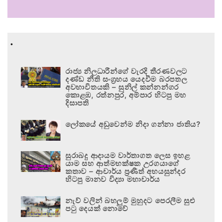
.
රාජ්‍ය නිලධාරීන්ගේ වැරදි තීරණවලට
දණ්ඩ නීති සංග්‍රහය යෙදවීම බරපතල
අවභාවිතයකි – සුනිල් කන්නන්ගර
කොළඹ, රත්නපුර, අම්පාර හිටපු මහ
දිසාපති
ලෝකයේ අඩුවෙන්ම නිදා ගන්නා ජාතිය?
සුරාබදු ආදායම වාර්තාගත ලෙස ඉහළ
යාම සහ ආත්මභක්ෂක උරගයාගේ
කතාව – ආචාර්ය ප්‍රණීත් අභයසුන්දර
හිටපු මානව විද්‍යා මහාචාර්ය
නැව් වලින් බහලුම් මුහුදට පෙරලීම සුළු
පටු දෙයක් නොවේ