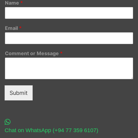
Name
*
Email
*
Comment or Message
*
Submit
Chat on WhatsApp (+94 77 359 6107)