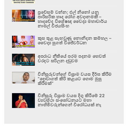
ප්‍රවේසම් වන්න; එල් නිනෝ යනු
පාරිසරික හෘද රෝග අවදානමකි –
හෘදවේද විශේෂඥ වෛද්‍ය මහාචාර්ය
නාමල් විජයසිංහ
කුස තුළ සැඟවුණු නොනිදන කම්හල –
වෛද්‍ය සුගත් විජේවර්ධන
අපරාධ නීතියේ පරම පදනම හෙවත්
වරදට සරිලන දඬුවම
විනිසුරුවන්ගේ විශ්‍රාම වයස දීර්ඝ කිරීම
“දොවාගත් කිරි කළයට ගොම මුසු
කිරීමක්”
විනිසුරු විශ්‍රාම වයස දිගු කිරීමේ 22
ව්‍යවස්ථා සංශෝධනයට මහා
නාහිමිවරුන්ගෙන් විරෝධයක් නෑ