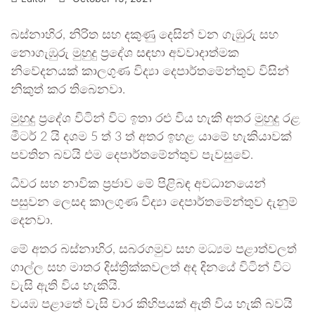
බස්නාහිර, නිරිත සහ දකුණු දෙසින් වන ගැඹුරු සහ
නොගැඹුරු මුහුදු ප්‍රදේශ සඳහා අවවාදාත්මක
නිවේදනයක් කාලගුණ විද්‍යා දෙපාර්තමේන්තුව විසින්
නිකුත් කර තිබෙනවා.
මුහුදු ප්‍රදේශ විටින් විට ඉතා රළු විය හැකි අතර මුහුදු රළ
මීටර් 2 යි දශම 5 ත් 3 ත් අතර ඉහළ යාමේ හැකියාවක්
පවතින බවයි එම දෙපාර්තමේන්තුව පැවසුවේ.
ධීවර සහ නාවික ප්‍රජාව මේ පිළිබඳ අවධානයෙන්
පසුවන ලෙසද කාලගුණ විද්‍යා දෙපාර්තමේන්තුව දැනුම්
දෙනවා.
මේ අතර බස්නාහිර, සබරගමුව සහ මධ්‍යම පළාත්වලත්
ගාල්ල සහ මාතර දිස්ත්‍රික්කවලත් අද දිනයේ විටින් විට
වැසි ඇති විය හැකියි.
වයඹ පළාතේ වැසි වාර කිහිපයක් ඇති විය හැකි බවයි