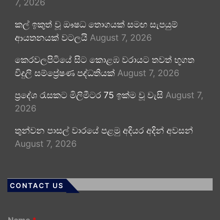
7, 2026
කල් ඉකුත් වූ ඖෂධ තොගයක් සමඟ සැපයුම්
ආයතනයක් වටලයි
August 7, 2026
කෙරවලපිටියේ සිට කොළඹ වරායට තවත් භූගත
විදුලි සම්ප්‍රේෂණ පද්ධතියක්
August 7, 2026
ප්‍රදේශ රැසකට මිලිමීටර 75 ඉක්ම වූ වැසි
August 7,
2026
තුන්වන පාසල් වාරයේ පළමු අදියර අදින් අවසන්
August 7, 2026
CONTACT US
Name
*