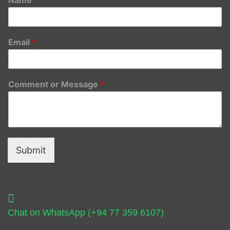
Email
*
Comment or Message
*
Submit
Chat on WhatsApp (+94 77 359 6107)