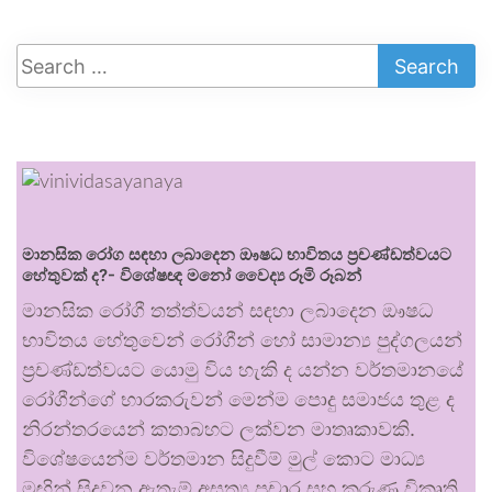
මානසික රෝග සඳහා ලබාදෙන ඖෂධ භාවිතය ප්‍රචණ්ඩත්වයට
හේතුවක් ද?- විශේෂඥ මනෝ වෛද්‍ය රූමි රූබන්
මානසික රෝගී තත්ත්වයන් සඳහා ලබාදෙන ඖෂධ
භාවිතය හේතුවෙන් රෝගීන් හෝ සාමාන්‍ය පුද්ගලයන්
ප්‍රචණ්ඩත්වයට යොමු විය හැකි ද යන්න වර්තමානයේ
රෝගීන්ගේ භාරකරුවන් මෙන්ම පොදු සමාජය තුළ ද
නිරන්තරයෙන් කතාබහට ලක්වන මාතෘකාවකි.
විශේෂයෙන්ම වර්තමාන සිදුවීම් මුල් කොට මාධ්‍ය
මඟින් සිදුවන ඇතැම් අසත්‍ය ප්‍රචාර සහ කරුණු විකෘති