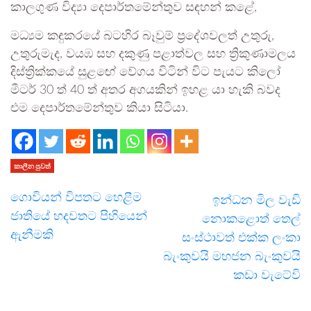
කාලගුණ විද්‍යා දෙපාර්තමේන්තුව සඳහන් කළේ,
මධ්‍යම කඳුකරයේ බටහිර බෑවුම් ප්‍රදේශවලත් උතුරු,
උතුරුමැද, වයඹ සහ දකුණු පළාත්වල සහ ත්‍රිකුණාමලය
දිස්ත්‍රික්කයේ සුළඟේ වේගය විටින් විට පැයට කිලෝ
මීටර් 30 ත් 40 ත් අතර අගයකින් ඉහළ යා හැකි බවද
එම දෙපාර්තමේන්තුව කියා සිටියා.
කාලීන පුවත්
ගොවියන් විපතට හෙළීම
ඉන්ධන මිල වැඩි
ජාතියේ හදවතට පිහියෙන්
නොකළොත් තෙල්
ඇනීමකි
සංස්ථාවත් එක්ක ලංකා
බැංකුවයි මහජන බැංකුවයි
කඩා වැටේවි