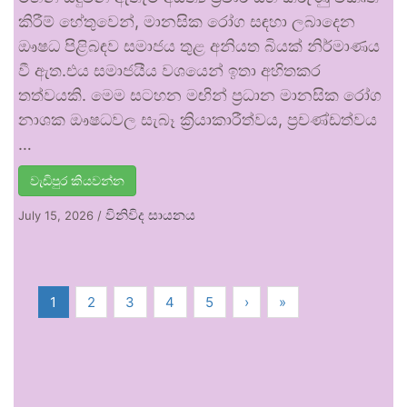
කිරීම් හේතුවෙන්, මානසික රෝග සඳහා ලබාදෙන
ඖෂධ පිළිබඳව සමාජය තුළ අනියත බියක් නිර්මාණය
වී ඇත.එය සමාජයීය වශයෙන් ඉතා අහිතකර
තත්වයකි. මෙම සටහන මඟින් ප්‍රධාන මානසික රෝග
නාශක ඖෂධවල සැබෑ ක්‍රියාකාරීත්වය, ප්‍රචණ්ඩත්වය
…
වැඩිපුර කියවන්න
විනිවිද සායනය
July 15, 2026
/
1
2
3
4
5
›
»