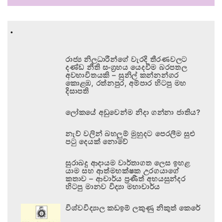
.
රාජ්‍ය නිලධාරීන්ගේ වැරදි තීරණවලට
දණ්ඩ නීති සංග්‍රහය යෙදවීම බරපතල
අවභාවිතයකි – සුනිල් කන්නන්ගර
කොළඹ, රත්නපුර, අම්පාර හිටපු මහ
දිසාපති
ලෝකයේ අඩුවෙන්ම නිදා ගන්නා ජාතිය?
නැව් වලින් බහලුම් මුහුදට පෙරලීම සුළු
පටු දෙයක් නොවේ
සුරාබදු ආදායම වාර්තාගත ලෙස ඉහළ
යාම සහ ආත්මභක්ෂක උරගයාගේ
කතාව – ආචාර්ය ප්‍රණීත් අභයසුන්දර
හිටපු මානව විද්‍යා මහාචාර්ය
විශ්වවිද්‍යාල කඩඉම් ලකුණු නිකුත් කෙරේ