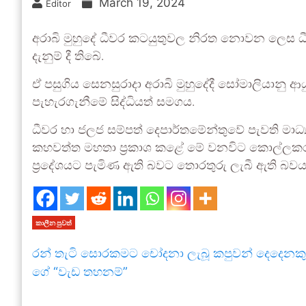
March 19, 2024
Editor
අරාබි මුහුදේ ධීවර කටයුතුවල නිරත නොවන ලෙස ධී
දැනුම් දී තිබේ.
ඒ පසුගිය සෙනසුරාදා අරාබි මුහුදේදී සෝමාලියානු ආය
පැහැරගැනීමේ සිද්ධියත් සමගය.
ධීවර හා ජලජ සම්පත් දෙපාර්තමේන්තුවේ පැවති මාධ්‍
කහවත්ත මහතා ප්‍රකාශ කළේ මේ වනවිට කොල්ලකරුවන්
ප්‍රදේශයට පැමිණ ඇති බවට තොරතුරු ලැබී ඇති බවය
කාලීන පුවත්
රන් තැටි සොරකමට චෝදනා ලැබූ කපුවන් දෙදෙනකු
ගේ “වැඩ තහනම්”