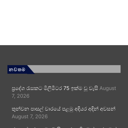
නවතම
ප්‍රදේශ රැසකට මිලිමීටර 75 ඉක්ම වූ වැසි
August
7, 2026
තුන්වන පාසල් වාරයේ පළමු අදියර අදින් අවසන්
August 7, 2026