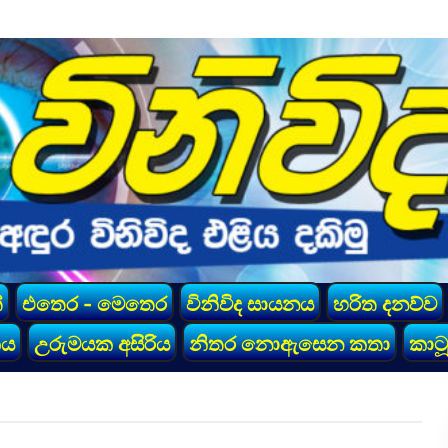
්
එතෙර - මෙතෙර
විනිවිද සායනය
හරිත දනව්ව
කය
උරුමයක අසිරිය
නිතර නොඇසෙන කතා
කාටූ