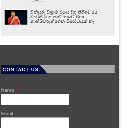
විනිසුරු විශ්‍රාම වයස දිගු කිරීමේ 22
ව්‍යවස්ථා සංශෝධනයට මහා
නාහිමිවරුන්ගෙන් විරෝධයක් නෑ
CONTACT US
Name
*
Email
*