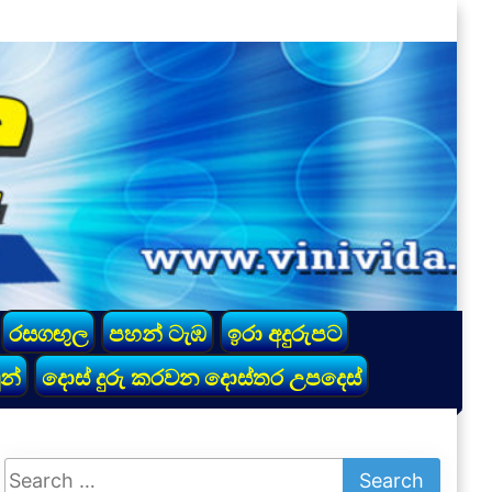
රසගඟුල
පහන් ටැඹ
ඉරා අදුරුපට
න්
දොස් දුරු කරවන දොස්තර උපදෙස්