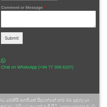
Comment or Message
*
Submit
Chat on WhatsApp (+94 77 359 6107)
 යම්කිසි අගතියක් සිදුවන්නේ නම් එම පුද්ගලයා
ාර ධර්මීය වශයෙන් බැඳී සිටී. 'www.vinivida.lk' ©