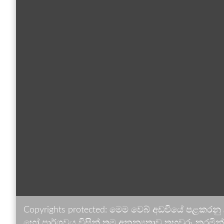
Copyrights protected: මෙම වෙබ් අඩවියේ පළකරනු
හෝ පාර්ශවය විසින් තම අනන්‍යතාව තහවුරු කරමින් ඉ