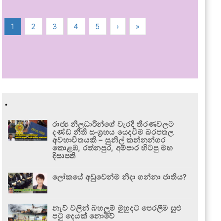
1
2
3
4
5
›
»
.
රාජ්‍ය නිලධාරීන්ගේ වැරදි තීරණවලට
දණ්ඩ නීති සංග්‍රහය යෙදවීම බරපතල
අවභාවිතයකි – සුනිල් කන්නන්ගර
කොළඹ, රත්නපුර, අම්පාර හිටපු මහ
දිසාපති
ලෝකයේ අඩුවෙන්ම නිදා ගන්නා ජාතිය?
නැව් වලින් බහලුම් මුහුදට පෙරලීම සුළු
පටු දෙයක් නොවේ