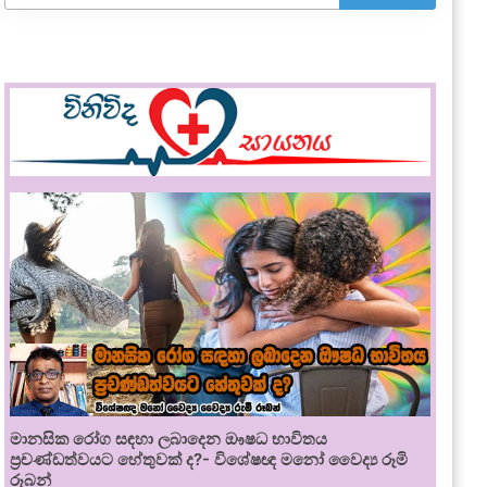
මානසික රෝග සඳහා ලබාදෙන ඖෂධ භාවිතය
ප්‍රචණ්ඩත්වයට හේතුවක් ද?- විශේෂඥ මනෝ වෛද්‍ය රූමි
රූබන්