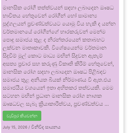
මානසික රෝගී තත්ත්වයන් සඳහා ලබාදෙන ඖෂධ
භාවිතය හේතුවෙන් රෝගීන් හෝ සාමාන්‍ය
පුද්ගලයන් ප්‍රචණ්ඩත්වයට යොමු විය හැකි ද යන්න
වර්තමානයේ රෝගීන්ගේ භාරකරුවන් මෙන්ම
පොදු සමාජය තුළ ද නිරන්තරයෙන් කතාබහට
ලක්වන මාතෘකාවකි. විශේෂයෙන්ම වර්තමාන
සිදුවීම් මුල් කොට මාධ්‍ය මඟින් සිදුවන ඇතැම්
අසත්‍ය ප්‍රචාර සහ කරුණු විකෘති කිරීම් හේතුවෙන්,
මානසික රෝග සඳහා ලබාදෙන ඖෂධ පිළිබඳව
සමාජය තුළ අනියත බියක් නිර්මාණය වී ඇත.එය
සමාජයීය වශයෙන් ඉතා අහිතකර තත්වයකි. මෙම
සටහන මඟින් ප්‍රධාන මානසික රෝග නාශක
ඖෂධවල සැබෑ ක්‍රියාකාරීත්වය, ප්‍රචණ්ඩත්වය …
වැඩිපුර කියවන්න
විනිවිද සායනය
July 15, 2026
/