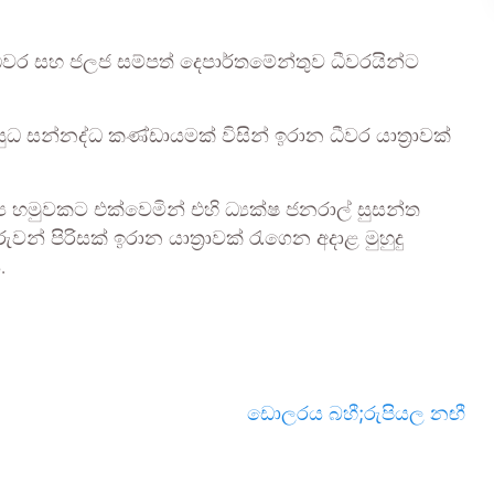
වර සහ ජලජ සම්පත් දෙපාර්තමේන්තුව ධීවරයින්ට
ුධ සන්නද්ධ කණ්ඩායමක් විසින් ඉරාන ධීවර යාත්‍රාවක්
ය හමුවකට එක්වෙමින් එහි ධ්‍යක්ෂ ජනරාල් සුසන්ත
 පිරිසක් ඉරාන යාත්‍රාවක් රැගෙන අදාළ මුහුදු
.
ඩොලරය බහී;රුපියල නඟී