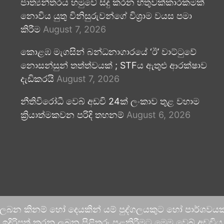
ජාත්‍යන්තරය හමුවේ සිදු කරන හිතුවක්කාරකමක්
නොවිය යුතු විනිසුරුවන්ගේ විශ්‍රාම වයස පමා
කිරීම
August 7, 2026
කොළඹ මැගසින් බන්ධනාගාරයේ ‘ඊ’ වාට්ටුවේ
නොසන්සුන් තත්ත්වයක් ; STFය ඇතුළු ආරක්ෂාව
දැඩිකරයි
August 7, 2026
නීතිවිරෝධී වෙබ් අඩවි 24ක් ලංකාව තුළ වහාම
ක්‍රියාත්මකවන පරිදි තහනම්
August 6, 2026
 ලබන කිනම් හෝ දෙයකින් යම් පුද්ගලයකුට හෝ පාර්ශවයකට
දිරිපත් කරනු ලබන පිළිතුරු පළකිරීමට මෙම වෙබ් අඩවිය ආච