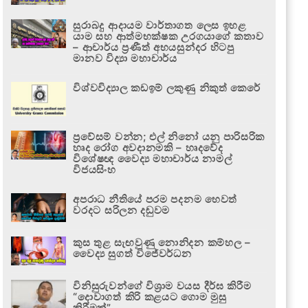
සුරාබදු ආදායම වාර්තාගත ලෙස ඉහළ
යාම සහ ආත්මභක්ෂක උරගයාගේ කතාව
– ආචාර්ය ප්‍රණීත් අභයසුන්දර හිටපු
මානව විද්‍යා මහාචාර්ය
විශ්වවිද්‍යාල කඩඉම් ලකුණු නිකුත් කෙරේ
ප්‍රවේසම් වන්න; එල් නිනෝ යනු පාරිසරික
හෘද රෝග අවදානමකි – හෘදවේද
විශේෂඥ වෛද්‍ය මහාචාර්ය නාමල්
විජයසිංහ
අපරාධ නීතියේ පරම පදනම හෙවත්
වරදට සරිලන දඬුවම
කුස තුළ සැඟවුණු නොනිදන කම්හල –
වෛද්‍ය සුගත් විජේවර්ධන
විනිසුරුවන්ගේ විශ්‍රාම වයස දීර්ඝ කිරීම
“දොවාගත් කිරි කළයට ගොම මුසු
කිරීමක්”