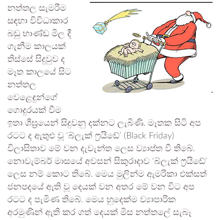
නත්තල සැමරීම
සඳහා විවිධාකාර
බඩු භාණ්ඩ මිල දී
ගැනීම කාලයක්
තිස්සේ සිදුවුව ද
මෑත කාලයේ සිට
නත්තල
වෙළෙඳුන්ගේ
ගොදුරයක් වීම
ඉතා ශීඝ්‍රයෙන් සිදුවනු දක්නට ලැබිණි. මෑතක සිටි අප
රටට ද ඇතුළු වූ ‘බ්ලැක් ෆ්‍රයිඩේ’ (Black Friday)
විලාසිතාව මේ වන දැවැන්ත ලෙස ව්‍යාප්ත වී තිබේ.
නොවැම්බර් මාසයේ අවසන් සිකුරාදාව ‘බ්ලැක් ෆ්‍රයිඩේ’
ලෙස නම් කොට තිබේ. මෙය මුලින්ම ඇමරිකා එක්සත්
ජනපදයේ ඇති වූ දෙයක් වන අතර මේ වන විට අප
රටට ද පැමිණ තිබේ. මෙය හුදෙක්ම ව්‍යාපාරික
අරමුණින් ඇති කර ගත් දෙයක් මිස නත්තලේ සැබෑ