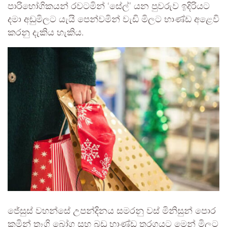
පාරිභෝගිකයන් රවටමින් ‘සේල්’ යන පුවරුව ඉදිරියට
දමා අඩුමිලට යැයි පෙන්වමින් වැඩි මිලට භාණ්ඩ අළෙවි
කරනු දැකිය හැකිය.
ජේසුස් වහන්සේ උපන්දිනය සමරනු වස් මිනිසුන් පොර
කමින් තෑගි බෝග සහ බඩු භාණ්ඩ තරගයට මෙන් මිලට