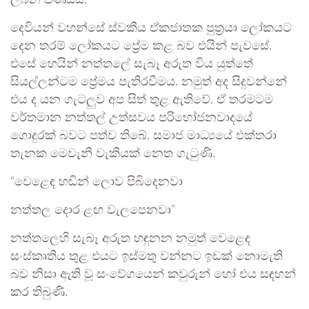
ලබන පිණිසය.”
දෙවියන් වහන්සේ ස්වකීය ඒකජාතක පුත්‍රයා ලෝකයට
දෙන තරම් ලෝකයට ප්‍රේම කළ බව එයින් පැවසේ.
එසේ හෙයින් නත්තලේ සැබෑ අරුත විය යුත්තේ
සියල්ලන්ටම ප්‍රේමය පැතිරවීමය. නමුත් අද සිදුවන්නේ
එය ද යන ගැටලුව අප සිත් තුළ ඇතිවේ. ඒ තරමටම
වර්තමාන නත්තල් උත්සවය පරිභෝජනවාදයේ
ගොදුරක් බවට පත්ව තිබේ. සමාජ මාධ්‍යයේ එක්තරා
තැනක මෙවැනි වැකියක් නෙත ගැටුණි.
“වෙළෙඳ හඬින් ලොව පිබිදෙනවා
නත්තල දොර ළඟ වැලපෙනවා”
නත්තලෙහි සැබෑ අරුත හඳුනන නමුත් වෙළෙඳ
සංස්කෘතිය තුළ එයට ඉස්මතු වන්නට ඉඩක් නොමැති
බව නිසා ඇති වූ සංවේගයෙන් කවුරුන් හෝ එය සඳහන්
කර තිබුණි.