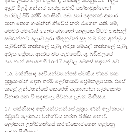
අහස උසට නැග තිබුණ ද, නත්තල වෙනුවෙන් අලුත්
ඇඳුම් මිලදී ගන්නට සාප්පු සවාරි යන්නවුන්ගෙන්
පාරවල් පිරී ඉතිරී ගොසිනි. බොහෝ දෙනෙක් ආහාර
පාන තොග ගණනින් නිවෙස් කරා රැගෙන යති. මේ,
මෙවර පමණක් නොව බොහෝ කාලයක සිටම නත්තල්
සමරන්නට ලොව පුරා කිතුනුවන් සූදානම් වන අන්දමය.
සැබවින්ම නත්තලේ සැබෑ අරුත මෙයද? නත්තලේ සැබෑ
අරුත ප්‍රේමය, ආදරය බව පැවසෙයි. ශු. බයිබලයේ
යොහාන් පොතෙහි 16-17 පදවල මෙසේ සඳහන් වේ.
“16. මක්නිසාද දෙවියන්වහන්සේ ස්වකීය ඒකජාතක
පුත්‍රයාණන් දෙන තරම් ලෝකයාට ප්‍රේමකළසේක. එසේ
කළේ උන්වහන්සේ කෙරෙහි අදහාගන්න සෑමදෙනම
විනාශ නොවී සදාකාල ජීවනය ලබන පිණිසය.
17. මක්නිසාද දෙවියන්වහන්සේ පුත්‍රයාණන් ලෝකයට
එවුවේ ලෝකයා විනිශ්චය කරන පිණිස නොව
ලෝකයා උන්වහන්සේ කරණකොටගෙන ගළවනු