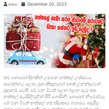
December 20, 2023
Editor
තව නොබෝ දිනකින් උදාවන නත්තල් උත්සවය
සමරන්නට ලොව පුරා කිතුනුවෝ මහත් උනන්දුවෙන්
සූදානම් වෙති. මේ වන විටත් බලන බලන සැම අත
නත්තල් සැරසිලිවලින් පිරී ගොසිනි. බොහෝ නිවෙස්වල
මේ වන විටත් නත්තල් ගස් ඉදිකොට හමාරය. බඩුමිිල