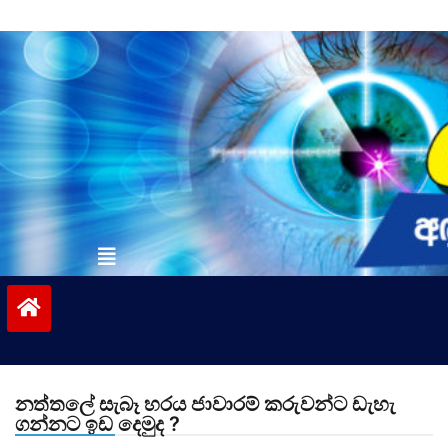
Skip
to
content
vinivida.lk
නත්තලේ සැබෑ හරය ජාවාරම් කරුවන්ට ඩැහැ
ගන්නට ඉඩ දෙමුද ?