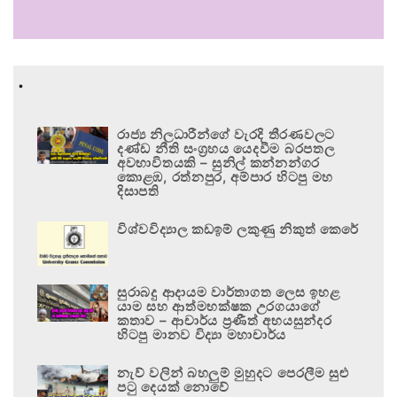
.
රාජ්‍ය නිලධාරීන්ගේ වැරදි තීරණවලට
දණ්ඩ නීති සංග්‍රහය යෙදවීම බරපතල
අවභාවිතයකි – සුනිල් කන්නන්ගර
කොළඹ, රත්නපුර, අම්පාර හිටපු මහ
දිසාපති
විශ්වවිද්‍යාල කඩඉම් ලකුණු නිකුත් කෙරේ
සුරාබදු ආදායම වාර්තාගත ලෙස ඉහළ
යාම සහ ආත්මභක්ෂක උරගයාගේ
කතාව – ආචාර්ය ප්‍රණීත් අභයසුන්දර
හිටපු මානව විද්‍යා මහාචාර්ය
නැව් වලින් බහලුම් මුහුදට පෙරලීම සුළු
පටු දෙයක් නොවේ