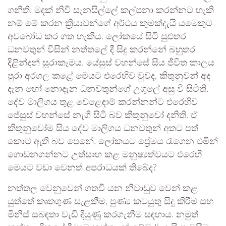
ගනිති. මදක් නිවි සැනසිල්ලේ කල්පනා කරන්නට හැකි
නම් මේ කරන ක්‍රියාවන්ගේ අර්ථය කුමක්දැයි යමෙකුට
අවබෝධ කර ගත හැකිය. ලෝකයේ සිටි සුළුතර
ධනවතුන් විසින් නත්තලේ දී සිදු කරන්නේ බහුතර
දිළින්දන් සූරාකෑමය. යේසුස් වහන්සේ සිය ජීවිත කාලය
පුරා අරගල කළේ මෙයට එරෙහිව වුවද, කිතුනුවන් අද
දැන හෝ නොදැන ධනවතුන්ගේ උගුලේ අසු වී සිටිති.
දේව මාලිගය තුළ වෙළෙඳාම් කරන්නන්ට එරෙහිව
ජේසුස් වහන්සේ නැගී සිටි බව කිතුනුවෝ දනිති. ඒ
කිතුනුවෝම සිය දේව මාලිගය ධනවතුන් අතට පත්
කොට ඇති බව පෙනේ. ලෝකයට ප්‍රේමය රැගෙන එමින්
ගොඩනගන්නට උත්සාහ කළ මනුෂ්‍යත්වයට එරෙහි
මෙයට වඩා වෙනත් අපරාධයක් තිබේද?
නත්තල වෙනුවෙන් ගතවී යන නිවාඩුව වෙන් කළ
යුත්තේ කෘතගුණ සැළකීම, පුණ්‍ය කටයුතු සිදු කිරීම සහ
මිනිස් සබඳතා වැඩි දියුණු කරගැනීම සඳහාය. නමුත්