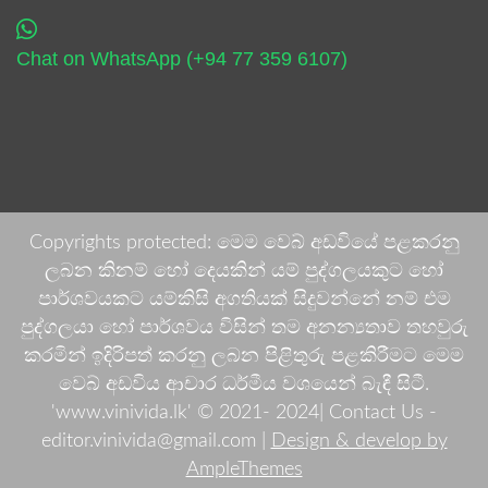
Chat on WhatsApp (+94 77 359 6107)
Copyrights protected: මෙම වෙබ් අඩවියේ පළකරනු
ලබන කිනම් හෝ දෙයකින් යම් පුද්ගලයකුට හෝ
පාර්ශවයකට යම්කිසි අගතියක් සිදුවන්නේ නම් එම
පුද්ගලයා හෝ පාර්ශවය විසින් තම අනන්‍යතාව තහවුරු
කරමින් ඉදිරිපත් කරනු ලබන පිළිතුරු පළකිරීමට මෙම
වෙබ් අඩවිය ආචාර ධර්මීය වශයෙන් බැඳී සිටී.
'www.vinivida.lk' © 2021- 2024| Contact Us -
editor.vinivida@gmail.com |
Design & develop by
AmpleThemes