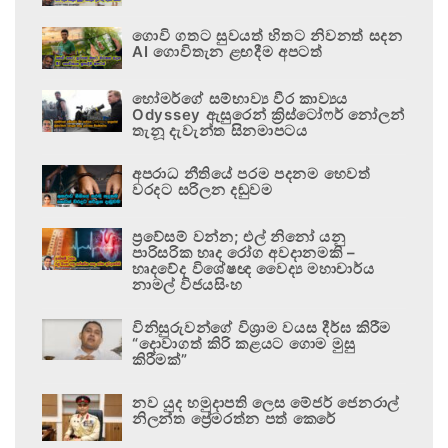
ගොවි ගතට සුවයත් හිතට නිවනත් සදන
AI ගොවිතැන ළඟදීම අපටත්
හෝමර්ගේ සම්භාව්‍ය වීර කාව්‍යය
Odyssey ඇසුරෙන් ක්‍රිස්ටෝෆර් නෝලන්
තැනූ දැවැන්ත සිනමාපටය
අපරාධ නීතියේ පරම පදනම හෙවත්
වරදට සරිලන දඬුවම
ප්‍රවේසම් වන්න; එල් නිනෝ යනු
පාරිසරික හෘද රෝග අවදානමකි –
හෘදවේද විශේෂඥ වෛද්‍ය මහාචාර්ය
නාමල් විජයසිංහ
විනිසුරුවන්ගේ විශ්‍රාම වයස දීර්ඝ කිරීම
“දොවාගත් කිරි කළයට ගොම මුසු
කිරීමක්”
නව යුද හමුදාපති ලෙස මේජර් ජෙනරාල්
නිලන්ත ප්‍රේමරත්න පත් කෙරේ