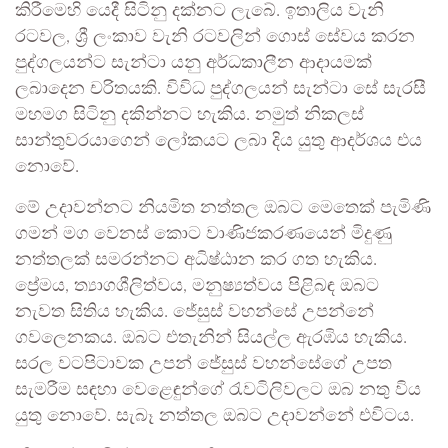
කිරීමෙහි යෙදී සිටිනු දක්නට ලැබේ. ඉතාලිය වැනි
රටවල, ශ්‍රී ලංකාව වැනි රටවලින් ගොස් සේවය කරන
පුද්ගලයන්ට සැන්ටා යනු අර්ධකාලීන ආදායමක්
ලබාදෙන චරිතයකි. විවිධ පුද්ගලයන් සැන්ටා සේ සැරසී
මහමග සිටිනු දකින්නට හැකිය. නමුත් නිකලස්
සාන්තුවරයාගෙන් ලෝකයට ලබා දිය යුතු ආදර්ශය එය
නොවේ.
මේ උදාවන්නට නියමිත නත්තල ඔබට මෙතෙක් පැමිණි
ගමන් මග වෙනස් කොට වාණිජකරණයෙන් මිදුණු
නත්තලක් සමරන්නට අධිෂ්ඨාන කර ගත හැකිය.
ප්‍රේමය, ත්‍යාගශීලිත්වය, මනුෂ්‍යත්වය පිළිබඳ ඔබට
නැවත සිතිය හැකිය. ජේසුස් වහන්සේ උපන්නේ
ගවලෙනකය. ඔබට එතැනින් සියල්ල ඇරඹිය හැකිය.
සරල වටපිටාවක උපන් ජේසුස් වහන්සේගේ උපත
සැමරීම සඳහා වෙළෙඳුන්ගේ රැවටිලිවලට ඔබ නතු විය
යුතු නොවේ. සැබෑ නත්තල ඔබට උදාවන්නේ එවිටය.