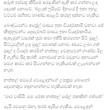
අරුත් ඉස්මතු කිරීමේ අරමුණින් ඇති කර ගන්නා ලද
දෙයක් නොවේ. ‘බ්ලැක් ෆ්‍රයිඩේ’ දිනයේ දී ඉතා ඉහළ
වට්ටම් සහිතව භාණ්ඩ අළෙවි කරනු දක්නට හැකිය.
බෞද්ධයන්ට අප්‍රේල් මාසය ඉතා වියදම්කාරී වනවා සේ
කිතුනුවන්ට දෙසැම්බර් මාසය ඉතා වියදම්කාරීය.
ඇතැමුන් වසරක් පුරා තමා ඉතිරි කරගෙන සිටි මුදල්,
සීට්ටුවලින් ලද මුදල් පමණක් නොව ණයට ලබා ගත්
මුදල් ද වියදම් කරමින් නත්තල වෙනුවෙන් භාණ්ඩ මිල
දී ගැනීම සිදු කරති. නොඑසේ නම් ඔවුනට අන්‍යයන්
සමග කරට කර සිටගන්නට හැකියාවක් ලැබෙන්නේ
නැත.
නත්තල් සමයේ වෙළෙඳුන්ගේ උපක්‍රම බොහෝ
දෙනෙකුට හඳුනාගන්නට හැකියාවක් නැත.
“මාර වාසියි. මම මේක නත්තල් සේල් එකකින් ගත්තේ.”
යැයි පවසනු ඕනෑ තරම් ඇසිය හැකිය. වෙළෙඳුන්