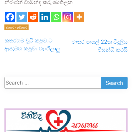
නිරංජන් චාමින්ද කරුණාතිලක
එතෙර - මෙතෙර
කතරගම චූටි කපුවාට
මාතර පාසල් 22ක විදුලිය
ඇප;මහ කපුවා හැංගිලාලු
විසන්ධි කරයි