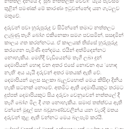
නත්තල දිනයේ දී ‘සුබ නත්තලක් වේවා!’ යැයි පැවසීම
තුළින් පමණක් මේ කාරණා ඉටුවන්නේද යන ගැටලුව
මතුවේ.
දරුවන් පවා හුරුපුරුදු ව සිටින්නේ තමාට නත්තලට
ලැබුණු තෑගි බෝග එකිනෙකා සමග පවසමින්, සසඳමින්
කාලය ගත කරන්නටය. ඒ කාලයක් තිස්සේ හුරුපුරුදු
කරගෙන පැමිණි අන්දමය. එයින් අත්මිදෙන්නට
නොහැකිය. මෙහිදී වැඩියෙන්ම තෑගි ලබා දුන්
දෙමාපියන් හොඳ වන අතර එසේ නොවන අය ‘හොඳ
නැති’ අය යැයි දරුවන් අතර මතයක් ඇති වේ.
දෙමාපියන් ලෙස සලකා බැලුවහොත් මෙය කිසිදා දිනිය
හැකි සටනක් නොවේ. අතමිට ඇති දෙමාපියකුට තරමට
දුප්පත් දෙමාපියකුට සිය දරුවා වෙනුවෙන් නත්තලේ දී
තෑගි බෝග මිල දී ගත නොහැකිය. සමාජ තත්ත්වය ඇති
වන්නේ මුදල් සහ බඩුභාණ්ඩවලින්ය යන වැරදි මතය
දරුවන් තුළ ඇති වන්නට මෙය බලපෑම් කරයි.