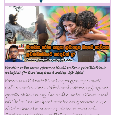
මානසික රෝග සඳහා ලබාදෙන ඖෂධ භාවිතය ප්‍රචණ්ඩත්වයට
හේතුවක් ද?- විශේෂඥ මනෝ වෛද්‍ය රූමි රූබන්
මානසික රෝගී තත්ත්වයන් සඳහා ලබාදෙන ඖෂධ
භාවිතය හේතුවෙන් රෝගීන් හෝ සාමාන්‍ය පුද්ගලයන්
ප්‍රචණ්ඩත්වයට යොමු විය හැකි ද යන්න වර්තමානයේ
රෝගීන්ගේ භාරකරුවන් මෙන්ම පොදු සමාජය තුළ ද
නිරන්තරයෙන් කතාබහට ලක්වන මාතෘකාවකි.