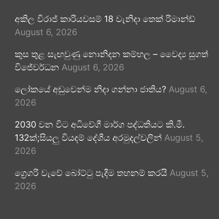
අකිල විරාජ් කාරියවසම් 18 වැනිදා තෙක් රිමාන්ඩ්
August 6, 2026
කුස තුළ සැඟවුණු නොනිදන කම්හල – වෛද්‍ය සුගත්
විජේවර්ධන
August 6, 2026
ලෝකයේ අඩුවෙන්ම නිදා ගන්නා ජාතිය?
August 6,
2026
2030 වන විට අධිවේගී මාර්ග පද්ධතියට කි.මී.
132ක්;සියලු වියදම් දේශීය අරමුදල්වලින්
August 5,
2026
ග්‍රෙගරි වැවේ බෝට්ටු පැදීම තහනම් කරයි
August 5,
2026