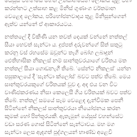
යේසුස් වහන්සේ මහත් උත්සාහයෙන් ලෝකය තුළ වගා
කරන්නට උත්සාහ කළ මිනිස් ගුණාංග වර්තමාන
වෙළෙඳ ලෝකය, පරිභෝජනවාදය තුළ මිනිසුන්ගෙන්
ඈත්ව යන්නේ ඒ ආකාරයටය.
නත්තලේ දී විකිණී යන තවත් දෙයක් වන්නේ නත්තල්
සීයා හෙවත් සැන්ටා ය. දුප්පත් දරුවන්ගේ සිත් සතුටු
කරනු වස් රහසේම ඔවුන්ට තෑගි බෝග ලබාදුන්
ඓතිහාසික නිකලස් නම් සාන්තුවරයාගේ චරිතය මත
නත්තල් සීයා ගොඩනැගී තිබේ. ‘සේන්ට් නිකලස්’ යන්න
පසුකාලයේ දී ‘සැන්ටා ක්ලෝස්’ බවට පත්ව තිබේ. මෙය
සාන්තුවරයකුගේ චරිතයක් වුව ද, අද එය වන විට
වාණිජකරණය නිසා කෙලෙසී ගිය චරිතයක් බවට පත්ව
තිබේ. නත්තල් සමයේ සෑම වෙළෙඳ දැන්වීමක පෙනී
සිටින්නේ නිකලස් සාන්තුවරයා නියෝජනය කරන
කුමක් හෝ පින්තූරයකි. ඇතැමුන් යේසුස් වහන්සේට
වඩා සරණ ගොස් සිටින්නේ සැන්ටාවය. මහ මග
සැන්ටා ලෙස ඇඳගත් පුද්ගලයන් භාණ්ඩ අළෙවි