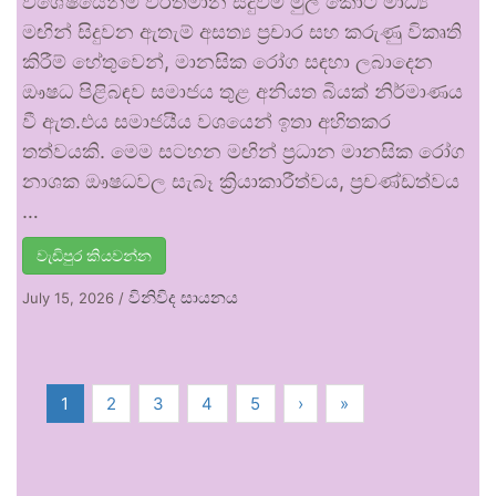
විශේෂයෙන්ම වර්තමාන සිදුවීම් මුල් කොට මාධ්‍ය
මඟින් සිදුවන ඇතැම් අසත්‍ය ප්‍රචාර සහ කරුණු විකෘති
කිරීම් හේතුවෙන්, මානසික රෝග සඳහා ලබාදෙන
ඖෂධ පිළිබඳව සමාජය තුළ අනියත බියක් නිර්මාණය
වී ඇත.එය සමාජයීය වශයෙන් ඉතා අහිතකර
තත්වයකි. මෙම සටහන මඟින් ප්‍රධාන මානසික රෝග
නාශක ඖෂධවල සැබෑ ක්‍රියාකාරීත්වය, ප්‍රචණ්ඩත්වය
…
වැඩිපුර කියවන්න
විනිවිද සායනය
July 15, 2026
/
1
2
3
4
5
›
»